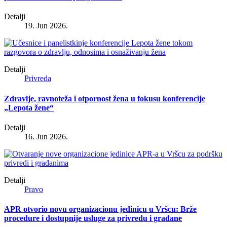
Detalji
19. Jun 2026.
Detalji
Privreda
Zdravlje, ravnoteža i otpornost žena u fokusu konferencije
„Lepota žene“
Detalji
16. Jun 2026.
Detalji
Pravo
APR otvorio novu organizacionu jedinicu u Vršcu: Brže
procedure i dostupnije usluge za privredu i građane