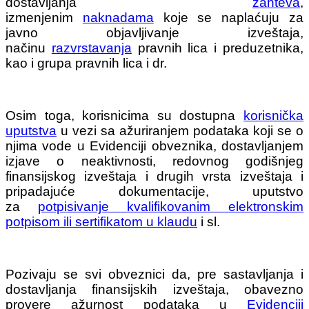
dostavljanja
zahteva
,
izmenjenim
naknadama
koje se naplaćuju za
javno objavljivanje izveštaja,
načinu
razvrstavanja
pravnih lica i preduzetnika,
kao i grupa pravnih lica i dr.
Osim toga, korisnicima su dostupna
korisnička
uputstva
u vezi sa ažuriranjem podataka koji se o
njima vode u Evidenciji obveznika, dostavljanjem
izjave o neaktivnosti, redovnog godišnjeg
finansijskog izveštaja i drugih vrsta izveštaja i
pripadajuće dokumentacije, uputstvo
za
potpisivanje kvalifikovanim elektronskim
potpisom ili sertifikatom u klaudu
i sl.
Pozivaju se svi obveznici da, pre sastavljanja i
dostavljanja finansijskih izveštaja, obavezno
provere ažurnost podataka u
Evidenciji