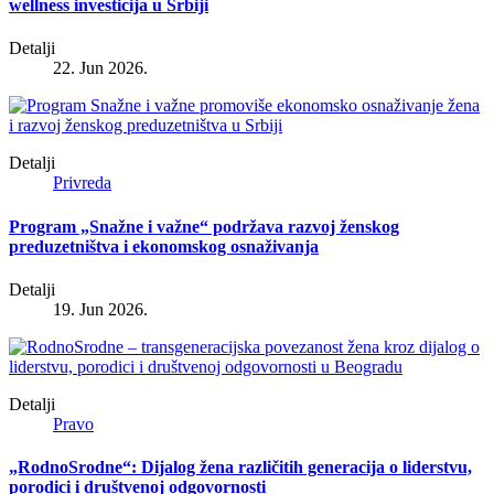
wellness investicija u Srbiji
Detalji
22. Jun 2026.
Detalji
Privreda
Program „Snažne i važne“ podržava razvoj ženskog
preduzetništva i ekonomskog osnaživanja
Detalji
19. Jun 2026.
Detalji
Pravo
„RodnoSrodne“: Dijalog žena različitih generacija o liderstvu,
porodici i društvenoj odgovornosti