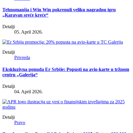
Tehnomanija i Win Win pokrenuli veliku nagradnu igru
„Karavan sreće kreće“
Detalji
05. April 2026.
Detalji
Privreda
Ekskluzivna ponuda Er Srbije: Popusti na avio-karte u tržnom
centru „Galerija“
Detalji
04. April 2026.
Detalji
Pravo