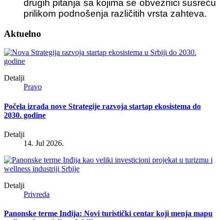
drugih pitanja sa kojima se obveznici susreću
prilikom podnošenja različitih vrsta zahteva.
Aktuelno
Detalji
Pravo
Počela izrada nove Strategije razvoja startap ekosistema do
2030. godine
Detalji
14. Jul 2026.
Detalji
Privreda
Panonske terme Inđija: Novi turistički centar koji menja mapu