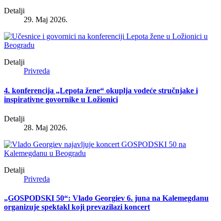
Detalji
29. Maj 2026.
Detalji
Privreda
4. konferencija „Lepota žene“ okuplja vodeće stručnjake i
inspirativne govornike u Ložionici
Detalji
28. Maj 2026.
Detalji
Privreda
„GOSPODSKI 50“: Vlado Georgiev 6. juna na Kalemegdanu
organizuje spektakl koji prevazilazi koncert