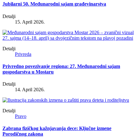
Jubilarni 50. Međunarodni sajam građevinarstva
Detalji
15. April 2026.
Detalji
Privreda
Privredno povezivanje regiona: 27. Međunarodni sajam
gospodarstva u Mostaru
Detalji
14. April 2026.
Detalji
Pravo
Zabrana fizičkog kažnjavanja dece: Ključne izmene
Porodičnog zakona