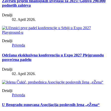
Završen prijem finansijskih izveštaja za 2025: Gotovo 290.000
podnetih zahteva
Detalji
02. April 2026.
Detalji
Privreda
Održana ekskluzivna konferencija u Expo 2027 Plejgraundu
posvećena padelu
Detalji
02. April 2026.
Detalji
Privreda
U Beogradu osnovana Asocijacija poslovnih žena „eŽena“