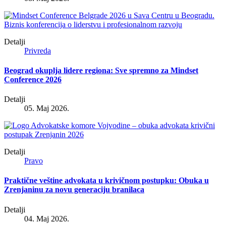
Detalji
Privreda
Beograd okuplja lidere regiona: Sve spremno za Mindset
Conference 2026
Detalji
05. Maj 2026.
Detalji
Pravo
Praktične veštine advokata u krivičnom postupku: Obuka u
Zrenjaninu za novu generaciju branilaca
Detalji
04. Maj 2026.