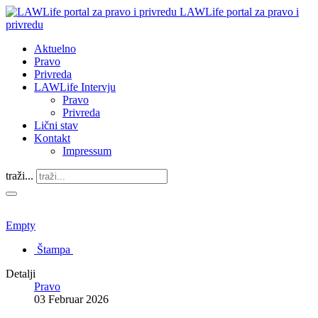
LAWLife portal za pravo i
privredu
Aktuelno
Pravo
Privreda
LAWLife Intervju
Pravo
Privreda
Lični stav
Kontakt
Impressum
traži...
Empty
Štampa
Detalji
Pravo
03 Februar 2026