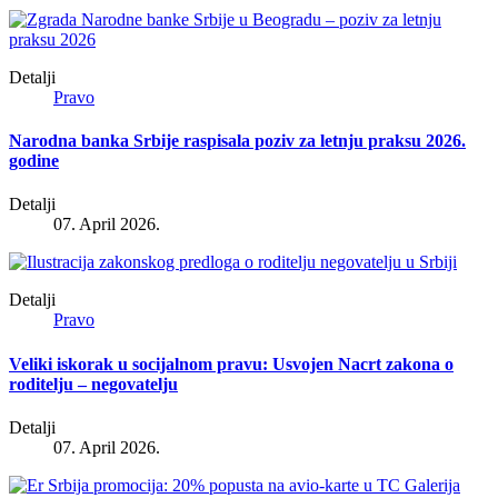
Detalji
Pravo
Narodna banka Srbije raspisala poziv za letnju praksu 2026.
godine
Detalji
07. April 2026.
Detalji
Pravo
Veliki iskorak u socijalnom pravu: Usvojen Nacrt zakona o
roditelju – negovatelju
Detalji
07. April 2026.