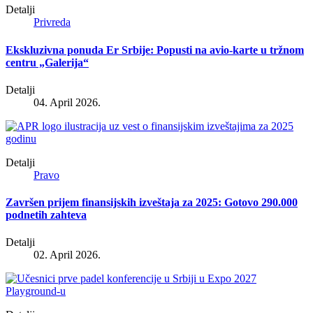
Detalji
Privreda
Ekskluzivna ponuda Er Srbije: Popusti na avio-karte u tržnom
centru „Galerija“
Detalji
04. April 2026.
Detalji
Pravo
Završen prijem finansijskih izveštaja za 2025: Gotovo 290.000
podnetih zahteva
Detalji
02. April 2026.