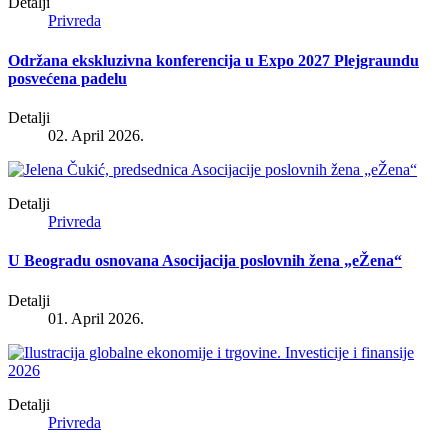
Detalji
Privreda
Održana ekskluzivna konferencija u Expo 2027 Plejgraundu
posvećena padelu
Detalji
02. April 2026.
Detalji
Privreda
U Beogradu osnovana Asocijacija poslovnih žena „eŽena“
Detalji
01. April 2026.
Detalji
Privreda