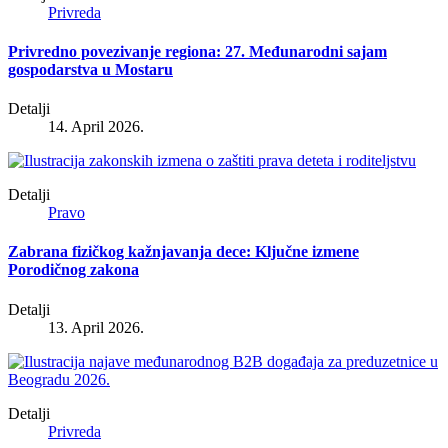
Privreda
Privredno povezivanje regiona: 27. Međunarodni sajam
gospodarstva u Mostaru
Detalji
14. April 2026.
Detalji
Pravo
Zabrana fizičkog kažnjavanja dece: Ključne izmene
Porodičnog zakona
Detalji
13. April 2026.
Detalji
Privreda