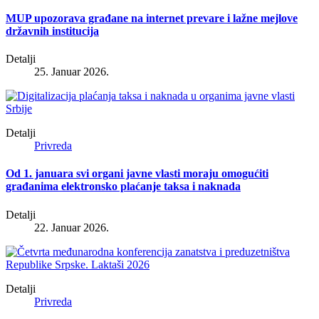
MUP upozorava građane na internet prevare i lažne mejlove
državnih institucija
Detalji
25. Januar 2026.
Detalji
Privreda
Od 1. januara svi organi javne vlasti moraju omogućiti
građanima elektronsko plaćanje taksa i naknada
Detalji
22. Januar 2026.
Detalji
Privreda