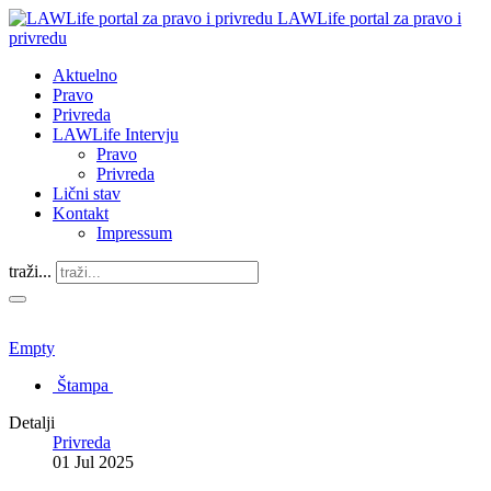
LAWLife portal za pravo i
privredu
Aktuelno
Pravo
Privreda
LAWLife Intervju
Pravo
Privreda
Lični stav
Kontakt
Impressum
traži...
Empty
Štampa
Detalji
Privreda
01 Jul 2025