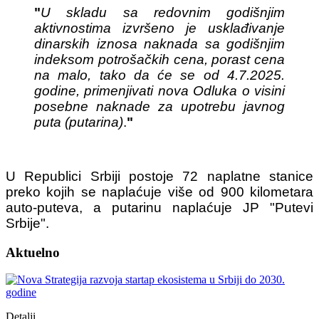
"
U skladu sa redovnim godišnjim
aktivnostima izvršeno јe usklađivanje
dinarskih iznosa naknada sa godišnjim
indeksom potrošačkih cena, porast cena
na malo, tako da će se od 4.7.2025.
godine, primenjivati nova Odluka o visini
posebne naknade za upotrebu јavnog
puta (putarina)
.
"
U Republici Srbiji postoje 72 naplatne stanice
preko kojih se naplaćuje više od 900 kilometara
auto-puteva, a putarinu naplaćuje JP "Putevi
Srbije".
Aktuelno
Detalji