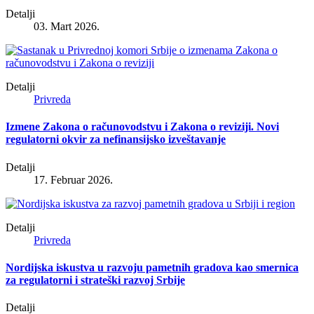
Detalji
03. Mart 2026.
Detalji
Privreda
Izmene Zakona o računovodstvu i Zakona o reviziji. Novi
regulatorni okvir za nefinansijsko izveštavanje
Detalji
17. Februar 2026.
Detalji
Privreda
Nordijska iskustva u razvoju pametnih gradova kao smernica
za regulatorni i strateški razvoj Srbije
Detalji