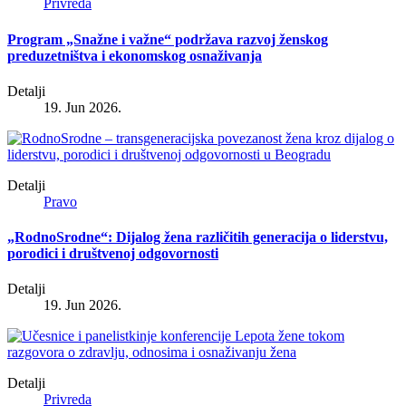
Privreda
Program „Snažne i važne“ podržava razvoj ženskog
preduzetništva i ekonomskog osnaživanja
Detalji
19. Jun 2026.
Detalji
Pravo
„RodnoSrodne“: Dijalog žena različitih generacija o liderstvu,
porodici i društvenoj odgovornosti
Detalji
19. Jun 2026.
Detalji
Privreda