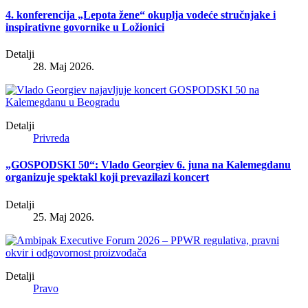
4. konferencija „Lepota žene“ okuplja vodeće stručnjake i
inspirativne govornike u Ložionici
Detalji
28. Maj 2026.
Detalji
Privreda
„GOSPODSKI 50“: Vlado Georgiev 6. juna na Kalemegdanu
organizuje spektakl koji prevazilazi koncert
Detalji
25. Maj 2026.
Detalji
Pravo