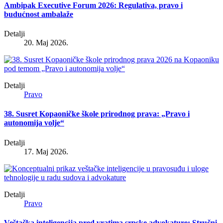
Ambipak Executive Forum 2026: Regulativa, pravo i
budućnost ambalaže
Detalji
20. Maj 2026.
Detalji
Pravo
38. Susret Kopaoničke škole prirodnog prava: „Pravo i
autonomija volje“
Detalji
17. Maj 2026.
Detalji
Pravo
Veštačka inteligencija pred vratima srpske advokature: Stručni