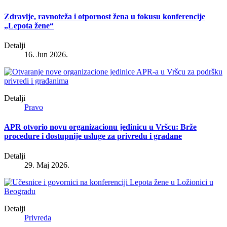
Zdravlje, ravnoteža i otpornost žena u fokusu konferencije
„Lepota žene“
Detalji
16. Jun 2026.
Detalji
Pravo
APR otvorio novu organizacionu jedinicu u Vršcu: Brže
procedure i dostupnije usluge za privredu i građane
Detalji
29. Maj 2026.
Detalji
Privreda