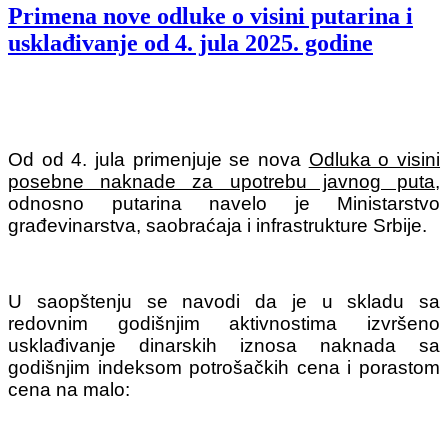
Primena nove odluke o visini putarina i
usklađivanje od 4. jula 2025. godine
Od od 4. jula primenjuje se nova
Odluka o visini
posebne naknade za upotrebu javnog puta
,
odnosno putarina navelo je Ministarstvo
građevinarstva, saobraćaja i infrastrukture Srbije.
U saopštenju se navodi da je u skladu sa
redovnim godišnjim aktivnostima izvršeno
usklađivanje dinarskih iznosa naknada sa
godišnjim indeksom potrošačkih cena i porastom
cena na malo: