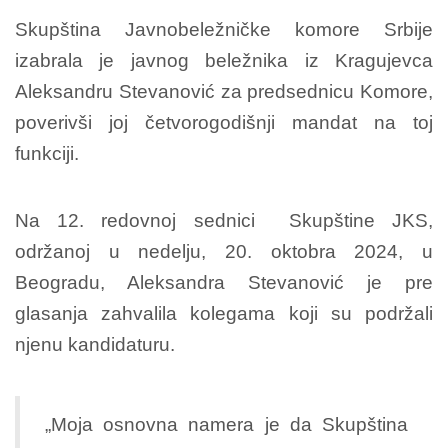
Skupština Javnobeležničke komore Srbije
izabrala je javnog beležnika iz Kragujevca
Aleksandru Stevanović za predsednicu Komore,
poverivši joj četvorogodišnji mandat na toj
funkciji.
Na 12. redovnoj sednici Skupštine JKS,
održanoj u nedelju, 20. oktobra 2024, u
Beogradu, Aleksandra Stevanović je pre
glasanja zahvalila kolegama koji su podržali
njenu kandidaturu.
„Moja osnovna namera je da Skupština