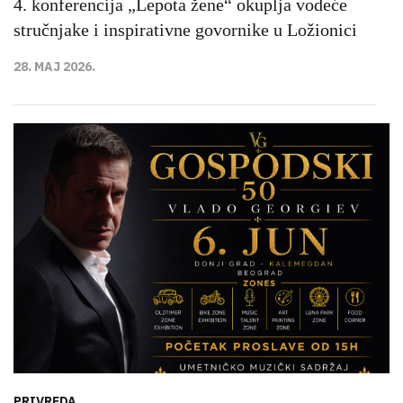
4. konferencija „Lepota žene“ okuplja vodeće
stručnjake i inspirativne govornike u Ložionici
28. MAJ 2026.
PRIVREDA