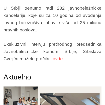
U Srbiji trenutno radi 232 javnobeležničke
kancelarije, koje su za 10 godina od uvođenja
javnog beležništva, obavile više od 25 miliona
pravnih poslova.
Ekskluzivni intervju prethodnog predsednika
Javnobeležničke komore Srbije, Srbislava
Cvejića možete pročitati
ovde
.
Aktuelno