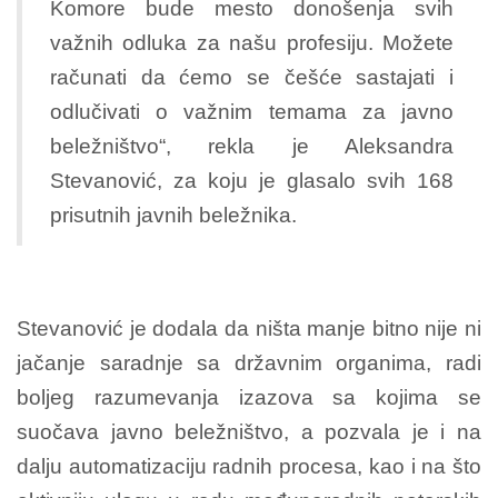
Komore bude mesto donošenja svih
važnih odluka za našu profesiju. Možete
računati da ćemo se češće sastajati i
odlučivati o važnim temama za javno
beležništvo“, rekla je Aleksandra
Stevanović, za koju je glasalo svih 168
prisutnih javnih beležnika.
Stevanović je dodala da ništa manje bitno nije ni
jačanje saradnje sa državnim organima, radi
boljeg razumevanja izazova sa kojima se
suočava javno beležništvo, a pozvala je i na
dalju automatizaciju radnih procesa, kao i na što