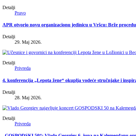
Detalji
Pravo
APR otvorio novu organizacionu jedinicu u Vršcu: Brže procedur
Detalji
29. Maj 2026.
Detalji
Privreda
4. konferencija „Lepota žene“ okuplja vodeće stručnjake i inspir
Detalji
28. Maj 2026.
Detalji
Privreda
„GOSPODSKI 50“: Vlado Georgiev 6. juna na Kalemegdanu organi