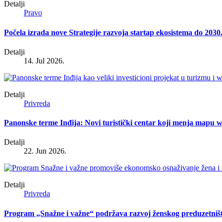
Detalji
Pravo
Počela izrada nove Strategije razvoja startap ekosistema do 2030
Detalji
14. Jul 2026.
Detalji
Privreda
Panonske terme Inđija: Novi turistički centar koji menja mapu wel
Detalji
22. Jun 2026.
Detalji
Privreda
Program „Snažne i važne“ podržava razvoj ženskog preduzetniš