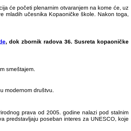
 će početi plenarnim otvaranjem na kome će, uz
ove mladih učesnika Kopaoničke škole. Nakon toga,
de
, dok zbornik radova 36. Susreta kopaoničke
kim smeštajem.
a u modernom društvu.
rirodnog prava od 2005. godine nalazi pod stalnim
ava predstavljaju poseban interes za UNESCO, koje