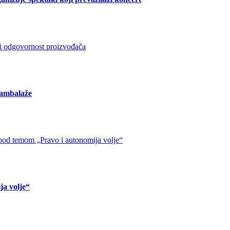
 ambalaže
ja volje“