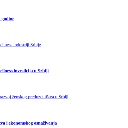
. godine
lness investicija u Srbiji
tva i ekonomskog osnaživanja