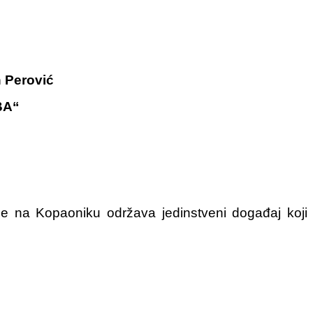
 Perović
BA“
 na Kopaoniku održava jedinstveni događaj koji