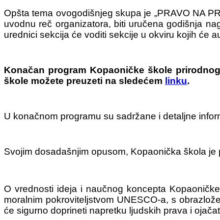
Opšta tema ovogodišnjeg skupa je „PRAVO NA PR
uvodnu reč organizatora, biti uručena godišnja n
urednici sekcija će voditi sekcije u okviru kojih će au
Konačan program Kopaoničke škole prirodnog
škole možete preuzeti na sledećem
linku
.
U konačnom programu su sadržane i detaljne inform
Svojim dosadašnjim opusom, Kopaonička škola je p
O vrednosti ideja i naučnog koncepta Kopaoničke 
moralnim pokroviteljstvom UNESCO-a, s obrazložen
će sigurno doprineti napretku ljudskih prava i ojač