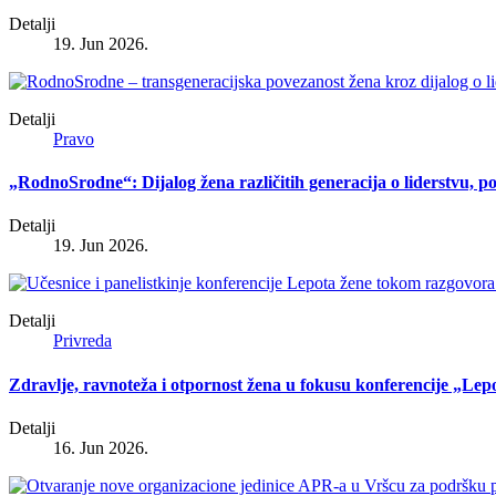
Detalji
19. Jun 2026.
Detalji
Pravo
„RodnoSrodne“: Dijalog žena različitih generacija o liderstvu, p
Detalji
19. Jun 2026.
Detalji
Privreda
Zdravlje, ravnoteža i otpornost žena u fokusu konferencije „Lep
Detalji
16. Jun 2026.