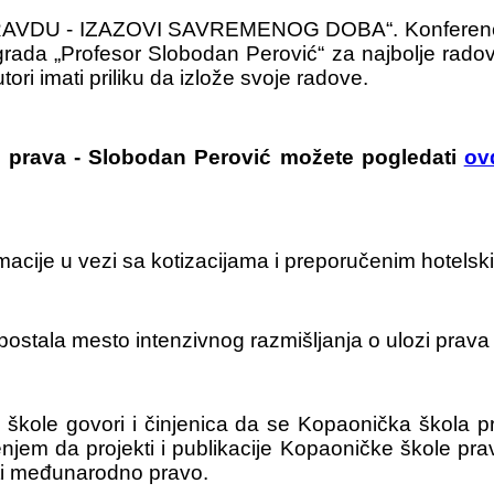
AVDU - IZAZOVI SAVREMENOG DOBA“. Konferencija
agrada „Profesor Slobodan Perović“ za najbolje rad
tori imati priliku da izlože svoje radove.
 prava - Slobodan Perović možete pogledati
ov
acije u vezi sa kotizacijama i preporučenim hotels
ostala mesto intenzivnog razmišljanja o ulozi prav
škole govori i činjenica da se Kopaonička škola p
jem da projekti i publikacije Kopaoničke škole pr
ati međunarodno pravo.