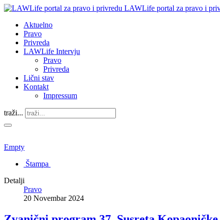
LAWLife portal za pravo i pri
Aktuelno
Pravo
Privreda
LAWLife Intervju
Pravo
Privreda
Lični stav
Kontakt
Impressum
traži...
Empty
Štampa
Detalji
Pravo
20 Novembar 2024
Zvanični program 37. Susreta Kopaoničke 