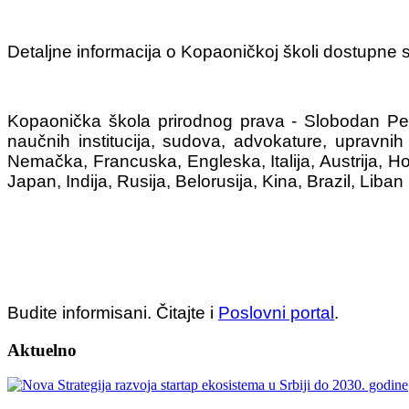
Detaljne informacija o Kopaoničkoj školi dostupne
Kopaonička škola prirodnog prava - Slobodan Perov
naučnih institucija, sudova, advokature, upravni
Nemačka, Francuska, Engleska, Italija, Austrija, H
Japan, Indija, Rusija, Belorusija, Kina, Brazil, Liban i
Budite informisani. Čitajte i
Poslovni portal
.
Aktuelno