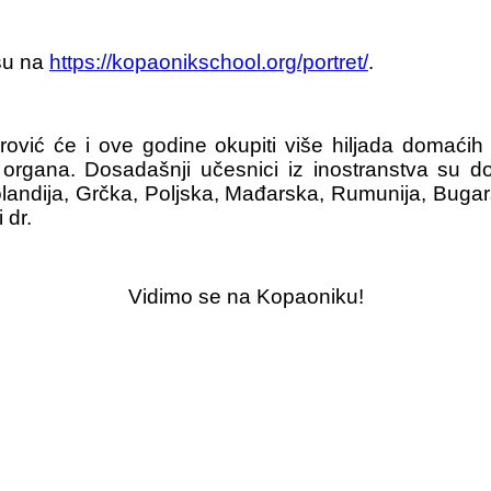
 su na
https://kopaonikschool.org/portret/
.
ić će i ove godine okupiti više hiljada domaćih i
h organa. Dosadašnji učesnici iz inostranstva su d
olandija, Grčka, Poljska, Mađarska, Rumunija, Bugar
 dr.
Vidimo se na Kopaoniku!