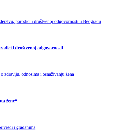
orodici i društvenoj odgovornosti
ota žene“