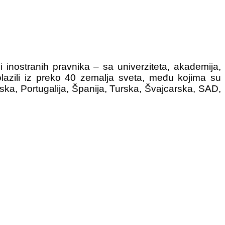
 inostranih pravnika – sa univerziteta, akademija,
olazili iz preko 40 zemalja sveta, među kojima su
ska, Portugalija, Španija, Turska, Švajcarska, SAD,