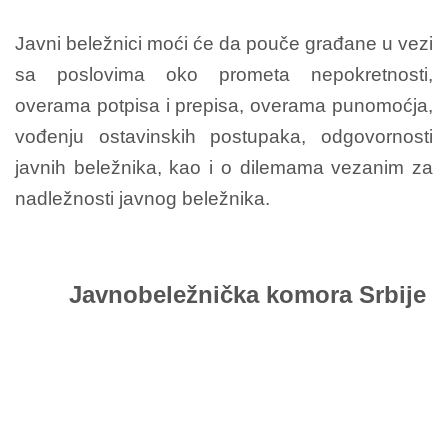
Javni beležnici moći će da pouče građane u vezi
sa poslovima oko prometa nepokretnosti,
overama potpisa i prepisa, overama punomoćja,
vođenju ostavinskih postupaka, odgovornosti
javnih beležnika, kao i o dilemama vezanim za
nadležnosti javnog beležnika.
Javnobeležnička komora Srbije