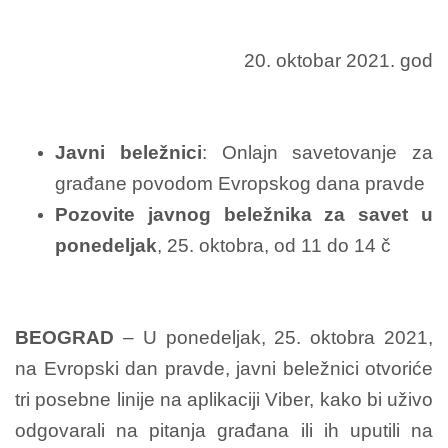
20. oktobar 2021. god
Javni beležnici
: Onlajn savetovanje za
građane povodom Evropskog dana pravde
Pozovite javnog beležnika za savet u
ponedelјak
, 25. oktobra, od 11 do 14 č
BEOGRAD
– U ponedelјak, 25. oktobra 2021,
na Evropski dan pravde, javni beležnici otvoriće
tri posebne linije na aplikaciji Viber, kako bi uživo
odgovarali na pitanja građana ili ih uputili na