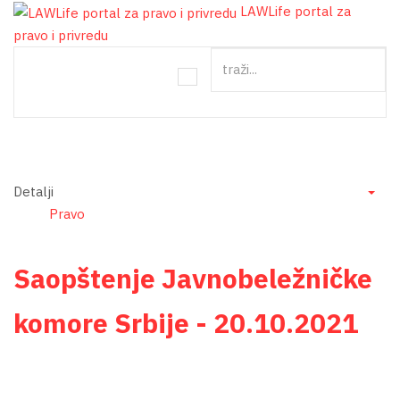
LAWLife portal za
pravo i privredu
traži...
Detalji
Emp
Pravo
Saopštenje Javnobeležničke
komore Srbije - 20.10.2021