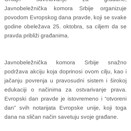
Javnobeležnička komora Srbije organizuje
povodom Evropskog dana pravde, koji se svake
godine obeležava 25. oktobra, sa cilјem da se
pravda približi građanima.
Javnobeležnička komora Srbije snažno
podržava akciju koja doprinosi ovom cilјu, kao i
jačanju povrenja u pravosudni sistem i širokoj
edukaciji o načinima za ostvarivanje prava.
Evropski dan pravde je istovremeno i “otvoreni
dan” svih notarijata Evropske unije, koji toga
dana na sličan način savetuju svoje građane.