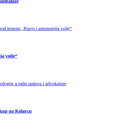
 ambalaže
ja volje“
 skup na Kolarcu