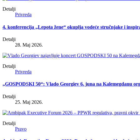
Detalji
Privreda
4. konferencija „Lepota žene“ okuplja vodeće stručnjake i inspir
Detalji
28. Maj 2026.
Detalji
Privreda
„GOSPODSKI 50“: Vlado Georgiev 6. juna na Kalemegdanu organi
Detalji
25. Maj 2026.
Detalji
Pravo