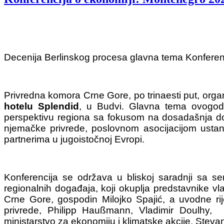
Decenija Berlinskog procesa glavna tema Konferen
Privredna komora Crne Gore, po trinaesti put, org
hotelu Splendid
, u Budvi. Glavna tema ovogodi
perspektivu regiona sa fokusom na dosadašnja do
njemačke privrede, poslovnom asocijacijom ustan
partnerima u jugoistočnoj Evropi.
Konferencija se održava u bliskoj saradnji sa se
regionalnih događaja, koji okuplja predstavnike v
Crne Gore, gospodin Milojko Spajić, a uvodne r
privrede, Philipp Haußmann, Vladimir Doulhy, 
ministarstvo za ekonomiju i klimatske akcije, Steva