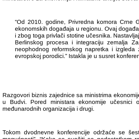
“Od 2010. godine, Privredna komora Crne Go
ekonomskih događaja u regionu. Ovaj događaj 
i zbog toga privlači stotine učesnika. Nastavl
Berlinskog procesa i integraciju zemalja
neophodnog reformskog napretka i izgleda z
evropskoj porodici.” Istakla je u susret konferen
Razgovori biznis zajednice sa ministrima ekonomij
u Budvi. Pored ministara ekonomije učesnici ov
međunarodnih organizacija i drugi.
Tokom dvodnevne konferencije održaće se šest 