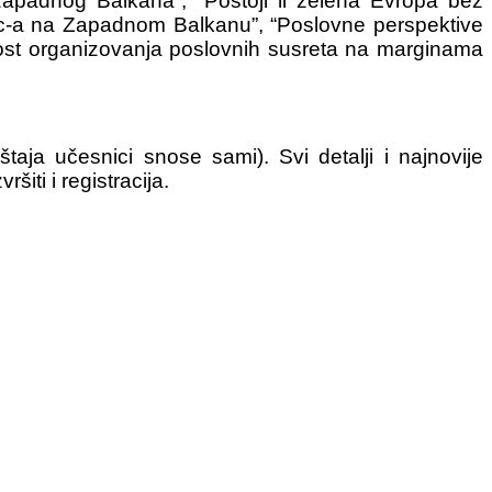
apadnog Balkana”, “Postoji li zelena Evropa bez
rc-a na Zapadnom Balkanu”, “Poslovne perspektive
nost organizovanja poslovnih susreta na marginama
aja učesnici snose sami). Svi detalji i najnovije
šiti i registracija.