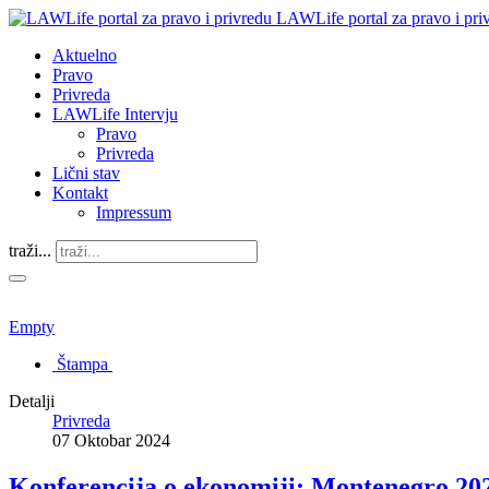
LAWLife portal za pravo i pri
Aktuelno
Pravo
Privreda
LAWLife Intervju
Pravo
Privreda
Lični stav
Kontakt
Impressum
traži...
Empty
Štampa
Detalji
Privreda
07 Oktobar 2024
Konferencija o ekonomiji: Montenegro 20