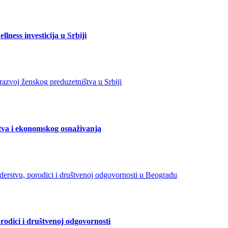
lness investicija u Srbiji
tva i ekonomskog osnaživanja
orodici i društvenoj odgovornosti