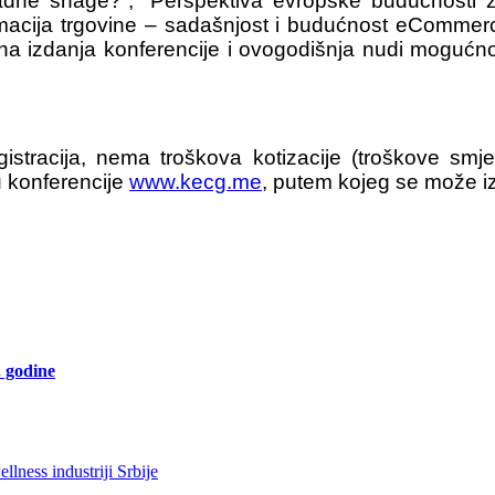
adne snage?”, “Perspektiva evropske budućnosti z
rmacija trgovine – sadašnjost i budućnost eComme
odna izdanja konferencije i ovogodišnja nudi moguć
tracija, nema troškova kotizacije (troškove smješt
u konferencije
www.kecg.me
, putem kojeg se može izvr
. godine