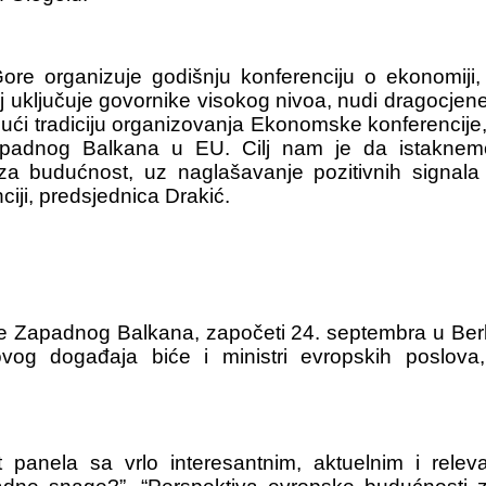
re organizuje godišnju konferenciju o ekonomiji, 
uključuje govornike visokog nivoa, nudi dragocjene
jajući tradiciju organizovanja Ekonomske konferenc
 Zapadnog Balkana u EU. Cilj nam je da istakne
a budućnost, uz naglašavanje pozitivnih signal
ciji, predsjednica Drakić.
e Zapadnog Balkana, započeti 24. septembra u Berli
og događaja biće i ministri evropskih poslova, 
panela sa vrlo interesantnim, aktuelnim i rele