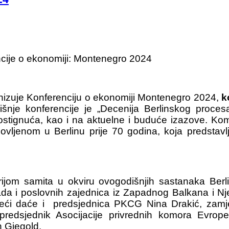
cije o ekonomiji: Montenegro 2024
anizuje Konferenciju o ekonomiji Montenegro 2024,
k
šnje konferencije je „Decenija Berlinskog proce
stignuća, kao i na aktuelne i buduće izazove. Ko
ovljenom u Berlinu prije 70 godina, koja predsta
rijom samita u okviru ovogodišnjih sastanaka Ber
lada i poslovnih zajednica iz Zapadnog Balkana i Nj
ijeći daće i predsjednica PKCG Nina Drakić, zam
predsjednik Asocijacije privrednih komora Evro
n Giegold.