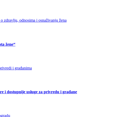
ota žene“
e i dostupnije usluge za privredu i građane