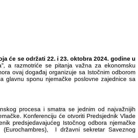
oja će se održati 22. i 23. oktobra 2024. godine u
sa”, a razmotriće se pitanja važna za ekonomsku
mora ovaj događaj organizuje sa Istočnim odborom
vlja glavnu sponu njemačke poslovne zajednice sa
linskog procesa i smatra se jednim od najvažnijih
emačke. Konferenciju će otvoriti Predsjednik Vlade
jenik predsjedavajućeg Istočnog odbora njemačke
pe (Eurochambres), I državni sekretar Saveznog