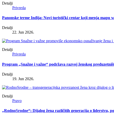
Detalji
Privreda
Panonske terme Inđija: Novi turistički centar koji menja mapu wel
Detalji
22. Jun 2026.
Detalji
Privreda
Program „Snažne i važne“ podržava razvoj ženskog preduzetniš
Detalji
19. Jun 2026.
Detalji
Pravo
„RodnoSrodne“: Dijalog žena različitih generacija o liderstvu, p