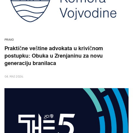
PRAVO
Praktične veštine advokata u krivičnom
postupku: Obuka u Zrenjaninu za novu
generaciju branilaca
04. MAJ 2026.