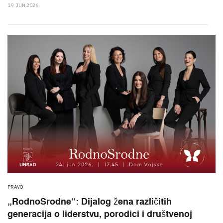
19. JUN 2026.
PRAVO
„RodnoSrodne“: Dijalog žena različitih
generacija o liderstvu, porodici i društvenoj