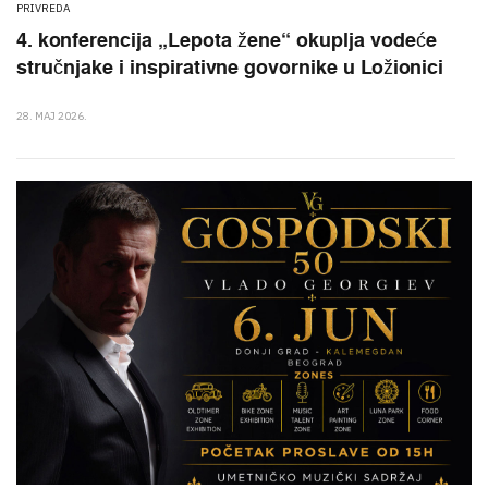
PRIVREDA
4. konferencija „Lepota žene“ okuplja vodeće
stručnjake i inspirativne govornike u Ložionici
28. MAJ 2026.