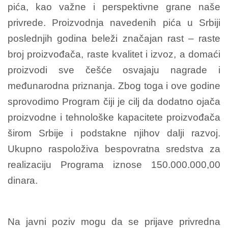
pića, kao važne i perspektivne grane naše
privrede. Proizvodnja navedenih pića u Srbiji
poslednjih godina beleži značajan rast – raste
broj proizvođača, raste kvalitet i izvoz, a domaći
proizvodi sve češće osvajaju nagrade i
međunarodna priznanja. Zbog toga i ove godine
sprovodimo Program čiji je cilj da dodatno ojača
proizvodne i tehnološke kapacitete proizvođača
širom Srbije i podstakne njihov dalji razvoj.
Ukupno raspoloživa bespovratna sredstva za
realizaciju Programa iznose 150.000.000,00
dinara.
Na javni poziv mogu da se prijave privredna