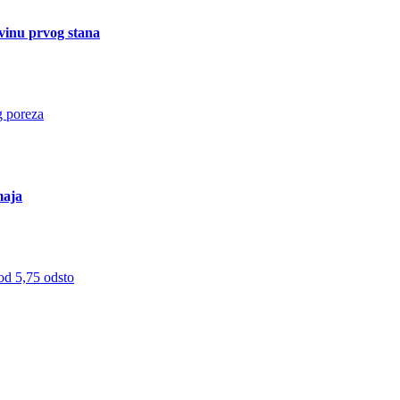
vinu prvog stana
maja