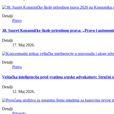
Detalji
Pravo
38. Susret Kopaoničke škole prirodnog prava: „Pravo i autonomi
Detalji
17. Maj 2026.
Detalji
Pravo
Veštačka inteligencija pred vratima srpske advokature: Stručni
Detalji
12. Maj 2026.
Detalji
Privreda