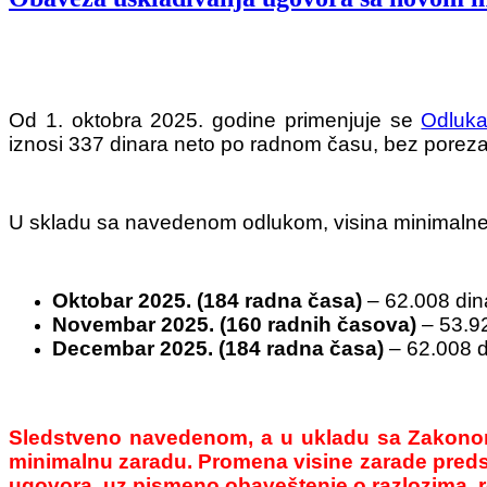
Od 1. oktobra 2025. godine primenjuje se
Odluka
iznosi 337 dinara neto po radnom času, bez poreza
U skladu sa navedenom odlukom, visina minimalne
Oktobar 2025. (184 radna časa)
– 62.008 din
Novembar 2025. (160 radnih časova)
– 53.92
Decembar 2025. (184 radna časa)
– 62.008 d
Sledstveno navedenom, a u ukladu sa Zakonom 
minimalnu zaradu. Promena visine zarade preds
ugovora, uz pismeno obaveštenje o razlozima, r