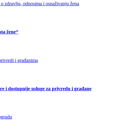
ota žene“
e i dostupnije usluge za privredu i građane