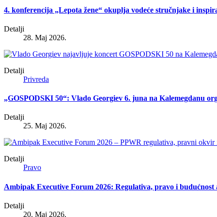
4. konferencija „Lepota žene“ okuplja vodeće stručnjake i inspir
Detalji
28. Maj 2026.
Detalji
Privreda
„GOSPODSKI 50“: Vlado Georgiev 6. juna na Kalemegdanu organi
Detalji
25. Maj 2026.
Detalji
Pravo
Ambipak Executive Forum 2026: Regulativa, pravo i budućnost
Detalji
20. Maj 2026.