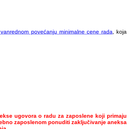
o vanrednom povećanju minimalne cene rada
, koja
ekse ugovora o radu za zaposlene koji primaju
rebno zaposlenom ponuditi zaključivanje aneksa
ja.