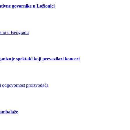
ativne govornike u Ložionici
zuje spektakl koji prevazilazi koncert
 ambalaže