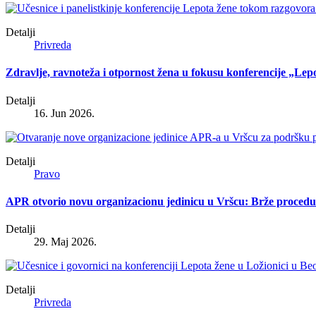
Detalji
Privreda
Zdravlje, ravnoteža i otpornost žena u fokusu konferencije „Lep
Detalji
16. Jun 2026.
Detalji
Pravo
APR otvorio novu organizacionu jedinicu u Vršcu: Brže procedur
Detalji
29. Maj 2026.
Detalji
Privreda