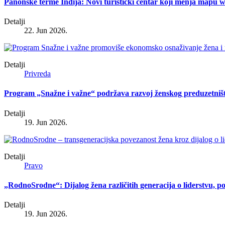
Panonske terme Inđija: Novi turistički centar koji menja mapu wel
Detalji
22. Jun 2026.
Detalji
Privreda
Program „Snažne i važne“ podržava razvoj ženskog preduzetniš
Detalji
19. Jun 2026.
Detalji
Pravo
„RodnoSrodne“: Dijalog žena različitih generacija o liderstvu, p
Detalji
19. Jun 2026.