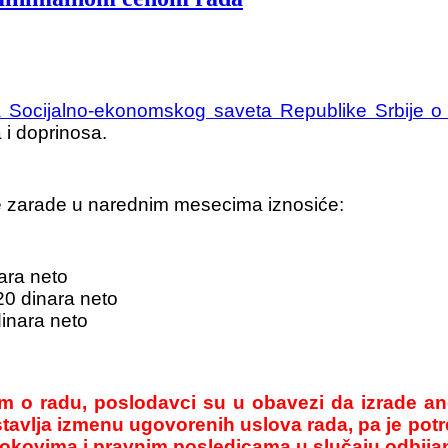
 Socijalno-ekonomskog saveta Republike Srbije 
 i doprinosa.
 zarade u narednim mesecima iznosiće:
ara neto
0 dinara neto
inara neto
o radu, poslodavci su u obavezi da izrade an
tavlja izmenu ugovorenih uslova rada, pa je pot
okovima i pravnim posledicama u slučaju odbijan