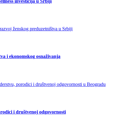
lness investicija u Srbiji
tva i ekonomskog osnaživanja
orodici i društvenoj odgovornosti