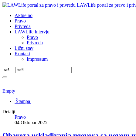
LAWLife portal za pravo i pri
Aktuelno
Pravo
Privreda
LAWLife Intervju
Pravo
Privreda
Lični stav
Kontakt
Impressum
traži...
Empty
Štampa
Detalji
Pravo
04 Oktobar 2025
Obaveza usklađivanja ugovora sa novom 