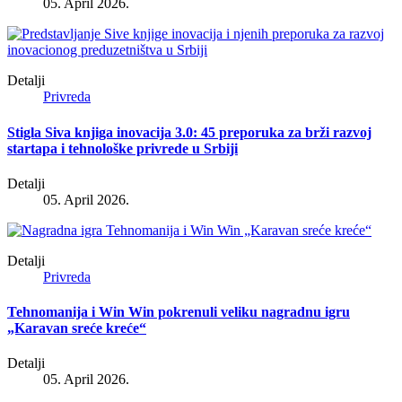
05. April 2026.
Detalji
Privreda
Stigla Siva knjiga inovacija 3.0: 45 preporuka za brži razvoj
startapa i tehnološke privrede u Srbiji
Detalji
05. April 2026.
Detalji
Privreda
Tehnomanija i Win Win pokrenuli veliku nagradnu igru
„Karavan sreće kreće“
Detalji
05. April 2026.