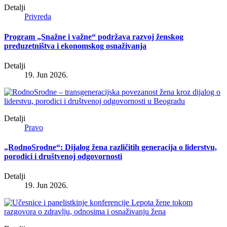
Detalji
Privreda
Program „Snažne i važne“ podržava razvoj ženskog
preduzetništva i ekonomskog osnaživanja
Detalji
19. Jun 2026.
Detalji
Pravo
„RodnoSrodne“: Dijalog žena različitih generacija o liderstvu,
porodici i društvenoj odgovornosti
Detalji
19. Jun 2026.