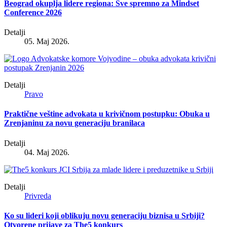
Beograd okuplja lidere regiona: Sve spremno za Mindset
Conference 2026
Detalji
05. Maj 2026.
Detalji
Pravo
Praktične veštine advokata u krivičnom postupku: Obuka u
Zrenjaninu za novu generaciju branilaca
Detalji
04. Maj 2026.
Detalji
Privreda
Ko su lideri koji oblikuju novu generaciju biznisa u Srbiji?
Otvorene prijave za The5 konkurs