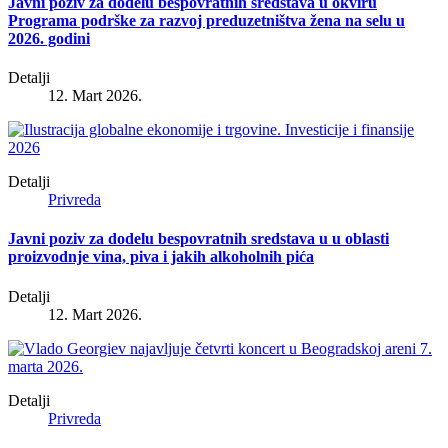
Javni poziv za dodelu bespovratnih sredstava u okviru
Programa podrške za razvoj preduzetništva žena na selu u
2026. godini
Detalji
12. Mart 2026.
Detalji
Privreda
Javni poziv za dodelu bespovratnih sredstava u u oblasti
proizvodnje vina, piva i jakih alkoholnih pića
Detalji
12. Mart 2026.
Detalji
Privreda