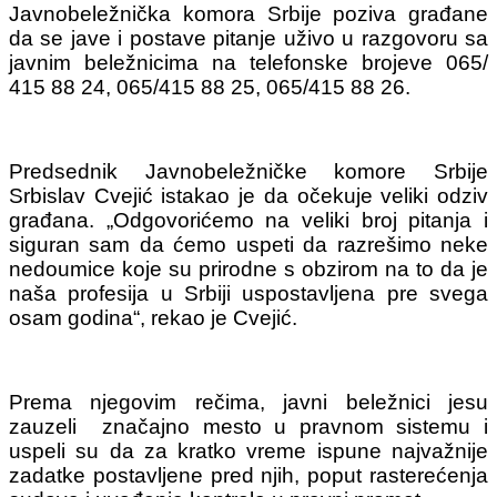
Javnobeležnička komora Srbije poziva građane
da se jave i postave pitanje uživo u razgovoru sa
javnim beležnicima na telefonske brojeve 065/
415 88 24, 065/415 88 25, 065/415 88 26.
Predsednik Javnobeležničke komore Srbije
Srbislav Cvejić istakao je da očekuje veliki odziv
građana. „Odgovorićemo na veliki broj pitanja i
siguran sam da ćemo uspeti da razrešimo neke
nedoumice koje su prirodne s obzirom na to da je
naša profesija u Srbiji uspostavljena pre svega
osam godina“, rekao je Cvejić.
Prema njegovim rečima, javni beležnici jesu
zauzeli značajno mesto u pravnom sistemu i
uspeli su da za kratko vreme ispune najvažnije
zadatke postavljene pred njih, poput rasterećenja