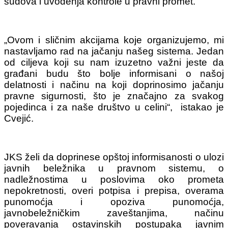
sudova i uvođenja kontrole u pravni promet.
„Ovom i sličnim akcijama koje organizujemo, mi
nastavljamo rad na jačanju našeg sistema. Jedan
od ciljeva koji su nam izuzetno važni jeste da
građani budu što bolje informisani o našoj
delatnosti i načinu na koji doprinosimo jačanju
pravne sigurnosti, što je značajno za svakog
pojedinca i za naše društvo u celini“, istakao je
Cvejić.
JKS želi da doprinese opštoj informisanosti o ulozi
javnih beležnika u pravnom sistemu, o
nadležnostima u poslovima oko prometa
nepokretnosti, overi potpisa i prepisa, overama
punomoćja i opoziva punomoćja,
javnobeležničkim zaveštanjima, načinu
poveravanja ostavinskih postupaka javnim