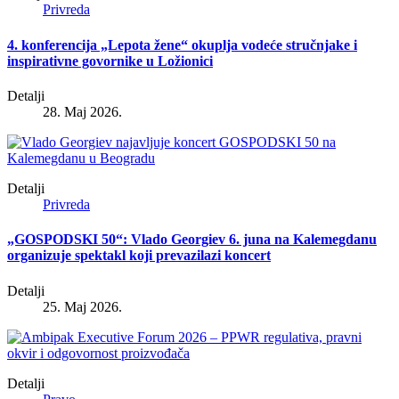
Privreda
4. konferencija „Lepota žene“ okuplja vodeće stručnjake i
inspirativne govornike u Ložionici
Detalji
28. Maj 2026.
Detalji
Privreda
„GOSPODSKI 50“: Vlado Georgiev 6. juna na Kalemegdanu
organizuje spektakl koji prevazilazi koncert
Detalji
25. Maj 2026.
Detalji