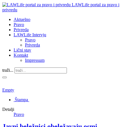
LAWLife portal za pravo i
privredu
Aktuelno
Pravo
Privreda
LAWLife Intervju
Pravo
Privreda
Lični stav
Kontakt
Impressum
traži...
Empty
Štampa
Detalji
Pravo
Javni beležnici obeležavaju osmi