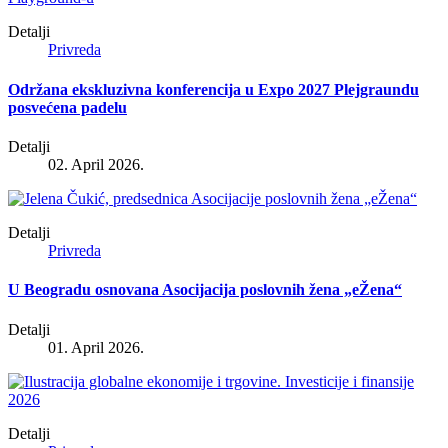
Detalji
Privreda
Održana ekskluzivna konferencija u Expo 2027 Plejgraundu
posvećena padelu
Detalji
02. April 2026.
Detalji
Privreda
U Beogradu osnovana Asocijacija poslovnih žena „eŽena“
Detalji
01. April 2026.
Detalji