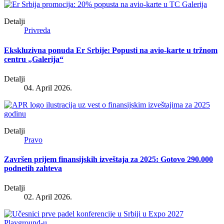
Detalji
Privreda
Ekskluzivna ponuda Er Srbije: Popusti na avio-karte u tržnom
centru „Galerija“
Detalji
04. April 2026.
Detalji
Pravo
Završen prijem finansijskih izveštaja za 2025: Gotovo 290.000
podnetih zahteva
Detalji
02. April 2026.