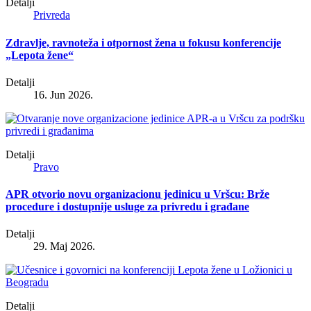
Detalji
Privreda
Zdravlje, ravnoteža i otpornost žena u fokusu konferencije
„Lepota žene“
Detalji
16. Jun 2026.
Detalji
Pravo
APR otvorio novu organizacionu jedinicu u Vršcu: Brže
procedure i dostupnije usluge za privredu i građane
Detalji
29. Maj 2026.
Detalji