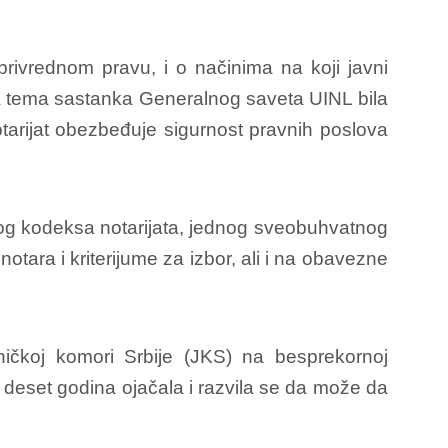
 privrednom pravu, i o načinima na koji javni
na tema sastanka Generalnog saveta UINL bila
tarijat obezbeđuje sigurnost pravnih poslova
og kodeksa notarijata, jednog sveobuhvatnog
otara i kriterijume za izbor, ali i na obavezne
ičkoj komori Srbije (JKS) na besprekornoj
 deset godina ojačala i razvila se da može da