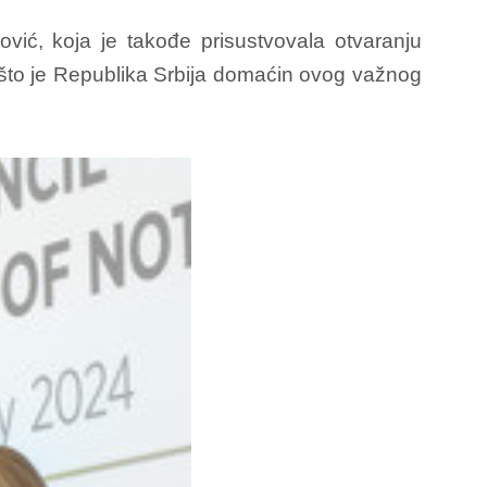
ć, koja je takođe prisustvovala otvaranju
o što je Republika Srbija domaćin ovog važnog