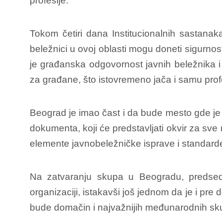
profesije.
Tokom četiri dana Institucionalnih sastanaka
beležnici u ovoj oblasti mogu doneti sigurn
je građanska odgovornost javnih beležnika i
za građane, što istovremeno jača i samu profe
Beograd je imao čast i da bude mesto gde j
dokumenta, koji će predstavljati okvir za sve 
elemente javnobeležničke isprave i standarde
Na zatvaranju skupa u Beogradu, predsedn
organizaciji, istakavši još jednom da je i pr
bude domačin i najvažnijih međunarodnih sk