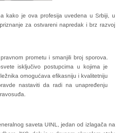
a kako je ova profesija uvedena u Srbiji, u
riznanje za ostvareni napredak i brz razvoj
 pravnom prometu i smanjili broj sporova.
svete isključivo postupcima u kojima je
ležnika omogućava efikasniju i kvalitetniju
pravde nastaviti da radi na unapređenju
 pravosuđa.
Generalnog saveta UINL, jedan od izlagača na