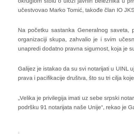
okruglom stolu o ulozi javnih beležnika u p
učestvovao Marko Tomić, takođe član IO JKS
Na početku sastanka Generalnog saveta, pr
organizaciji skupa, zahvalio je i svim učesn
unapredi dodatno pravna sigurnost, koja je su
Galijez je istakao da su svi notarijati u UINL
prava i pacifikacije društva, što su tri cilja ko
„Velika je privilegija imati uz sebe srpski not
podršku 91 notarijata naše Unije“, rekao je Ga