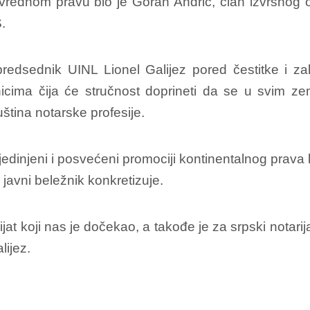
rivrednom pravu bio je Goran Andrić, član izvršno
.
edsednik UINL Lionel Galijez pored čestitke i zah
icima čija će stručnost doprineti da se u svim zem
ština notarske profesije.
 ujedinjeni i posvećeni promociji kontinentalnog prava
je javni beležnik konkretizuje.
arijat koji nas je dočekao, a takođe je za srpski nota
lijez.