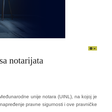
EMPTY
a notarijata
đunarodne unije notara (UINL), na kojoj je
unapređenje pravne sigurnosti i ove pravničke