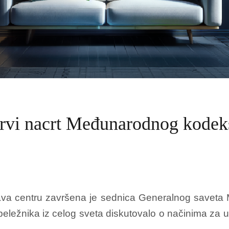
rvi nacrt Međunarodnog kodeks
centru završena je sednica Generalnog saveta Me
eležnika iz celog sveta diskutovalo o načinima za 