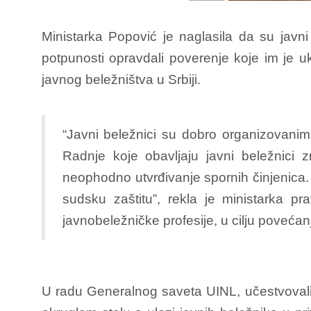
Ministarka Popović je naglasila da su javn
potpunosti opravdali poverenje koje im je 
javnog beležništva u Srbiji.
“Javni beležnici su dobro organizovanim
Radnje koje obavljaju javni beležnici 
neophodno utvrđivanje spornih činjenica. 
sudsku zaštitu”, rekla je ministarka p
javnobeležničke profesije, u cilju povećanj
U radu Generalnog saveta UINL, učestvovali 