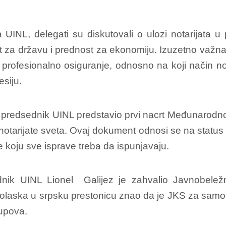
 UINL, delegati su diskutovali o ulozi notarijata u
ost za državu i prednost za ekonomiju. Izuzetno važ
 profesionalno osiguranje, odnosno na koji način no
siju.
e predsednik UINL predstavio prvi nacrt Međunarodn
notarijate sveta. Ovaj dokument odnosi se na status n
 koju sve isprave treba da ispunjavaju.
ik UINL Lionel Galijez je zahvalio Javnobeležn
e dolaska u srpsku prestonicu znao da je JKS za samo
upova.