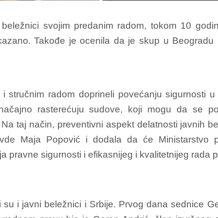
i beležnici svojim predanim radom, tokom 10 godin
ukazano. Takođe je ocenila da je skup u Beogradu p
 i stručnim radom doprineli povećanju sigurnosti u
značajno rasterećuju sudove, koji mogu da se po
Na taj način, preventivni aspekt delatnosti javnih be
ravde Maja Popović i dodala da će Ministarstvo 
a pravne sigurnosti i efikasnijeg i kvalitetnijeg rada
su i javni beležnici i Srbije. Prvog dana sednice 