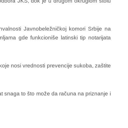
g odbora JKS, dok je u drugom okruglom stolu
valnosti Javnobeležničkoj komori Srbije na
ljama gde funkcioniše latinski tip notarijata
 koje nosi vrednosti prevencije sukoba, zaštite
rijat snaga to što može da računa na priznanje i