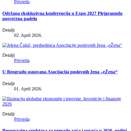
Privreda
Održana ekskluzivna konferencija u Expo 2027 Plejgraundu
posvećena padelu
Detalji
02. April 2026.
Detalji
Privreda
U Beogradu osnovana Asocijacija poslovnih žena „eŽena“
Detalji
01. April 2026.
Detalji
Privreda
Bespovratna sredstava za preradu voća i povrća u 2026. godini