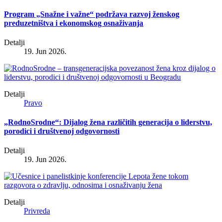
Program „Snažne i važne“ podržava razvoj ženskog
preduzetništva i ekonomskog osnaživanja
Detalji
19. Jun 2026.
Detalji
Pravo
„RodnoSrodne“: Dijalog žena različitih generacija o liderstvu,
porodici i društvenoj odgovornosti
Detalji
19. Jun 2026.
Detalji
Privreda