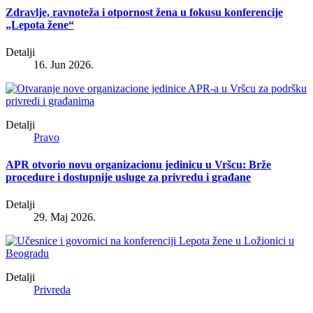
Zdravlje, ravnoteža i otpornost žena u fokusu konferencije
„Lepota žene“
Detalji
16. Jun 2026.
Detalji
Pravo
APR otvorio novu organizacionu jedinicu u Vršcu: Brže
procedure i dostupnije usluge za privredu i građane
Detalji
29. Maj 2026.
Detalji
Privreda