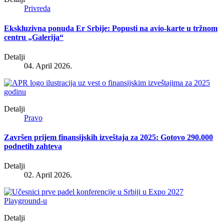
Privreda
Ekskluzivna ponuda Er Srbije: Popusti na avio-karte u tržnom
centru „Galerija“
Detalji
04. April 2026.
Detalji
Pravo
Završen prijem finansijskih izveštaja za 2025: Gotovo 290.000
podnetih zahteva
Detalji
02. April 2026.
Detalji