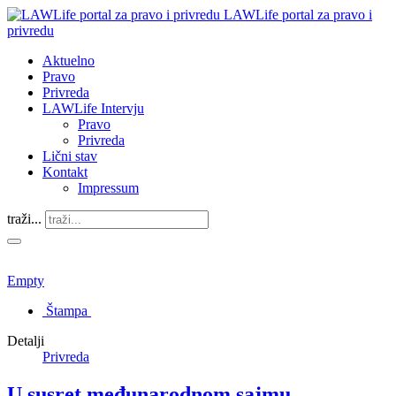
LAWLife portal za pravo i
privredu
Aktuelno
Pravo
Privreda
LAWLife Intervju
Pravo
Privreda
Lični stav
Kontakt
Impressum
traži...
Empty
Štampa
Detalji
Privreda
U susret međunarodnom sajmu