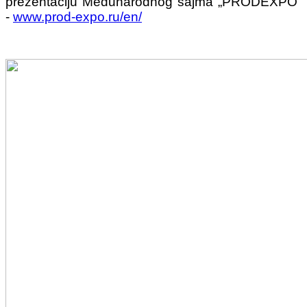
prezentaciju Međunarodnog sajma „PRODEXPO“
-
www.prod-expo.ru/en/