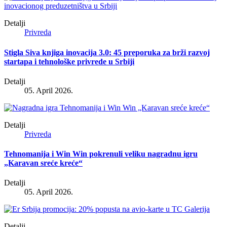
Detalji
Privreda
Stigla Siva knjiga inovacija 3.0: 45 preporuka za brži razvoj
startapa i tehnološke privrede u Srbiji
Detalji
05. April 2026.
Detalji
Privreda
Tehnomanija i Win Win pokrenuli veliku nagradnu igru
„Karavan sreće kreće“
Detalji
05. April 2026.
Detalji