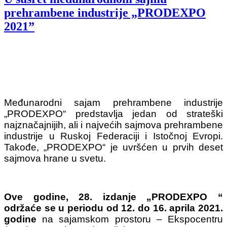
prehrambene industrije „PRODEXPO
2021”
Međunarodni sajam prehrambene industrije
„PRODEXPO“ predstavlja jedan od strateški
najznačajnijih, ali i najvećih sajmova prehrambene
industrije u Ruskoj Federaciji i Istočnoj Evropi.
Takođe, „PRODEXPO“ je uvršćen u prvih deset
sajmova hrane u svetu.
Ove godine, 28. izdanje „PRODEXPO “
održaće se u periodu od 12. do 16. aprila 2021.
godine
na sajamskom prostoru – Ekspocentru