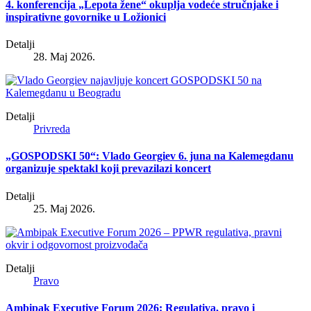
4. konferencija „Lepota žene“ okuplja vodeće stručnjake i
inspirativne govornike u Ložionici
Detalji
28. Maj 2026.
Detalji
Privreda
„GOSPODSKI 50“: Vlado Georgiev 6. juna na Kalemegdanu
organizuje spektakl koji prevazilazi koncert
Detalji
25. Maj 2026.
Detalji
Pravo
Ambipak Executive Forum 2026: Regulativa, pravo i