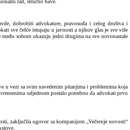
ionalni rad, stručno bave.
vde, dobrobiti advokature, pravosuđa i celog društva i
ti sve češće istupaju u javnosti a njihov glas je sve više
više među sobom ukazuju jedni drugima na sve novonastale
ve u vezi sa svim navedenim pitanjima i problemima koja
im vremenima odjednom postalo potrebno da advokati prvo
osti, zaključila ugovor sa kompanijom „Večernje novosti“
kstove.