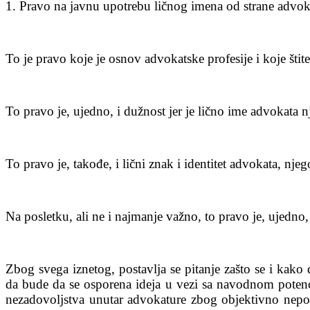
1. Pravo na javnu upotrebu ličnog imena od strane advoka
To je pravo koje je osnov advokatske profesije i koje šti
To pravo je, ujedno, i dužnost jer je lično ime advokata nje
To pravo je, takođe, i lični znak i identitet advokata, nje
Na posletku, ali ne i najmanje važno, to pravo je, ujed
Zbog svega iznetog, postavlja se pitanje zašto se i kako
da bude da se osporena ideja u vezi sa navodnom poten
nezadovoljstva unutar advokature zbog objektivno nepov