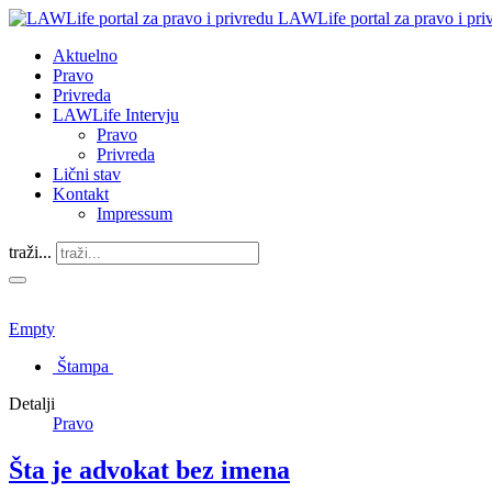
LAWLife portal za pravo i pri
Aktuelno
Pravo
Privreda
LAWLife Intervju
Pravo
Privreda
Lični stav
Kontakt
Impressum
traži...
Empty
Štampa
Detalji
Pravo
Šta je advokat bez imena