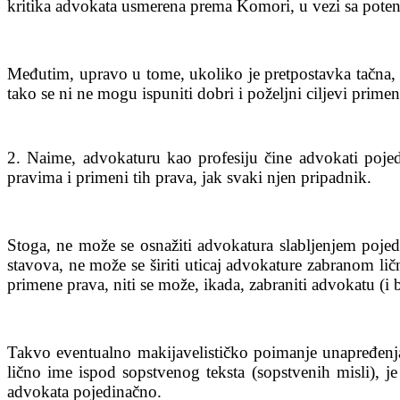
kritika advokata usmerena prema Komori, u vezi sa potenc
Međutim, upravo u tome, ukoliko je pretpostavka tačna, 
tako se ni ne mogu ispuniti dobri i poželjni ciljevi prim
2. Naime, advokaturu kao profesiju čine advokati pojed
pravima i primeni tih prava, jak svaki njen pripadnik.
Stoga, ne može se osnažiti advokatura slabljenjem pojed
stavova, ne može se širiti uticaj advokature zabranom l
primene prava, niti se može, ikada, zabraniti advokatu (i
Takvo eventualno makijavelističko poimanje unapređenja
lično ime ispod sopstvenog teksta (sopstvenih misli), je
advokata pojedinačno.