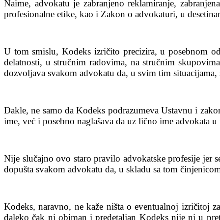
Naime, advokatu je zabranjeno reklamiranje, zabranjena
profesionalne etike, kao i Zakon o advokaturi, u desetin
U tom smislu, Kodeks izričito precizira, u posebnom ode
delatnosti, u stručnim radovima, na stručnim skupovima
dozvoljava svakom advokatu da, u svim tim situacijama, s
Dakle, ne samo da Kodeks podrazumeva Ustavnu i zakonsk
ime, već i posebno naglašava da uz lično ime advokata u n
Nije slučajno ovo staro pravilo advokatske profesije je
dopušta svakom advokatu da, u skladu sa tom činjenicom,
Kodeks, naravno, ne kaže ništa o eventualnoj izričitoj
daleko čak ni obiman i predetaljan Kodeks nije ni u pre