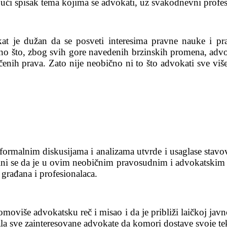
ujući spisak tema kojima se advokati, uz svakodnevni profes
t je dužan da se posveti interesima pravne nauke i pra
čno što, zbog svih gore navedenih brzinskih promena, advoka
emčenih prava. Zato nije neobično ni to što advokati sve 
ormalnim diskusijama i analizama utvrde i usaglase stavo
, čini se da je u ovim neobičnim pravosudnim i advokatsk
rađana i profesionalaca.
oviše advokatsku reč i misao i da je približi laičkoj javn
a sve zainteresovane advokate da komori dostave svoje te