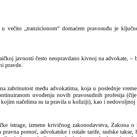
a u večito „tranzicionom“ domaćem pravosuđu je ključno
 laičkoj javnosti često neopravdano kivnoj na advokate, – 
ni pravde.
na zabrinutost među advokatima, koja u poslednje vreme 
inuiranom uvođenju novih pravosudnih profesija (čije s
sa kojim načelima su ta pravila u koliziji), kao i nedovoljn
žilačke istrage, izmene krivičnog zakonodavstva, Zakona o
a pravna pomoć, advokatske i ostale tarife, sudske takse,