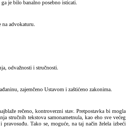
a je bilo banalno posebno isticati.
e na advokaturu.
ja, odvažnosti i stručnosti.
građaninu, zajemčeno Ustavom i zaštićeno zakonima.
najblaže rečeno, kontroverzni stav. Pretpostavka bi mogla
nja stručnih tekstova samonametnula, kao eho sve većeg
 pravosuđu. Tako se, moguće, na taj način želela izbeći