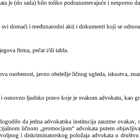
ta je (do sada) bilo toliko podrazumevajuće i nesporno da g
te svi domaći i međunarodni akti i dokumenti koji se odnos
gova firma, pečat i/ili tabla.
gova osobenost, javno obeležje ličnog ugleda, iskustva, znan
no, i osnovno ljudsko pravo koje je svakom advokatu, kao 
 dogodilo da jedna advokatska institucija zauzme ovakav, 
cijalnom ličnom „promocijom“ advokata putem objavljiva
oljnog i diskriminatorskog položaja advokata u društvu i