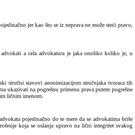
jedinačno jer kao što se iz neprava ne može steći pravo,
advokati a cela advokatura je jaka onoliko koliko je, u
i stručni stavovi anonimizacijom stručnjaka tvoraca tih
ovima ukazivati na pogrešnu primenu prava putem pogrešne
ojim ličnim imenom.
 advokata pojedinačno do te mere da se advokatima briše
ofesije koja se oslanja upravo na lični integritet svakog