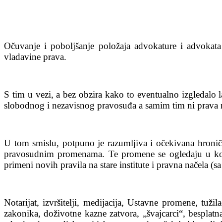
Očuvanje i poboljšanje položaja advokature i advokat
vladavine prava.
S tim u vezi, a bez obzira kako to eventualno izgledalo
slobodnog i nezavisnog pravosuđa a samim tim ni prava 
U tom smislu, potpuno je razumljiva i očekivana hronič
pravosudnim promenama. Te promene se ogledaju u kont
primeni novih pravila na stare institute i pravna načela (
Notarijat, izvršitelji, medijacija, Ustavne promene, tu
zakonika, doživotne kazne zatvora, „švajcarci“, besplatn