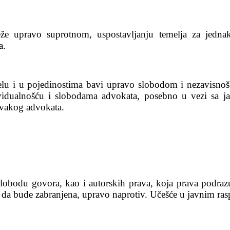
eže upravo suprotnom, uspostavljanju temelja za jedn
a.
elu i u pojedinostima bavi upravo slobodom i nezavisno
ividualnošću i slobodama advokata, posebno u vezi sa j
svakog advokata.
lobodu govora, kao i autorskih prava, koja prava podra
e da bude zabranjena, upravo naprotiv. Učešće u javnim ra