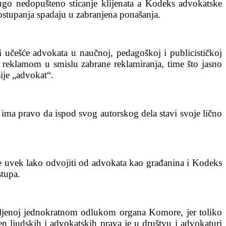
rugo nedopušteno sticanje klijenata a Kodeks advokatske
postupanja spadaju u zabranjena ponašanja.
i učešće advokata u naučnoj, pedagoškoj i publicističkoj
 reklamom u smislu zabrane reklamiranja, time što jasno
ije „advokat“.
ma pravo da ispod svog autorskog dela stavi svoje lično
že uvek lako odvojiti od advokata kao građanina i Kodeks
tupa.
ovljenoj jednokratnom odlukom organa Komore, jer toliko
n ljudskih i advokatskih prava je u društvu i advokaturi