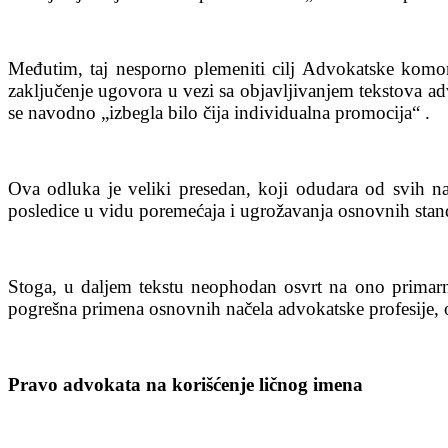
Međutim, taj nesporno plemeniti cilj Advokatske komo
zaključenje ugovora u vezi sa objavljivanjem tekstova ad
se navodno „izbegla bilo čija individualna promocija“ .
Ova odluka je veliki presedan, koji odudara od svih na
posledice u vidu poremećaja i ugrožavanja osnovnih stand
Stoga, u daljem tekstu neophodan osvrt na ono primarno
pogrešna primena osnovnih načela advokatske profesije, on
Pravo advokata na korišćenje ličnog imena