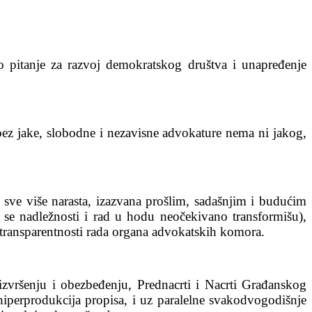
 pitanje za razvoj demokratskog društva i unapređenje
bez jake, slobodne i nezavisne advokature nema ni jakog,
sve više narasta, izazvana prošlim, sadašnjim i budućim
e nadležnosti i rad u hodu neočekivano transformišu),
oj transparentnosti rada organa advokatskih komora.
 izvršenju i obezbeđenju, Prednacrti i Nacrti Građanskog
 hiperprodukcija propisa, i uz paralelne svakodvogodišnje