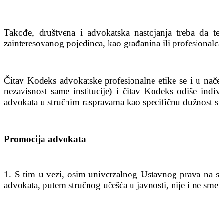
Takođe, društvena i advokatska nastojanja treba da t
zainteresovanog pojedinca, kao građanina ili profesionalc
Čitav Kodeks advokatske profesionalne etike se i u nač
nezavisnost same institucije) i čitav Kodeks odiše ind
advokata u stručnim raspravama kao specifičnu dužnost 
Promocija advokata
1. S tim u vezi, osim univerzalnog Ustavnog prava na s
advokata, putem stručnog učešća u javnosti, nije i ne sm