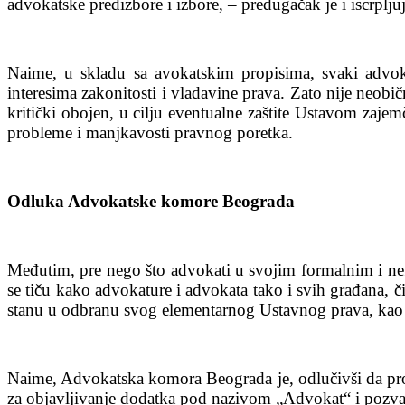
advokatske predizbore i izbore, – predugačak je i iscrplj
Naime, u skladu sa avokatskim propisima, svaki advoka
interesima zakonitosti i vladavine prava. Zato nije neobi
kritički obojen, u cilju eventualne zaštite Ustavom zaj
probleme i manjkavosti pravnog poretka.
Odluka Advokatske komore Beograda
Međutim, pre nego što advokati u svojim formalnim i nef
se tiču kako advokature i advokata tako i svih građana
stanu u odbranu svog elementarnog Ustavnog prava, kao g
Naime, Advokatska komora Beograda je, odlučivši da prom
za objavljivanje dodatka pod nazivom „Advokat“ i pozval