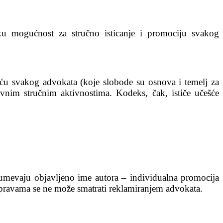
aku mogućnost za stručno isticanje i promociju svakog
šću svakog advokata (koje slobode su osnova i temelj za
avnim stručnim aktivnostima. Kodeks, čak, ističe učešće
zumevaju objavljeno ime autora – individualna promocija
spravama se ne može smatrati reklamiranjem advokata.