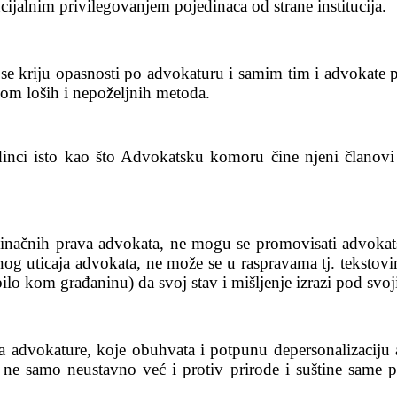
ijalnim privilegovanjem pojedinaca od strane institucija.
se kriju opasnosti po advokaturu i samim tim i advokate po
enom loših i nepoželjnih metoda.
inci isto kao što Advokatsku komoru čine njeni članovi 
inačnih prava advokata, ne mogu se promovisati advokatsk
ičnog uticaja advokata, ne može se u raspravama tj. tekst
 bilo kom građaninu) da svoj stav i mišljenje izrazi pod sv
 advokature, koje obuhvata i potpunu depersonalizaciju
 ne samo neustavno već i protiv prirode i suštine same pr