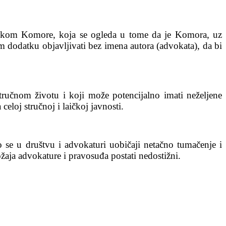
dlukom Komore, koja se ogleda u tome da je Komora, uz
m dodatku objavljivati bez imena autora (advokata), da bi
tručnom životu i koji može potencijalno imati neželjene
loj stručnoj i laičkoj javnosti.
 se u društvu i advokaturi uobičaji netačno tumačenje i
žaja advokature i pravosuđa postati nedostižni.