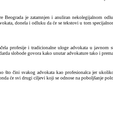
re Beograda je zatamnjen i anuliran nekolegijalnom o
vokata, donela i odluku da će se tekstovi u tom specijalno
čela profesije i tradicionalne uloge advokata u javnom s
arda slobode govora kako unutar advokature tako i prema ce
 što čini svakog advokata kao profesionalca jer ukoliko
da će svi drugi ciljevi koji se odnose na poboljšanje polo