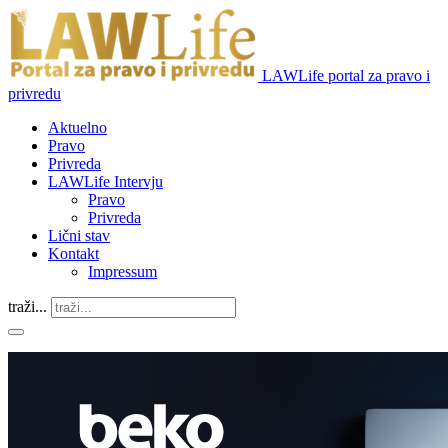
LAWLife portal za pravo i
privredu
Aktuelno
Pravo
Privreda
LAWLife Intervju
Pravo
Privreda
Lični stav
Kontakt
Impressum
traži...