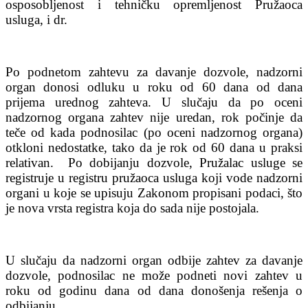
osposobljenost i tehničku opremljenost Pružaoca
usluga, i dr.
Po podnetom zahtevu za davanje dozvole, nadzorni
organ donosi odluku u roku od 60 dana od dana
prijema urednog zahteva. U slučaju da po oceni
nadzornog organa zahtev nije uredan, rok počinje da
teče od kada podnosilac (po oceni nadzornog organa)
otkloni nedostatke, tako da je rok od 60 dana u praksi
relativan. Po dobijanju dozvole, Pružalac usluge se
registruje u registru pružaoca usluga koji vode nadzorni
organi u koje se upisuju Zakonom propisani podaci, što
je nova vrsta registra koja do sada nije postojala.
U slučaju da nadzorni organ odbije zahtev za davanje
dozvole, podnosilac ne može podneti novi zahtev u
roku od godinu dana od dana donošenja rešenja o
odbijanju.