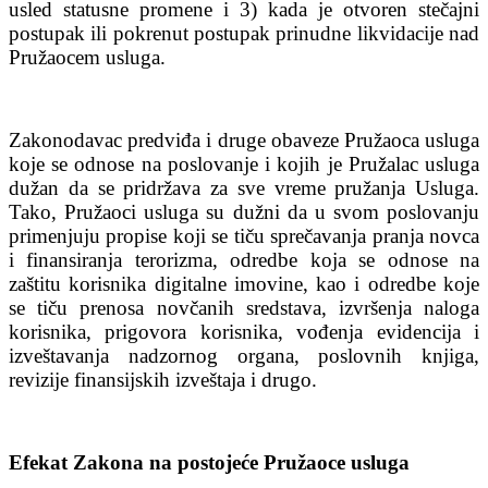
usled statusne promene i 3) kada je otvoren stečajni
postupak ili pokrenut postupak prinudne likvidacije nad
Pružaocem usluga.
Zakonodavac predviđa i druge obaveze Pružaoca usluga
koje se odnose na poslovanje i kojih je Pružalac usluga
dužan da se pridržava za sve vreme pružanja Usluga.
Tako, Pružaoci usluga su dužni da u svom poslovanju
primenjuju propise koji se tiču sprečavanja pranja novca
i finansiranja terorizma, odredbe koja se odnose na
zaštitu korisnika digitalne imovine, kao i odredbe koje
se tiču prenosa novčanih sredstava, izvršenja naloga
korisnika, prigovora korisnika, vođenja evidencija i
izveštavanja nadzornog organa, poslovnih knjiga,
revizije finansijskih izveštaja i drugo.
Efekat Zakona na postojeće Pružaoce usluga