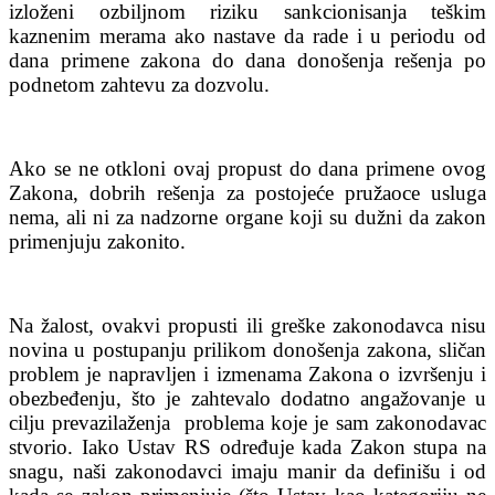
izloženi ozbiljnom riziku sankcionisanja teškim
kaznenim merama ako nastave da rade i u periodu od
dana primene zakona do dana donošenja rešenja po
podnetom zahtevu za dozvolu.
Ako se ne otkloni ovaj propust do dana primene ovog
Zakona, dobrih rešenja za postojeće pružaoce usluga
nema, ali ni za nadzorne organe koji su dužni da zakon
primenjuju zakonito.
Na žalost, ovakvi propusti ili greške zakonodavca nisu
novina u postupanju prilikom donošenja zakona, sličan
problem je napravljen i izmenama Zakona o izvršenju i
obezbeđenju, što je zahtevalo dodatno angažovanje u
cilju prevazilaženja problema koje je sam zakonodavac
stvorio. Iako Ustav RS određuje kada Zakon stupa na
snagu, naši zakonodavci imaju manir da definišu i od