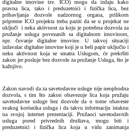
digitalne imovine tzv. ICO) mogu da izdaju kako
pravna lica, tako i preduzetnici i fizička lica, bez
pribavljanja dozvole nadzornog organa, prilikom
pripreme ICO projekta treba paziti da se u projekat ne
uključi i neka aktivnost za koju je potrebna dozvola za
pružanje usluga povezanih sa digitalnom imovinom,
npr. čuvanje digitalne imovine. U takvoj situaciji
izdavalac digitalne imovine koji je u beli papir uključio i
neku aktivnost koja se smatra Uslugom, će prekršiti
zakon jer posluje bez dozvole za pružanje Usluga, što je
kažnjivo.
Zakon navodi da za savetodavne usluge nije neophodna
dozvola, s tim što zakon obavezuje lica koja pružaju
savetodavne usluge bez dozvole da o tome obaveste
svakog korisnika usluga i da takvu informaciju istaknu
na svojoj internet prezentaciji. Pružaoci savetodavnih
usluga pored privrednih društava, mogu biti i
preduzetnici i fizička lica koja u vidu zanimanja