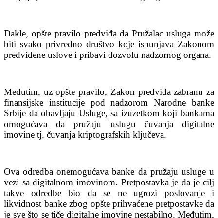
Dakle, opšte pravilo predviđa da Pružalac usluga može
biti svako privredno društvo koje ispunjava Zakonom
predviđene uslove i pribavi dozvolu nadzornog organa.
Međutim, uz opšte pravilo, Zakon predviđa zabranu za
finansijske institucije pod nadzorom Narodne banke
Srbije da obavljaju Usluge, sa izuzetkom koji bankama
omogućava da pružaju uslugu čuvanja digitalne
imovine tj. čuvanja kriptografskih ključeva.
Ova odredba onemogućava banke da pružaju usluge u
vezi sa digitalnom imovinom. Pretpostavka je da je cilj
takve odredbe bio da se ne ugrozi poslovanje i
likvidnost banke zbog opšte prihvaćene pretpostavke da
je sve što se tiče digitalne imovine nestabilno. Međutim,