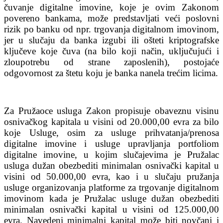
čuvanje digitalne imovine, koje je ovim Zakonom
povereno bankama, može predstavljati veći poslovni
rizik po banku od npr. trgovanja digitalnom imovinom,
jer u slučaju da banka izgubi ili ošteti kriptografske
ključeve koje čuva (na bilo koji način, uključujući i
zloupotrebu od strane zaposlenih), postojaće
odgovornost za štetu koju je banka nanela trećim licima.
Za Pružaoce usluga Zakon propisuje obaveznu visinu
osnivačkog kapitala u visini od 20.000,00 evra za bilo
koje Usluge, osim za usluge prihvatanja/prenosa
digitalne imovine i usluge upravljanja portfoliom
digitalne imovine, u kojim slučajevima je Pružalac
usluga dužan obezbediti minimalan osnivački kapital u
visini od 50.000,00 evra, kao i u slučaju pružanja
usluge organizovanja platforme za trgovanje digitalnom
imovinom kada je Pružalac usluge dužan obezbediti
minimalan osnivački kapital u visini od 125.000,00
evra. Navedeni minimalni kapital može biti novčani i