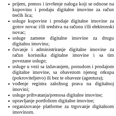
prijem, prenos i izvršenje naloga koji se odnose na
kupovinu i prodaju digitalne imovine za račun
trećih lica;
usluge kupovine i prodaje digitalne imovine za
gotov novac i/ili sredstva na računu i/ili elektronski
novac;
usluge zamene digitalne imovine za drugu
digitalnu imovinu;
čuvanje i administriranje digitalne imovine za
račun korisnika digitalne imovine i sa tim
povezane usluge;
usluge u vezi sa izdavanjem, ponudom i prodajom
digitalne imovine, sa obavezom njenog otkupa
(pokroviteljstvo) ili bez te obaveze (agentura);
vođenje registra založnog prava na digitalnoj
imovini;
usluge prihvatanja/prenosa digitalne imovine;
upravljanje portfoliom digitalne imovine;
organizovanje platforme za trgovanje digitalnom
imovinom.