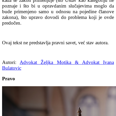
kada se zakon primenjuje (što Ustav kao kategoriju ne
poznaje i što bi u opravdanim slučajevima moglo da
bude primenjeno samo u odnosu na pojedine članove
zakona), što upravo dovodi do problema koji je ovde
predočen.
Ovaj tekst ne predstavlja pravni savet, već stav autora.
Autori:
Advokat Željka Motika & Advokat Ivana
Bulatovic
Pravo