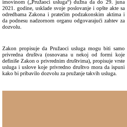
imovinom („Pružaoci usluga“) dužna da do 29. juna
2021. godine, usklade svoje poslovanje i opšte akte sa
odredbama Zakona i pratećim podzakonskim aktima i
da podnesu nadzornom organu odgovarajući zahtev za
dozvolu.
Zakon propisuje da Pružaoci usluga mogu biti samo
privredna društva (osnovana u nekoj od formi koje
definiše Zakon o privrednim društvima), propisuje vrste
usluga i uslove koje privredno društvo mora da ispuni
kako bi pribavilo dozvolu za pružanje takvih usluga.