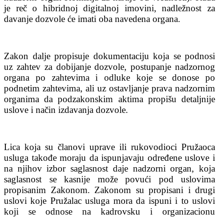
je reč o hibridnoj digitalnoj imovini, nadležnost za
davanje dozvole će imati oba navedena organa.
Zakon dalje propisuje dokumentaciju koja se podnosi
uz zahtev za dobijanje dozvole, postupanje nadzornog
organa po zahtevima i odluke koje se donose po
podnetim zahtevima, ali uz ostavljanje prava nadzornim
organima da podzakonskim aktima propišu detaljnije
uslove i način izdavanja dozvole.
Lica koja su članovi uprave ili rukovodioci Pružaoca
usluga takođe moraju da ispunjavaju određene uslove i
na njihov izbor saglasnost daje nadzorni organ, koja
saglasnost se kasnije može povući pod uslovima
propisanim Zakonom. Zakonom su propisani i drugi
uslovi koje Pružalac usluga mora da ispuni i to uslovi
koji se odnose na kadrovsku i organizacionu