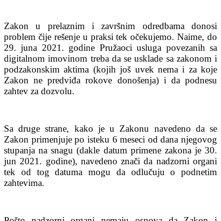
Zakon u prelaznim i završnim odredbama donosi
problem čije rešenje u praksi tek očekujemo. Naime, do
29. juna 2021. godine Pružaoci usluga povezanih sa
digitalnom imovinom treba da se usklade sa zakonom i
podzakonskim aktima (kojih još uvek nema i za koje
Zakon ne predviđa rokove donošenja) i da podnesu
zahtev za dozvolu.
Sa druge strane, kako je u Zakonu navedeno da se
Zakon primenjuje po isteku 6 meseci od dana njegovog
stupanja na snagu (dakle datum primene zakona je 30.
jun 2021. godine), navedeno znači da nadzorni organi
tek od tog datuma mogu da odlučuju o podnetim
zahtevima.
Pošto nadzorni organi nemaju osnova da Zakon i