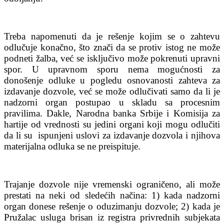
Treba napomenuti da je rešenje kojim se o zahtevu
odlučuje konačno, što znači da se protiv istog ne može
podneti žalba, već se isključivo može pokrenuti upravni
spor. U upravnom sporu nema mogućnosti za
donošenje odluke u pogledu osnovanosti zahteva za
izdavanje dozvole, već se može odlučivati samo da li je
nadzorni organ postupao u skladu sa procesnim
pravilima. Dakle, Narodna banka Srbije i Komisija za
hartije od vrednosti su jedini organi koji mogu odlučiti
da li su ispunjeni uslovi za izdavanje dozvola i njihova
materijalna odluka se ne preispituje.
Trajanje dozvole nije vremenski ograničeno, ali može
prestati na neki od sledećih načina: 1) kada nadzorni
organ donese rešenje o oduzimanju dozvole; 2) kada je
Pružalac usluga brisan iz registra privrednih subjekata