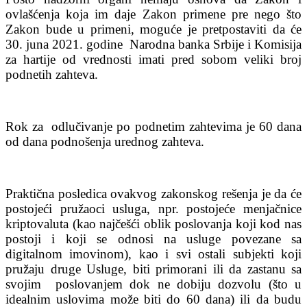
ovlašćenja koja im daje Zakon primene pre nego što
Zakon bude u primeni, moguće je pretpostaviti da će
30. juna 2021. godine Narodna banka Srbije i Komisija
za hartije od vrednosti imati pred sobom veliki broj
podnetih zahteva.
Rok za odlučivanje po podnetim zahtevima je 60 dana
od dana podnošenja urednog zahteva.
Praktična posledica ovakvog zakonskog rešenja je da će
postojeći pružaoci usluga, npr. postojeće menjačnice
kriptovaluta (kao najčešći oblik poslovanja koji kod nas
postoji i koji se odnosi na usluge povezane sa
digitalnom imovinom), kao i svi ostali subjekti koji
pružaju druge Usluge, biti primorani ili da zastanu sa
svojim poslovanjem dok ne dobiju dozvolu (što u
idealnim uslovima može biti do 60 dana) ili da budu