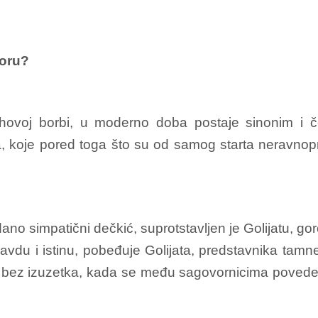
poru?
 njihovoj borbi, u moderno doba postaje sinonim i 
a, koje pored toga što su od samog starta neravnop
vdano simpatični dečkić, suprotstavljen je Golijatu, 
avdu i istinu, pobeđuje Golijata, predstavnika tamne
vo bez izuzetka, kada se među sagovornicima povede 