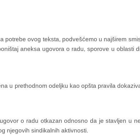
a potrebe ovog teksta, podvešćemo u najširem smisl
poništaj aneksa ugovora o radu, sporove u oblasti d
dena u prethodnom odeljku kao opšta pravila dokaziva
ugovor o radu otkazan odnosno da je stavljen u nepo
 njegovih sindikalnih aktivnosti.