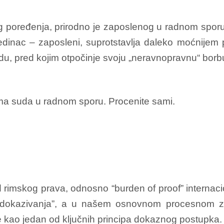
tog poređenja, prirodno je zaposlenog u radnom spor
jedinac – zaposleni, suprotstavlja daleko moćnijem
u, pred kojim otpočinje svoju „neravnopravnu“ bor
ima suda u radnom sporu. Procenite sami.
d rimskog prava, odnosno “burden of proof” internac
ret dokazivanja”, a u našem osnovnom procesnom 
 kao jedan od ključnih principa dokaznog postupka.