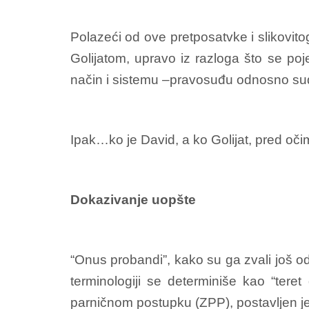
Polazeći od ove pretposatvke i slikovi
Golijatom, upravo iz razloga što se po
način i sistemu –pravosuđu odnosno sud
Ipak…ko je David, a ko Golijat, pred oč
Dokazivanje uopšte
“Onus probandi”, kako su ga zvali još o
terminologiji se determiniše kao “te
parničnom postupku (ZPP), postavljen je