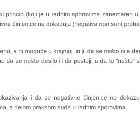
i princip (koji je u radnim sporovima zanemaren u ve
ivne činjenice ne dokazuju (negativa non sunt proba
, a ni moguće u krajnjoj liniji, da se nešto nije des
 da se nešto desilo ili da postoji, a da to “nešto”
 dokazivanja i da se negativne činjenice ne dokazu
ma, a delom praksom suda u radnim sporovima.