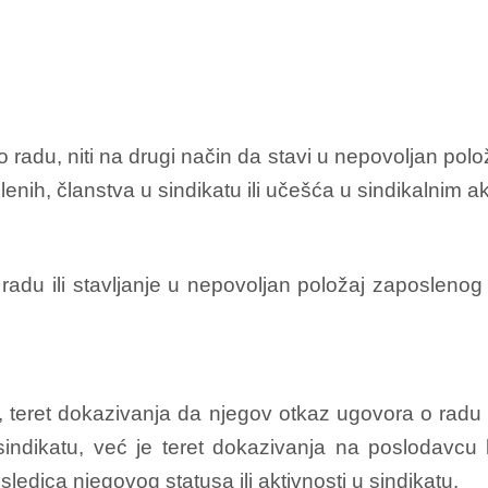
adu, niti na drugi način da stavi u nepovoljan polo
enih, članstva u sindikatu ili učešća u sindikalnim a
adu ili stavljanje u nepovoljan položaj zaposleno
teret dokazivanja da njegov otkaz ugovora o radu il
 u sindikatu, već je teret dokazivanja na poslodav
edica njegovog statusa ili aktivnosti u sindikatu.