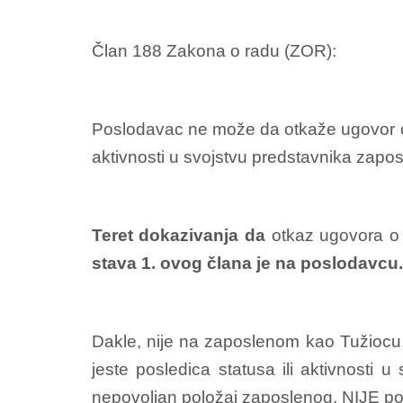
Član 188 Zakona o radu (ZOR):
Poslodavac ne može da otkaže ugovor o r
aktivnosti u svojstvu predstavnika zaposl
Teret dokazivanja da
otkaz ugovora o r
stava 1. ovog člana je na poslodavcu.
Dakle, nije na zaposlenom kao Tužiocu, 
jeste posledica statusa ili aktivnosti
nepovoljan položaj zaposlenog, NIJE posl