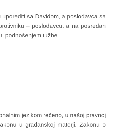
u uporediti sa Davidom, a poslodavca sa
 protivniku – poslodavcu, a na posredan
bu, podnošenjem tužbe.
ionalnim jezikom rečeno, u našoj pravnoj
zakonu u građanskoj materji, Zakonu o