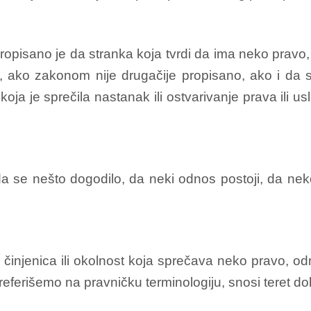
pisano je da stranka koja tvrdi da ima neko pravo, 
va, ako zakonom nije drugačije propisano, ako i da
koja je sprečila nastanak ili ostvarivanje prava ili us
da se nešto dogodilo, da neki odnos postoji, da ne
i činjenica ili okolnost koja sprečava neko pravo, od
eferišemo na pravničku terminologiju, snosi teret dok