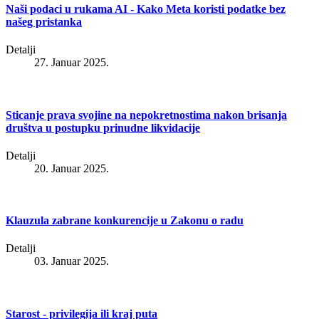
Naši podaci u rukama AI - Kako Meta koristi podatke bez
našeg pristanka
Detalji
27. Januar 2025.
Sticanje prava svojine na nepokretnostima nakon brisanja
društva u postupku prinudne likvidacije
Detalji
20. Januar 2025.
Klauzula zabrane konkurencije u Zakonu o radu
Detalji
03. Januar 2025.
Starost - privilegija ili kraj puta