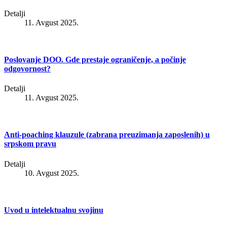
Detalji
11. Avgust 2025.
Poslovanje DOO. Gde prestaje ograničenje, a počinje
odgovornost?
Detalji
11. Avgust 2025.
Anti-poaching klauzule (zabrana preuzimanja zaposlenih) u
srpskom pravu
Detalji
10. Avgust 2025.
Uvod u intelektualnu svojinu