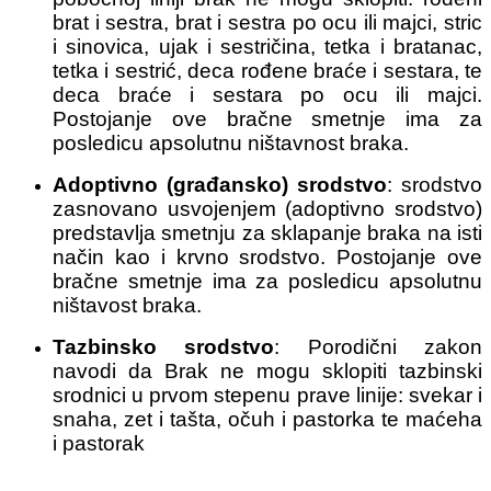
brat i sestra, brat i sestra po ocu ili majci, stric
i sinovica, ujak i sestričina, tetka i bratanac,
tetka i sestrić, deca rođene braće i sestara, te
deca braće i sestara po ocu ili majci.
Postojanje ove bračne smetnje ima za
posledicu apsolutnu ništavnost braka.
Adoptivno (građansko) srodstvo
: srodstvo
zasnovano usvojenjem (adoptivno srodstvo)
predstavlja smetnju za sklapanje braka na isti
način kao i krvno srodstvo. Postojanje ove
bračne smetnje ima za posledicu apsolutnu
ništavost braka.
Tazbinsko srodstvo
: Porodični zakon
navodi da Brak ne mogu sklopiti tazbinski
srodnici u prvom stepenu prave linije: svekar i
snaha, zet i tašta, očuh i pastorka te maćeha
i pastorak