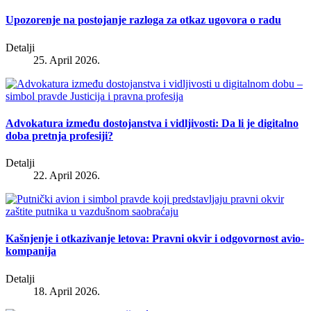
Upozorenje na postojanje razloga za otkaz ugovora o radu
Detalji
25. April 2026.
Advokatura između dostojanstva i vidljivosti: Da li je digitalno
doba pretnja profesiji?
Detalji
22. April 2026.
Kašnjenje i otkazivanje letova: Pravni okvir i odgovornost avio-
kompanija
Detalji
18. April 2026.