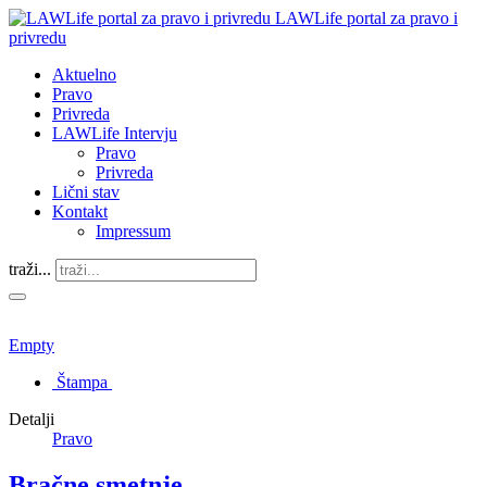
LAWLife portal za pravo i
privredu
Aktuelno
Pravo
Privreda
LAWLife Intervju
Pravo
Privreda
Lični stav
Kontakt
Impressum
traži...
Empty
Štampa
Detalji
Pravo
​Bračne smetnje