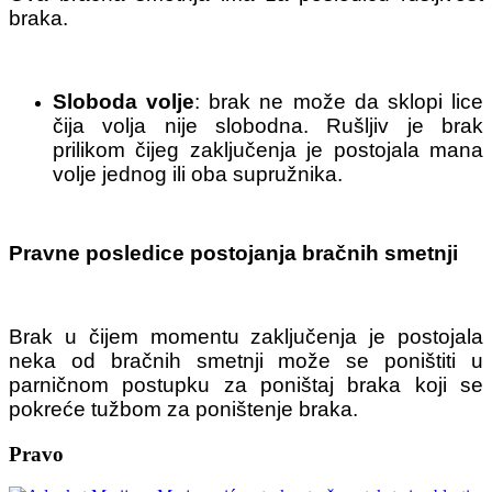
braka.
Sloboda volje
: brak ne može da sklopi lice
čija volja nije slobodna. Rušljiv je brak
prilikom čijeg zaključenja je postojala mana
volje jednog ili oba supružnika.
Pravne posledice postojanja bračnih smetnji
Brak u čijem momentu zaključenja je postojala
neka od bračnih smetnji može se poništiti u
parničnom postupku za poništaj braka koji se
pokreće tužbom za poništenje braka.
Pravo