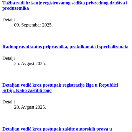
Tužba radi brisanje registrovanog sedišta privrednog društva i
preduzetnika
Detalji
09. Septembar 2025.
Radnopravni status pripravnika, praktikanata i specijalizanata
Detalji
25. Avgust 2025.
Detaljan vodič kroz postupak registracije žiga u Republici
Srbiji. Kako zaštititi logo
Detalji
20. Avgust 2025.
Detaljan vodič kroz postupak zaštite autorskih prava u