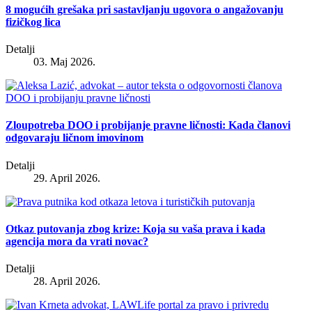
8 mogućih grešaka pri sastavljanju ugovora o angažovanju
fizičkog lica
Detalji
03. Maj 2026.
Zloupotreba DOO i probijanje pravne ličnosti: Kada članovi
odgovaraju ličnom imovinom
Detalji
29. April 2026.
Otkaz putovanja zbog krize: Koja su vaša prava i kada
agencija mora da vrati novac?
Detalji
28. April 2026.