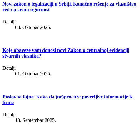
Novi zakon o legalizaciji u Srbiji. Konačno rešenje za vlasništvo,
red i pravnu sigurnost
Detalji
08. Oktobar 2025.
Koje obaveze vam donosi novi Zakon o centralnoj evidenciji
stvarnih vlasnika?
Detalji
01. Oktobar 2025.
Poslovna tajna. Kako da (ne)procure poverljive informacije iz
firme
Detalji
18. Septembar 2025.