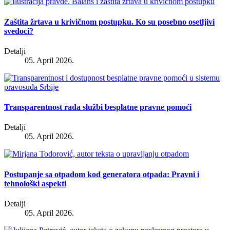
Zaštita žrtava u krivičnom postupku. Ko su posebno osetljivi
svedoci?
Detalji
05. April 2026.
Transparentnost rada službi besplatne pravne pomoći
Detalji
05. April 2026.
Postupanje sa otpadom kod generatora otpada: Pravni i
tehnološki aspekti
Detalji
05. April 2026.