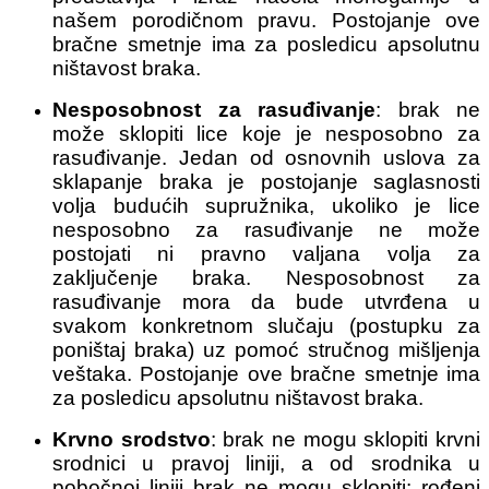
našem porodičnom pravu. Postojanje ove
bračne smetnje ima za posledicu apsolutnu
ništavost braka.
Nesposobnost za rasuđivanje
: brak ne
može sklopiti lice koje je nesposobno za
rasuđivanje. Jedan od osnovnih uslova za
sklapanje braka je postojanje saglasnosti
volja budućih supružnika, ukoliko je lice
nesposobno za rasuđivanje ne može
postojati ni pravno valjana volja za
zaključenje braka. Nesposobnost za
rasuđivanje mora da bude utvrđena u
svakom konkretnom slučaju (postupku za
poništaj braka) uz pomoć stručnog mišljenja
veštaka. Postojanje ove bračne smetnje ima
za posledicu apsolutnu ništavost braka.
Krvno srodstvo
: brak ne mogu sklopiti krvni
srodnici u pravoj liniji, a od srodnika u
pobočnoj liniji brak ne mogu sklopiti: rođeni