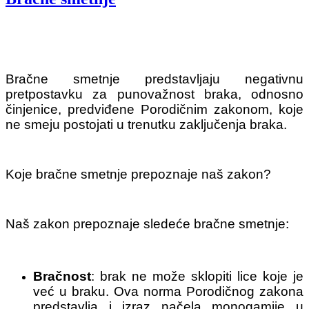
Bračne smetnje predstavljaju negativnu
pretpostavku za punovažnost braka, odnosno
činjenice, predviđene Porodičnim zakonom​, koje
ne smeju postojati u trenutku zaključenja braka.
Koje bračne smetnje prepoznaje naš zakon?
Naš zakon prepoznaje sledeće bračne smetnje:
Bračnost
: brak ne može sklopiti lice koje je
već u braku. Ova norma Porodičnog zakona
predstavlja i izraz načela monogamije u