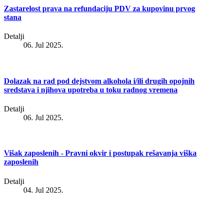
Zastarelost prava na refundaciju PDV za kupovinu prvog
stana
Detalji
06. Jul 2025.
Dolazak na rad pod dejstvom alkohola i/ili drugih opojnih
sredstava i njihova upotreba u toku radnog vremena
Detalji
06. Jul 2025.
Višak zaposlenih - Pravni okvir i postupak rešavanja viška
zaposlenih
Detalji
04. Jul 2025.