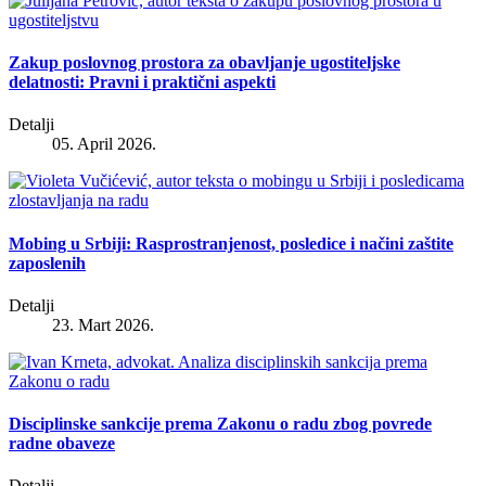
Zakup poslovnog prostora za obavljanje ugostiteljske
delatnosti: Pravni i praktični aspekti
Detalji
05. April 2026.
Mobing u Srbiji: Rasprostranjenost, posledice i načini zaštite
zaposlenih
Detalji
23. Mart 2026.
Disciplinske sankcije prema Zakonu o radu zbog povrede
radne obaveze
Detalji