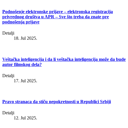
Podnošenje elektronske prijave – elektronska registracija
privrednog društva u APR – Sve što treba da znate pre
podnošenja prijave
Detalji
18. Jul 2025.
Veštačka inteligencija i da li veštačka inteligencija može da bude
autor filmskog dela?
Detalji
17. Jul 2025.
Pravo stranaca da stiču nepokretnosti u Republici Srbiji
Detalji
12. Jul 2025.