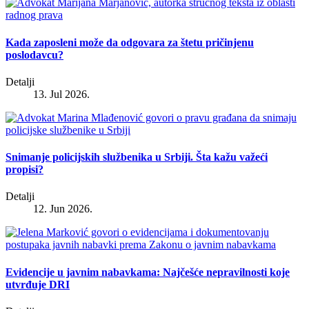
Kada zaposleni može da odgovara za štetu pričinjenu
poslodavcu?
Detalji
13. Jul 2026.
Snimanje policijskih službenika u Srbiji. Šta kažu važeći
propisi?
Detalji
12. Jun 2026.
Evidencije u javnim nabavkama: Najčešće nepravilnosti koje
utvrđuje DRI