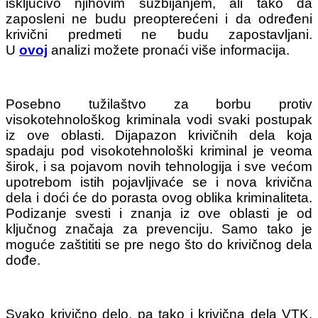
isključivo njihovim suzbijanjem, ali tako da
zaposleni ne budu preopterećeni i da određeni
krivični predmeti ne budu zapostavljani.
U
ovoj
analizi možete pronaći više informacija.
Posebno tužilaštvo za borbu protiv
visokotehnološkog kriminala vodi svaki postupak
iz ove oblasti. Dijapazon krivičnih dela koja
spadaju pod visokotehnološki kriminal je veoma
širok, i sa pojavom novih tehnologija i sve većom
upotrebom istih pojavljivaće se i nova krivična
dela i doći će do porasta ovog oblika kriminaliteta.
Podizanje svesti i znanja iz ove oblasti je od
ključnog značaja za prevenciju. Samo tako je
moguće zaštititi se pre nego što do krivičnog dela
dođe.
Svako krivično delo, pa tako i krivična dela VTK,