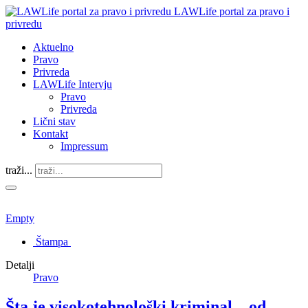
LAWLife portal za pravo i
privredu
Aktuelno
Pravo
Privreda
LAWLife Intervju
Pravo
Privreda
Lični stav
Kontakt
Impressum
traži...
Empty
Štampa
Detalji
Pravo
Šta je visokotehnološki kriminal – od