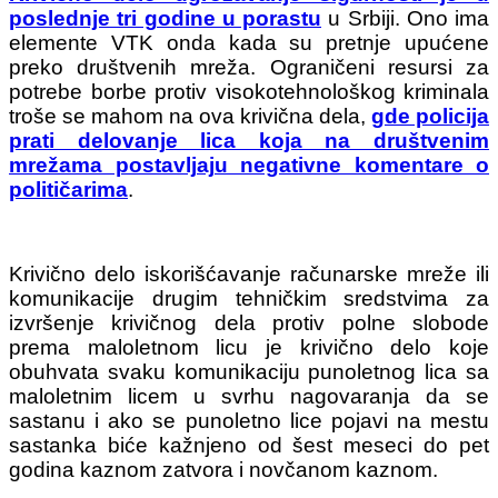
poslednje tri godine u porastu
u Srbiji. Ono ima
elemente VTK onda kada su pretnje upućene
preko društvenih mreža. Ograničeni resursi za
potrebe borbe protiv visokotehnološkog kriminala
troše se mahom na ova krivična dela,
gde policija
prati delovanje lica koja na društvenim
mrežama postavljaju negativne komentare o
političarima
.
Krivično delo iskorišćavanje računarske mreže ili
komunikacije drugim tehničkim sredstvima za
izvršenje krivičnog dela protiv polne slobode
prema maloletnom licu je krivično delo koje
obuhvata svaku komunikaciju punoletnog lica sa
maloletnim licem u svrhu nagovaranja da se
sastanu i ako se punoletno lice pojavi na mestu
sastanka biće kažnjeno od šest meseci do pet
godina kaznom zatvora i novčanom kaznom.