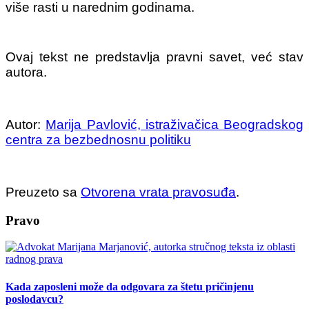
više rasti u narednim godinama.
Ovaj tekst ne predstavlja pravni savet, već stav
autora.
Autor:
Marija Pavlović, istraživačica Beogradskog
centra za bezbednosnu politiku
Preuzeto sa
Otvorena vrata pravosuđa
.
Pravo
Kada zaposleni može da odgovara za štetu pričinjenu
poslodavcu?