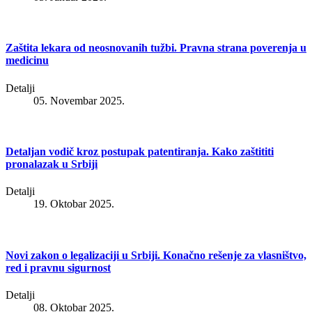
Zaštita lekara od neosnovanih tužbi. Pravna strana poverenja u
medicinu
Detalji
05. Novembar 2025.
Detaljan vodič kroz postupak patentiranja. Kako zaštititi
pronalazak u Srbiji
Detalji
19. Oktobar 2025.
Novi zakon o legalizaciji u Srbiji. Konačno rešenje za vlasništvo,
red i pravnu sigurnost
Detalji
08. Oktobar 2025.