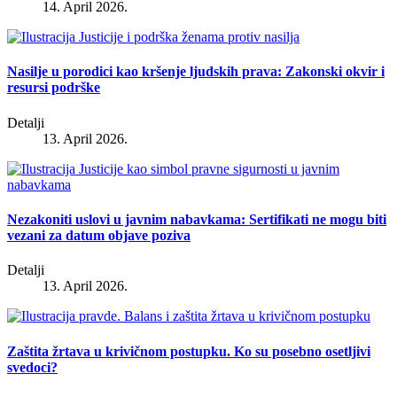
14. April 2026.
Nasilje u porodici kao kršenje ljudskih prava: Zakonski okvir i
resursi podrške
Detalji
13. April 2026.
Nezakoniti uslovi u javnim nabavkama: Sertifikati ne mogu biti
vezani za datum objave poziva
Detalji
13. April 2026.
Zaštita žrtava u krivičnom postupku. Ko su posebno osetljivi
svedoci?