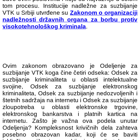
tom procesu. Institucije nadležne za suzbijanje
VTK u Srbiji utvrđene su
Zakonom o organizaciji
nadležnosti državnih organa za borbu protiv
visokotehnološkog kriminala
.
Ovim zakonom obrazovano je Odeljenje za
suzbijanje VTK koga čine četiri odseka: Odsek za
suzbijanje kriminaliteta u oblasti intelektualne
svojine, Odsek za suzbijanje elektronskog
kriminaliteta, Odsek za suzbijanje nedozvoljenih i
štetnih sadržaja na internetu i Odsek za suzbijanje
zloupotreba u oblasti elektronske trgovine,
elektronskog bankarstva i platnih kartica na
internetu. Zašto je važna ova podela unutar
Odeljenja? Kompleksnost krivičnih dela zahteva
posebno obrazovan kadar, koji će se baviti