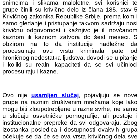
snimcima i slikama maloletne, svi korisnici te
grupe činili su krivično delo iz člana 185, stav 5
Krivičnog zakonika Republike Srbije, prema kom i
samo gledanje i pristupanje takvom sadržaju nosi
krivičnu odgovornost i kažnjivo je ili novčanom
kaznom ili kaznom zatvora do šest meseci. S
obzirom na to da institucije nadležne da
procesuiraju ovu vrstu kriminala pate od
hroničnog nedostatka ljudstva, dovodi se u pitanje
i koliki su realni kapaciteti da se svi učinioci
procesuiraju i kazne.
Ovo nije
usamljen slučaj
, pojavljuju se nove
grupe na raznim društvenim mrežama koje lako
mogu biti zloupotrebljene u razne svrhe, ne samo
u slučaju osvetničke pornografije, ali postoje i
institucionalne prepreke da svi odgovaraju. Zbog
izostanka posledica i dostupnosti ovakvih grupa
očekuje se da će se ova vrsta krivičnog dela sve