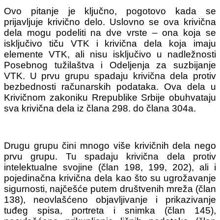
Ovo pitanje je ključno, pogotovo kada se
prijavljuje krivično delo. Uslovno se ova krivična
dela mogu podeliti na dve vrste – ona koja se
isključivo tiču VTK i krivična dela koja imaju
elemente VTK, ali nisu isključivo u nadležnosti
Posebnog tužilaštva i Odeljenja za suzbijanje
VTK. U prvu grupu spadaju krivična dela protiv
bezbednosti računarskih podataka. Ova dela u
Krivičnom zakoniku Rrepublike Srbije obuhvataju
sva krivična dela iz člana 298. do člana 304a.
Drugu grupu čini mnogo više krivičnih dela nego
prvu grupu. Tu spadaju krivična dela protiv
intelektualne svojine (član 198, 199, 202), ali i
pojedinačna krivična dela kao što su ugrožavanje
sigurnosti, najčešće putem društvenih mreža (član
138), neovlašćeno objavljivanje i prikazivanje
tuđeg spisa, portreta i snimka (član 145),