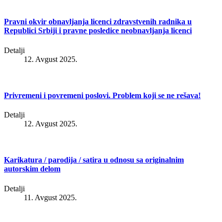
Pravni okvir obnavljanja licenci zdravstvenih radnika u
Republici Srbiji i pravne posledice neobnavljanja licenci
Detalji
12. Avgust 2025.
Privremeni i povremeni poslovi. Problem koji se ne rešava!
Detalji
12. Avgust 2025.
Karikatura / parodija / satira u odnosu sa originalnim
autorskim delom
Detalji
11. Avgust 2025.