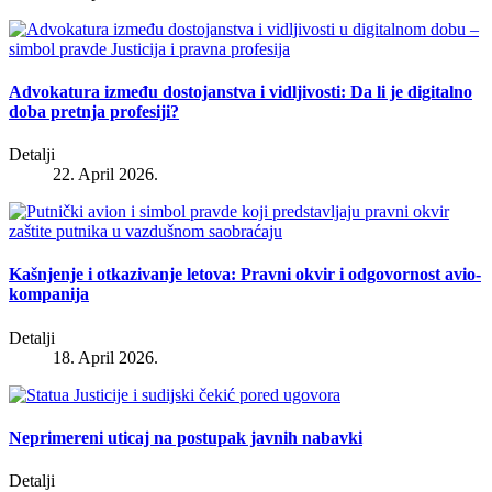
Advokatura između dostojanstva i vidljivosti: Da li je digitalno
doba pretnja profesiji?
Detalji
22. April 2026.
Kašnjenje i otkazivanje letova: Pravni okvir i odgovornost avio-
kompanija
Detalji
18. April 2026.
Neprimereni uticaj na postupak javnih nabavki
Detalji