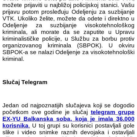
možete prijaviti u najbližoj policijskoj stanici. Vašu
prijavu potom prosleđuju Odeljenju za suzbijanje
VTK. Ukoliko želite, možete da odete i direktno u
Odeljenje za suzbijanje visokotehnološkog
kriminala, ali morate da se zaputite u Upravu
kriminalističke policije, u Službu za borbu protiv
organizovanog kriminala (SBPOK). U okviru
SBPOK-a se nalazi Odeljenje za visokotehnološki
kriminal.
Slučaj Telegram
Jedan od najpoznatijih slučajeva koji se dogodio
početkom ove godine je slučaj
telegram grupe
EX-YU Balkanska soba, koja je imala 36.000
korisnika
.
U toj grupi su korisnici postavljali gole
slike i video snimke raznih devojaka i ostavljali