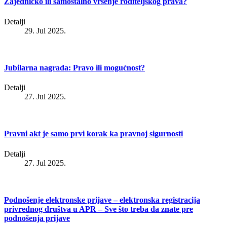
Zajedničko ili samostalno vršenje roditeljskog prava?
Detalji
29. Jul 2025.
Jubilarna nagrada: Pravo ili mogućnost?
Detalji
27. Jul 2025.
Pravni akt je samo prvi korak ka pravnoj sigurnosti
Detalji
27. Jul 2025.
Podnošenje elektronske prijave – elektronska registracija
privrednog društva u APR – Sve što treba da znate pre
podnošenja prijave