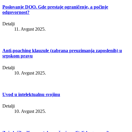
Poslovanje DOO. Gde prestaje ograničenje, a počinje
odgovornost?
Detalji
11. Avgust 2025.
Anti-poaching klauzule (zabrana preuzimanja zaposlenih) u
srpskom pravu
Detalji
10. Avgust 2025.
Uvod u intelektualnu svojinu
Detalji
10. Avgust 2025.