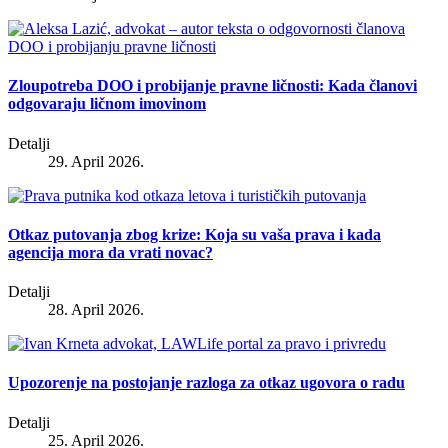
Zloupotreba DOO i probijanje pravne ličnosti: Kada članovi
odgovaraju ličnom imovinom
Detalji
29. April 2026.
Otkaz putovanja zbog krize: Koja su vaša prava i kada
agencija mora da vrati novac?
Detalji
28. April 2026.
Upozorenje na postojanje razloga za otkaz ugovora o radu
Detalji
25. April 2026.