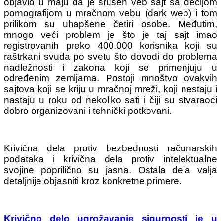
objavio u maju da je srušen veb sajt sa dečijom
pornografijom u mračnom vebu (dark web) i tom
prilikom su uhapšene četiri osobe. Međutim,
mnogo veći problem je što je taj sajt imao
registrovanih preko 400.000 korisnika koji su
raštrkani svuda po svetu što dovodi do problema
nadležnosti i zakona koji se primenjuju u
određenim zemljama. Postoji mnoštvo ovakvih
sajtova koji se kriju u mračnoj mreži, koji nestaju i
nastaju u roku od nekoliko sati i čiji su stvaraoci
dobro organizovani i tehnički potkovani.
Krivična dela protiv bezbednosti računarskih
podataka i krivična dela protiv intelektualne
svojine poprilično su jasna. Ostala dela valja
detaljnije objasniti kroz konkretne primere.
Krivično delo ugrožavanje sigurnosti je u