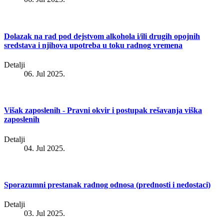
Dolazak na rad pod dejstvom alkohola i/ili drugih opojnih
sredstava i njihova upotreba u toku radnog vremena
Detalji
06. Jul 2025.
Višak zaposlenih - Pravni okvir i postupak rešavanja viška
zaposlenih
Detalji
04. Jul 2025.
Sporazumni prestanak radnog odnosa (prednosti i nedostaci)
Detalji
03. Jul 2025.