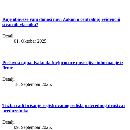
Koje obaveze vam donosi novi Zakon o centralnoj evidenciji
stvarnih vlasnika?
Detalji
01. Oktobar 2025.
Poslovna tajna. Kako da (ne)procure poverljive informacije iz
firme
Detalji
18. Septembar 2025.
Tužba radi brisanje registrovanog sedišta privrednog društva i
preduzetnika
Detalji
09. Septembar 2025.