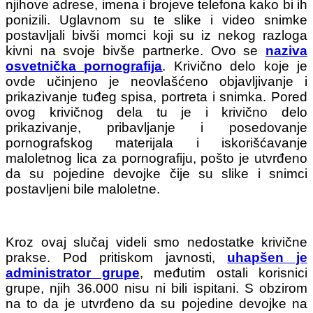
njihove adrese, imena i brojeve telefona kako bi ih
ponizili. Uglavnom su te slike i video snimke
postavljali bivši momci koji su iz nekog razloga
kivni na svoje bivše partnerke. Ovo se
naziva
osvetnička pornografija
. Krivično delo koje je
ovde učinjeno je neovlašćeno objavljivanje i
prikazivanje tuđeg spisa, portreta i snimka. Pored
ovog krivičnog dela tu je i krivično delo
prikazivanje, pribavljanje i posedovanje
pornografskog materijala i iskorišćavanje
maloletnog lica za pornografiju, pošto je utvrđeno
da su pojedine devojke čije su slike i snimci
postavljeni bile maloletne.
Kroz ovaj slučaj videli smo nedostatke krivične
prakse. Pod pritiskom javnosti,
uhapšen je
administrator grupe
, međutim ostali korisnici
grupe, njih 36.000 nisu ni bili ispitani. S obzirom
na to da je utvrđeno da su pojedine devojke na