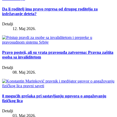
Da li roditelj ima pravo regresa od drugog roditelja za
izdržavanje deteta?
Detalji
12. Maj 2026.
Pravo postoji, ali su vrata pravosuđa zatvorena: Pravna zaštita
osoba sa invaliditetom
Detalji
08. Maj 2026.
8 mogućih grešaka pri sastavljanju ugovora o angažovanju
fizičkog lica
Detalji
03. Maj 2026.