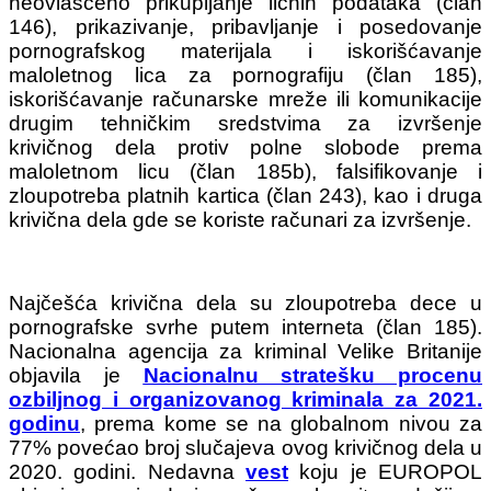
neovlašćeno prikupljanje ličnih podataka (član
146), prikazivanje, pribavljanje i posedovanje
pornografskog materijala i iskorišćavanje
maloletnog lica za pornografiju (član 185),
iskorišćavanje računarske mreže ili komunikacije
drugim tehničkim sredstvima za izvršenje
krivičnog dela protiv polne slobode prema
maloletnom licu (član 185b), falsifikovanje i
zloupotreba platnih kartica (član 243), kao i druga
krivična dela gde se koriste računari za izvršenje.
Najčešća krivična dela su zloupotreba dece u
pornografske svrhe putem interneta (član 185).
Nacionalna agencija za kriminal Velike Britanije
objavila je
Nacionalnu stratešku procenu
ozbiljnog i organizovanog kriminala za 2021.
godinu
, prema kome se na globalnom nivou za
77% povećao broj slučajeva ovog krivičnog dela u
2020. godini. Nedavna
vest
koju je EUROPOL