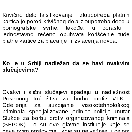
Krivično delo falsifikovanje i zloupotreba platnih
kartica je pored krivičnog dela zloupotreba dece u
pornografske svrhe, takođe, u porastu i
jednostavno rečeno obuhvata korišćenje tuđe
platne kartice za plaćanje ili izvlačenja novca.
Ko je u Srbiji nadležan da se bavi ovakvim
slučajevima?
Ovakvi i slični slučajevi spadaju u nadležnost
Posebnog tužilaštva za borbu protiv VTK i
Odeljenja za suzbijanje visokotehnološkog
kriminala, specijalizovane jedinice policije unutar
Službe za borbu protiv organizovanog kriminala
(SBPOK). To su dve glavne institucije koje se
bave ovim poslovima i koje su najvažnije u celom