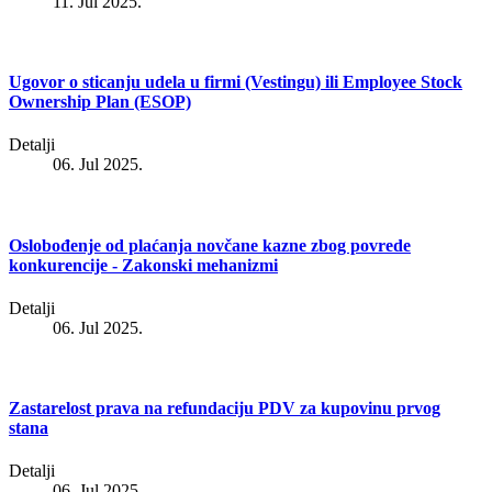
11. Jul 2025.
Ugovor o sticanju udela u firmi (Vestingu) ili Employee Stock
Ownership Plan (ESOP)
Detalji
06. Jul 2025.
Oslobođenje od plaćanja novčane kazne zbog povrede
konkurencije - Zakonski mehanizmi
Detalji
06. Jul 2025.
Zastarelost prava na refundaciju PDV za kupovinu prvog
stana
Detalji
06. Jul 2025.