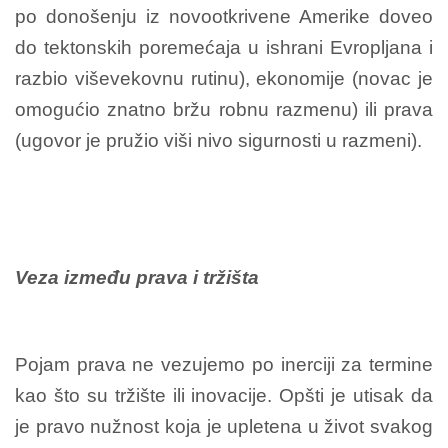
po donošenju iz novootkrivene Amerike doveo
do tektonskih poremećaja u ishrani Evropljana i
razbio viševekovnu rutinu), ekonomije (novac je
omogućio znatno bržu robnu razmenu) ili prava
(ugovor je pružio viši nivo sigurnosti u razmeni).
Veza između prava i tržišta
Pojam prava ne vezujemo po inerciji za termine
kao što su tržište ili inovacije. Opšti je utisak da
je pravo nužnost koja je upletena u život svakog