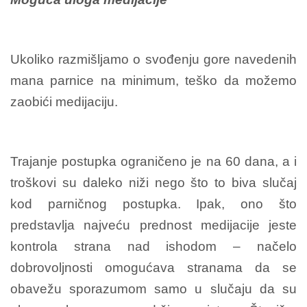
Ukoliko razmišljamo o svođenju gore navedenih
mana parnice na minimum, teško da možemo
zaobići medijaciju.
Trajanje postupka ograničeno je na 60 dana, a i
troškovi su daleko niži nego što to biva slučaj
kod parničnog postupka. Ipak, ono što
predstavlja najveću prednost medijacije jeste
kontrola strana nad ishodom – načelo
dobrovoljnosti omogućava stranama da se
obavežu sporazumom samo u slučaju da su