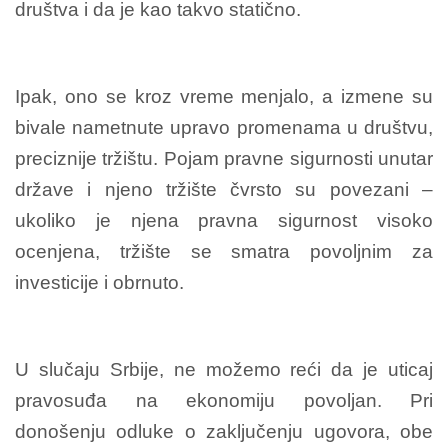
društva i da je kao takvo statično.
Ipak, ono se kroz vreme menjalo, a izmene su
bivale nametnute upravo promenama u društvu,
preciznije tržištu. Pojam pravne sigurnosti unutar
države i njeno tržište čvrsto su povezani –
ukoliko je njena pravna sigurnost visoko
ocenjena, tržište se smatra povoljnim za
investicije i obrnuto.
U slučaju Srbije, ne možemo reći da je uticaj
pravosuđa na ekonomiju povoljan. Pri
donošenju odluke o zaključenju ugovora, obe