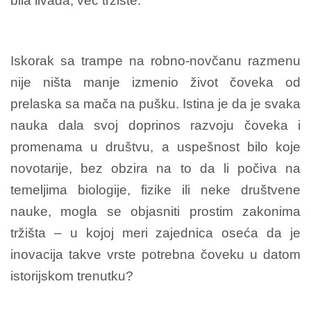
bila livada, već tržište.
Iskorak sa trampe na robno-novčanu razmenu
nije ništa manje izmenio život čoveka od
prelaska sa mača na pušku. Istina je da je svaka
nauka dala svoj doprinos razvoju čoveka i
promenama u društvu, a uspešnost bilo koje
novotarije, bez obzira na to da li počiva na
temeljima biologije, fizike ili neke društvene
nauke, mogla se objasniti prostim zakonima
tržišta – u kojoj meri zajednica oseća da je
inovacija takve vrste potrebna čoveku u datom
istorijskom trenutku?