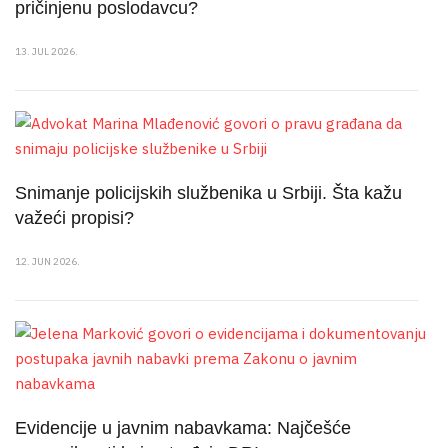
pričinjenu poslodavcu?
13. JUL 2026.
Snimanje policijskih službenika u Srbiji. Šta kažu
važeći propisi?
12. JUN 2026.
Evidencije u javnim nabavkama: Najčešće