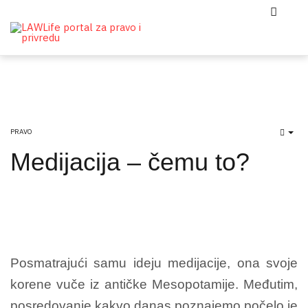
PRAVO
EMP
Medijacija – čemu to?
Posmatrajući samu ideju medijacije, ona svoje
korene vuče iz antičke Mesopotamije. Međutim,
posredovanje kakvo danas poznajemo počelo je