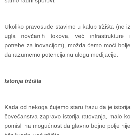
samo radni sporovi.
Ukoliko pravosuđe stavimo u kalup tržišta (ne iz
ugla novčanih tokova, već infrastrukture i
potrebe za inovacijom), možda ćemo moći bolje
da razumemo potencijalnu ulogu medijacije.
Istorija tržišta
Kada od nekoga čujemo staru frazu da je istorija
čovečanstva zapravo istorija ratovanja, malo ko
pomisli na mogućnost da glavno bojno polje nije