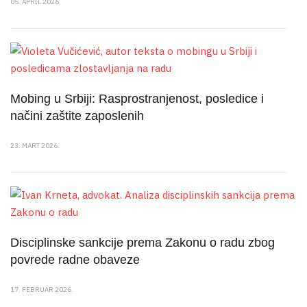
05. APRIL 2026.
Mobing u Srbiji: Rasprostranjenost, posledice i
načini zaštite zaposlenih
23. MART 2026.
Disciplinske sankcije prema Zakonu o radu zbog
povrede radne obaveze
17. FEBRUAR 2026.