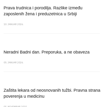
Prava trudnica i porodilja. Razlike između
zaposlenih žena i preduzetnica u Srbiji
10. JANUAR 2026.
Neradni Badni dan. Preporuka, a ne obaveza
05. JANUAR 2026.
Zaštita lekara od neosnovanih tužbi. Pravna strana
poverenja u medicinu
05. NOVEMBAR 2025.