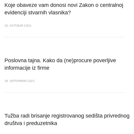
Koje obaveze vam donosi novi Zakon o centralnoj
evidenciji stvarnih vlasnika?
01. OKTOBAR 2025.
Poslovna tajna. Kako da (ne)procure poverljive
informacije iz firme
18. SEPTEMBAR 2025.
Tužba radi brisanje registrovanog sedišta privrednog
društva i preduzetnika