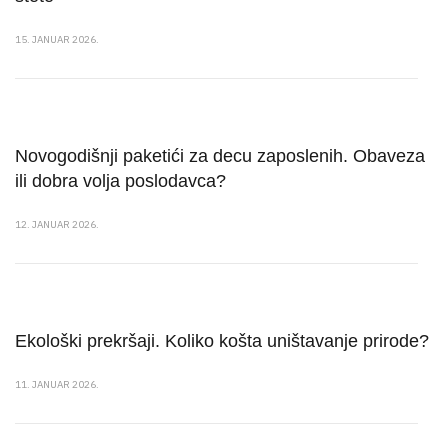
15. JANUAR 2026.
Novogodišnji paketići za decu zaposlenih. Obaveza
ili dobra volja poslodavca?
12. JANUAR 2026.
Ekološki prekršaji. Koliko košta uništavanje prirode?
11. JANUAR 2026.