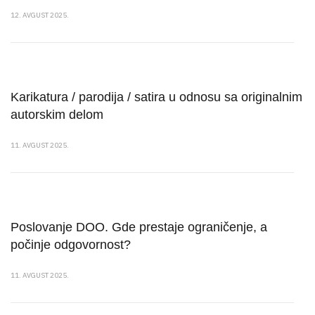
12. AVGUST 2025.
Karikatura / parodija / satira u odnosu sa originalnim
autorskim delom
11. AVGUST 2025.
Poslovanje DOO. Gde prestaje ograničenje, a
počinje odgovornost?
11. AVGUST 2025.