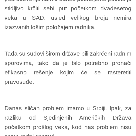
stidljivo krčiti sebi put početkom dvadesetog
veka u SAD, usled velikog broja nemira
izazvanih lošim položajem radnika.
Tada su sudovi širom države bili zakrčeni radnim
sporovima, tako da je bilo potrebno pronaći
efikasno rešenje kojim će se rasteretiti
pravosuđe.
Danas sličan problem imamo u Srbiji. Ipak, za
razliku od Sjedinjenih Američkih Država
početkom prošlog veka, kod nas problem nisu