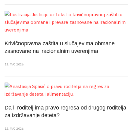
Krivičnopravna zaštita u slučajevima obmane
zasnovane na iracionalnim uverenjima
13. MAJ 2026.
Da li roditelj ima pravo regresa od drugog roditelja
za izdržavanje deteta?
12. MAJ 2026.