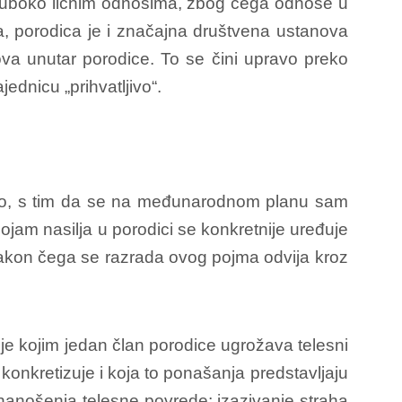
a duboko ličnim odnosima, zbog čega odnose u
, porodica je i značajna društvena ustanova
ova unutar porodice. To se čini upravo preko
dnicu „prihvatljivo“.
stvo, s tim da se na međunarodnom planu sam
pojam nasilja u porodici se konkretnije uređuje
nakon čega se razrada ovog pojma odvija kroz
je kojim jedan član porodice ugrožava telesni
konkretizuje i koja to ponašanja predstavljaju
 nanošenja telesne povrede; izazivanje straha