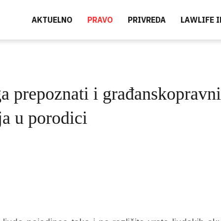
AKTUELNO
PRAVO
PRIVREDA
LAWLIFE 
ga prepoznati i građanskopravn
ja u porodici