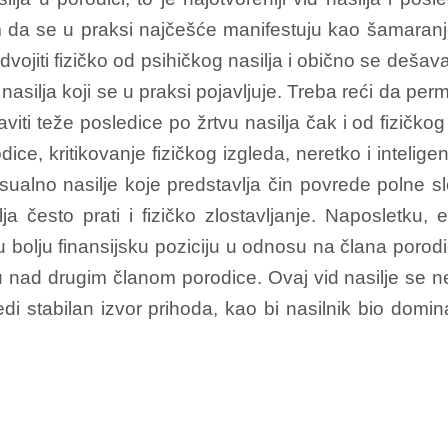
im da se u praksi najčešće manifestuju kao šamaran
vojiti fizičko od psihičkog nasilja i obično se dešava
id nasilja koji se u praksi pojavljuje. Treba reći da 
ti teže posledice po žrtvu nasilja čak i od fizičkog
, kritikovanje fizičkog izgleda, neretko i inteligen
eksualno nasilje koje predstavlja čin povrede polne s
ja često prati i fizičko zlostavljanje. Naposletku
u bolju finansijsku poziciju u odnosu na člana porodic
lu nad drugim članom porodice. Ovaj vid nasilje se 
 stabilan izvor prihoda, kao bi nasilnik bio dominan