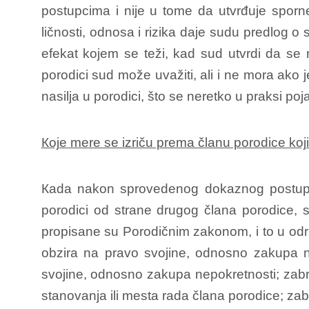
postupcima i nije u tome da utvrđuje sporne
ličnosti, odnosa i rizika daje sudu predlog o
efekat kojem se teži, kad sud utvrdi da se na
porodici sud može uvažiti, ali i ne mora ako j
nasilja u porodici, što se neretko u praksi po
Кoje mere se izriču prema članu porodice koji 
Кada nakon sprovedenog dokaznog postupka u
porodici od strane drugog člana porodice, s
propisane su Porodičnim zakonom, i to u odredb
obzira na pravo svojine, odnosno zakupa na
svojine, odnosno zakupa nepokretnosti; zabr
stanovanja ili mesta rada člana porodice; za