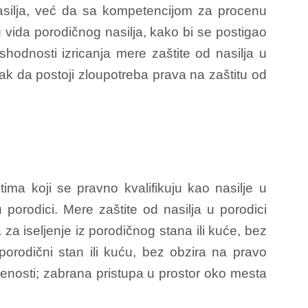
 nasilja, već da sa kompetencijom za procenu
 vida porodičnog nasilja, kako bi se postigao
ishodnosti izricanja mere zaštite od nasilja u
 pak da postoji zloupotreba prava na zaštitu od
ma koji se pravno kvalifikuju kao nasilje u
porodici. Mere zaštite od nasilja u porodici
 za iseljenje iz porodičnog stana ili kuće, bez
orodični stan ili kuću, bez obzira na pravo
enosti; zabrana pristupa u prostor oko mesta