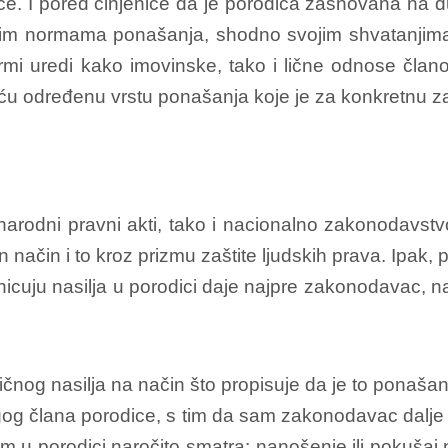
dece. I pored činjenice da je porodica zasnovana n
enim normama ponašanja, shodno svojim shvatanjima
rmi uredi kako imovinske, tako i lične odnose član
 određenu vrstu ponašanja koje je za konkretnu zaje
narodni pravni akti, tako i nacionalno zakonodav
način i to kroz prizmu zaštite ljudskih prava. Ipak, 
nicuju nasilja u porodici daje najpre zakonodavac, 
čnog nasilja na način što propisuje da je to ponašan
rugog člana porodice, s tim da sam zakonodavac dalje 
em u porodici naročito smatra: nanošenje ili pokušaj