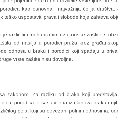
jude pojedince tako i na različite vrste ljudskih s
e porodica kao osnovna i najvažnija ćelija društv
ek teško uspostaviti prava i slobode koje zahteva obj
ano je različitim mehanizmima zakonske zaštite, s ob
tita od nasilja u porodici pruža kroz građanskopr
de odnosa u braku i porodici koji spadaju u priva
uge vrste zaštite nisu dovoljne.
 sa zakonom. Za razliku od braka koji predstavlj
 pola, porodica je sastavljena iz članova braka i nj
različitog pola, koji su povezani polnim odnosima, 