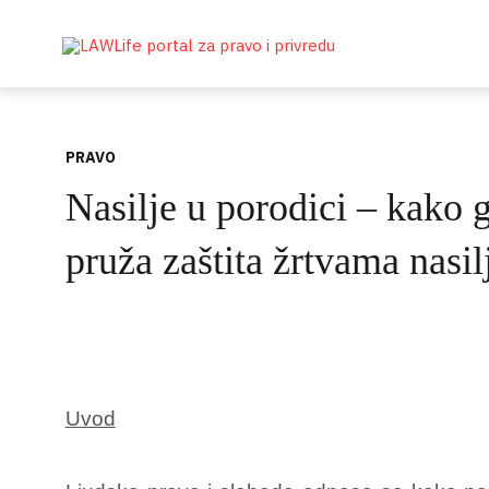
PRAVO
Nasilje u porodici – kako 
pruža zaštita žrtvama nasil
Uvod