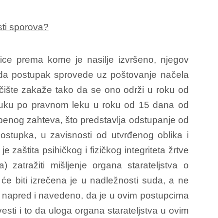
sti sporova?
ice prema kome je nasilje izvršeno, njegov
e da postupak sprovede uz poštovanje načela
čište zakaže tako da se ono održi u roku od
uku po pravnom leku u roku od 15 dana od
žbenog zahteva, što predstavlja odstupanje od
stupka, u zavisnosti od utvrđenog oblika i
e zaštita psihičkog i fizičkog integriteta žrtve
zatražiti mišljenje organa starateljstva o
 će biti izrečena je u nadležnosti suda, a ne
je napred i navedeno, da je u ovim postupcima
sti i to da uloga organa starateljstva u ovim