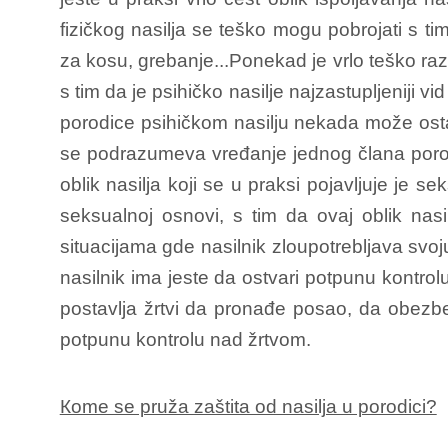
fizičkog nasilja se teško mogu pobrojati s t
za kosu, grebanje...Ponekad je vrlo teško razd
s tim da je psihičko nasilje najzastupljeniji v
porodice psihičkom nasilju nekada može ostavi
se podrazumeva vređanje jednog člana porodice
oblik nasilja koji se u praksi pojavljuje je s
seksualnoj osnovi, s tim da ovaj oblik nasil
situacijama gde nasilnik zloupotrebljava svoj
nasilnik ima jeste da ostvari potpunu kontro
postavlja žrtvi da pronađe posao, da obezbedi
potpunu kontrolu nad žrtvom.
Кome se pruža zaštita od nasilja u porodici?