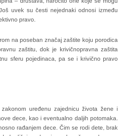
kupina – društava, naročito one koje se mogu
a. Još uvek su česti nejednaki odnosi između
ektivno pravo.
zirom na poseban značaj zaštite koju porodica
avnu zaštitu, dok je krivičnopravna zaštita
tnu sferu pojedinaca, pa se i krivično pravo
a zakonom uređenu zajednicu života žene i
ihove dece, kao i eventualno daljih potomaka.
odnosno rađanjem dece. Čim se rodi dete, brak