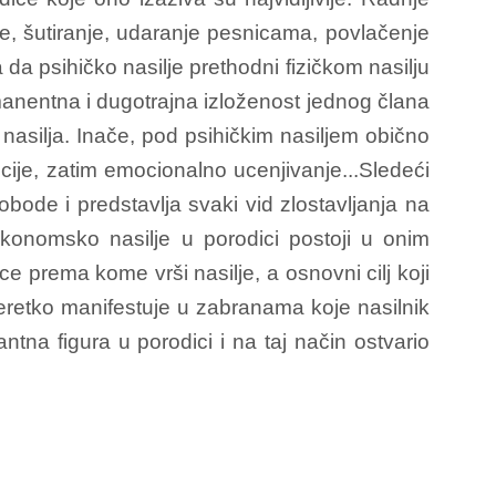
je, šutiranje, udaranje pesnicama, povlačenje
 da psihičko nasilje prethodni fizičkom nasilju
permanentna i dugotrajna izloženost jednog člana
 nasilja. Inače, pod psihičkim nasiljem obično
cije, zatim emocionalno ucenjivanje...Sledeći
lobode i predstavlja svaki vid zlostavljanja na
, ekonomsko nasilje u porodici postoji u onim
e prema kome vrši nasilje, a osnovni cilj koji
neretko manifestuje u zabranama koje nasilnik
tna figura u porodici i na taj način ostvario