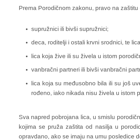
Prema Porodičnom zakonu, pravo na zaštitu od
supružnici ili bivši supružnici;
deca, roditelji i ostali krvni srodnici, te
lica koja žive ili su živela u istom poro
vanbračni partneri ili bivši vanbračni part
lica koja su međusobno bila ili su još u
rođeno, iako nikada nisu živela u istom
Sva napred pobrojana lica, u smislu porodičn
kojima se pruža zaštita od nasilja u porodi
opravdano, ako se imaju na umu posledice do k