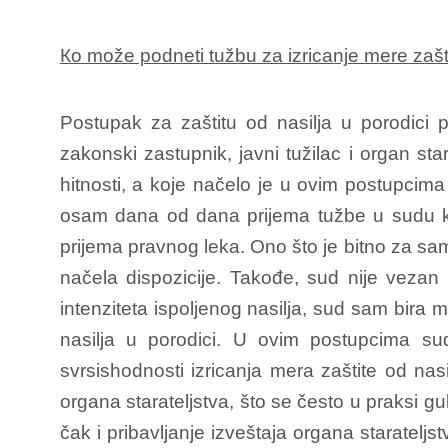
Кo može podneti tužbu za izricanje mere zašti
Postupak za zaštitu od nasilja u porodici
zakonski zastupnik, javni tužilac i organ 
hitnosti, a koje načelo je u ovim postupci
osam dana od dana prijema tužbe u sudu 
prijema pravnog leka. Ono što je bitno za sa
načela dispozicije. Takođe, sud nije veza
intenziteta ispoljenog nasilja, sud sam bira me
nasilja u porodici. U ovim postupcima sud
svrsishodnosti izricanja mera zaštite od nas
organa starateljstva, što se često u praksi 
čak i pribavljanje izveštaja organa staratelj