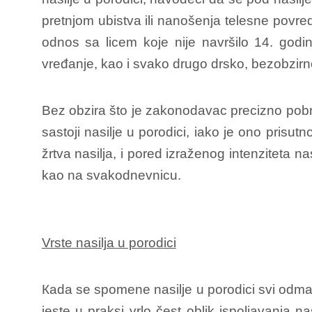
pretnjom ubistva ili nanošenja telesne povred
odnos sa licem koje nije navršilo 14. godin
vređanje, kao i svako drugo drsko, bezobzir
Bez obzira što je zakonodavac precizno pobroj
sastoji nasilje u porodici, iako je ono prisut
žrtva nasilja, i pored izraženog intenziteta n
kao na svakodnevnicu.
Vrste nasilja u porodici
Кada se spomene nasilje u porodici svi odma
jeste u praksi vrlo čest oblik ispoljavanja nas