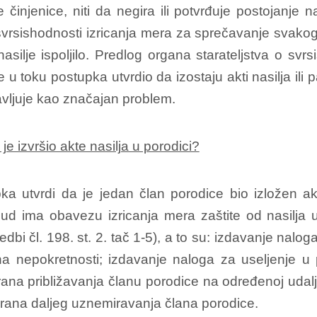
 činjenice, niti da negira ili potvrđuje postojanje
 svrsishodnosti izricanja mera za sprečavanje svakog
silje ispoljilo. Predlog organa starateljstva o svrs
e u toku postupka utvrdio da izostaju akti nasilja ili
javljuje kao značajan problem.
je izvršio akte nasilja u porodici?
tvrdi da je jedan član porodice bio izložen akti
ud ima obavezu izricanja mera zaštite od nasilja u 
i čl. 198. st. 2. tač 1-5), a to su: izdavanje naloga
 nepokretnosti; izdavanje naloga za useljenje u p
ana približavanja članu porodice na određenoj udalj
brana daljeg uznemiravanja člana porodice.