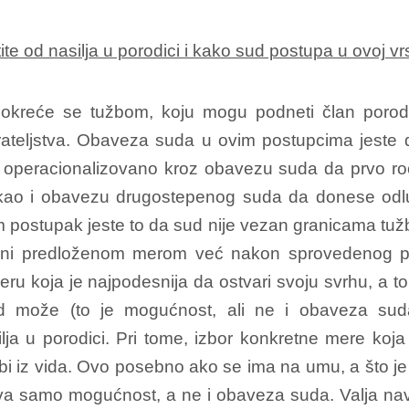
te od nasilja u porodici i kako sud postupa u ovoj vr
 pokreće se tužbom, koju mogu podneti član porod
starateljstva. Obaveza suda u ovim postupcima jest
ma operacionalizovano kroz obavezu suda da prvo ro
kao i obavezu drugostepenog suda da donese odl
m postupak jeste to da sud nije vezan granicama tu
n ni predloženom merom već nakon sprovedenog po
ru koja je najpodesnija da ostvari svoju svrhu, a to j
 može (to je mogućnost, ali ne i obaveza suda) 
ilja u porodici. Pri tome, izbor konkretne mere koja
gubi iz vida. Ovo posebno ako se ima na umu, a što 
stva samo mogućnost, a ne i obaveza suda. Valja nave