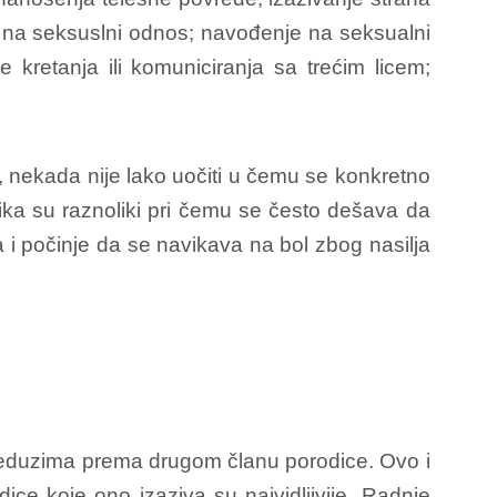
je na seksuslni odnos; navođenje na seksualni
 kretanja ili komuniciranja sa trećim licem;
, nekada nije lako uočiti u čemu se konkretno
ilnika su raznoliki pri čemu se često dešava da
la i počinje da se navikava na bol zbog nasilja
preduzima prema drugom članu porodice. Ovo i
ledice koje ono izaziva su najvidljivije. Radnje