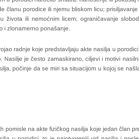
e članu porodice ili njemu bliskom licu; prisiljavan
u života ili nemoćnim licem; ograničavanje slobode
no i zlonamerno ponašanje.
ao radnje koje predstavljaju akte nasilja u porodici
no. Nasilje je često zamaskirano, ciljevi i motivi nas
asilja, počinje da se miri sa situacijom u kojoj se naš
h pomisle na akte fizičkog nasilja koje jedan član 
ilja u porodici, to je najotvoreniji vid nasilja i pos