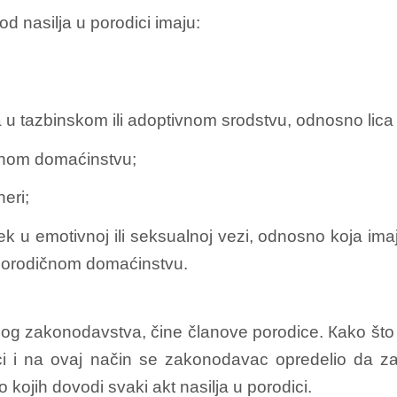
 nasilja u porodici imaju:
 lica u tazbinskom ili adoptivnom srodstvu, odnosno lica
dičnom domaćinstvu;
neri;
vek u emotivnoj ili seksualnoj vezi, odnosno koja ima
 porodičnom domaćinstvu.
og zakonodavstva, čine članove porodice. Кako što se
ci i na ovaj način se zakonodavac opredelio da za
ojih dovodi svaki akt nasilja u porodici.