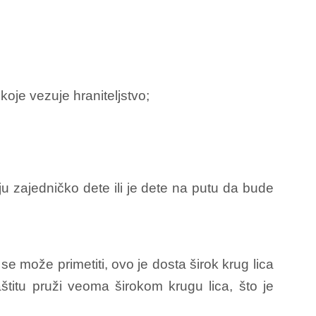
 koje vezuje hraniteljstvo;
ju zajedničko dete ili je dete na putu da bude
 može primetiti, ovo je dosta širok krug lica
štitu pruži veoma širokom krugu lica, što je