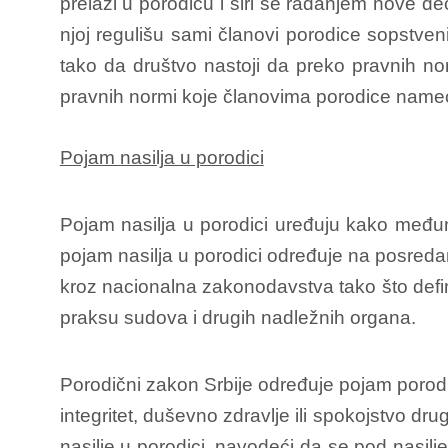
prelazi u porodicu i širi se rađanjem nove 
njoj regulišu sami članovi porodice sopstv
tako da društvo nastoji da preko pravnih no
pravnih normi koje članovima porodice nameću
Pojam nasilja u porodici
Pojam nasilja u porodici uređuju kako među
pojam nasilja u porodici određuje na posredan 
kroz nacionalna zakonodavstva tako što defi
praksu sudova i drugih nadležnih organa.
Porodični zakon Srbije određuje pojam porodi
integritet, duševno zdravlje ili spokojstvo d
nasilje u porodici, navodeći da se pod nasilj