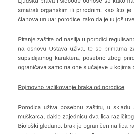
Ljudska prava i slobode odnose se kako na l
smatrati organskim ili prirodnim, kao što j
članova unutar porodice, tako da je tu još uv
Pitanje zaštite od nasilja u porodici regulis
na osnovu Ustava uživa, te se primarna zaš
supsidijarnog karaktera, posebno zbog priro
ograničava samo na one slučajeve u kojima dr
Pojmovno razlikovanje braka od porodice
Porodica uživa posebnu zaštitu, u skladu
muškarca, dakle zajednicu dva lica različitog
Biološki gledano, brak je ograničen na lica 