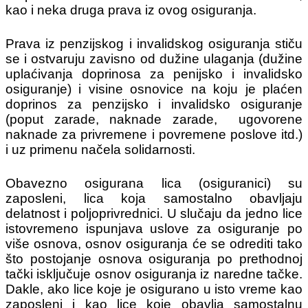
kao i neka druga prava iz ovog osiguranja.
Prava iz penzijskog i invalidskog osiguranja stiču
se i ostvaruju zavisno od dužine ulaganja (dužine
uplaćivanja doprinosa za penijsko i invalidsko
osiguranje) i visine osnovice na koju je plaćen
doprinos za penzijsko i invalidsko osiguranje
(poput zarade, naknade zarade, ugovorene
naknade za privremene i povremene poslove itd.)
i uz primenu načela solidarnosti.
Obavezno osigurana lica (osiguranici) su
zaposleni, lica koja samostalno obavljaju
delatnost i poljoprivrednici. U slučaju da jedno lice
istovremeno ispunjava uslove za osiguranje po
više osnova, osnov osiguranja će se odrediti tako
što postojanje osnova osiguranja po prethodnoj
tački isključuje osnov osiguranja iz naredne tačke.
Dakle, ako lice koje je osigurano u isto vreme kao
zaposleni i kao lice koje obavlja samostalnu