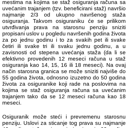
mestima na kojima se staž osiguranja računa sa
uvećanim trajanjem (tzv. beneficirani staž) navršio
najmanje 2/3 od ukupno navršenog staža
osiguranja. Takvom osiguraniku će se prilikom
utvrđivanja prava na starosnu penziju sniziti
propisani uslov u pogledu navršenih godina života
za po jednu godinu i to za svakih pet ili svake
četiri ili svake tri ili svaku jednu godinu, a u
zavisnosti od stepena uvećanja staža (da li se
efektivno provedenih 12 meseci računa u staž
osiguranja kao 14, 15, 16 ili 18 meseci). Na ovaj
način starosna granica se može sniziti najviše do
55 godina života, odnosno izuzetno do 50 godina
života za osiguranike koji rade na poslovima na
kojima se staž osiguranja računa sa uvećanim
trajanjem tako da se 12 meseci računa kao 18
meseci.
Osiguranik može steći i prevremenu starosnu
penziju. Uslovi za sticanje tog prava su najmanje