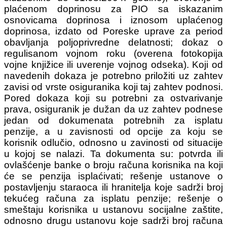
plaćenom doprinosu za PIO sa iskazanim
osnovicama doprinosa i iznosom uplaćenog
doprinosa, izdato od Poreske uprave za period
obavljanja poljoprivredne delatnosti; dokaz o
regulisanom vojnom roku (overena fotokopija
vojne knjižice ili uverenje vojnog odseka). Koji od
navedenih dokaza je potrebno priložiti uz zahtev
zavisi od vrste osiguranika koji taj zahtev podnosi.
Pored dokaza koji su potrebni za ostvarivanje
prava, osiguranik je dužan da uz zahtev podnese
jedan od dokumenata potrebnih za isplatu
penzije, a u zavisnosti od opcije za koju se
korisnik odlučio, odnosno u zavinosti od situacije
u kojoj se nalazi. Ta dokumenta su: potvrda ili
ovlašćenje banke o broju računa korisnika na koji
će se penzija isplaćivati; rešenje ustanove o
postavljenju staraoca ili hranitelja koje sadrži broj
tekućeg računa za isplatu penzije; rešenje o
smeštaju korisnika u ustanovu socijalne zaštite,
odnosno drugu ustanovu koje sadrži broj računa