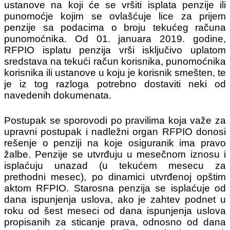
ustanove na koji će se vršiti isplata penzije ili
punomoćje kojim se ovlašćuje lice za prijem
penzije sa podacima o broju tekućeg računa
punomoćnika. Od 01. januara 2019. godine,
RFPIO isplatu penzija vrši isključivo uplatom
sredstava na tekući račun korisnika, punomoćnika
korisnika ili ustanove u koju je korisnik smešten, te
je iz tog razloga potrebno dostaviti neki od
navedenih dokumenata.
Postupak se sporovodi po pravilima koja važe za
upravni postupak i nadležni organ RFPIO donosi
rešenje o penziji na koje osiguranik ima pravo
žalbe. Penzije se utvrđuju u mesečnom iznosu i
isplaćuju unazad (u tekućem mesecu za
prethodni mesec), po dinamici utvrđenoj opštim
aktom RFPIO. Starosna penzija se isplaćuje od
dana ispunjenja uslova, ako je zahtev podnet u
roku od šest meseci od dana ispunjenja uslova
propisanih za sticanje prava, odnosno od dana