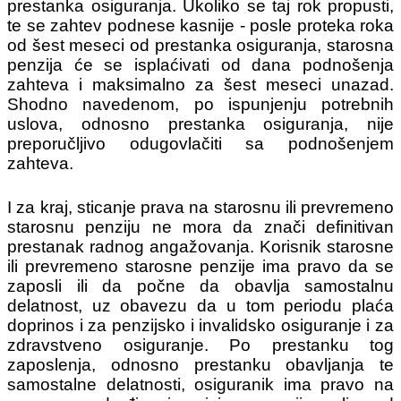
prestanka osiguranja. Ukoliko se taj rok propusti,
te se zahtev podnese kasnije - posle proteka roka
od šest meseci od prestanka osiguranja, starosna
penzija će se isplaćivati od dana podnošenja
zahteva i maksimalno za šest meseci unazad.
Shodno navedenom, po ispunjenju potrebnih
uslova, odnosno prestanka osiguranja, nije
preporučljivo odugovlačiti sa podnošenjem
zahteva.
I za kraj, sticanje prava na starosnu ili prevremeno
starosnu penziju ne mora da znači definitivan
prestanak radnog angažovanja. Korisnik starosne
ili prevremeno starosne penzije ima pravo da se
zaposli ili da počne da obavlja samostalnu
delatnost, uz obavezu da u tom periodu plaća
doprinos i za penzijsko i invalidsko osiguranje i za
zdravstveno osiguranje. Po prestanku tog
zaposlenja, odnosno prestanku obavljanja te
samostalne delatnosti, osiguranik ima pravo na