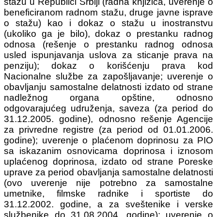
stažu u Republici Srbiji (radna knjižica, uverenje o
beneficiranom radnom stažu, druge javne isprave
o stažu) kao i dokaz o stažu u inostranstvu
(ukoliko ga je bilo), dokaz o prestanku radnog
odnosa (rešenje o prestanku radnog odnosa
usled ispunjavanja uslova za sticanje prava na
penziju); dokaz o korišćenju prava kod
Nacionalne službe za zapošljavanje; uverenje o
obavljanju samostalne delatnosti izdato od strane
nadležnog organa opštine, odnosno
odgovarajućeg udruženja, saveza (za period do
31.12.2005. godine), odnosno rešenje Agencije
za privredne registre (za period od 01.01.2006.
godine); uverenje o plaćenom doprinosu za PIO
sa iskazanim osnovicama doprinosa i iznosom
uplaćenog doprinosa, izdato od strane Poreske
uprave za period obavljanja samostalne delatnosti
(ovo uverenje nije potrebno za samostalne
umetnike, filmske radnike i sportiste do
31.12.2002. godine, a za sveštenike i verske
službenike do 31.08.2004. godine); uverenje o