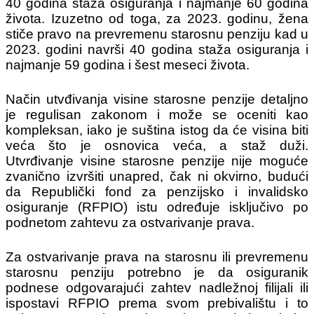
40 godina staža osiguranja i najmanje 60 godina
života. Izuzetno od toga, za 2023. godinu, žena
stiče pravo na prevremenu starosnu penziju kad u
2023. godini navrši 40 godina staža osiguranja i
najmanje 59 godina i šest meseci života.
Način utvđivanja visine starosne penzije detaljno
je regulisan zakonom i može se oceniti kao
kompleksan, iako je suština istog da će visina biti
veća što je osnovica veća, a staž duži.
Utvrđivanje visine starosne penzije nije moguće
zvanično izvršiti unapred, čak ni okvirno, budući
da Republički fond za penzijsko i invalidsko
osiguranje (RFPIO) istu određuje isključivo po
podnetom zahtevu za ostvarivanje prava.
Za ostvarivanje prava na starosnu ili prevremenu
starosnu penziju potrebno je da osiguranik
podnese odgovarajući zahtev nadležnoj filijali ili
ispostavi RFPIO prema svom prebivalištu i to