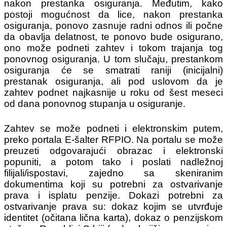
nakon prestanka osiguranja. Međutim, kako
postoji mogućnost da lice, nakon prestanka
osiguranja, ponovo zasnuje radni odnos ili počne
da obavlja delatnost, te ponovo bude osigurano,
ono može podneti zahtev i tokom trajanja tog
ponovnog osiguranja. U tom slučaju, prestankom
osiguranja će se smatrati raniji (inicijalni)
prestanak osiguranja, ali pod uslovom da je
zahtev podnet najkasnije u roku od šest meseci
od dana ponovnog stupanja u osiguranje.
Zahtev se može podneti i elektronskim putem,
preko portala E-šalter RFPIO. Na portalu se može
preuzeti odgovarajući obrazac i elektronski
popuniti, a potom tako i poslati nadležnoj
filijali/ispostavi, zajedno sa skeniranim
dokumentima koji su potrebni za ostvarivanje
prava i isplatu penzije. Dokazi potrebni za
ostvarivanje prava su: dokaz kojim se utvrđuje
identitet (očitana lična karta), dokaz o penzijskom