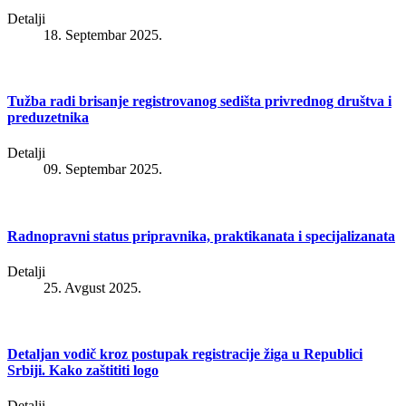
Detalji
18. Septembar 2025.
Tužba radi brisanje registrovanog sedišta privrednog društva i
preduzetnika
Detalji
09. Septembar 2025.
Radnopravni status pripravnika, praktikanata i specijalizanata
Detalji
25. Avgust 2025.
Detaljan vodič kroz postupak registracije žiga u Republici
Srbiji. Kako zaštititi logo
Detalji