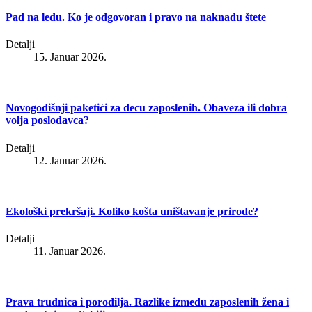
Pad na ledu. Ko je odgovoran i pravo na naknadu štete
Detalji
15. Januar 2026.
Novogodišnji paketići za decu zaposlenih. Obaveza ili dobra
volja poslodavca?
Detalji
12. Januar 2026.
Ekološki prekršaji. Koliko košta uništavanje prirode?
Detalji
11. Januar 2026.
Prava trudnica i porodilja. Razlike između zaposlenih žena i