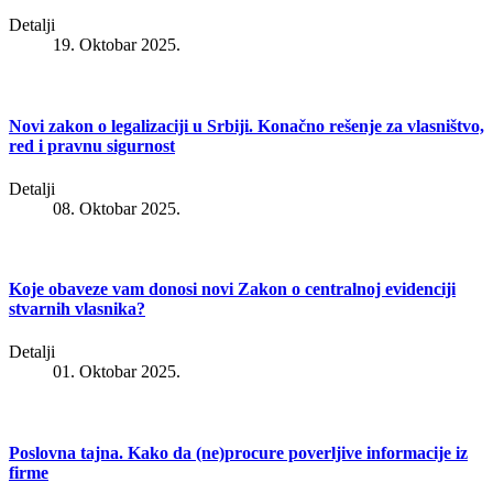
Detalji
19. Oktobar 2025.
Novi zakon o legalizaciji u Srbiji. Konačno rešenje za vlasništvo,
red i pravnu sigurnost
Detalji
08. Oktobar 2025.
Koje obaveze vam donosi novi Zakon o centralnoj evidenciji
stvarnih vlasnika?
Detalji
01. Oktobar 2025.
Poslovna tajna. Kako da (ne)procure poverljive informacije iz
firme