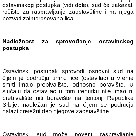
ostavinskog postupka (vidi dole), sud će zakazati
ročište za raspravljanje zaostavštine i na njega
pozvati zainteresovana lica.
Nadležnost za sprovođenje ostavinskog
postupka
Ostavinski postupak sprovodi osnovni sud na
čijem je području umrlo lice (ostavilac) u vreme
smrti imalo prebivalište, odnosno boravište. U
slučaju da ostavilac u tom trenutku nije imao ni
prebivalište niti boravište na teritoriji Republike
Srbije, nadležan je sud na čijem se području
nalazi pretežni deo njegove zaostavštine.
Ostavinski sud može poveriti raspravljanje