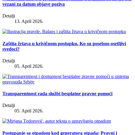
vezani za datum objave poziva
Detalji
13. April 2026.
Zaštita žrtava u krivičnom postupku. Ko su posebno osetljivi
svedoci?
Detalji
05. April 2026.
Transparentnost rada službi besplatne pravne pomoći
Detalji
05. April 2026.
Postupanje sa otpadom kod generatora otpada: Pravni i