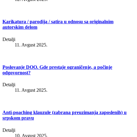
Karikatura / parodija / satira u odnosu sa originalnim
autorskim delom
Detalji
11. Avgust 2025.
Poslovanje DOO. Gde prestaje ograničenje, a počinje
odgovornost?
Detalji
11. Avgust 2025.
Anti-poaching klauzule (zabrana preuzimanja zaposlenih) u
srpskom pravu
Detalji
10. Avgust 2025.