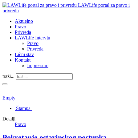
LAWLife portal za pravo i
privredu
Aktuelno
Pravo
Privreda
LAWLife Intervju
Pravo
Privreda
Lični stav
Kontakt
Impressum
traži...
Empty
Štampa
Detalji
Pravo
​Pokretanje ostavinskog postupka​