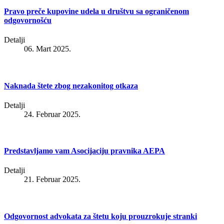
Pravo preče kupovine udela u društvu sa ograničenom
odgovornošću
Detalji
06. Mart 2025.
Naknada štete zbog nezakonitog otkaza
Detalji
24. Februar 2025.
Predstavljamo vam Asocijaciju pravnika AEPA
Detalji
21. Februar 2025.
Odgovornost advokata za štetu koju prouzrokuje stranki