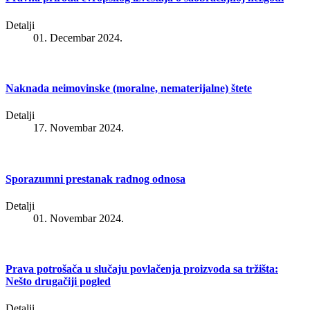
Detalji
01. Decembar 2024.
Naknada neimovinske (moralne, nematerijalne) štete
Detalji
17. Novembar 2024.
Sporazumni prestanak radnog odnosa
Detalji
01. Novembar 2024.
Prava potrošača u slučaju povlačenja proizvoda sa tržišta:
Nešto drugačiji pogled
Detalji