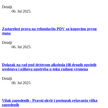
Detalji
06. Jul 2025.
Zastarelost prava na refundaciju PDV za kupovinu prvog
stana
Detalji
06. Jul 2025.
Dolazak na rad pod dejstvom alkohola i/ili drugih opojnih
sredstava i njihova upotreba u toku radnog vremena
Detalji
06. Jul 2025.
Višak zaposlenih - Pravni okvir i postupak rešavanja viška
zaposlenih