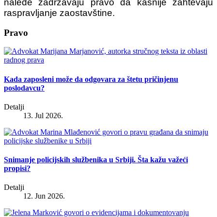
naleđe zadržavaju pravo da kasnije zahtevaju
raspravljanje zaostavštine.
Pravo
Kada zaposleni može da odgovara za štetu pričinjenu
poslodavcu?
Detalji
13. Jul 2026.
Snimanje policijskih službenika u Srbiji. Šta kažu važeći
propisi?
Detalji
12. Jun 2026.