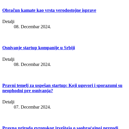
Obračun kamate kao vrsta verodostojne isprave
Detalji
08. Decembar 2024.
Osnivanje startup kompanije u Srbiji
Detalji
08. Decembar 2024.
Pravni temelj za uspešan startup: Koji ugovori i sporazumi su
neophodni pre osnivanja?
Detalji
07. Decembar 2024.
Pravna priroda evropskog izveštaja o saobraćajnoj nezgodi