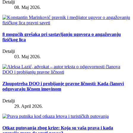
Detalji
08. Maj 2026.
8 mogućih grešaka pri sastavljanju ugovora o angažovanju
fizičkog lica
Detalji
03. Maj 2026.
Zloupotreba DOO i probijanje pravne ličnosti: Kada članovi
odgovaraju ličnom imovinom
Detalji
29. April 2026.
Otkaz putovanja zbog krize: Koja su vaša prava i kada