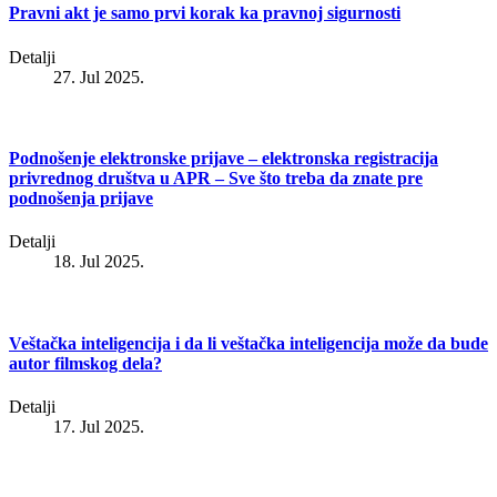
Pravni akt je samo prvi korak ka pravnoj sigurnosti
Detalji
27. Jul 2025.
Podnošenje elektronske prijave – elektronska registracija
privrednog društva u APR – Sve što treba da znate pre
podnošenja prijave
Detalji
18. Jul 2025.
Veštačka inteligencija i da li veštačka inteligencija može da bude
autor filmskog dela?
Detalji
17. Jul 2025.