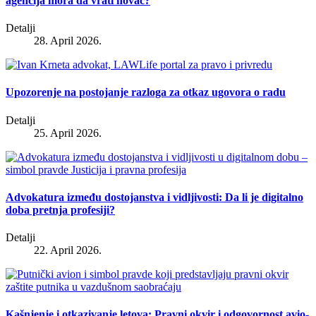
agencija mora da vrati novac?
Detalji
28. April 2026.
Upozorenje na postojanje razloga za otkaz ugovora o radu
Detalji
25. April 2026.
Advokatura između dostojanstva i vidljivosti: Da li je digitalno
doba pretnja profesiji?
Detalji
22. April 2026.
Kašnjenje i otkazivanje letova: Pravni okvir i odgovornost avio-