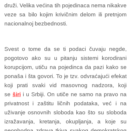
druži. Velika većina tih pojedinaca nema nikakve
veze sa bilo kojim krivičnim delom ili pretnjom
nacionalnoj bezbednosti.
Svest o tome da se ti podaci čuvaju negde,
pogotovo ako su u pitanju sistemi korodirani
korupcijom, utiču na pojedinca da pazi kako se
ponaša i šta govori. To je tzv. odvraćajući efekat
koji prati svaki vid masovnog nadzora, koji
se
širi
i u Srbiji. On utiče ne samo na pravo na
privatnost i zaštitu ličnih podataka, već i na
uživanje osnovnih sloboda kao što su sloboda
izražavanja, kretanja, okupljanja, a koje su
neophodna zdrava tkiva svakog demokratskog