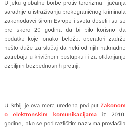
U jeku globalne borbe protiv terorizma i jačanja
saradnje u istraživanju prekograničnog kriminala
zakonodavci širom Evrope i sveta dosetili su se
pre skoro 20 godina da bi bilo korisno da
podatke koje ionako beleže, operatori zadrže
nešto duže za slučaj da neki od njih naknadno
zatrebaju u krivičnom postupku ili za otklanjanje
ozbiljnih bezbednosnih pretnji.
U Srbiji je ova mera uređena prvi put
Zakonom
o elektronskim komunikacijama
iz 2010.
godine, iako se pod različitim nazivima provlačila