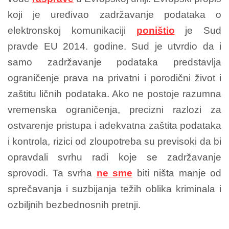
koji je uređivao zadržavanje podataka o
elektronskoj komunikaciji
poništio
je Sud
pravde EU 2014. godine. Sud je utvrdio da i
samo zadržavanje podataka predstavlja
ograničenje prava na privatni i porodični život i
zaštitu ličnih podataka. Ako ne postoje razumna
vremenska ograničenja, precizni razlozi za
ostvarenje pristupa i adekvatna zaštita podataka
i kontrola, rizici od zloupotreba su previsoki da bi
opravdali svrhu radi koje se zadržavanje
sprovodi. Ta svrha
ne sme
biti ništa manje od
sprečavanja i suzbijanja težih oblika kriminala i
ozbiljnih bezbednosnih pretnji.