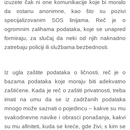
izuzete čak ni one komunikacije koje bi moralo
da ostanu anonimne, kao što su pozivi
specijalizovanim SOS linijama. Reč je o
ogromnim zalihama podataka, koje se unapred
formiraju, za slučaj da neki od njih naknadno
zatrebaju policiji ili službama bezbednosti.
Iz ugla zaštite podataka o ličnosti, reč je o
bazama podataka koje moraju biti adekvatno
zaštićene. Kada je reč o zaštiti privatnosti, treba
imati na umu da se iz zadržanih podataka
mnogo može saznati o pojedincu – kakve su mu
svakodnevne navike i obrasci ponašanja, kakvi
su mu afiniteti, kuda se kreće, gde živi, s kim se