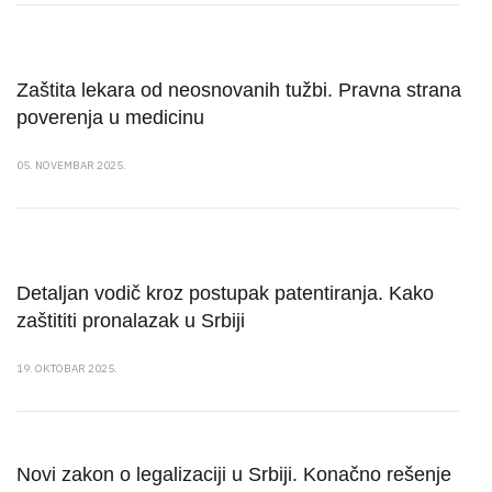
Zaštita lekara od neosnovanih tužbi. Pravna strana
poverenja u medicinu
05. NOVEMBAR 2025.
Detaljan vodič kroz postupak patentiranja. Kako
zaštititi pronalazak u Srbiji
19. OKTOBAR 2025.
Novi zakon o legalizaciji u Srbiji. Konačno rešenje