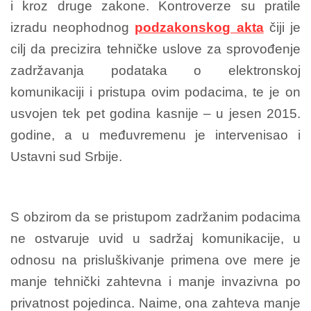
i kroz druge zakone. Kontroverze su pratile
izradu neophodnog
podzakonskog akta
čiji je
cilj da precizira tehničke uslove za sprovođenje
zadržavanja podataka o elektronskoj
komunikaciji i pristupa ovim podacima, te je on
usvojen tek pet godina kasnije – u jesen 2015.
godine, a u međuvremenu je intervenisao i
Ustavni sud Srbije.
S obzirom da se pristupom zadržanim podacima
ne ostvaruje uvid u sadržaj komunikacije, u
odnosu na prisluškivanje primena ove mere je
manje tehnički zahtevna i manje invazivna po
privatnost pojedinca. Naime, ona zahteva manje