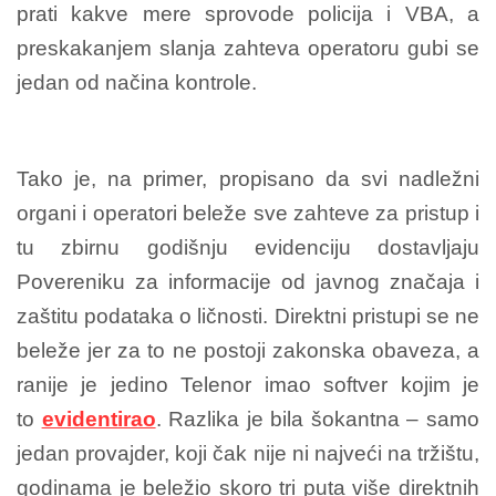
prati kakve mere sprovode policija i VBA, a
preskakanjem slanja zahteva operatoru gubi se
jedan od načina kontrole.
Tako je, na primer, propisano da svi nadležni
organi i operatori beleže sve zahteve za pristup i
tu zbirnu godišnju evidenciju dostavljaju
Povereniku za informacije od javnog značaja i
zaštitu podataka o ličnosti. Direktni pristupi se ne
beleže jer za to ne postoji zakonska obaveza, a
ranije je jedino Telenor imao softver kojim je
to
evidentirao
. Razlika je bila šokantna – samo
jedan provajder, koji čak nije ni najveći na tržištu,
godinama je beležio skoro tri puta više direktnih