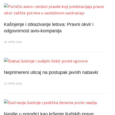
Kašnjenje i otkazivanje letova: Pravni okvir i
odgovornost avio-kompanija
18. APRIL 2026.
Neprimereni uticaj na postupak javnih nabavki
14. APRIL 2026.
Nasilje u porodici kao kršenje ljudskih prava: