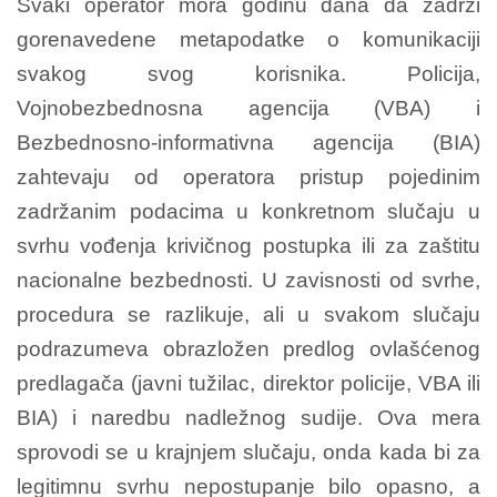
Svaki operator mora godinu dana da zadrži
gorenavedene metapodatke o komunikaciji
svakog svog korisnika. Policija,
Vojnobezbednosna agencija (VBA) i
Bezbednosno-informativna agencija (BIA)
zahtevaju od operatora pristup pojedinim
zadržanim podacima u konkretnom slučaju u
svrhu vođenja krivičnog postupka ili za zaštitu
nacionalne bezbednosti. U zavisnosti od svrhe,
procedura se razlikuje, ali u svakom slučaju
podrazumeva obrazložen predlog ovlašćenog
predlagača (javni tužilac, direktor policije, VBA ili
BIA) i naredbu nadležnog sudije. Ova mera
sprovodi se u krajnjem slučaju, onda kada bi za
legitimnu svrhu nepostupanje bilo opasno, a