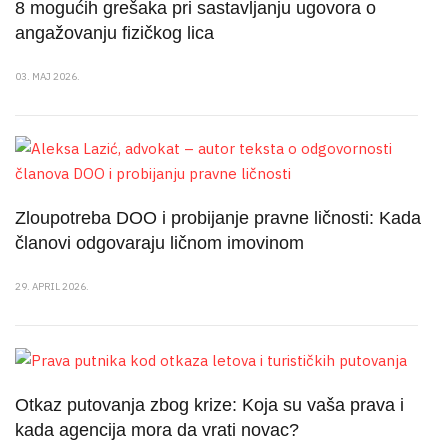
8 mogućih grešaka pri sastavljanju ugovora o
angažovanju fizičkog lica
03. MAJ 2026.
Zloupotreba DOO i probijanje pravne ličnosti: Kada
članovi odgovaraju ličnom imovinom
29. APRIL 2026.
Otkaz putovanja zbog krize: Koja su vaša prava i
kada agencija mora da vrati novac?