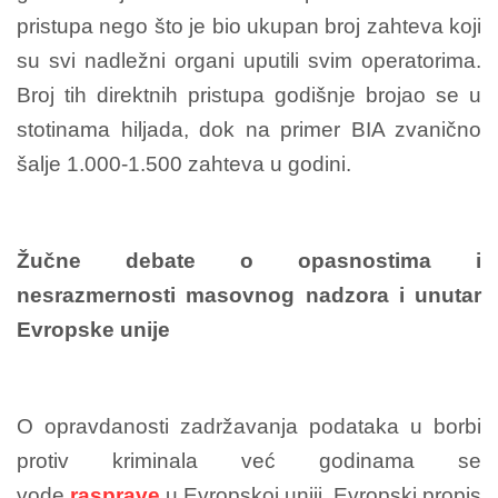
pristupa nego što je bio ukupan broj zahteva koji
su svi nadležni organi uputili svim operatorima.
Broj tih direktnih pristupa godišnje brojao se u
stotinama hiljada, dok na primer BIA zvanično
šalje 1.000-1.500 zahteva u godini.
Žučne debate o opasnostima i
nesrazmernosti masovnog nadzora i unutar
Evropske unije
O opravdanosti zadržavanja podataka u borbi
protiv kriminala već godinama se
vode
rasprave
u Evropskoj uniji. Evropski propis