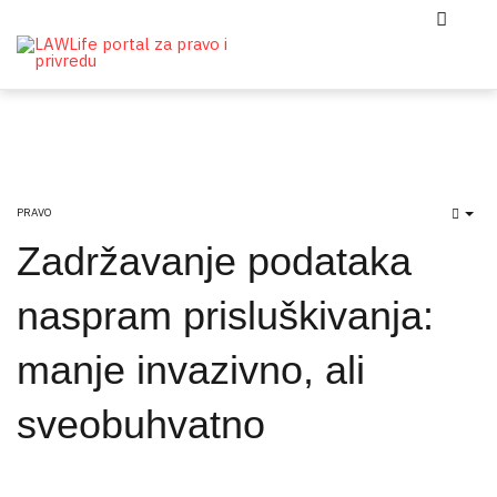
PRAVO
EMP
Zadržavanje podataka
naspram prisluškivanja:
manje invazivno, ali
sveobuhvatno