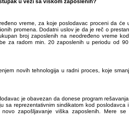
ostupak u vezi sa viškom zaposlenih?
dređeno vreme, za koje poslodavac proceni da će u
cionih promena. Dodatni uslov je da je reč o pres
upan broj zaposlenih na neodređeno vreme kod t
be za radom min. 20 zaposlenih u periodu od 90 
đenjem novih tehnologija u radni proces, koje sma
lodavac je obavezan da donese program rešavanja v
ju sa reprezentativnim sindikatom kod poslodavca
novo zapošljavanje viška zaposlenih. Mere se 