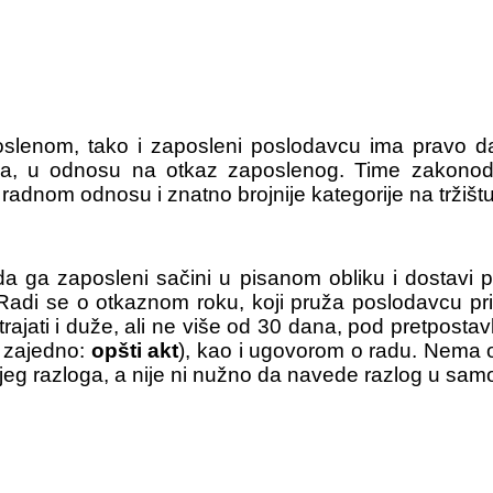
enom, tako i zaposleni poslodavcu ima pravo da 
, u odnosu na otkaz zaposlenog. Time zakonodava
 radnom odnosu i znatno brojnije kategorije na tržiš
da ga zaposleni sačini u pisanom obliku i dostavi 
di se o otkaznom roku, koji pruža poslodavcu pril
ajati i duže, ali ne više od 30 dana, pod pretposta
u zajedno:
opšti akt
), kao i ugovorom o radu. Nema 
kojeg razloga, a nije ni nužno da navede razlog u sa