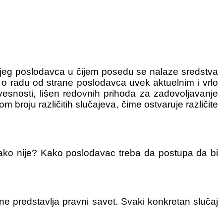
jeg poslodavca u čijem posedu se nalaze sredstva
 o radu od strane poslodavca uvek aktuelnim i vrlo
esnosti, lišen redovnih prihoda za zadovoljavanje
broju različitih slučajeva, čime ostvaruje različite
 ako nije? Kako poslodavac treba da postupa da bi
 ne predstavlja pravni savet. Svaki konkretan slučaj
a.