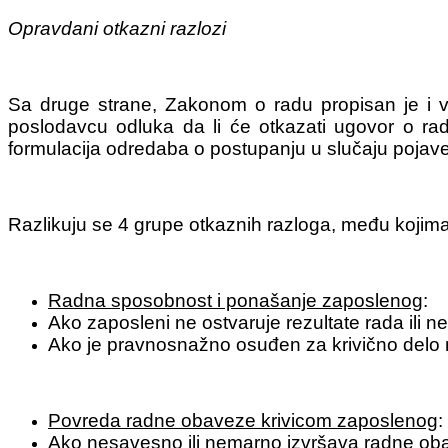
Opravdani otkazni razlozi
Sa druge strane, Zakonom o radu propisan je i v
poslodavcu odluka da li će otkazati ugovor o r
formulacija odredaba o postupanju u slučaju pojav
Razlikuju se 4 grupe otkaznih razloga, među kojima
Radna sposobnost i ponašanje zaposlenog
:
Ako zaposleni ne ostvaruje rezultate rada ili 
Ako je pravnosnažno osuđen za krivično delo n
Povreda radne obaveze krivicom zaposlenog
:
Ako nesavesno ili nemarno izvršava radne ob