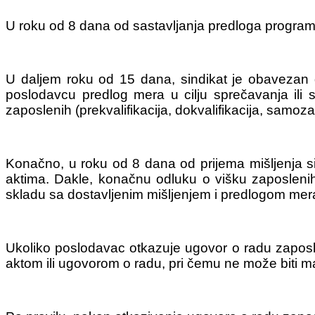
U roku od 8 dana od sastavljanja predloga program
U daljem roku od 15 dana, sindikat je obavezan d
poslodavcu predlog mera u cilju sprečavanja il
zaposlenih (prekvalifikacija, dokvalifikacija, samozap
Konačno, u roku od 8 dana od prijema mišljenja si
aktima. Dakle, konačnu odluku o višku zaposlenih
skladu sa dostavljenim mišljenjem i predlogom mer
Ukoliko poslodavac otkazuje ugovor o radu zaposl
aktom ili ugovorom o radu, pri čemu ne može biti