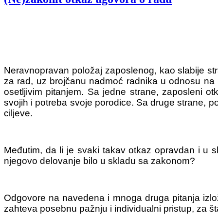
Neravnopravan položaj zaposlenog, kao slabije s
za rad, uz brojčanu nadmoć radnika u odnosu na br
osetljivim pitanjem. Sa jedne strane, zaposleni 
svojih i potreba svoje porodice. Sa druge strane, p
ciljeve.
Međutim, da li je svaki takav otkaz opravdan i u
njegovo delovanje bilo u skladu sa zakonom?
Odgovore na navedena i mnoga druga pitanja izložili
zahteva posebnu pažnju i individualni pristup,