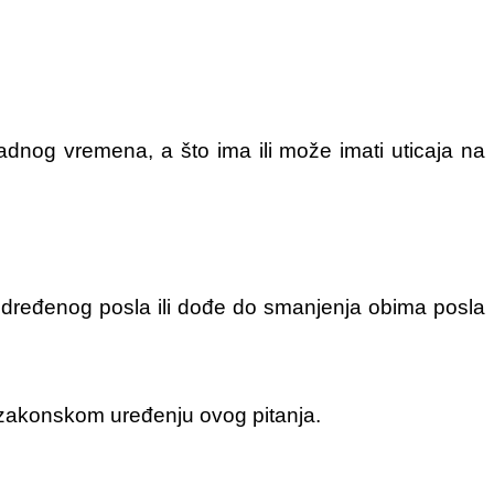
radnog vremena, a što ima ili može imati uticaja na
određenog posla ili dođe do smanjenja obima posla
m zakonskom uređenju ovog pitanja.