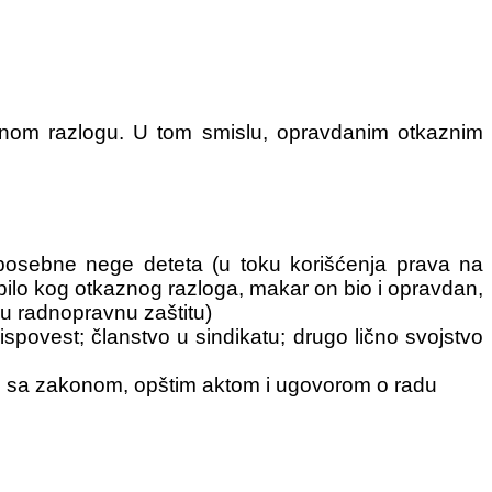
anom razlogu. U tom smislu, opravdanim otkaznim
 posebne nege deteta (u toku korišćenja prava na
bilo kog otkaznog razloga, makar on bio i opravdan,
u radnopravnu zaštitu)
ispovest; članstvo u sindikatu; drugo lično svojstvo
du sa zakonom, opštim aktom i ugovorom o radu