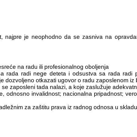
it, najpre je neophodno da se zasniva na opravd
sreće na radu ili profesionalnog oboljenja
sa rada radi nege deteta i odsustva sa rada radi
je dozvoljeno otkazati ugovor o radu zaposlenom iz 
se zaposleni tada nalazi, a koje zaslužuje adekvatn
je, odnosno invalidnost; nacionalna pripadnost; vero
nadležnim za zaštitu prava iz radnog odnosa u skla