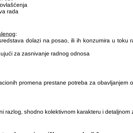
a ovlašćenja
va rada
slenog
:
sredstava dolazi na posao, ili ih konzumira u toku 
učujući za zasnivanje radnog odnosa
zacionih promena prestane potreba za obavljanjem 
zni razlog, shodno kolektivnom karakteru i detaljno