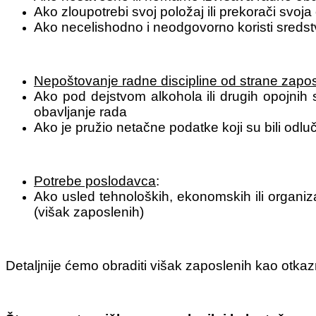
Ako zloupotrebi svoj položaj ili prekorači svoj
Ako necelishodno i neodgovorno koristi sredst
Nepoštovanje radne discipline od strane zapo
Ako pod dejstvom alkohola ili drugih opojnih 
obavljanje rada
Ako je pružio netačne podatke koji su bili odl
Potrebe poslodavca
:
Ako usled tehnoloških, ekonomskih ili organi
(višak zaposlenih)
Detaljnije ćemo obraditi višak zaposlenih kao otka