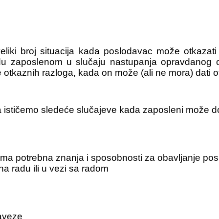
eliki broj situacija kada poslodavac može otkaza
adu zaposlenom u slučaju nastupanja opravdanog 
e otkaznih razloga, kada on može (ali ne mora) dati
 ističemo sledeće slučajeve kada zaposleni može do
nema potrebna znanja i sposobnosti za obavljanje pos
a radu ili u vezi sa radom
aveze