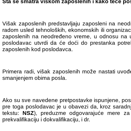
Šta se smatra viškom zaposlenih i kako teče p
Višak zaposlenih predstavljaju zaposleni na neo
radom usled tehnoloških, ekonomskih ili organiza
zaposlenih na neodređeno vreme, u odnosu na uk
poslodavac utvrdi da će doći do prestanka potre
zaposlenih kod poslodavca.
Primera radi, višak zaposlenih može nastati uvo
smanjenjem obima posla.
Ako su sve navedene pretpostavke ispunjene, pos
pre toga poslodavac je u obavezi da, kroz saradn
tekstu:
NSZ
), preduzme odgovarajuće mere za 
prekvalifikaciju i dokvalifikaciju, i dr.