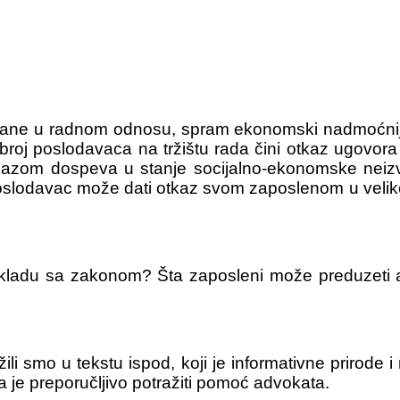
trane u radnom odnosu, spram ekonomski nadmoćni
oj poslodavaca na tržištu rada čini otkaz ugovora
otkazom dospeva u stanje socijalno-ekonomske neizv
oslodavac može dati otkaz svom zaposlenom u velikom 
 skladu sa zakonom? Šta zaposleni može preduzeti
 smo u tekstu ispod, koji je informativne prirode i
 za šta je preporučljivo potražiti pomoć advokat