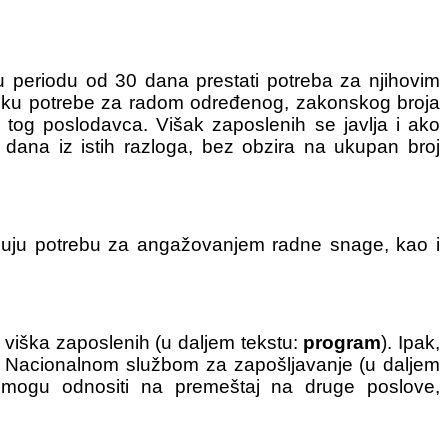
 periodu od 30 dana prestati potreba za njihovim
tanku potrebe za radom određenog, zakonskog broja
og poslodavca. Višak zaposlenih se javlja i ako
dana iz istih razloga, bez obzira na ukupan broj
njuju potrebu za angažovanjem radne snage, kao i
iška zaposlenih (u daljem tekstu:
program
). Ipak,
 i Nacionalnom službom za zapošljavanje (u daljem
mogu odnositi na premeštaj na druge poslove,