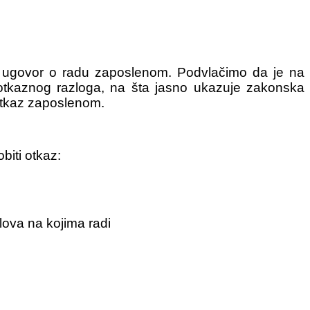
ti ugovor o radu zaposlenom. Podvlačimo da je na
otkaznog razloga, na šta jasno ukazuje zakonska
 otkaz zaposlenom.
biti otkaz:
lova na kojima radi