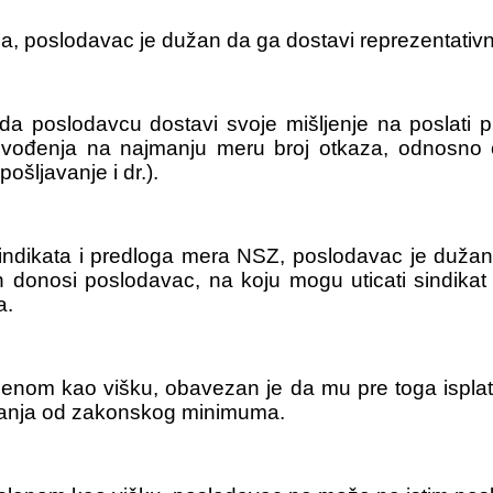
a, poslodavac je dužan da ga dostavi reprezentativ
a poslodavcu dostavi svoje mišljenje na poslati 
i svođenja na najmanju meru broj otkaza, odnosno
ošljavanje i dr.).
ndikata i predloga mera NSZ, poslodavac je dužan 
 donosi poslodavac, na koju mogu uticati sindikat
a.
enom kao višku, obavezan je da mu pre toga isplati
 manja od zakonskog minimuma.