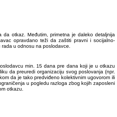
da otkaz. Međutim, primetna je daleko detaljnija
c opravdano teži da zaštiti pravni i socijalno-
tu rada u odnosu na poslodavce.
poslodavcu min. 15 dana pre dana koji je u otkazu
iku da preuredi organizaciju svog poslovanja (npr.
vkom da je tako predviđeno kolektivnim ugovorom ili
ograničenja u pogledu razloga zbog kojih zaposleni
mom otkazu.