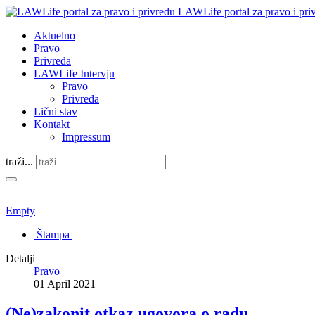
LAWLife portal za pravo i pri
Aktuelno
Pravo
Privreda
LAWLife Intervju
Pravo
Privreda
Lični stav
Kontakt
Impressum
traži...
Empty
Štampa
Detalji
Pravo
01 April 2021
(Ne)zakonit otkaz ugovora o radu