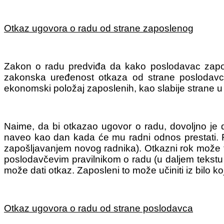
Otkaz ugovora o radu od strane zaposlenog
Zakon o radu predviđa da kako poslodavac zaposl
zakonska uređenost otkaza od strane poslodavca
ekonomski položaj zaposlenih, kao slabije strane u
Naime, da bi otkazao ugovor o radu, dovoljno je 
naveo kao dan kada će mu radni odnos prestati. Ra
zapošljavanjem novog radnika). Otkazni rok može tr
poslodavčevim pravilnikom o radu (u daljem tekst
može dati otkaz. Zaposleni to može učiniti iz bilo 
Otkaz ugovora o radu od strane poslodavca