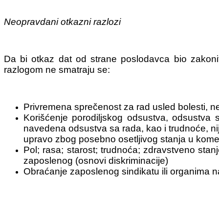
Neopravdani otkazni razlozi
Da bi otkaz dat od strane poslodavca bio zakon
razlogom ne smatraju se:
Privremena sprečenost za rad usled bolesti, ne
Korišćenje porodiljskog odsustva, odsustva 
navedena odsustva sa rada, kao i trudnoće, ni
upravo zbog posebno osetljivog stanja u kome 
Pol; rasa; starost; trudnoća; zdravstveno stan
zaposlenog (osnovi diskriminacije)
Obraćanje zaposlenog sindikatu ili organima 