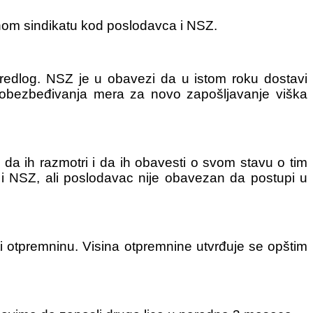
nom sindikatu kod poslodavca i NSZ.
predlog. NSZ je u obavezi da u istom roku dostavi
 obezbeđivanja mera za novo zapošljavanje viška
da ih razmotri i da ih obavesti o svom stavu o tim
 i NSZ, ali poslodavac nije obavezan da postupi u
 otpremninu. Visina otpremnine utvrđuje se opštim