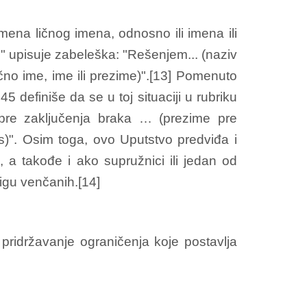
mena ličnog imena, odnosno ili imena ili
e" upisuje zabeleška: "Rešenjem... (naziv
lično ime, ime ili prezime)".[13] Pomenuto
 definiše da se u toj situaciji u rubriku
 pre zaključenja braka … (prezime pre
is)". Osim toga, ovo Uputstvo predviđa i
, a takođe i ako supružnici ili jedan od
jigu venčanih.[14]
ridržavanje ograničenja koje postavlja