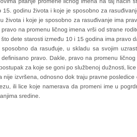
novima pitanje promene ličnog imena na taj način š
ilo 15. godinu života i koje je sposobno za rasuđiva
inu života i koje je sposobno za rasuđivanje ima p
e pravo na promenu ličnog imena vrši od strane rodi
m što dete starosti između 10 i 15 godina ima pravo
 sposobno da rasuđuje, u skladu sa svojim uzrastom
definisano pravo. Dakle, pravo na promenu ličnog 
čni postupak za koje se goni po službenoj dužnosti, lic
a nije izvršena, odnosno dok traju pravne posledice
u, ili lice koje namerava da promeni ime u pogrdno
tanjima sredine.