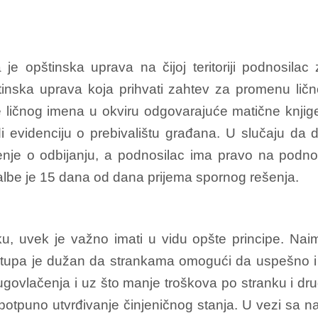
je opštinska uprava na čijoj teritoriji podnosil
pštinska uprava koja prihvati zahtev za promenu li
ličnog imena u okviru odgovarajuće matične knjige –
i evidenciju o prebivalištu građana. U slučaju da
nje o odbijanju, a podnosilac ima pravo na podno
albe je 15 dana od dana prijema spornog rešenja.
, uvek je važno imati u vidu opšte principe. Naim
tupa je dužan da strankama omogući da uspešno i ce
ugovlačenja i uz što manje troškova po stranku i dr
i potpuno utvrđivanje činjeničnog stanja. U vezi sa