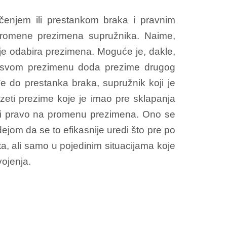
enjem ili prestankom braka i pravnim
 promene prezimena supružnika. Naime,
je odabira prezimena. Moguće je, dakle,
a svom prezimenu doda prezime drugog
 do prestanka braka, supružnik koji je
ti prezime koje je imao pre sklapanja
ubi pravo na promenu prezimena. Ono se
jom da se to efikasnije uredi što pre po
, ali samo u pojedinim situacijama koje
vojenja.