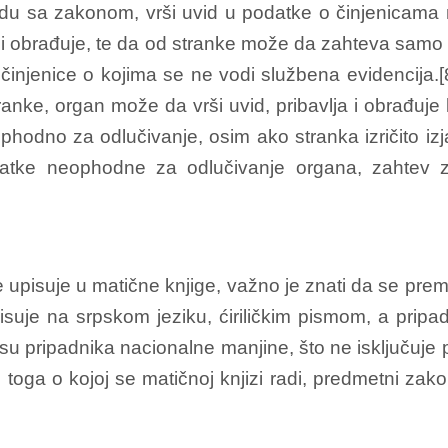
adu sa zakonom, vrši uvid u podatke o činjenicama
ja i obrađuje, te da od stranke može da zahteva sam
u činjenice o kojima se ne vodi službena evidencija.
anke, organ može da vrši uvid, pribavlja i obrađuje
phodno za odlučivanje, osim ako stranka izričito izj
atke neophodne za odlučivanje organa, zahtev z
se upisuje u matične knjige, važno je znati da se p
upisuje na srpskom jeziku, ćiriličkim pismom, a prip
su pripadnika nacionalne manjine, što ne isključuje
d toga o kojoj se matičnoj knjizi radi, predmetni za