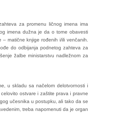
ac zahteva za promenu ličnog imena ima
čnog imena dužna je da o tome obavesti
 matične knjige rođenih i/ili venčanih.
 dođe do odbijanja podnetog zahteva za
šenje žalbe ministarstvu nadležnom za
e, u skladu sa načelom delotvornosti i
lovito ostvare i zaštite prava i pravne
ugog učesnika u postupku, ali tako da se
 navedenim, treba napomenuti da je organ