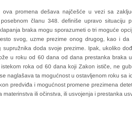
ova promena dešava najčešće u vezi sa zaključ
 posebnom članu 348. definiše upravo situaciju
 sklapanja braka mogu sporazumeti o tri moguće opci
mesto svog, uzme prezime onog drugog, kao i d
supružnika doda svoje prezime. Ipak, ukoliko dođe
že u roku od 60 dana od dana prestanka braka uze
 istekom roka od 60 dana koji Zakon ističe, ne g
se naglašava ta mogućnost u ostavljenom roku sa ide
kon predviđa i mogućnost promene prezimena deteta
materinstva ili očinstva, ili usvojenja i prestanka us