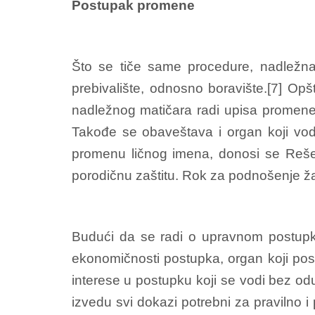
Postupak promene
Što se tiče same procedure, nadležna 
prebivalište, odnosno boravište.[7] O
nadležnog matičara radi upisa promene 
Takođe se obaveštava i organ koji vod
promenu ličnog imena, donosi se Reše
porodičnu zaštitu. Rok za podnošenje ž
Budući da se radi o upravnom postupku
ekonomičnosti postupka, organ koji pos
interese u postupku koji se vodi bez od
izvedu svi dokazi potrebni za pravilno 