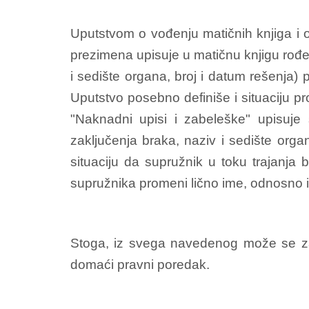
Uputstvom o vođenju matičnih knjiga i o
prezimena upisuje u matičnu knjigu rođen
i sedište organa, broj i datum rešenja) p
Uputstvo posebno definiše i situaciju pr
"Naknadni upisi i zabeleške" upisuje
zaključenja braka, naziv i sedište orga
situaciju da supružnik u toku trajanja 
supružnika promeni lično ime, odnosno il
Stoga, iz svega navedenog može se zak
domaći pravni poredak.