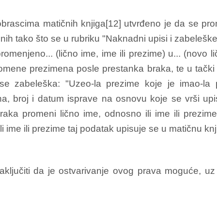
brascima matičnih knjiga[12] utvrđeno je da se pro
ih tako što se u rubriku "Naknadni upisi i zabelešk
romenjeno... (lično ime, ime ili prezime) u... (novo 
omene prezimena posle prestanka braka, te u tački 45
 se zabeleška: "Uzeo-la prezime koje je imao-la
na, broj i datum isprave na osnovu koje se vrši up
braka promeni lično ime, odnosno ili ime ili prezime
i ime ili prezime taj podatak upisuje se u matičnu kn
ljučiti da je ostvarivanje ovog prava moguće, uz p