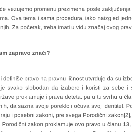
šće vezujemo promenu prezimena posle zaključenja 
ijama. Ova tema i sama procedura, iako naizgled jed
 njih. Za početak, treba imati u vidu značaj ovog prava
ojam zapravo znači?
i definiše pravo na pravnu ličnost utvrđuje da su izb
je svako slobodan da izabere i koristi za sebe i
države proklamuje i prava deteta, pa u tu svrhu u č
nih, da sazna svoje poreklo i očuva svoj identitet. P
raju i posebni zakoni, pre svega Porodični zakon[2], 
Porodični zakon proklamuje ovo pravo u članu 13, t