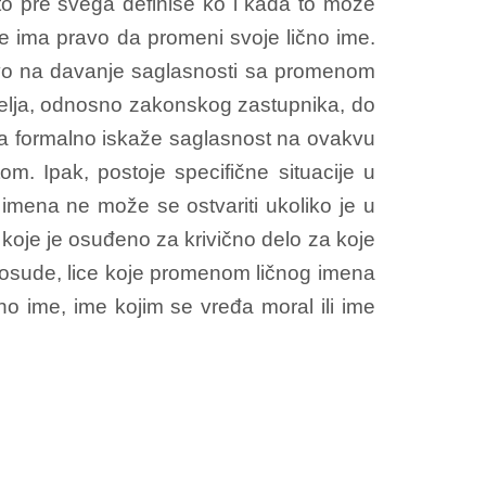
to pre svega definiše ko i kada to može
nje ima pravo da promeni svoje lično ime.
ravo na davanje saglasnosti sa promenom
telja, odnosno zakonskog zastupnika, do
 da formalno iskaže saglasnost na ovakvu
. Ipak, postoje specifične situacije u
imena ne može se ostvariti ukoliko je u
e koje je osuđeno za krivično delo za koje
 osude, lice koje promenom ličnog imena
 ime, ime kojim se vređa moral ili ime