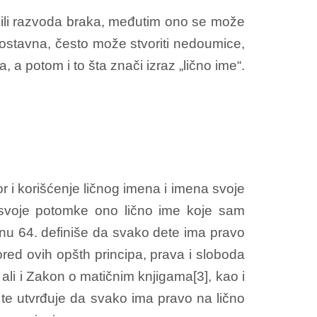
ili razvoda braka, međutim ono se može
nostavna, često može stvoriti nedoumice,
, a potom i to šta znači izraz „lično ime“.
or i korišćenje ličnog imena i imena svoje
 svoje potomke ono lično ime koje sam
lanu 64. definiše da svako dete ima pravo
ored ovih opšth principa, prava i sloboda
ali i Zakon o matičnim knjigama[3], kao i
e utvrđuje da svako ima pravo na lično