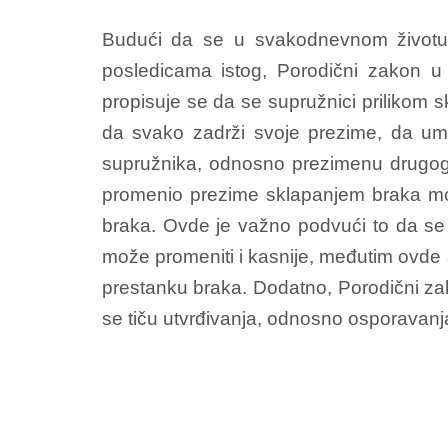
Budući da se u svakodnevnom životu 
posledicama istog, Porodični zakon u
propisuje se da se supružnici prilikom
da svako zadrži svoje prezime, da u
supružnika, odnosno prezimenu drugog 
promenio prezime sklapanjem braka mo
braka. Ovde je važno podvući to da se
može promeniti i kasnije, međutim ovde 
prestanku braka. Dodatno, Porodični za
se tiču utvrđivanja, odnosno osporavanja 