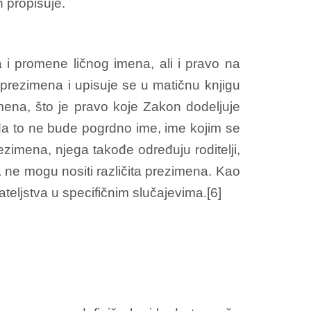
 propisuje.
i promene ličnog imena, ali i pravo na
 prezimena i upisuje se u matičnu knjigu
mena, što je pravo koje Zakon dodeljuje
 da to ne bude pogrdno ime, ime kojim se
rezimena, njega takođe određuju roditelji,
a ne mogu nositi različita prezimena. Kao
ateljstva u specifičnim slučajevima.[6]