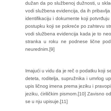
dužan da po službenoj dužnosti, u skl
vodi službena evidencija, da ih pribavl
identifikaciju i dokumente koji potvrđuj
postupku koji se pokreće po zahtevu str
vodi službena evidencija kada je to neo
stranka u roku ne podnese lične pod
neurednim.[9]
Imajući u vidu da je reč o podatku koji 
deteta, roditelja, supružnika i umrlog 
upis ličnog imena prema jeziku i pravopi
jeziku, ćiriličkim pismom.[10] Zavisno o
se u nju upisuje.[11]