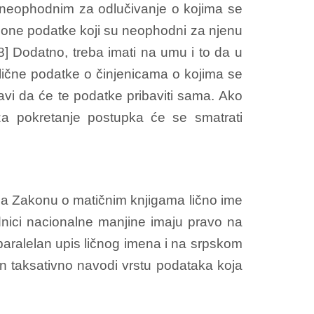
 neophodnim za odlučivanje o kojima se
o one podatke koji su neophodni za njenu
[8] Dodatno, treba imati na umu i to da u
 lične podatke o činjenicama o kojima se
avi da će te podatke pribaviti sama. Ako
a pokretanje postupka će se smatrati
rema Zakonu o matičnim knjigama lično ime
adnici nacionalne manjine imaju pravo na
 paralelan upis ličnog imena i na srpskom
kon taksativno navodi vrstu podataka koja