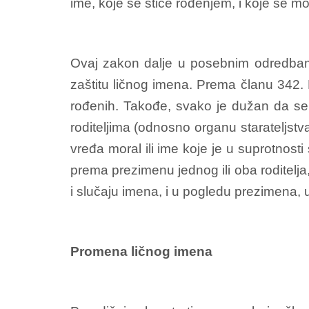
ime, koje se stiče rođenjem, i koje se 
Ovaj zakon dalje u posebnim odredbama
zaštitu ličnog imena. Prema članu 342. 
rođenih. Takođe, svako je dužan da se 
roditeljima (odnosno organu starateljst
vređa moral ili ime koje je u suprotnosti
prema prezimenu jednog ili oba roditelja
i slučaju imena, i u pogledu prezimena, 
Promena ličnog imena