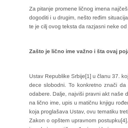
Za pitanje promene ličnog imena najče
dogoditi i u drugim, nešto ređim situac
te je cilj ovog teksta da razjasni neke od
Zašto je lično ime važno i šta ovaj p
Ustav Republike Srbije[1] u članu 37. koj
dece slobodni. To konkretno znači da 
odabere. Dalje, najviši pravni akt naše 
na lično ime, upis u matičnu knjigu rođe
koja proglašava Ustav, ovu tematiku treti
Zakon o opštem upravnom postupku[4]. 