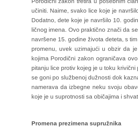
Porodični zakon tretira u posebnim čla
učiniti. Naime, svako lice koje je navrš
Dodatno, dete koje je navršilo 10. god
ličnog imena. Ovo praktično znači da s
navršene 15. godine života deteta, s ti
promenu, uvek uzimajući u obzir da je
kojima Porodični zakon ograničava ovo 
pitanju lice protiv kojeg je u toku krivi
se goni po službenoj dužnosti dok kazn
namerava da izbegne neku svoju obavez
koje je u suprotnosti sa običajima i shva
Promena prezimena supružnika