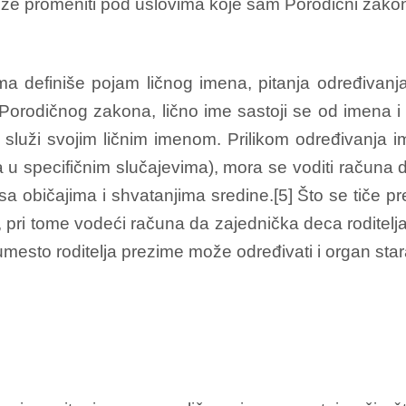
može promeniti pod uslovima koje sam Porodični zakon
 definiše pojam ličnog imena, pitanja određivanja 
Porodičnog zakona, lično ime sastoji se od imena i
služi svojim ličnim imenom. Prilikom određivanja i
va u specifičnim slučajevima), mora se voditi računa
 sa običajima i shvatanjima sredine.[5] Što se tiče p
, pri tome vodeći računa da zajednička deca roditelj
umesto roditelja prezime može određivati i organ star