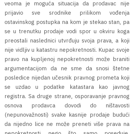
veoma je moguća situacija da prodavac nije
prijavio sve srodnike prilikom vođenja
ostavinskog postupka na kom je stekao stan, pa
se u trenutku prodaje vodi spor u okviru koga
preostali naslednici utvrđuju svoja prava, a koji
nije vidljiv u katastru nepokretnosti. Kupac svoje
pravo na kupljenoj nepokretnosti može braniti
argumentacijom da ne sme da snosi štetne
posledice nijedan učesnik pravnog prometa koji
se uzdao u podatke katastara kao javnog
registra. Sa druge strane, osporavanje pravnog
osnova prodavca dovodi do ništavosti
(nepunovažnosti) svake kasnije prodaje budući
da nijedno lice ne može preneti više prava na
nepokretnosti nego što samo poseduje.