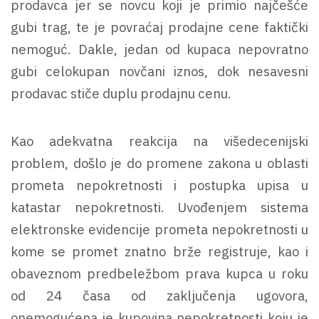
prodavca jer se novcu koji je primio najčešće
gubi trag, te je povraćaj prodajne cene faktički
nemoguć. Dakle, jedan od kupaca nepovratno
gubi celokupan novčani iznos, dok nesavesni
prodavac stiče duplu prodajnu cenu.
Kao adekvatna reakcija na višedecenijski
problem, došlo je do promene zakona u oblasti
prometa nepokretnosti i postupka upisa u
katastar nepokretnosti. Uvođenjem sistema
elektronske evidencije prometa nepokretnosti u
kome se promet znatno brže registruje, kao i
obaveznom predbeležbom prava kupca u roku
od 24 časa od zaključenja ugovora,
onemogućena je kupovina nepokretnosti koju je