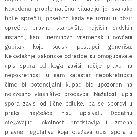
Navedenu problematičnu situaciju je svakako
bolje sprečiti, posebno kada se uzmu u obzir
oprečna pravna stanovišta najviših sudskih
instanci, kao i neminovni vremenski i novčani
gubitak koje sudski postupci generišu.
Nekadašnje zakonske odredbe su omogućavale
upis spora od koga zavisi nečije pravo na
nepokretnosti u sam katastar nepokretnosti
čime bi potencijalni kupac bio upozoren na
neizvesno vlasništvo prodavca. Nažalost, upis
spora zavisi od lične odluke, pa se sporovi u
praksi najčešće nisu upisivali. Dodatnu
otežavajuću okolnost predstavlja i izmena
pravne regulative koja otežava upis spora u