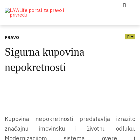
PRAVO
EMP
Sigurna kupovina
nepokretnosti
Kupovina nepokretnosti predstavlja izrazito
značajnu imovinsku i životnu odluku.
Modernizacijom sistema overe i