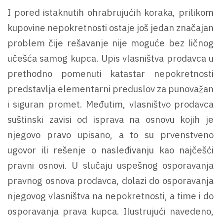
I pored istaknutih ohrabrujućih koraka, prilikom
kupovine nepokretnosti ostaje još jedan značajan
problem čije rešavanje nije moguće bez ličnog
učešća samog kupca. Upis vlasništva prodavca u
prethodno pomenuti katastar nepokretnosti
predstavlja elementarni preduslov za punovažan
i siguran promet. Međutim, vlasništvo prodavca
suštinski zavisi od isprava na osnovu kojih je
njegovo pravo upisano, a to su prvenstveno
ugovor ili rešenje o nasleđivanju kao najčešći
pravni osnovi. U slučaju uspešnog osporavanja
pravnog osnova prodavca, dolazi do osporavanja
njegovog vlasništva na nepokretnosti, a time i do
osporavanja prava kupca. Ilustrujući navedeno,