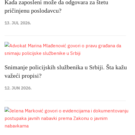
Kada zaposleni može da odgovara za štetu
pričinjenu poslodavcu?
13. JUL 2026.
Snimanje policijskih službenika u Srbiji. Šta kažu
važeći propisi?
12. JUN 2026.