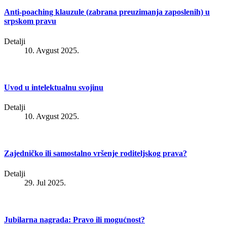
Anti-poaching klauzule (zabrana preuzimanja zaposlenih) u
srpskom pravu
Detalji
10. Avgust 2025.
Uvod u intelektualnu svojinu
Detalji
10. Avgust 2025.
Zajedničko ili samostalno vršenje roditeljskog prava?
Detalji
29. Jul 2025.
Jubilarna nagrada: Pravo ili mogućnost?