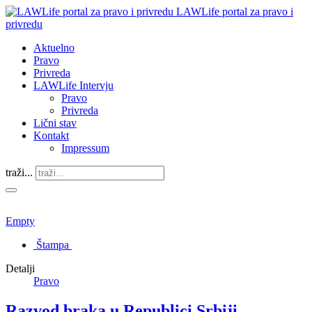
LAWLife portal za pravo i
privredu
Aktuelno
Pravo
Privreda
LAWLife Intervju
Pravo
Privreda
Lični stav
Kontakt
Impressum
traži...
Empty
Štampa
Detalji
Pravo
Razvod braka u Republici Srbiji