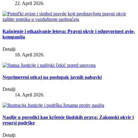
22. April 2026.
Kašnjenje i otkazivanje letova: Pravni okvir i odgovornost avio-
kompanija
Detalji
18. April 2026.
Neprimereni uticaj na postupak javnih nabavki
Detalji
14. April 2026.
Nasilje u porodici kao kršenje ljudskih prava: Zakonski okvir i
resursi podrške
Detalji