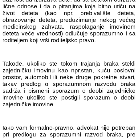
lične odnose i da o pitanjima koja bitno utiču na
život deteta (kao npr. prebivalište deteta,
obrazovanje deteta, preduzimanje nekog većeg
medicinskog zahvata, raspolaganje imovinom
deteta veće vrednosti) odlučuje sporazumno i sa
roditeljem koji vrši roditeljsko pravo.
Takođe, ukoliko ste tokom trajanja braka stekli
zajedničku imovinu kao npr.stan, kuću poslovni
prostor, automobil ili neke druge pokretne stvari,
takav predlog o sporazumnom razvodu braka
sadrža i pismeni sporazum o deobi zajedničke
imovine ukoliko ste postigli sporazum o deobi
zajedničke imovine.
Iako vam formalno-pravno, advokat nije potreban
pri predlogu za sporazumni razvod braka, pre