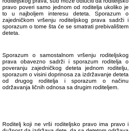
roditeljskog prava, sud može odlučiti da roditeljsko
pravo poveri samo jednom od roditelja ukoliko je
to u najboljem interesu deteta. Sporazum o
zajedničkom vršenju roditeljskog prava sadrži i
sporazum o tome šta će se smatrati prebivalištem
deteta.
Sporazum o samostalnom vršenju roditeljskog
prava obavezno sadrži i sporazum roditelja o
poveranju zajedničkog deteta jednom roditelju,
sporazum o visini doprinosa za izdržavanje deteta
od drugog roditelja i sporazum o načinu
održavanja ličnih odnosa sa drugim roditeljem.
Roditelj koji ne vrši roditeljsko pravo ima pravo i
dužnost da izdržava dete, da sa detetom održava