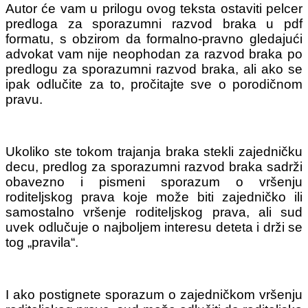
Autor će vam u prilogu ovog teksta ostaviti pelcer
predloga za sporazumni razvod braka u pdf
formatu, s obzirom da formalno-pravno gledajući
advokat vam nije neophodan za razvod braka po
predlogu za sporazumni razvod braka, ali ako se
ipak odlučite za to, pročitajte sve o porodičnom
pravu.
Ukoliko ste tokom trajanja braka stekli zajedničku
decu, predlog za sporazumni razvod braka sadrži
obavezno i pismeni sporazum o vršenju
roditeljskog prava koje može biti zajedničko ili
samostalno vršenje roditeljskog prava, ali sud
uvek odlučuje o najboljem interesu deteta i drži se
tog „pravila“.
I ako postignete sporazum o zajedničkom vršenju