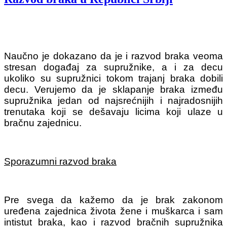
Naučno je dokazano da je i razvod braka veoma
stresan događaj za supružnike, a i za decu
ukoliko su supružnici tokom trajanj braka dobili
decu. Verujemo da je sklapanje braka između
supružnika jedan od najsrećnijih i najradosnijih
trenutaka koji se dešavaju licima koji ulaze u
bračnu zajednicu.
Sporazumni razvod braka
Pre svega da kažemo da je brak zakonom
uređena zajednica života žene i muškarca i sam
intistut braka, kao i razvod bračnih supružnika