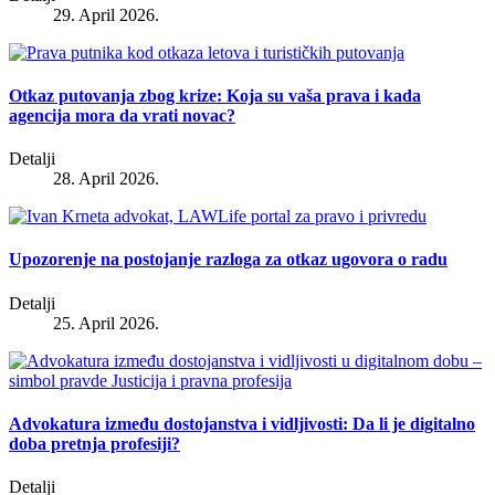
29. April 2026.
Otkaz putovanja zbog krize: Koja su vaša prava i kada
agencija mora da vrati novac?
Detalji
28. April 2026.
Upozorenje na postojanje razloga za otkaz ugovora o radu
Detalji
25. April 2026.
Advokatura između dostojanstva i vidljivosti: Da li je digitalno
doba pretnja profesiji?
Detalji