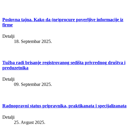
Poslovna tajna. Kako da (ne)procure poverljive informacije iz
firme
Detalji
18. Septembar 2025.
Tužba radi brisanje registrovanog sedišta privrednog društva i
preduzetnika
Detalji
09. Septembar 2025.
Radnopravni status pripravnika, praktikanata i specijalizanata
Detalji
25. Avgust 2025.