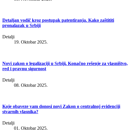
Detaljan vodič kroz postupak patentiranja. Kako zaštititi
pronalazak u Srbiji
Detalji
19. Oktobar 2025.
Novi zakon o legalizaciji u Srbiji. Konačno rešenje za vlasništvo,
red i pravnu sigurnost
Detalji
08. Oktobar 2025.
Koje obaveze vam donosi novi Zakon o centralnoj evidenciji
stvarnih vlasnika?
Detalji
01. Oktobar 2025.