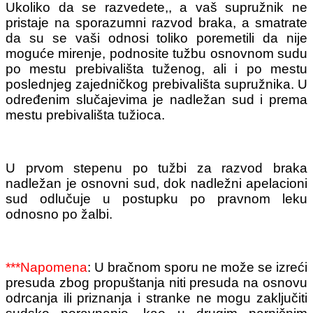
Ukoliko da se razvedete,, a vaš supružnik ne
pristaje na sporazumni razvod braka, a smatrate
da su se vaši odnosi toliko poremetili da nije
moguće mirenje, podnosite tužbu osnovnom sudu
po mestu prebivališta tuženog, ali i po mestu
poslednjeg zajedničkog prebivališta supružnika. U
određenim slučajevima je nadležan sud i prema
mestu prebivališta tužioca.
U prvom stepenu po tužbi za razvod braka
nadležan je osnovni sud, dok nadležni apelacioni
sud odlučuje u postupku po pravnom leku
odnosno po žalbi.
***Napomena
: U bračnom sporu ne može se izreći
presuda zbog propuštanja niti presuda na osnovu
odrcanja ili priznanja i stranke ne mogu zaključiti