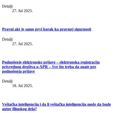
Detalji
27. Jul 2025.
Pravni akt je samo prvi korak ka pravnoj sigurnosti
Detalji
27. Jul 2025.
Podnošenje elektronske prijave – elektronska registracija
privrednog društva u APR – Sve što treba da znate pre
podnošenja prijave
Detalji
18. Jul 2025.
Veštačka inteligencija i da li veštačka inteligencija može da bude
autor filmskog dela?