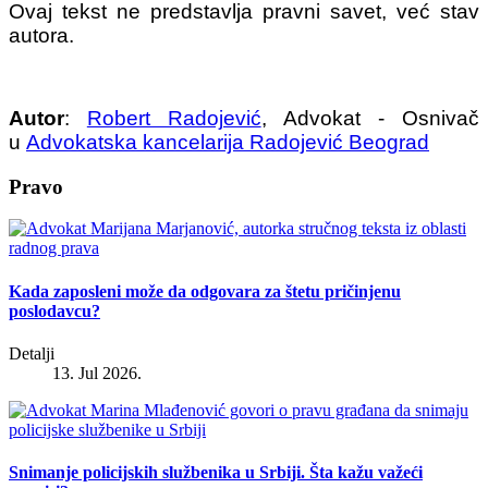
Ovaj tekst ne predstavlja pravni savet, već stav
autora.
Autor
:
Robert Radojević
, Advokat - Osnivač
u
Advokatska kancelarija Radojević Beograd
Pravo
Kada zaposleni može da odgovara za štetu pričinjenu
poslodavcu?
Detalji
13. Jul 2026.
Snimanje policijskih službenika u Srbiji. Šta kažu važeći