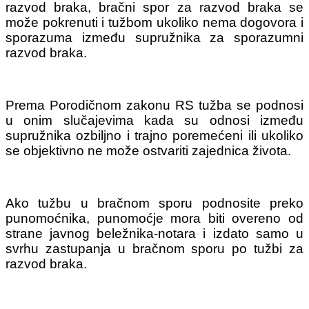
razvod braka, bračni spor za razvod braka se
može pokrenuti i tužbom ukoliko nema dogovora i
sporazuma između supružnika za sporazumni
razvod braka.
Prema Porodičnom zakonu RS tužba se podnosi
u onim slučajevima kada su odnosi između
supružnika ozbiljno i trajno poremećeni ili ukoliko
se objektivno ne može ostvariti zajednica života.
Ako tužbu u bračnom sporu podnosite preko
punomoćnika, punomoćje mora biti overeno od
strane javnog beležnika-notara i izdato samo u
svrhu zastupanja u bračnom sporu po tužbi za
razvod braka.