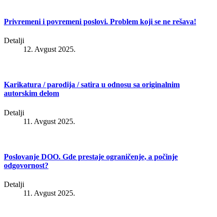
Privremeni i povremeni poslovi. Problem koji se ne rešava!
Detalji
12. Avgust 2025.
Karikatura / parodija / satira u odnosu sa originalnim
autorskim delom
Detalji
11. Avgust 2025.
Poslovanje DOO. Gde prestaje ograničenje, a počinje
odgovornost?
Detalji
11. Avgust 2025.