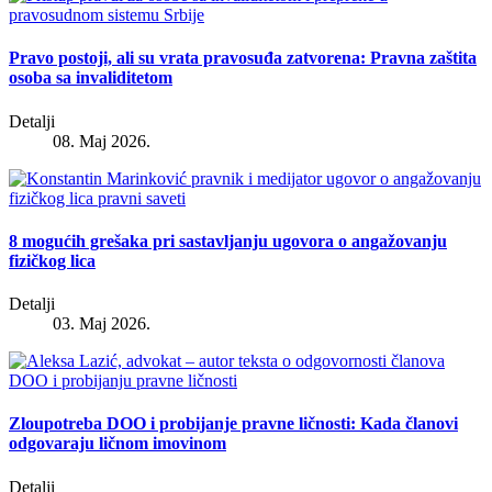
Pravo postoji, ali su vrata pravosuđa zatvorena: Pravna zaštita
osoba sa invaliditetom
Detalji
08. Maj 2026.
8 mogućih grešaka pri sastavljanju ugovora o angažovanju
fizičkog lica
Detalji
03. Maj 2026.
Zloupotreba DOO i probijanje pravne ličnosti: Kada članovi
odgovaraju ličnom imovinom
Detalji