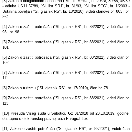
[3] Zakon o obligacionim odnosima ("Sl. list SFRJ", br. 29/78, 39/85, 45/89
- odluka USJ i 57/89, "Sl. list SRJ", br. 31/93, "Sl. list SCG", br. 1/2003 -
Ustavna povelja i "Sl. glasnik RS", br. 18/2020), videti članove br. 863 i br.
864
[4] Zakon o zaštiti potrošača ("Sl. glasnik RS", br. 88/2021), videti član br.
93 i br. 98
[5] Zakon o zaštiti potrošača ("Sl. glasnik RS", br. 88/2021), videti član br.
101
[6] Zakon o zaštiti potrošača ("Sl. glasnik RS", br. 88/2021), videti član br.
102
[7] Zakon o zaštiti potrošača ("Sl. glasnik RS", br. 88/2021), videti član br.
111
[8] Zakon o turizmu ("Sl. glasnik RS", br. 17/2019), član br. 78
[9] Zakon o zaštiti potrošača ("Sl. glasnik RS", br. 88/2021), videti član br.
113
[10] Presuda Višeg suda u Subotici, Gž 31/2018 od 23.10.2019. godine,
dostupno u elektronskoj pravnoj bazi Paragraf Lex
[11] Zakon o zaštiti potrošača ("Sl. glasnik RS", br. 88/2021), videti član