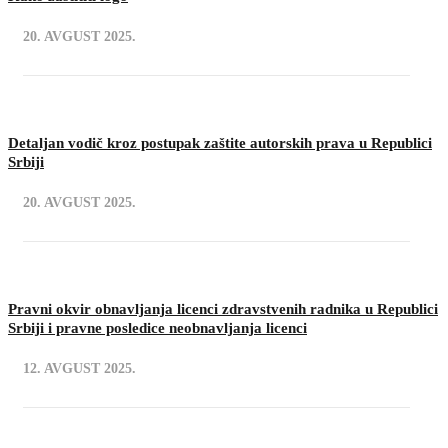
20. AVGUST 2025.
Detaljan vodič kroz postupak zaštite autorskih prava u Republici
Srbiji
20. AVGUST 2025.
Pravni okvir obnavljanja licenci zdravstvenih radnika u Republici
Srbiji i pravne posledice neobnavljanja licenci
12. AVGUST 2025.