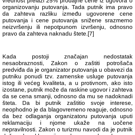
vrednost prelazi 25% prodajne cene iz ugovora o
organizovanju putovanja. Tada putnik ima pravo
da zahteva razliku između ugovorene cene
putovanja i cene putovanja snižene srazmerno
neizvršenju ili nepotpunom izvršenju, odnosno
pravo da zahteva naknadu štete.[7]
Kada postoji značajan nedostatak
nesaobraznosti, Zakon o zaštiti potrošača
predviđa da je organizator putovanja u obavezi da
putniku ponudi tzv. zamenske usluge putovanja
istog ili većeg kvaliteta, a u protivnom, ako isto
izostane, putnik može da raskine ugovor i zahteva
da se cena smanji, odnosno da mu se nadoknadi
šteta. Da bi putnik zaštitio svoje interese,
neophodno je da blagovremeno reaguje, odnosno
da bez odlaganja organizatoru putovanja uputi
reklamaciju i njome ukaže na uočene
nepravilnosti. Zakon o turizmu navodi da je putnik