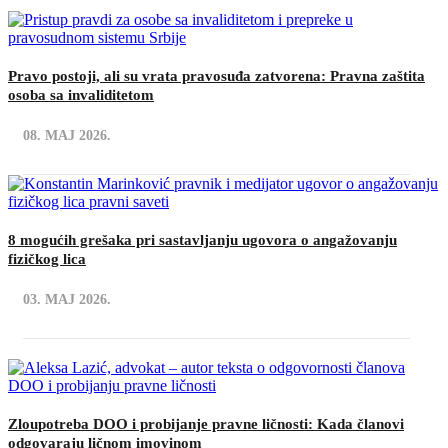
Pravo postoji, ali su vrata pravosuđa zatvorena: Pravna zaštita
osoba sa invaliditetom
08. MAJ 2026.
8 mogućih grešaka pri sastavljanju ugovora o angažovanju
fizičkog lica
03. MAJ 2026.
Zloupotreba DOO i probijanje pravne ličnosti: Kada članovi
odgovaraju ličnom imovinom