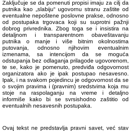
Zaključuje se da pomenuti propisi imaju za cilj da
putnika kao „slabiju“ ugovornu stranu zaštite od
eventualne nepoštene poslovne prakse, odnosno
od postupaka trgovaca koji su suprotni pažnji
dobrog privrednika. Zbog toga se i insistira na
detaljnom i transparentnom obaveštavanju
putnika o manje i više bitnim okolnostima
putovanja, odnosno njihovim eventualnim
izmenama, sa intencijom da se moguća
odstupanja bez odlaganja prilagode ugovorenom,
te se, kako je pomenuto, predviđa odgovornost
organizatora ako je ipak postupao nesavesno.
Ipak, i na svakom pojedincu je odgovornost da se
o svojim pravima i (pravnim) sredstvima koja mu
stoje na raspolaganju na vreme i detaljno
informiše kako bi se svrsishodno zaštitio od
eventualnih nesavesnih postupaka.
Ovaj tekst ne predstavlja pravni savet, već stav