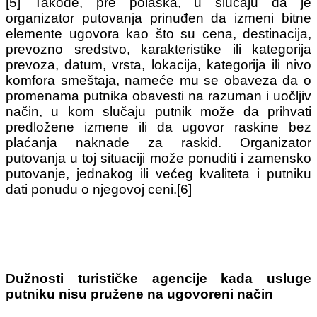
[5] Takođe, pre polaska, u slučaju da je
organizator putovanja prinuđen da izmeni bitne
elemente ugovora kao što su cena, destinacija,
prevozno sredstvo, karakteristike ili kategorija
prevoza, datum, vrsta, lokacija, kategorija ili nivo
komfora smeštaja, nameće mu se obaveza da o
promenama putnika obavesti na razuman i uočljiv
način, u kom slučaju putnik može da prihvati
predložene izmene ili da ugovor raskine bez
plaćanja naknade za raskid. Organizator
putovanja u toj situaciji može ponuditi i zamensko
putovanje, jednakog ili većeg kvaliteta i putniku
dati ponudu o njegovoj ceni.[6]
Dužnosti turističke agencije kada usluge
putniku nisu pružene na ugovoreni način