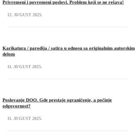
Privremeni i povremeni poslovi. Problem koji se ne rešava!
12. AVGUST 2025.
Karikatura / parodija / satira u odnosu sa originalnim autorskim
delom
11. AVGUST 2025.
Poslovanje DOO. Gde prestaje ograničenje, a počinje
odgovornost?
11. AVGUST 2025.