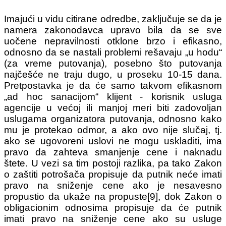
Imajući u vidu citirane odredbe, zaključuje se da je
namera zakonodavca upravo bila da se sve
uočene nepravilnosti otklone brzo i efikasno,
odnosno da se nastali problemi rešavaju „u hodu“
(za vreme putovanja), posebno što putovanja
najčešće ne traju dugo, u proseku 10-15 dana.
Pretpostavka je da će samo takvom efikasnоm
„ad hoc sanacijom“ klijent - korisnik usluga
agencije u većoj ili manjoj meri biti zadovoljan
uslugama organizatora putovanja, odnosno kako
mu je protekao odmor, a ako ovo nije slučaj, tj.
ako se ugovoreni uslovi ne mogu uskladiti, ima
pravo da zahteva smanjenje cene i naknadu
štete. U vezi sa tim postoji razlika, pa tako Zakon
o zaštiti potrošača propisuje da putnik neće imati
pravo na sniženje cene ako je nesavesno
propustio da ukaže na propuste[9], dok Zakon o
obligacionim odnosima propisuje da će putnik
imati pravo na sniženje cene ako su usluge