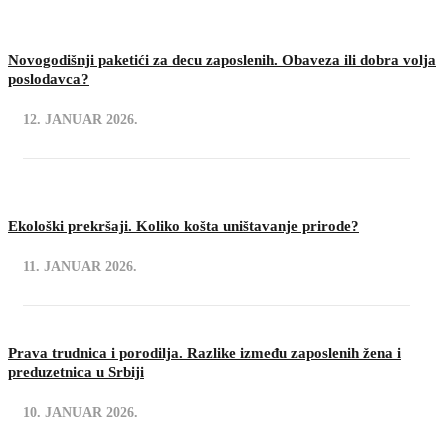
Novogodišnji paketići za decu zaposlenih. Obaveza ili dobra volja
poslodavca?
12. JANUAR 2026.
Ekološki prekršaji. Koliko košta uništavanje prirode?
11. JANUAR 2026.
Prava trudnica i porodilja. Razlike između zaposlenih žena i
preduzetnica u Srbiji
10. JANUAR 2026.