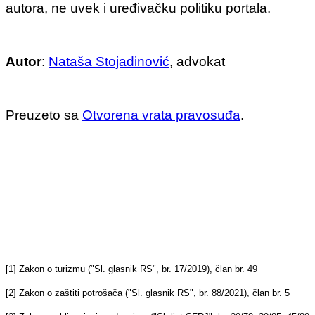
autora, ne uvek i uređivačku politiku portala.
Autor
:
Nataša Stojadinović
, advokat
Preuzeto sa
Otvorena vrata pravosuđa
.
[1] Zakon o turizmu ("Sl. glasnik RS", br. 17/2019), član br. 49
[2] Zakon o zaštiti potrošača ("Sl. glasnik RS", br. 88/2021), član br. 5