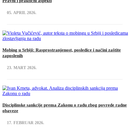
Pravni i praktični aspekti
05. APRIL 2026.
Mobing u Srbiji: Rasprostranjenost, posledice i načini zaštite
zaposlenih
23. MART 2026.
Disciplinske sankcije prema Zakonu o radu zbog povrede radne
obaveze
17. FEBRUAR 2026.