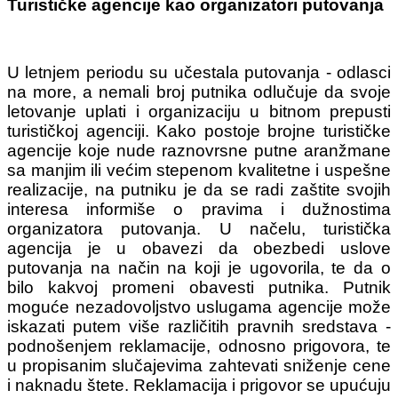
Turističke agencije kao organizatori putovanja
U letnjem periodu su učestala putovanja - odlasci
na more, a nemali broj putnika odlučuje da svoje
letovanje uplati i organizaciju u bitnom prepusti
turističkoj agenciji. Kako postoje brojne turističke
agencije koje nude raznovrsne putne aranžmane
sa manjim ili većim stepenom kvalitetne i uspešne
realizacije, na putniku je da se radi zaštite svojih
interesa informiše o pravima i dužnostima
organizatora putovanja. U načelu, turistička
agencija je u obavezi da obezbedi uslove
putovanja na način na koji je ugovorila, te da o
bilo kakvoj promeni obavesti putnika. Putnik
moguće nezadovoljstvo uslugama agencije može
iskazati putem više različitih pravnih sredstava -
podnošenjem reklamacije, odnosno prigovora, te
u propisanim slučajevima zahtevati sniženje cene
i naknadu štete. Reklamacija i prigovor se upućuju