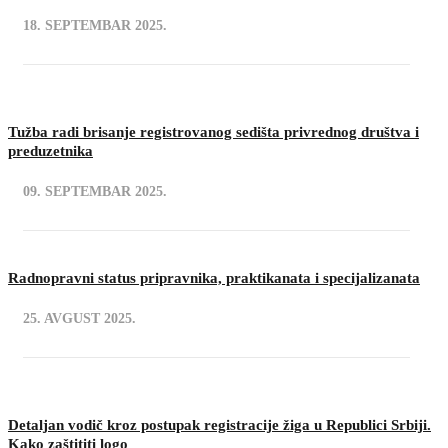
18. SEPTEMBAR 2025.
Tužba radi brisanje registrovanog sedišta privrednog društva i
preduzetnika
09. SEPTEMBAR 2025.
Radnopravni status pripravnika, praktikanata i specijalizanata
25. AVGUST 2025.
Detaljan vodič kroz postupak registracije žiga u Republici Srbiji.
Kako zaštititi logo