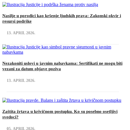
Nasilje u porodici kao kršenje ljudskih prava: Zakonski okvir i
resursi podrške
13. APRIL 2026.
Nezakoniti uslovi u javnim nabavkama: Sertifikati ne mogu biti
vezani za datum objave poziva
13. APRIL 2026.
Zaštita žrtava u krivičnom postupku. Ko su posebno osetljivi
svedoci?
05. APRIL 2026.