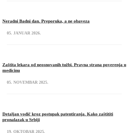
Neradni Badni dan. Preporuka, a ne obaveza
05. JANUAR 2026.
Zaštita lekara od neosnovanih tužbi. Pravna strana poverenja u
medicinu
05. NOVEMBAR 2025.
Detaljan vodič kroz postupak patentiranja. Kako zaštititi
pronalazak u Srbiji
19. OKTOBAR 2025.