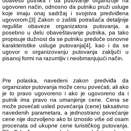
obavesti putnika i da putovanje organizuje na
ugovoren način, odnosno da putniku pruži usluge
koje imaju onaj sadržaj i svojstva predviđena
ugovorom.[3] Zakon o zaštiti potrašača detaljnije
reguliše obaveze organizatora putovanja, a
posebno u delu obaveštavanje putnika, pa tako
propisuje dužnost da se putniku predoče osnovne
karakteristike usluge putovanja[4], kao i da se
ugovor o organizovanju putovanja zaključi u
pisanoj formi na razumljiv i neobmanjujući način.
Pre polaska, navedeni zakon predviđa da
organizator putovanja može cenu povećati, ali ako
je to pravo ugovoreno i ako je ugovoreno da i
putnik ima pravo na umanjenje cene. Cena se
može povećati usled povećanja (cene) taksativno
navedenih parametara, a jednostrano povećanje
cene nije dozvoljeno ako bi iznosilo više od osam
procenata od ukupne cene turističkog putovanja.