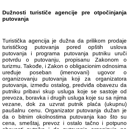
Dužnosti turističe agencije pre otpočinjanja
putovanja
Turistička agencija je dužna da prilikom prodaje
turističkog putovanja pored opštih uslova
putovanja i programa putovanja putniku uruči
potvrdu o putovanju, propisanu Zakonom o
turizmu. Takođe, i Zakon o obligacionim odnosima
uređuje poseban (imenovani) ugovor o
organizovanju putovanja koji za organizatora
putovanja, između ostalog, predviđa obavezu da
putniku pribavi skup usluga koje se sastoje od
prevoza, boravka i drugih usluga koje su sa njima
vezane, dok za uzvrat putnik plaća (ukupnu)
paušalnu cenu. Organizator putovanja dužan je
da o bitnim okolnostima putovanja kao što su
cena, smeštaj, prevoz i ostalo tačno i potpuno