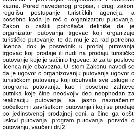
kazne. Pored navedenog propisa, i drugi zakoni
regulišu postupanje turističkih agencija, a
posebno kada je reč o organizatoru putovanja.
Zakon o zaštiti potrošača definiše da je
organizator putovanja trgovac koji organizuje
turističko putovanje, te da mu je za rad potrebna
licenca, dok je posrednik u prodaji putovanja
trgovac koji prodaje ili nudi na prodaju turističko
putovanje koje je sačinio trgovac, te za te poslove
licenca nije obavezna. U istom Zakonu navodi se
da je ugovor o organizovanju putovanja ugovor o
turističkom putovanju koji obuhvata sve usluge iz
programa putovanja, kao i posebne zahteve
putnika koje čine neodvojiv deo neophodan za
realizaciju putovanja, sa jasno naznačenim
početkom i završetkom putovanja i koji se prodaje
po jedinstvenoj prodajnoj ceni, a čine ga opšti
uslovi putovanja, program putovanja, potvrda o
putovanju, vaučer i dr.[2]