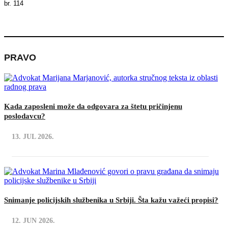
br. 114
PRAVO
Kada zaposleni može da odgovara za štetu pričinjenu
poslodavcu?
13. JUL 2026.
Snimanje policijskih službenika u Srbiji. Šta kažu važeći propisi?
12. JUN 2026.