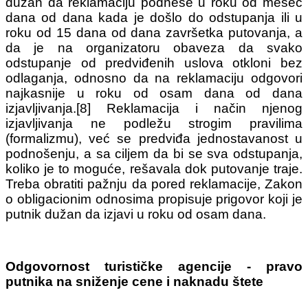
dužan da reklamaciju podnese u roku od mesec
dana od dana kada je došlo do odstupanja ili u
roku od 15 dana od dana završetka putovanja, a
da je na organizatoru obaveza da svako
odstupanje od predviđenih uslova otkloni bez
odlaganja, odnosno da na reklamaciju odgovori
najkasnije u roku od osam dana od dana
izjavljivanja.[8] Reklamacija i način njenog
izjavljivanja ne podležu strogim pravilima
(formalizmu), već se predviđa jednostavanost u
podnošenju, a sa ciljem da bi se sva odstupanja,
koliko je to moguće, rešavala dok putovanje traje.
Treba obratiti pažnju da pored reklamacije, Zakon
o obligacionim odnosima propisuje prigovor koji je
putnik dužan da izjavi u roku od osam dana.
Odgovornost turističke agencije - pravo
putnika na sniženje cene i naknadu štete