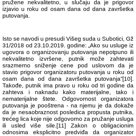
pružene nekvalitetno, u slučaju da je prigovor
izjavio u roku od osam dana od dana završetka
putovanja.
Isto se navodi u presudi Višeg suda u Subotici, Gž
31/2018 od 23.10.2019. godine: „Ako su usluge iz
ugovora o organizovanju putovanja nepotpuno ili
nekvalitetno izvršene, putnik može zahtevati
srazmerno sniženje cene pod uslovom da je
stavio prigovor organizatoru putovanja u roku od
osam dana od dana završetka putovanja”[10].
Takođe, putnik ima pravo u roku od tri godine da
zahteva i naknadu kako materijalne, tako i
nematerijalne štete. Odgovornost organizatora
putovanja je pooštrena - na njemu je da dokaže
da je nesaobraznost posledica propusta putnika,
trećeg lica koje nije odgovorno za pružanje usluga
ili usled više sile.[11] Zakon o obligacionim
odnosima eksplicitno predviđa da organizator