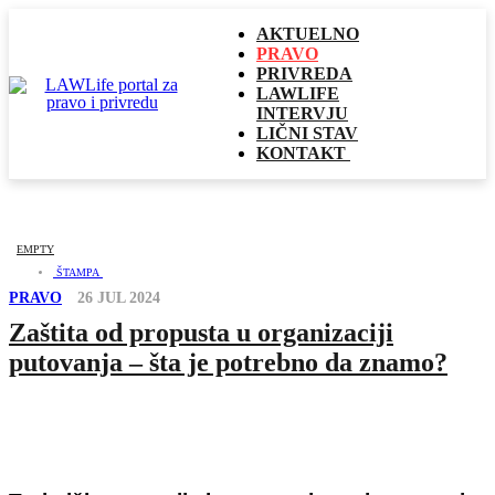
AKTUELNO
PRAVO
PRIVREDA
LAWLIFE
INTERVJU
LIČNI STAV
KONTAKT
EMPTY
ŠTAMPA
PRAVO
26 JUL 2024
Zaštita od propusta u organizaciji
putovanja – šta je potrebno da znamo?