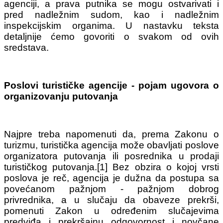
agenciji, a prava putnika se mogu ostvarivati i
pred nadležnim sudom, kao i nadležnim
inspekcijskim organima. U nastavku teksta
detaljnije ćemo govoriti o svakom od ovih
sredstava.
Poslovi turističke agencije - pojam ugovora o
organizovanju putovanja
Najpre treba napomenuti da, prema Zakonu o
turizmu, turistička agencija može obavljati poslove
organizatora putovanja ili posrednika u prodaji
turističkog putovanja.[1] Bez obzira o kojoj vrsti
poslova je reč, agencija je dužna da postupa sa
povećanom pažnjom - pažnjom dobrog
privrednika, a u slučaju da obaveze prekrši,
pomenuti Zakon u određenim slučajevima
predviđa i prekršajnu odgovornost i novčane