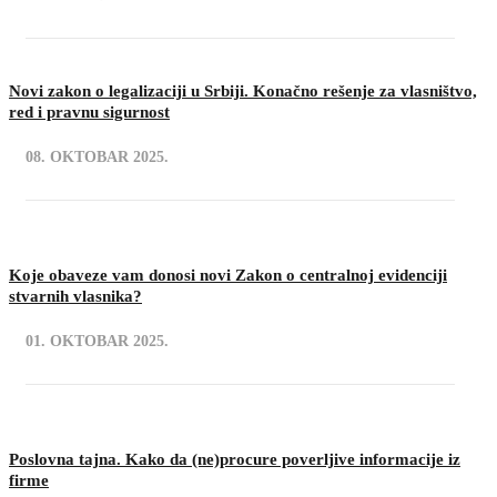
Novi zakon o legalizaciji u Srbiji. Konačno rešenje za vlasništvo,
red i pravnu sigurnost
08. OKTOBAR 2025.
Koje obaveze vam donosi novi Zakon o centralnoj evidenciji
stvarnih vlasnika?
01. OKTOBAR 2025.
Poslovna tajna. Kako da (ne)procure poverljive informacije iz
firme