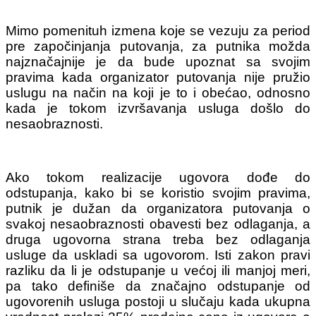
Mimo pomenituh izmena koje se vezuju za period
pre započinjanja putovanja, za putnika možda
najznačajnije je da bude upoznat sa svojim
pravima kada organizator putovanja nije pružio
uslugu na način na koji je to i obećao, odnosno
kada je tokom izvršavanja usluga došlo do
nesaobraznosti.
Ako tokom realizacije ugovora dođe do
odstupanja, kako bi se koristio svojim pravima,
putnik je dužan da organizatora putovanja o
svakoj nesaobraznosti obavesti bez odlaganja, a
druga ugovorna strana treba bez odlaganja
usluge da uskladi sa ugovorom. Isti zakon pravi
razliku da li je odstupanje u većoj ili manjoj meri,
pa tako definiše da značajno odstupanje od
ugovorenih usluga postoji u slučaju kada ukupna