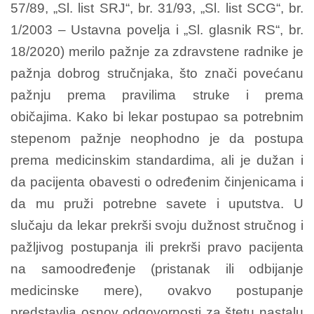
57/89, „Sl. list SRJ“, br. 31/93, „Sl. list SCG“, br.
1/2003 – Ustavna povelja i „Sl. glasnik RS“, br.
18/2020) merilo pažnje za zdravstene radnike je
pažnja dobrog stručnjaka, što znači povećanu
pažnju prema pravilima struke i prema
običajima. Kako bi lekar postupao sa potrebnim
stepenom pažnje neophodno je da postupa
prema medicinskim standardima, ali je dužan i
da pacijenta obavesti o određenim činjenicama i
da mu pruži potrebne savete i uputstva. U
slučaju da lekar prekrši svoju dužnost stručnog i
pažljivog postupanja ili prekrši pravo pacijenta
na samoodređenje (pristanak ili odbijanje
medicinske mere), ovakvo postupanje
predstavlja osnov odgovornosti za štetu nastalu