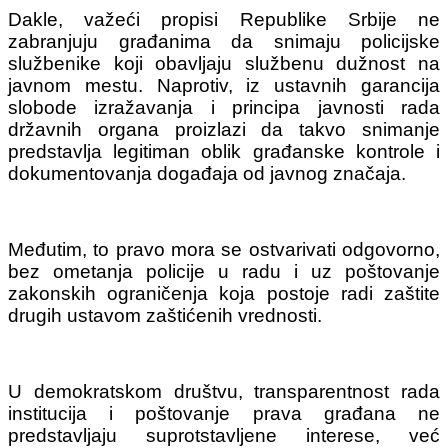
Dakle, važeći propisi Republike Srbije ne
zabranjuju građanima da snimaju policijske
službenike koji obavljaju službenu dužnost na
javnom mestu. Naprotiv, iz ustavnih garancija
slobode izražavanja i principa javnosti rada
državnih organa proizlazi da takvo snimanje
predstavlja legitiman oblik građanske kontrole i
dokumentovanja događaja od javnog značaja.
Međutim, to pravo mora se ostvarivati odgovorno,
bez ometanja policije u radu i uz poštovanje
zakonskih ograničenja koja postoje radi zaštite
drugih ustavom zaštićenih vrednosti.
U demokratskom društvu, transparentnost rada
institucija i poštovanje prava građana ne
predstavljaju suprotstavljene interese, već