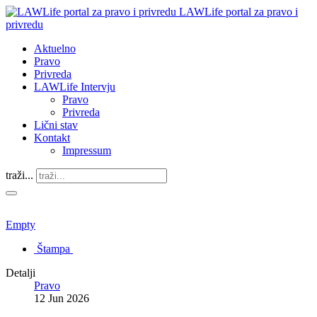
LAWLife portal za pravo i
privredu
Aktuelno
Pravo
Privreda
LAWLife Intervju
Pravo
Privreda
Lični stav
Kontakt
Impressum
traži...
Empty
Štampa
Detalji
Pravo
12 Jun 2026