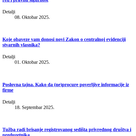
Detalji
08. Oktobar 2025.
Koje obaveze vam donosi novi Zakon o centralnoj evidenciji
stvarnih vlasnika?
Detalji
01. Oktobar 2025.
Poslovna tajna. Kako da (ne)procure poverljive informacije iz
firme
Detalji
18. Septembar 2025.
Tužba radi brisanje registrovanog sedišta privrednog društva i
preduzetnika