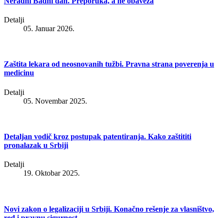
Neradni Badni dan. Preporuka, a ne obaveza
Detalji
05. Januar 2026.
Zaštita lekara od neosnovanih tužbi. Pravna strana poverenja u
medicinu
Detalji
05. Novembar 2025.
Detaljan vodič kroz postupak patentiranja. Kako zaštititi
pronalazak u Srbiji
Detalji
19. Oktobar 2025.
Novi zakon o legalizaciji u Srbiji. Konačno rešenje za vlasništvo,
red i pravnu sigurnost