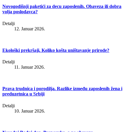
Novogodišnji paketići za decu zaposlenih. Obaveza ili dobra
volja poslodavca?
Detalji
12. Januar 2026.
Ekološki prekršaji. Koliko košta uništavanje prirode?
Detalji
11. Januar 2026.
Prava trudnica i porodilja. Razlike između zaposlenih žena i
preduzetnica u Srbiji
Detalji
10. Januar 2026.