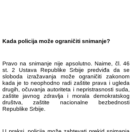
Kada policija može ograničiti snimanje?
Pravo na snimanje nije apsolutno. Naime, čl. 46
st. 2 Ustava Republike Srbije predviđa da se
sloboda izražavanja može ograničiti zakonom
kada je to neophodno radi zaštite prava i ugleda
drugih, očuvanja autoriteta i nepristrasnosti suda,
zaštite javnog zdravlja i morala demokratskog
društva, zaštite nacionalne bezbednosti
Republike Srbije.
U praksi, policija može zahtevati prekid snimanja