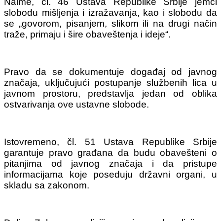
Naime, čl. 46 Ustava Republike Srbije jemči
slobodu mišljenja i izražavanja, kao i slobodu da
se „govorom, pisanjem, slikom ili na drugi način
traže, primaju i šire obaveštenja i ideje“.
Pravo da se dokumentuje događaj od javnog
značaja, uključujući postupanje službenih lica u
javnom prostoru, predstavlja jedan od oblika
ostvarivanja ove ustavne slobode.
Istovremeno, čl. 51 Ustava Republike Srbije
garantuje pravo građana da budu obavešteni o
pitanjima od javnog značaja i da pristupe
informacijama koje poseduju državni organi, u
skladu sa zakonom.