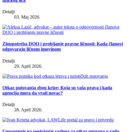
fizičkog lica
Detalji
03. Maj 2026.
Zloupotreba DOO i probijanje pravne ličnosti: Kada članovi
odgovaraju ličnom imovinom
Detalji
29. April 2026.
Otkaz putovanja zbog krize: Koja su vaša prava i kada
agencija mora da vrati novac?
Detalji
28. April 2026.
Upozorenje na postojanje razloga za otkaz ugovora o radu