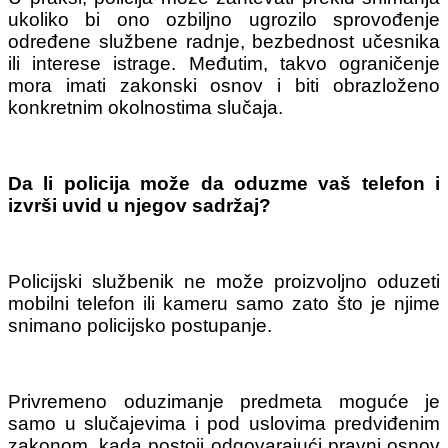
ukoliko bi ono ozbiljno ugrozilo sprovođenje
određene službene radnje, bezbednost učesnika
ili interese istrage. Međutim, takvo ograničenje
mora imati zakonski osnov i biti obrazloženo
konkretnim okolnostima slučaja.
Da li policija može da oduzme vaš telefon i
izvrši uvid u njegov sadržaj?
Policijski službenik ne može proizvoljno oduzeti
mobilni telefon ili kameru samo zato što je njime
snimano policijsko postupanje.
Privremeno oduzimanje predmeta moguće je
samo u slučajevima i pod uslovima predviđenim
zakonom, kada postoji odgovarajući pravni osnov