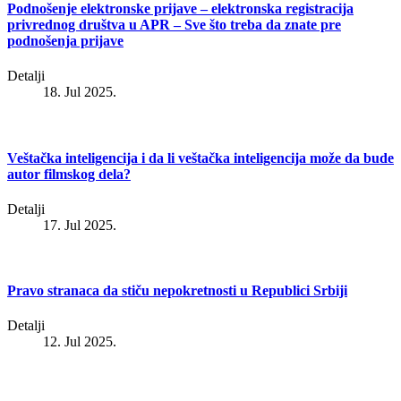
Podnošenje elektronske prijave – elektronska registracija
privrednog društva u APR – Sve što treba da znate pre
podnošenja prijave
Detalji
18. Jul 2025.
Veštačka inteligencija i da li veštačka inteligencija može da bude
autor filmskog dela?
Detalji
17. Jul 2025.
Pravo stranaca da stiču nepokretnosti u Republici Srbiji
Detalji
12. Jul 2025.