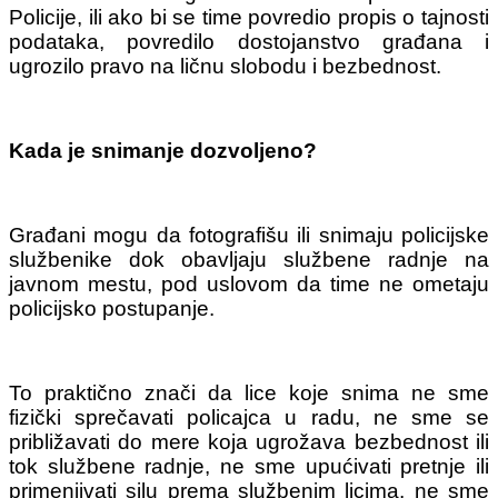
Policije, ili ako bi se time povredio propis o tajnosti
podataka, povredilo dostojanstvo građana i
ugrozilo pravo na ličnu slobodu i bezbednost.
Kada je snimanje dozvoljeno?
Građani mogu da fotografišu ili snimaju policijske
službenike dok obavljaju službene radnje na
javnom mestu, pod uslovom da time ne ometaju
policijsko postupanje.
To praktično znači da lice koje snima ne sme
fizički sprečavati policajca u radu, ne sme se
približavati do mere koja ugrožava bezbednost ili
tok službene radnje, ne sme upućivati pretnje ili
primenjivati silu prema službenim licima, ne sme