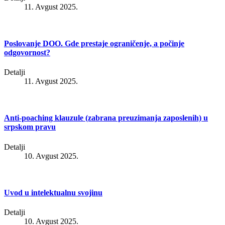
11. Avgust 2025.
Poslovanje DOO. Gde prestaje ograničenje, a počinje
odgovornost?
Detalji
11. Avgust 2025.
Anti-poaching klauzule (zabrana preuzimanja zaposlenih) u
srpskom pravu
Detalji
10. Avgust 2025.
Uvod u intelektualnu svojinu
Detalji
10. Avgust 2025.