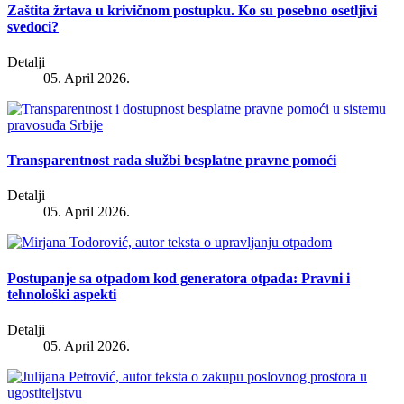
Zaštita žrtava u krivičnom postupku. Ko su posebno osetljivi
svedoci?
Detalji
05. April 2026.
Transparentnost rada službi besplatne pravne pomoći
Detalji
05. April 2026.
Postupanje sa otpadom kod generatora otpada: Pravni i
tehnološki aspekti
Detalji
05. April 2026.