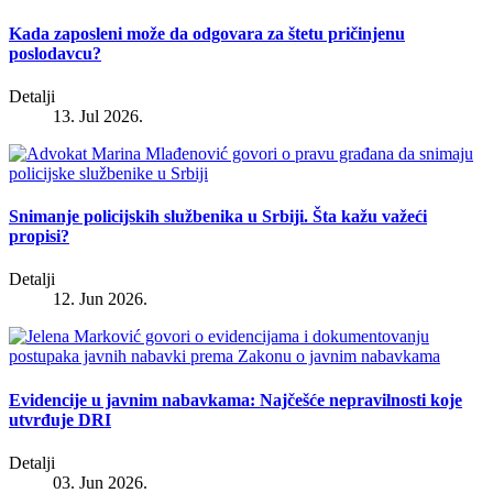
Kada zaposleni može da odgovara za štetu pričinjenu
poslodavcu?
Detalji
13. Jul 2026.
Snimanje policijskih službenika u Srbiji. Šta kažu važeći
propisi?
Detalji
12. Jun 2026.
Evidencije u javnim nabavkama: Najčešće nepravilnosti koje
utvrđuje DRI
Detalji
03. Jun 2026.