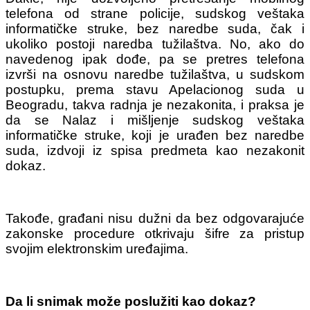
telefona od strane policije, sudskog veštaka
informatičke struke, bez naredbe suda, čak i
ukoliko postoji naredba tužilaštva. No, ako do
navedenog ipak dođe, pa se pretres telefona
izvrši na osnovu naredbe tužilaštva, u sudskom
postupku, prema stavu Apelacionog suda u
Beogradu, takva radnja je nezakonita, i praksa je
da se Nalaz i mišljenje sudskog veštaka
informatičke struke, koji je urađen bez naredbe
suda, izdvoji iz spisa predmeta kao nezakonit
dokaz.
Takođe, građani nisu dužni da bez odgovarajuće
zakonske procedure otkrivaju šifre za pristup
svojim elektronskim uređajima.
Da li snimak može poslužiti kao dokaz?