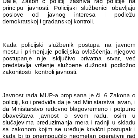
Dalje, Zakon o policiji zasniva rad policije na
principu javnosti. Policijski službenici obavljaju
poslove od javnog interesa i podležu
demokratskoj i građanskoj kontroli.
Kada policijski službenik postupa na javnom
mestu i primenjuje policijska ovlašćenja, njegovo
postupanje nije isključivo privatna stvar, već
predstavlja vršenje službene dužnosti podložno
zakonitosti i kontroli javnosti.
Javnost rada MUP-a propisana je čl. 6 Zakona o
policiji, koji predviđa da je rad Ministarstva javan, i
da Ministarstvo redovno blagovremeno i potpuno
obaveštava javnost o svom radu, osim u
slučajevima preduzimanja mera i radnji u skladu
sa zakonom kojim se uređuje krivični postupak i
kada bi to onemogućilo neometan operativni rad