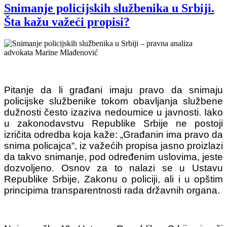
Snimanje policijskih službenika u Srbiji.
Šta kažu važeći propisi?
Pitanje da li građani imaju pravo da snimaju
policijske službenike tokom obavljanja službene
dužnosti često izaziva nedoumice u javnosti. Iako
u zakonodavstvu Republike Srbije ne postoji
izričita odredba koja kaže: „Građanin ima pravo da
snima policajca“, iz važećih propisa jasno proizlazi
da takvo snimanje, pod određenim uslovima, jeste
dozvoljeno. Osnov za to nalazi se u Ustavu
Republike Srbije, Zakonu o policiji, ali i u opštim
principima transparentnosti rada državnih organa.