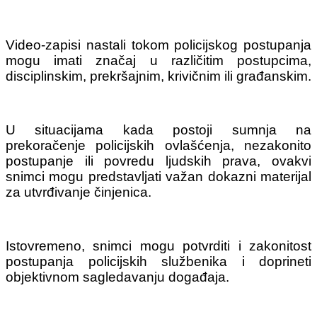
Video-zapisi nastali tokom policijskog postupanja
mogu imati značaj u različitim postupcima,
disciplinskim, prekršajnim, krivičnim ili građanskim.
U situacijama kada postoji sumnja na
prekoračenje policijskih ovlašćenja, nezakonito
postupanje ili povredu ljudskih prava, ovakvi
snimci mogu predstavljati važan dokazni materijal
za utvrđivanje činjenica.
Istovremeno, snimci mogu potvrditi i zakonitost
postupanja policijskih službenika i doprineti
objektivnom sagledavanju događaja.