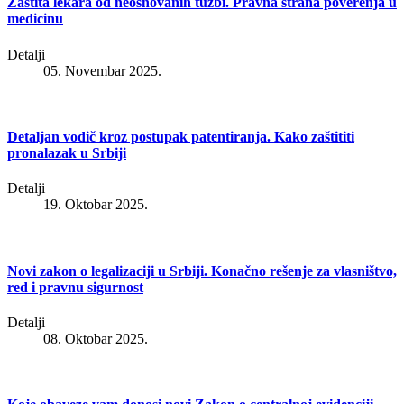
Zaštita lekara od neosnovanih tužbi. Pravna strana poverenja u
medicinu
Detalji
05. Novembar 2025.
Detaljan vodič kroz postupak patentiranja. Kako zaštititi
pronalazak u Srbiji
Detalji
19. Oktobar 2025.
Novi zakon o legalizaciji u Srbiji. Konačno rešenje za vlasništvo,
red i pravnu sigurnost
Detalji
08. Oktobar 2025.