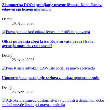
Zloupotreba DOO i probijanje pravne ličnosti: Kada članovi
odgovaraju ličnom imovinom
Detalji
29. April 2026.
Otkaz putovanja zbog krize: Koja su vaša prava i kada
agencija mora da vrati novac?
Detalji
28. April 2026.
Upozorenje na postojanje razloga za otkaz ugovora o radu
Detalji
25. April 2026.