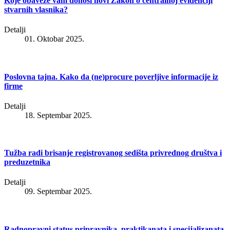
Koje obaveze vam donosi novi Zakon o centralnoj evidenciji
stvarnih vlasnika?
Detalji
01. Oktobar 2025.
Poslovna tajna. Kako da (ne)procure poverljive informacije iz
firme
Detalji
18. Septembar 2025.
Tužba radi brisanje registrovanog sedišta privrednog društva i
preduzetnika
Detalji
09. Septembar 2025.
Radnopravni status pripravnika, praktikanata i specijalizanata