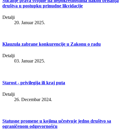
Sticanje prava svojine na nepokretnostima nakon brisanja
društva u postupku prinudne likvidacije
Detalji
20. Januar 2025.
Klauzula zabrane konkurencije u Zakonu o radu
Detalji
03. Januar 2025.
Starost - privilegija ili kraj puta
Detalji
26. Decembar 2024.
Statusne promene u kojima učestvuje jedno društvo sa
ograničenom odgovornošću