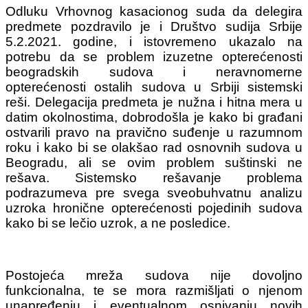
Odluku Vrhovnog kasacionog suda da delegira
predmete pozdravilo je i Društvo sudija Srbije
5.2.2021. godine, i istovremeno ukazalo na
potrebu da se problem izuzetne opterećenosti
beogradskih sudova i neravnomerne
opterećenosti ostalih sudova u Srbiji sistemski
reši. Delegacija predmeta je nužna i hitna mera u
datim okolnostima, dobrodošla je kako bi građani
ostvarili pravo na pravično suđenje u razumnom
roku i kako bi se olakšao rad osnovnih sudova u
Beogradu, ali se ovim problem suštinski ne
rešava. Sistemsko rešavanje problema
podrazumeva pre svega sveobuhvatnu analizu
uzroka hronične opterećenosti pojedinih sudova
kako bi se lečio uzrok, a ne posledice.
Postojeća mreža sudova nije dovoljno
funkcionalna, te se mora razmišljati o njenom
unapređenju i eventualnom osnivanju novih