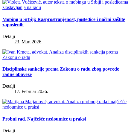
Mobing u Srbiji: Rasprostranjenost, posledice i načini zaštite
zaposlenih
Detalji
23. Mart 2026.
Disciplinske sankcije prema Zakonu o radu zbog povrede
radne obaveze
Detalji
17. Februar 2026.
Probni rad. Najčešće nedoumice u praksi
Detalji