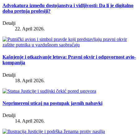
Advokatura između dostojanstva i vidljivosti: Da li je digitalno
doba pretnja profesiji?
Detalji
22. April 2026.
Kašnjenje i otkazivanje letova: Pravni okvir i odgovornost avio-
kompanija
Detalji
18. April 2026.
Neprimereni uticaj na postupak javnih nabavki
Detalji
14. April 2026.