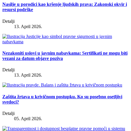
Nasilje u porodici kao kršenje ljudskih prava: Zakonski okvir i
resursi podrške
Detalji
13. April 2026.
Nezakoniti uslovi u javnim nabavkama: Sertifikati ne mogu biti
vezani za datum objave poziva
Detalji
13. April 2026.
Zaštita žrtava u krivičnom postupku. Ko su posebno osetljivi
svedoci?
Detalji
05. April 2026.