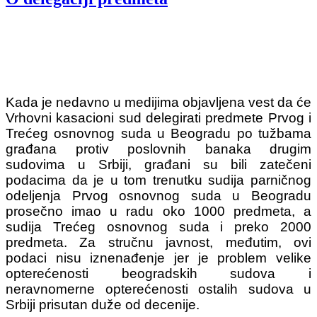
Kada je nedavno u medijima objavljena vest da će
Vrhovni kasacioni sud delegirati predmete Prvog i
Trećeg osnovnog suda u Beogradu po tužbama
građana protiv poslovnih banaka drugim
sudovima u Srbiji, građani su bili zatečeni
podacima da je u tom trenutku sudija parničnog
odeljenja Prvog osnovnog suda u Beogradu
prosečno imao u radu oko 1000 predmeta, a
sudija Trećeg osnovnog suda i preko 2000
predmeta. Za stručnu javnost, međutim, ovi
podaci nisu iznenađenje jer je problem velike
opterećenosti beogradskih sudova i
neravnomerne opterećenosti ostalih sudova u
Srbiji prisutan duže od decenije.