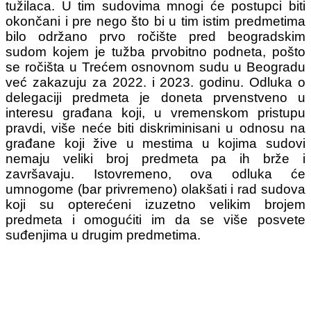
tužilaca. U tim sudovima mnogi će postupci biti
okončani i pre nego što bi u tim istim predmetima
bilo održano prvo ročište pred beogradskim
sudom kojem je tužba prvobitno podneta, pošto
se ročišta u Trećem osnovnom sudu u Beogradu
već zakazuju za 2022. i 2023. godinu. Odluka o
delegaciji predmeta je doneta prvenstveno u
interesu građana koji, u vremenskom pristupu
pravdi, više neće biti diskriminisani u odnosu na
građane koji žive u mestima u kojima sudovi
nemaju veliki broj predmeta pa ih brže i
završavaju. Istovremeno, ova odluka će
umnogome (bar privremeno) olakšati i rad sudova
koji su opterećeni izuzetno velikim brojem
predmeta i omogućiti im da se više posvete
suđenjima u drugim predmetima.