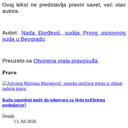
Ovaj tekst ne predstavlja pravni savet, već stav
autora.
Autori:
Nada Đorđević, sudija Prvog osnovnog
suda u Beogradu
Preuzeto sa
Otvorena vrata pravosuđa
.
Pravo
Kada zaposleni može da odgovara za štetu pričinjenu
poslodavcu?
Detalji
13. Jul 2026.