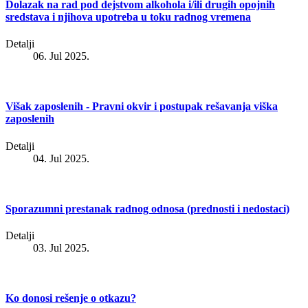
Dolazak na rad pod dejstvom alkohola i/ili drugih opojnih
sredstava i njihova upotreba u toku radnog vremena
Detalji
06. Jul 2025.
Višak zaposlenih - Pravni okvir i postupak rešavanja viška
zaposlenih
Detalji
04. Jul 2025.
Sporazumni prestanak radnog odnosa (prednosti i nedostaci)
Detalji
03. Jul 2025.
Ko donosi rešenje o otkazu?