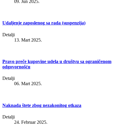
09. Jun 2025.
Udaljenje zaposlenog sa rada (suspenzija)
Detalji
13. Mart 2025.
Pravo preče kupovine udela u društvu sa ograničenom
odgovornošću
Detalji
06. Mart 2025.
Naknada štete zbog nezakonitog otkaza
Detalji
24. Februar 2025.