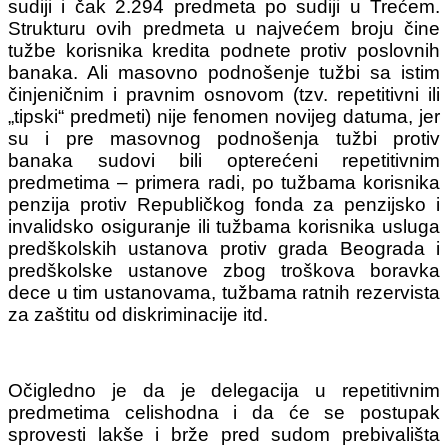
sudiji i čak 2.294 predmeta po sudiji u Trećem.
Strukturu ovih predmeta u najvećem broju čine
tužbe korisnika kredita podnete protiv poslovnih
banaka. Ali masovno podnošenje tužbi sa istim
činjeničnim i pravnim osnovom (tzv. repetitivni ili
„tipski“ predmeti) nije fenomen novijeg datuma, jer
su i pre masovnog podnošenja tužbi protiv
banaka sudovi bili opterećeni repetitivnim
predmetima – primera radi, po tužbama korisnika
penzija protiv Republičkog fonda za penzijsko i
invalidsko osiguranje ili tužbama korisnika usluga
predškolskih ustanova protiv grada Beograda i
predškolske ustanove zbog troškova boravka
dece u tim ustanovama, tužbama ratnih rezervista
za zaštitu od diskriminacije itd.
Očigledno je da je delegacija u repetitivnim
predmetima celishodna i da će se postupak
sprovesti lakše i brže pred sudom prebivališta