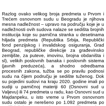
Razlog ovako velikog broja predmeta u Prvom i
Trećem osnovnom sudu u Beogradu je njihova
mesna nadležnost – upravo na području koje je u
nadležnosti ovih sudova nalaze se sedišta brojnih
institucija koje su parnična stranka u desetinama
hiljada predmeta (Republika Srbija, Republički
fond penzijskog i invalidskog osiguranja, Grad
Beograd, republičke direkcije za građevinsko
zemljište, za puteve, imovinu, brojna obdaništa i
sl), velikih poslovnih banaka i poslovnih sistema
(javnih preduzeća), a shodno odredbama
procesnih zakona, tužba se po pravilu podnosi
sudu na čijem području je sedište tuženog. Dok
su pojedini sudovi na kraju 2020. godine imali po
sudiji u parničnoj materiji 60 (Osnovni sud u
Valjevu) ili 74 predmeta u radu, kao Osnovni sud u
Majdanpeku, u isto vreme u Prvom osnovnom
sudu ostalo je nerešeno po 1.092 predmeta po