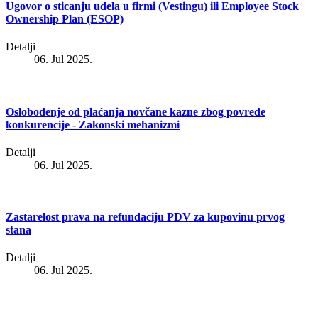
Ugovor o sticanju udela u firmi (Vestingu) ili Employee Stock
Ownership Plan (ESOP)
Detalji
06. Jul 2025.
Oslobođenje od plaćanja novčane kazne zbog povrede
konkurencije - Zakonski mehanizmi
Detalji
06. Jul 2025.
Zastarelost prava na refundaciju PDV za kupovinu prvog
stana
Detalji
06. Jul 2025.