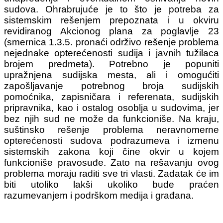
sudova. Ohrabrujuće je to što je potreba za
sistemskim rešenjem prepoznata i u okviru
revidiranog Akcionog plana za poglavlje 23
(smernica 1.3.5. pronaći održivo rešenje problema
nejednake opterećenosti sudija i javnih tužilaca
brojem predmeta). Potrebno je popuniti
upražnjena sudijska mesta, ali i omogućiti
zapošljavanje potrebnog broja sudijskih
pomoćnika, zapisničara i referenata, sudijskih
pripravnika, kao i ostalog osoblja u sudovima, jer
bez njih sud ne može da funkcioniše. Na kraju,
suštinsko rešenje problema neravnomerne
opterećenosti sudova podrazumeva i izmenu
sistemskih zakona koji čine okvir u kojem
funkcioniše pravosuđe. Zato na rešavanju ovog
problema moraju raditi sve tri vlasti. Zadatak će im
biti utoliko lakši ukoliko bude praćen
razumevanjem i podrškom medija i građana.