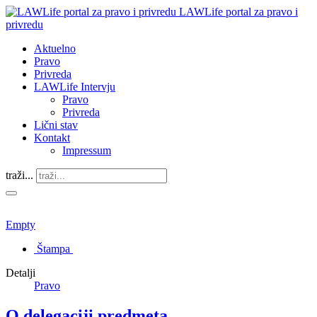
LAWLife portal za pravo i
privredu
Aktuelno
Pravo
Privreda
LAWLife Intervju
Pravo
Privreda
Lični stav
Kontakt
Impressum
traži...
Empty
Štampa
Detalji
Pravo
O delegaciji predmeta