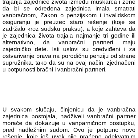
trajanja zajednice života između muškarca i žene
da bi se određena zajednica imala smatrati
vanbračnom, Zakon o penzijskom i invalidskom
osiguranju je preuzeo staro rešenje (koje se
zadržalo kroz sudsku praksu), a koje zahteva da
je zajednica života trajala najmanje tri godine ili
alternativno, da vanbračni partneri imaju
zajedničko dete. Isti uslovi su predviđeni i za
ostvarivanje prava na porodičnu penziju od strane
supružnika, tako da su na ovaj način izjednačeni
u potpunosti bračni i vanbračni partneri.
U svakom slučaju, činjenicu da je vanbračna
zajednica postojala, nadživeli vanbračni partner
moraće da dokazuje u vanparničnom postupku,
pred nadležnim sudom. Ovo je potpuno novo
rešenje, koje još uvek nije praćeno adekvatnim