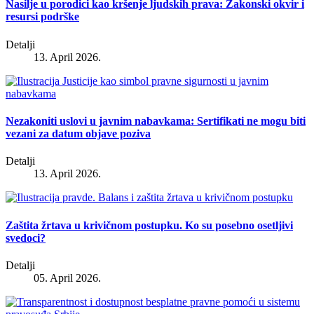
Nasilje u porodici kao kršenje ljudskih prava: Zakonski okvir i
resursi podrške
Detalji
13. April 2026.
Nezakoniti uslovi u javnim nabavkama: Sertifikati ne mogu biti
vezani za datum objave poziva
Detalji
13. April 2026.
Zaštita žrtava u krivičnom postupku. Ko su posebno osetljivi
svedoci?
Detalji
05. April 2026.