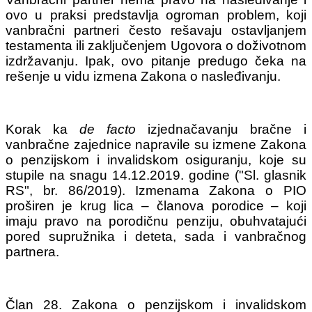
ovo u praksi predstavlja ogroman problem, koji
vanbračni partneri često rešavaju ostavljanjem
testamenta ili zaključenjem Ugovora o doživotnom
izdržavanju. Ipak, ovo pitanje predugo čeka na
rešenje u vidu izmena Zakona o nasleđivanju.
Korak ka
de facto
izjednačavanju bračne i
vanbračne zajednice napravile su izmene Zakona
o penzijskom i invalidskom osiguranju, koje su
stupile na snagu 14.12.2019. godine ("Sl. glasnik
RS", br. 86/2019). Izmenama Zakona o PIO
proširen je krug lica – članova porodice – koji
imaju pravo na porodičnu penziju, obuhvatajući
pored supružnika i deteta, sada i vanbračnog
partnera.
Član 28. Zakona o penzijskom i invalidskom