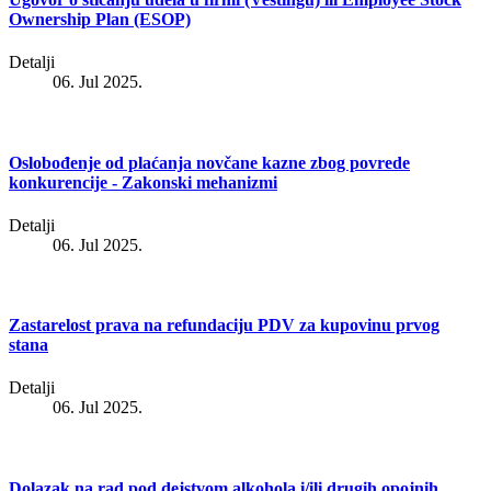
Ownership Plan (ESOP)
Detalji
06. Jul 2025.
Oslobođenje od plaćanja novčane kazne zbog povrede
konkurencije - Zakonski mehanizmi
Detalji
06. Jul 2025.
Zastarelost prava na refundaciju PDV za kupovinu prvog
stana
Detalji
06. Jul 2025.
Dolazak na rad pod dejstvom alkohola i/ili drugih opojnih