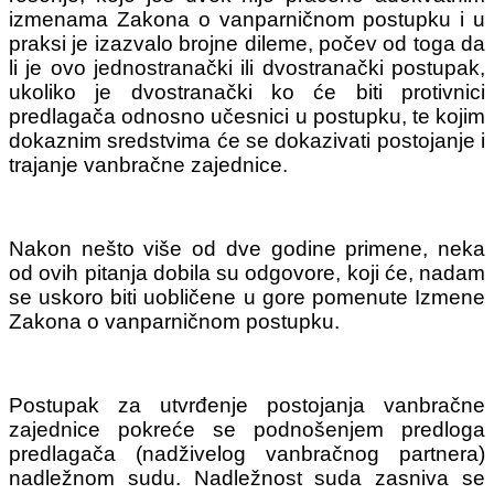
izmenama Zakona o vanparničnom postupku i u
praksi je izazvalo brojne dileme, počev od toga da
li je ovo jednostranački ili dvostranački postupak,
ukoliko je dvostranački ko će biti protivnici
predlagača odnosno učesnici u postupku, te kojim
dokaznim sredstvima će se dokazivati postojanje i
trajanje vanbračne zajednice.
Nakon nešto više od dve godine primene, neka
od ovih pitanja dobila su odgovore, koji će, nadam
se uskoro biti uobličene u gore pomenute Izmene
Zakona o vanparničnom postupku.
Postupak za utvrđenje postojanja vanbračne
zajednice pokreće se podnošenjem predloga
predlagača (nadživelog vanbračnog partnera)
nadležnom sudu. Nadležnost suda zasniva se