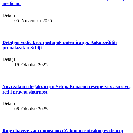
medicinu
Detalji
05. Novembar 2025.
Detaljan vodič kroz postupak patentiranja. Kako zaštititi
pronalazak u Srbiji
Detalji
19. Oktobar 2025.
Novi zakon o legalizaciji u Srbiji. Konačno rešenje za vlasništvo,
red i pravnu sigurnost
Detalji
08. Oktobar 2025.
Koje obaveze vam donosi novi Zakon o centralnoj evidenciji