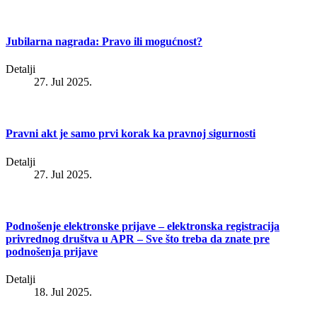
Jubilarna nagrada: Pravo ili mogućnost?
Detalji
27. Jul 2025.
Pravni akt je samo prvi korak ka pravnoj sigurnosti
Detalji
27. Jul 2025.
Podnošenje elektronske prijave – elektronska registracija
privrednog društva u APR – Sve što treba da znate pre
podnošenja prijave
Detalji
18. Jul 2025.