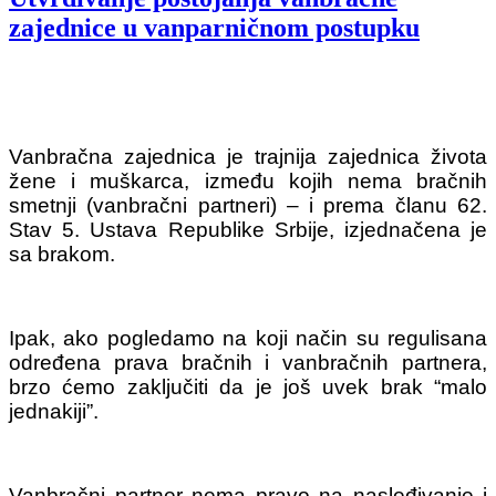
zajednice u vanparničnom postupku
Vanbračna zajednica je trajnija zajednica života
žene i muškarca, između kojih nema bračnih
smetnji (vanbračni partneri) – i prema članu 62.
Stav 5. Ustava Republike Srbije, izjednačena je
sa brakom.
Ipak, ako pogledamo na koji način su regulisana
određena prava bračnih i vanbračnih partnera,
brzo ćemo zaključiti da je još uvek brak “malo
jednakiji”.
Vanbračni partner nema pravo na nasleđivanje i