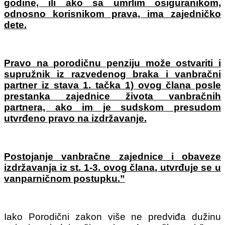
godine, ili ako sa umrlim osiguranikom,
odnosno korisnikom prava, ima zajedničko
dete.
Pravo na porodičnu penziju može ostvariti i
supružnik iz razvedenog braka i vanbračni
partner iz stava 1. tačka 1) ovog člana posle
prestanka zajednice života vanbračnih
partnera, ako im je sudskom presudom
utvrđeno pravo na izdržavanje.
Postojanje vanbračne zajednice i obaveze
izdržavanja iz st. 1-3. ovog člana, utvrđuje se u
vanparničnom postupku.”
Iako Porodični zakon više ne predviđa dužinu