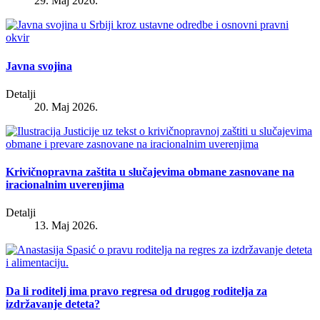
29. Maj 2026.
Javna svojina
Detalji
20. Maj 2026.
Krivičnopravna zaštita u slučajevima obmane zasnovane na
iracionalnim uverenjima
Detalji
13. Maj 2026.
Da li roditelj ima pravo regresa od drugog roditelja za
izdržavanje deteta?