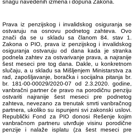
snagu navedenih izmena i dopuna Zakona.
Prava iz penzijskog i invalidskog osiguranja se
ostvaruju na osnovu podnetog zahteva. Ovo
znači da se u skladu sa članom 84. stav 1.
Zakona o PIO, prava iz penzijskog i invalidskog
osiguranja ostvaruju od dana kada je stranka
podnela zahtev za ostvarivanje prava, a najranije
šest meseci pre tog dana. Dakle, u konkretnom
slučaju, a u skladu sa Mišljenjem Ministarstva za
rad, zapošljavanje, boračka i socijalna pitanja br.
br. 181-00-00029/2020-07 od 2.3.2020. godine,
vanbračni partner će pravo na porodičnu penziju
ostvariti najranije šest meseci pre podnetog
zahteva, nevezano za trenutak smrti vanbračnog
partnera, ukoliko su ispunjeni svi zakonski uslovi.
Republički Fond za PIO donosi Rešenje kojim
vanbračnom partneru utvrđuje visinu porodične
penzije i nalaže isplatu (za šest meseci pre