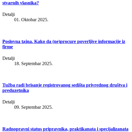
stvarnih vlasnika?
Detalji
01. Oktobar 2025.
Poslovna tajna. Kako da (ne)procure poverljive informacije iz
firme
Detalji
18. Septembar 2025.
Tužba radi brisanje registrovanog sedišta privrednog društva i
preduzetnika
Detalji
09. Septembar 2025.
Radnopravni status pripravnika, praktikanata i specijalizanata