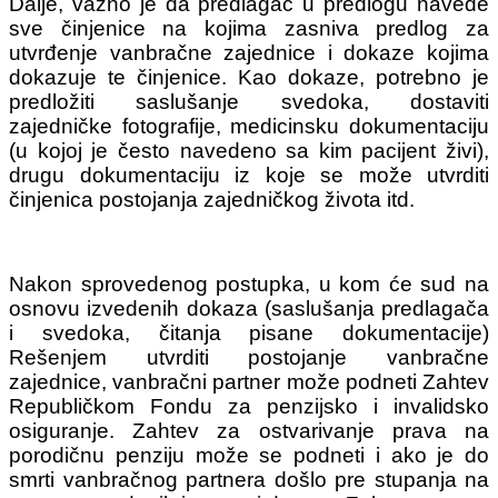
Dalje, važno je da predlagač u predlogu navede
sve činjenice na kojima zasniva predlog za
utvrđenje vanbračne zajednice i dokaze kojima
dokazuje te činjenice. Kao dokaze, potrebno je
predložiti saslušanje svedoka, dostaviti
zajedničke fotografije, medicinsku dokumentaciju
(u kojoj je često navedeno sa kim pacijent živi),
drugu dokumentaciju iz koje se može utvrditi
činjenica postojanja zajedničkog života itd.
Nakon sprovedenog postupka, u kom će sud na
osnovu izvedenih dokaza (saslušanja predlagača
i svedoka, čitanja pisane dokumentacije)
Rešenjem utvrditi postojanje vanbračne
zajednice, vanbračni partner može podneti Zahtev
Republičkom Fondu za penzijsko i invalidsko
osiguranje. Zahtev za ostvarivanje prava na
porodičnu penziju može se podneti i ako je do
smrti vanbračnog partnera došlo pre stupanja na