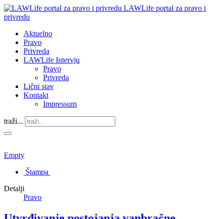
LAWLife portal za pravo i
privredu
Aktuelno
Pravo
Privreda
LAWLife Intervju
Pravo
Privreda
Lični stav
Kontakt
Impressum
traži...
Empty
Štampa
Detalji
Pravo
Utvrđivanje postojanja vanbračne