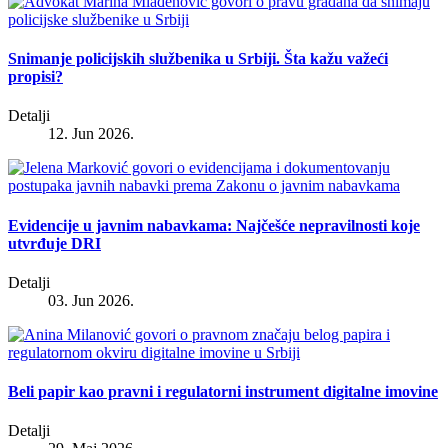
Snimanje policijskih službenika u Srbiji. Šta kažu važeći
propisi?
Detalji
12. Jun 2026.
Evidencije u javnim nabavkama: Najčešće nepravilnosti koje
utvrđuje DRI
Detalji
03. Jun 2026.
Beli papir kao pravni i regulatorni instrument digitalne imovine
Detalji