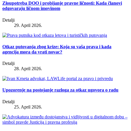
Zloupotreba DOO i probijanje pravne ličnosti: Kada članovi
odgovaraju ličnom imovinom
Detalji
29. April 2026.
Otkaz putovanja zbog krize: Koja su vaša prava i kada
agencija mora da vrati novac?
Detalji
28. April 2026.
Upozorenje na postojanje razloga za otkaz ugovora o radu
Detalji
25. April 2026.