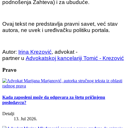
podnošenja Zahteva) i za ubuduće.
Ovaj tekst ne predstavlja pravni savet, već stav
autora, ne uvek i uređivačku politiku portala.
Autor:
Irina Krezović
, advokat -
partner u
Advokatskoj kancelariji Tomić - Krezović
Pravo
Kada zaposleni može da odgovara za štetu pričinjenu
poslodavcu?
Detalji
13. Jul 2026.