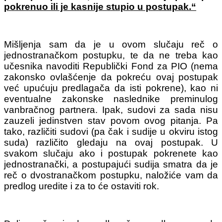
pokrenuo ili je kasnije stupio u postupak.“
Mišljenja sam da je u ovom slučaju reč o
jednostranačkom postupku, te da ne treba kao
učesnika navoditi Republički Fond za PIO (nema
zakonsko ovlašćenje da pokreću ovaj postupak
već upućuju predlagača da isti pokrene), kao ni
eventualne zakonske naslednike preminulog
vanbračnog partnera. Ipak, sudovi za sada nisu
zauzeli jedinstven stav povom ovog pitanja. Pa
tako, različiti sudovi (pa čak i sudije u okviru istog
suda) različito gledaju na ovaj postupak. U
svakom slučaju ako i postupak pokrenete kao
jednostranački, a postupajući sudija smatra da je
reč o dvostranačkom postupku, naložiće vam da
predlog uredite i za to će ostaviti rok.