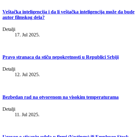
Veštačka inteligencija i da li veštačka inteligencija može da bude
autor filmskog dela?
Detalji
17. Jul 2025.
Pravo stranaca da stiču nepokretnosti u Republici Srbiji
Detalji
12. Jul 2025.
Bezbedan rad na otvorenom na visokim temperaturama
Detalji
11. Jul 2025.
Ugovor o sticanju udela u firmi (Vestingu) ili Employee Stock