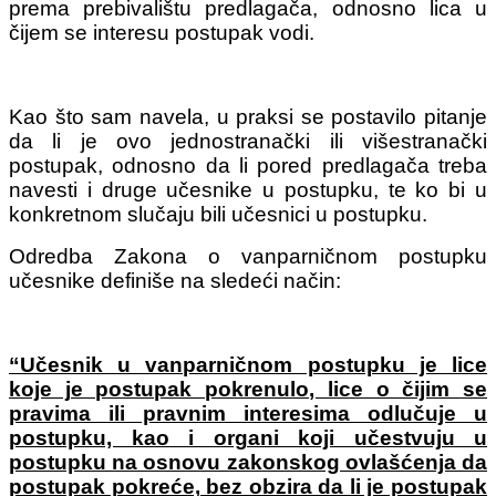
prema prebivalištu predlagača, odnosno lica u
čijem se interesu postupak vodi.
Kao što sam navela, u praksi se postavilo pitanje
da li je ovo jednostranački ili višestranački
postupak, odnosno da li pored predlagača treba
navesti i druge učesnike u postupku, te ko bi u
konkretnom slučaju bili učesnici u postupku.
Odredba Zakona o vanparničnom postupku
učesnike definiše na sledeći način:
“Učesnik u vanparničnom postupku je lice
koje je postupak pokrenulo, lice o čijim se
pravima ili pravnim interesima odlučuje u
postupku, kao i organi koji učestvuju u
postupku na osnovu zakonskog ovlašćenja da
postupak pokreće, bez obzira da li je postupak