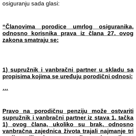
osiguranju sada glasi:
“Članovima porodice umrlog osiguranika,
odnosno korisnika prava iz člana 27. ovog
zakona smatraju se:
1) supružnik i vanbračni partner u skladu sa
propisima kojima se uređuju porodični odnosi;
…
Pravo na porodičnu penziju može ostvariti
supružnik i vanbračni partner iz stava 1. tačka
1) ovog člana, ukoliko su brak, odnosno
vanbračna zajednica života trajali najmanje tri