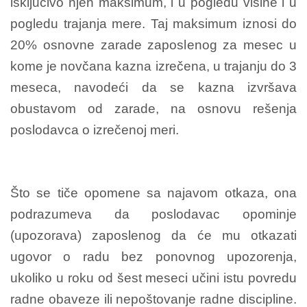
isključivo njen maksimum, i u pogledu visine i u
pogledu trajanja mere. Taj maksimum iznosi do
20% osnovne zarade zaposlenog za mesec u
kome je novčana kazna izrečena, u trajanju do 3
meseca, navodeći da se kazna izvršava
obustavom od zarade, na osnovu rešenja
poslodavca o izrečenoj meri.
Što se tiče opomene sa najavom otkaza, ona
podrazumeva da poslodavac opominje
(upozorava) zaposlenog da će mu otkazati
ugovor o radu bez ponovnog upozorenja,
ukoliko u roku od šest meseci učini istu povredu
radne obaveze ili nepoštovanje radne discipline.