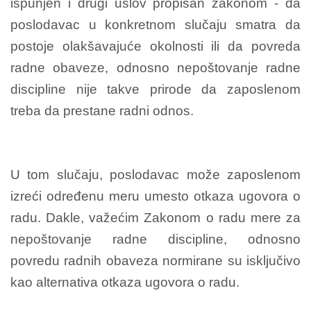
ispunjen i drugi uslov propisan zakonom - da
poslodavac u konkretnom slučaju smatra da
postoje olakšavajuće okolnosti ili da povreda
radne obaveze, odnosno nepoštovanje radne
discipline nije takve prirode da zaposlenom
treba da prestane radni odnos.
U tom slučaju, poslodavac može zaposlenom
izreći određenu meru umesto otkaza ugovora o
radu. Dakle, važećim Zakonom o radu mere za
nepoštovanje radne discipline, odnosno
povredu radnih obaveza normirane su isključivo
kao alternativa otkaza ugovora o radu.