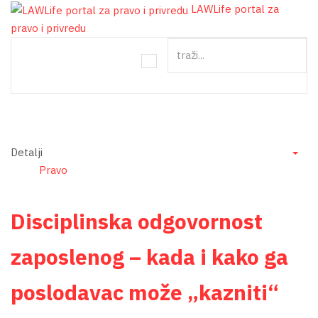
LAWLife portal za
pravo i privredu
traži...
Detalji
Emp
Pravo
Disciplinska odgovornost
zaposlenog – kada i kako ga
poslodavac može „kazniti“