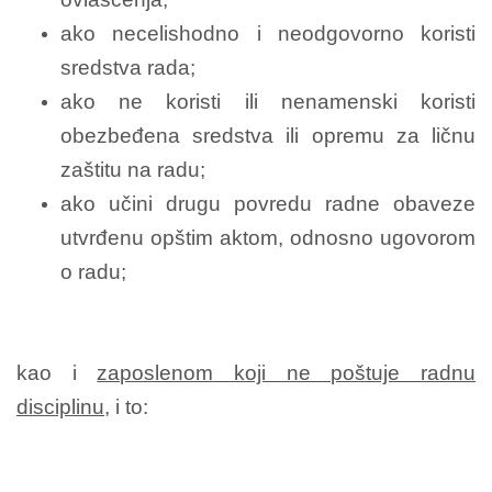
ako necelishodno i neodgovorno koristi
sredstva rada;
ako ne koristi ili nenamenski koristi
obezbeđena sredstva ili opremu za ličnu
zaštitu na radu;
ako učini drugu povredu radne obaveze
utvrđenu opštim aktom, odnosno ugovorom
o radu;
kao i
zaposlenom koji ne poštuje radnu
disciplinu
, i to: