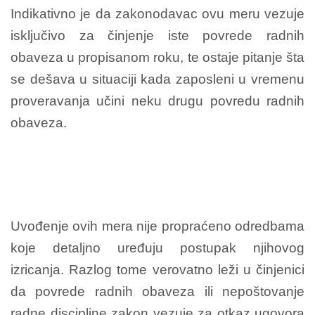
Indikativno je da zakonodavac ovu meru vezuje
isključivo za činjenje iste povrede radnih
obaveza u propisanom roku, te ostaje pitanje šta
se dešava u situaciji kada zaposleni u vremenu
proveravanja učini neku drugu povredu radnih
obaveza.
Uvođenje ovih mera nije propraćeno odredbama
koje detaljno uređuju postupak njihovog
izricanja. Razlog tome verovatno leži u činjenici
da povrede radnih obaveza ili nepoštovanje
radne discipline zakon vezuje za otkaz ugovora