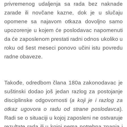
privremenog udaljenja sa rada bez naknade
zarade ili novčane kazne, dok je u slučaju
opomene sa najavom otkaza dovoljno samo
upozorenje u kojem će poslodavac napomenuti
da će zaposlenom prestati radni odnos ukoliko u
roku od šest meseci ponovo učini istu povredu
radne obaveze.
Takođe, odredbom člana 180a zakonodavac je
suštinski dodao još jedan razlog za postojanje
disciplinske odgovornosti (
a koji je i razlog za
otkaz ugovora o radu od strane poslodavca
).
Radi se o situaciji u kojoj zaposleni ne ostvaruje
rezultate rada ili u kojoj nema potrebna znanja i