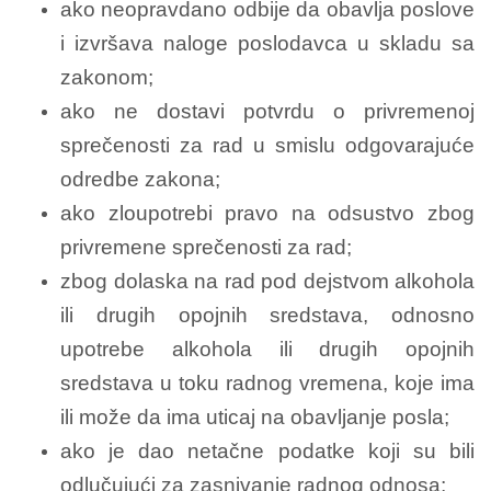
ako neopravdano odbije da obavlja poslove
i izvršava naloge poslodavca u skladu sa
zakonom;
ako ne dostavi potvrdu o privremenoj
sprečenosti za rad u smislu odgovarajuće
odredbe zakona;
ako zloupotrebi pravo na odsustvo zbog
privremene sprečenosti za rad;
zbog dolaska na rad pod dejstvom alkohola
ili drugih opojnih sredstava, odnosno
upotrebe alkohola ili drugih opojnih
sredstava u toku radnog vremena, koje ima
ili može da ima uticaj na obavljanje posla;
ako je dao netačne podatke koji su bili
odlučujući za zasnivanje radnog odnosa;