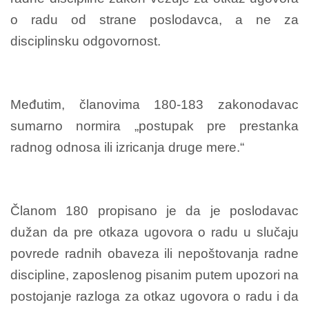
o radu od strane poslodavca, a ne za
disciplinsku odgovornost.
Međutim, članovima 180-183 zakonodavac
sumarno normira „postupak pre prestanka
radnog odnosa ili izricanja druge mere.“
Članom 180 propisano je da je poslodavac
dužan da pre otkaza ugovora o radu u slučaju
povrede radnih obaveza ili nepoštovanja radne
discipline, zaposlenog pisanim putem upozori na
postojanje razloga za otkaz ugovora o radu i da