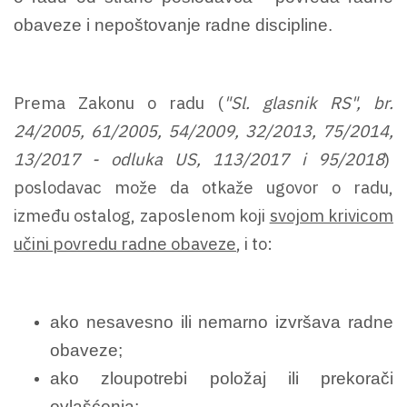
obaveze i nepoštovanje radne discipline.
Prema Zakonu o radu (
"Sl. glasnik RS", br.
24/2005, 61/2005, 54/2009, 32/2013, 75/2014,
13/2017 - odluka US, 113/2017 i 95/2018
)
poslodavac može da otkaže
ugovor o radu,
između ostalog, zaposlenom koji
svojom krivicom
učini povredu radne obaveze
, i to:
ako nesavesno ili nemarno izvršava radne
obaveze;
ako zloupotrebi položaj ili prekorači
ovlašćenja;