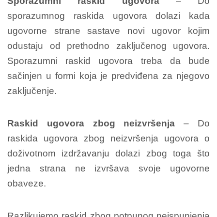
Sporazumni raskid ugovora
– Do
sporazumnog raskida ugovora dolazi kada
ugovorne strane sastave novi ugovor kojim
odustaju od prethodno zaključenog ugovora.
Sporazumni raskid ugovora treba da bude
sačinjen u formi koja je predviđena za njegovo
zaključenje.
Raskid ugovora zbog neizvršenja
– Do
raskida ugovora zbog neizvršenja ugovora o
doživotnom izdržavanju dolazi zbog toga što
jedna strana ne izvršava svoje ugovorne
obaveze.
Razlikujemo raskid zbog potpunog neispunjenja