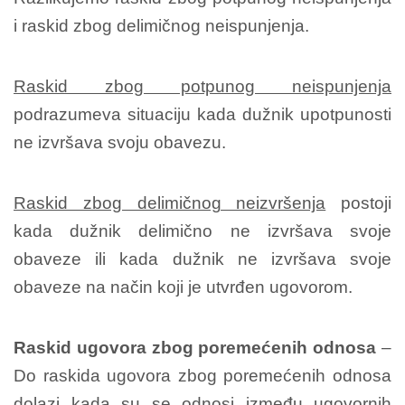
i raskid zbog delimičnog neispunjenja.
Raskid zbog potpunog neispunjenja
podrazumeva situaciju kada dužnik upotpunosti
ne izvršava svoju obavezu.
Raskid zbog delimičnog neizvršenja
postoji
kada dužnik delimično ne izvršava svoje
obaveze ili kada dužnik ne izvršava svoje
obaveze na način koji je utvrđen ugovorom.
Raskid ugovora zbog poremećenih odnosa
–
Do raskida ugovora zbog poremećenih odnosa
dolazi kada su se odnosi između ugovornih