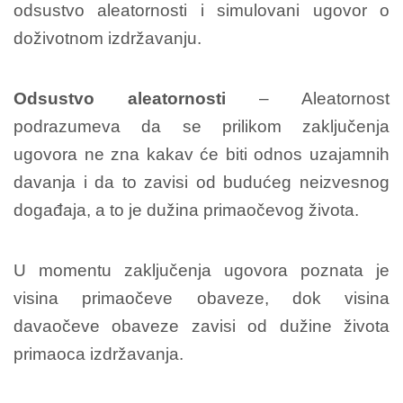
odsustvo aleatornosti i simulovani ugovor o
doživotnom izdržavanju.
Odsustvo aleatornosti
– Aleatornost
podrazumeva da se prilikom zaključenja
ugovora ne zna kakav će biti odnos uzajamnih
davanja i da to zavisi od budućeg neizvesnog
događaja, a to je dužina primaočevog života.
U momentu zaključenja ugovora poznata je
visina primaočeve obaveze, dok visina
davaočeve obaveze zavisi od dužine života
primaoca izdržavanja.