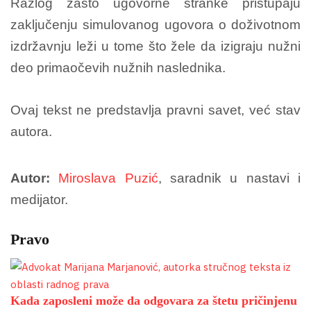
Razlog zašto ugovorne stranke pristupaju
zaključenju simulovanog ugovora o doživotnom
izdržavnju leži u tome što žele da izigraju nužni
deo primaočevih nužnih naslednika.
Ovaj tekst ne predstavlja pravni savet, već stav
autora.
Autor:
Miroslava Puzić
, saradnik u nastavi i
medijator.
Pravo
Kada zaposleni može da odgovara za štetu pričinjenu