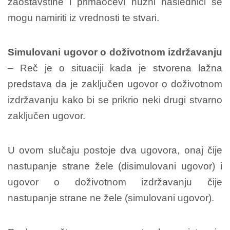
zaostavštine i primaočevi nužni naslednici se
mogu namiriti iz vrednosti te stvari.
Simulovani ugovor o doživotnom izdržavanju
– Reč je o situaciji kada je stvorena lažna
predstava da je zaključen ugovor o doživotnom
izdržavanju kako bi se prikrio neki drugi stvarno
zaključen ugovor.
U ovom slučaju postoje dva ugovora, onaj čije
nastupanje strane žele (disimulovani ugovor) i
ugovor o doživotnom izdržavanju čije
nastupanje strane ne žele (simulovani ugovor).