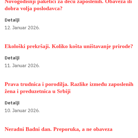
Novogodišnji paketići za decu zaposlenih. Obaveza ili
dobra volja poslodavca?
Detalji
12. Januar 2026.
Ekološki prekršaji. Koliko košta uništavanje prirode?
Detalji
11. Januar 2026.
Prava trudnica i porodilja. Razlike između zaposlenih
žena i preduzetnica u Srbiji
Detalji
10. Januar 2026.
Neradni Badni dan. Preporuka, a ne obaveza