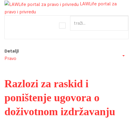
LAWLife portal za
pravo i privredu
tr
Detalji
Pravo
Emp
Razlozi za raskid i
poništenje ugovora o
doživotnom izdržavanju