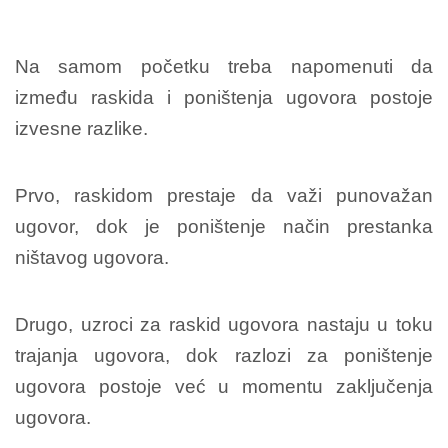
Na samom početku treba napomenuti da
između raskida i poništenja ugovora postoje
izvesne razlike.
Prvo, raskidom prestaje da važi punovažan
ugovor, dok je poništenje način prestanka
ništavog ugovora.
Drugo, uzroci za raskid ugovora nastaju u toku
trajanja ugovora, dok razlozi za poništenje
ugovora postoje već u momentu zaključenja
ugovora.