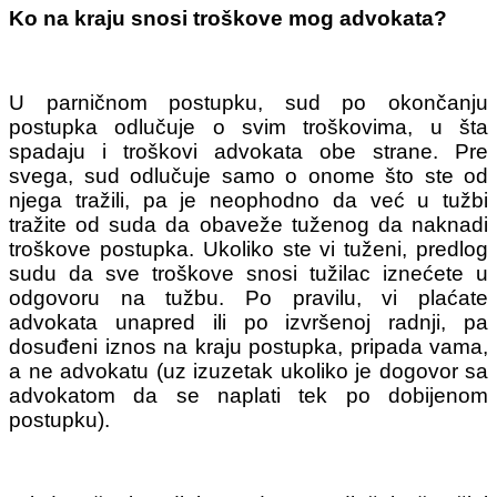
Ko na kraju snosi troškove mog advokata?
U parničnom postupku, sud po okončanju
postupka odlučuje o svim troškovima, u šta
spadaju i troškovi advokata obe strane. Pre
svega, sud odlučuje samo o onome što ste od
njega tražili, pa je neophodno da već u tužbi
tražite od suda da obaveže tuženog da naknadi
troškove postupka. Ukoliko ste vi tuženi, predlog
sudu da sve troškove snosi tužilac iznećete u
odgovoru na tužbu. Po pravilu, vi plaćate
advokata unapred ili po izvršenoj radnji, pa
dosuđeni iznos na kraju postupka, pripada vama,
a ne advokatu (uz izuzetak ukoliko je dogovor sa
advokatom da se naplati tek po dobijenom
postupku).