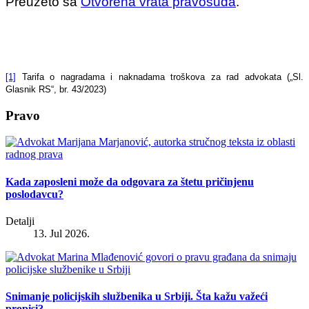
Preuzeto sa
Otvorena vrata pravosuđa
.
[1]
Tarifa o nagradama i naknadama troškova za rad advokata („Sl.
Glasnik RS“, br. 43/2023)
Pravo
Kada zaposleni može da odgovara za štetu pričinjenu
poslodavcu?
Detalji
13. Jul 2026.
Snimanje policijskih službenika u Srbiji. Šta kažu važeći
propisi?