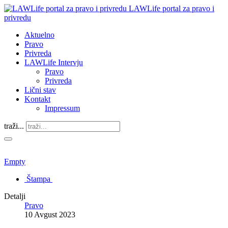
LAWLife portal za pravo i
privredu
Aktuelno
Pravo
Privreda
LAWLife Intervju
Pravo
Privreda
Lični stav
Kontakt
Impressum
traži...
Empty
Štampa
Detalji
Pravo
10 Avgust 2023