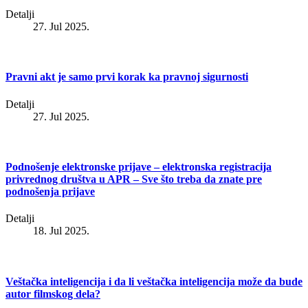
Detalji
27. Jul 2025.
Pravni akt je samo prvi korak ka pravnoj sigurnosti
Detalji
27. Jul 2025.
Podnošenje elektronske prijave – elektronska registracija
privrednog društva u APR – Sve što treba da znate pre
podnošenja prijave
Detalji
18. Jul 2025.
Veštačka inteligencija i da li veštačka inteligencija može da bude
autor filmskog dela?