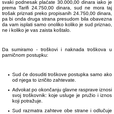
svaki podnesak plaćate 30.000,00 dinara iako je
prema Tarifi 24.750,00 dinara, sud ne mora taj
trošak priznati preko propisanih 24.750,00 dinara,
pa bi onda druga strana presudom bila obavezna
da vam isplati samo onoliko koliko je sud priznao,
ne i koliko je vas zaista koštalo.
Da sumiramo - troškovi i naknada troškova u
parničnom postupku:
Sud će dosuditi troškove postupka samo ako
od njega to izričito zahtevate.
Advokat po okončanju glavne rasprave iznosi
svoj troškovnik: koje usluge je pružio i iznos
koji potražuje.
Sud razmatra zahteve obe strane i odlučuje