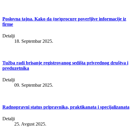
Poslovna tajna. Kako da (ne)procure poverljive informacije iz
firme
Detalji
18. Septembar 2025.
Tužba radi brisanje registrovanog sedišta privrednog društva i
preduzetnika
Detalji
09. Septembar 2025.
Radnopravni status pripravnika, praktikanata i specijalizanata
Detalji
25. Avgust 2025.