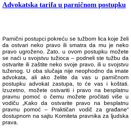
Advokatska tarifa u parničnom postupku
Parnični postupci pokreću se tužbom lica koje želi
da ostvari neko pravo ili smatra da mu je neko
pravo ugroženo. Zato, u ovom postupku možete
se naći u svojstvu tužioca – podneli ste tužbu da
ostvarite ili zaštite neko svoje pravo, ili u svojstvu
tuženog. U oba slučaja nije neophodno da imate
advokata, ali ako želite da vas u parničnom
postupku advokat zastupa, to će vas i koštati.
Izuzetno, možete ostvariti i pravo na besplatnu
pravnu pomoć o čemu možete pročitati više u
vodiču „Kako da ostvarite pravo na besplatnu
pravnu pomoć – Praktičan vodič za građane“
dostupnom na sajtu Komiteta pravnika za ljudska
prava.