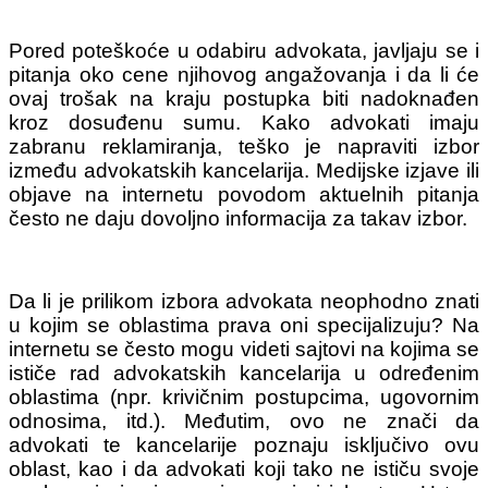
Pored poteškoće u odabiru advokata, javljaju se i
pitanja oko cene njihovog angažovanja i da li će
ovaj trošak na kraju postupka biti nadoknađen
kroz dosuđenu sumu. Kako advokati imaju
zabranu reklamiranja, teško je napraviti izbor
između advokatskih kancelarija. Medijske izjave ili
objave na internetu povodom aktuelnih pitanja
često ne daju dovoljno informacija za takav izbor.
Da li je prilikom izbora advokata neophodno znati
u kojim se oblastima prava oni specijalizuju? Na
internetu se često mogu videti sajtovi na kojima se
ističe rad advokatskih kancelarija u određenim
oblastima (npr. krivičnim postupcima, ugovornim
odnosima, itd.). Međutim, ovo ne znači da
advokati te kancelarije poznaju isključivo ovu
oblast, kao i da advokati koji tako ne ističu svoje