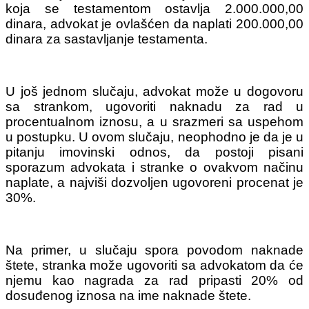
koja se testamentom ostavlja 2.000.000,00
dinara, advokat je ovlašćen da naplati 200.000,00
dinara za sastavljanje testamenta.
U još jednom slučaju, advokat može u dogovoru
sa strankom, ugovoriti naknadu za rad u
procentualnom iznosu, a u srazmeri sa uspehom
u postupku. U ovom slučaju, neophodno je da je u
pitanju imovinski odnos, da postoji pisani
sporazum advokata i stranke o ovakvom načinu
naplate, a najviši dozvoljen ugovoreni procenat je
30%.
Na primer, u slučaju spora povodom naknade
štete, stranka može ugovoriti sa advokatom da će
njemu kao nagrada za rad pripasti 20% od
dosuđenog iznosa na ime naknade štete.