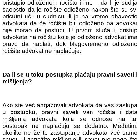
pristupio odloženom ročištu ili ne – da li je sudija
saopštio da je ročište odloženo nakon što su svi
prisutni ušli u sudnicu ili je na vreme obavestio
advokata da će ročište biti odloženo pa advokat
nije morao da pristupi. U prvom slučaju, pristup
advokata na ročištu koje je odloženo advokat ima
pravo da naplati, dok blagovremeno odloženo
ročište advokat ne naplaćuje.
Da li se u toku postupka plaćaju pravni saveti i
mišljenja?
Ako ste već angažovali advokata da vas zastupa
u postupku, pravni saveti van ročišta i data
mišljenja advokata koja se odnose na taj
postupak ne naplaćuju se dodatno. Međutim,
ukoliko ne želite zastupanje advokata već samo
savet, ili zatražite mišljenje ili savet pre nego što