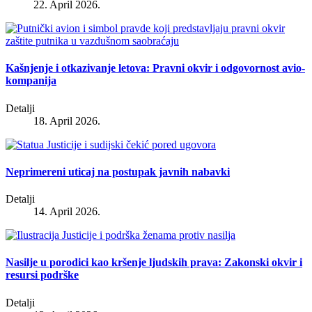
22. April 2026.
Kašnjenje i otkazivanje letova: Pravni okvir i odgovornost avio-
kompanija
Detalji
18. April 2026.
Neprimereni uticaj na postupak javnih nabavki
Detalji
14. April 2026.
Nasilje u porodici kao kršenje ljudskih prava: Zakonski okvir i
resursi podrške
Detalji