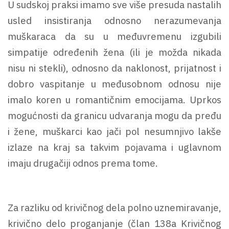
U sudskoj praksi imamo sve više presuda nastalih
usled insistiranja odnosno nerazumevanja
muškaraca da su u međuvremenu izgubili
simpatije određenih žena (ili je možda nikada
nisu ni stekli), odnosno da naklonost, prijatnost i
dobro vaspitanje u međusobnom odnosu nije
imalo koren u romantičnim emocijama. Uprkos
mogućnosti da granicu udvaranja mogu da pređu
i žene, muškarci kao jači pol nesumnjivo lakše
izlaze na kraj sa takvim pojavama i uglavnom
imaju drugačiji odnos prema tome.
Za razliku od krivičnog dela polno uznemiravanje,
krivično delo proganjanje (član 138a Krivičnog