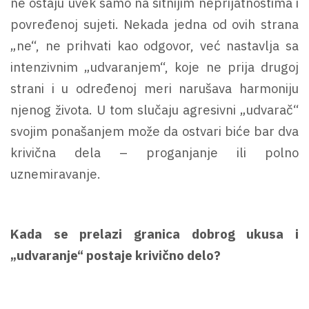
ne ostaju uvek samo na sitnijim neprijatnostima i
povređenoj sujeti. Nekada jedna od ovih strana
„ne“, ne prihvati kao odgovor, već nastavlja sa
intenzivnim „udvaranjem“, koje ne prija drugoj
strani i u određenoj meri narušava harmoniju
njenog života. U tom slučaju agresivni „udvarač“
svojim ponašanjem može da ostvari biće bar dva
krivična dela – proganjanje ili polno
uznemiravanje.
Kada se prelazi granica dobrog ukusa i
„udvaranje“ postaje krivično delo?