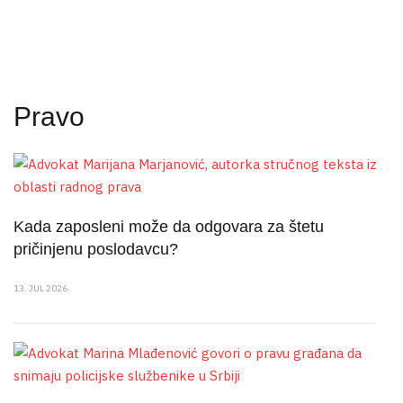
Pravo
Kada zaposleni može da odgovara za štetu
pričinjenu poslodavcu?
13. JUL 2026.