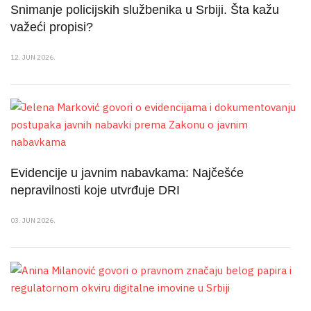
Snimanje policijskih službenika u Srbiji. Šta kažu
važeći propisi?
12. JUN 2026.
Evidencije u javnim nabavkama: Najčešće
nepravilnosti koje utvrđuje DRI
03. JUN 2026.