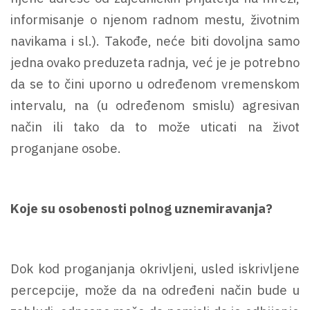
informisanje o njenom radnom mestu, životnim
navikama i sl.). Takođe, neće biti dovoljna samo
jedna ovako preduzeta radnja, već je je potrebno
da se to čini uporno u određenom vremenskom
intervalu, na (u određenom smislu) agresivan
način ili tako da to može uticati na život
proganjane osobe.
Koje su osobenosti polnog uznemiravanja?
Dok kod proganjanja okrivljeni, usled iskrivljene
percepcije, može da na određeni način bude u