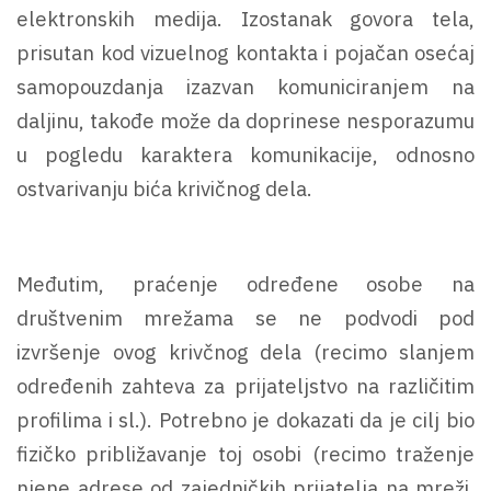
elektronskih medija. Izostanak govora tela,
prisutan kod vizuelnog kontakta i pojačan osećaj
samopouzdanja izazvan komuniciranjem na
daljinu, takođe može da doprinese nesporazumu
u pogledu karaktera komunikacije, odnosno
ostvarivanju bića krivičnog dela.
Međutim, praćenje određene osobe na
društvenim mrežama se ne podvodi pod
izvršenje ovog krivčnog dela (recimo slanjem
određenih zahteva za prijateljstvo na različitim
profilima i sl.). Potrebno je dokazati da je cilj bio
fizičko približavanje toj osobi (recimo traženje
njene adrese od zajedničkih prijatelja na mreži,