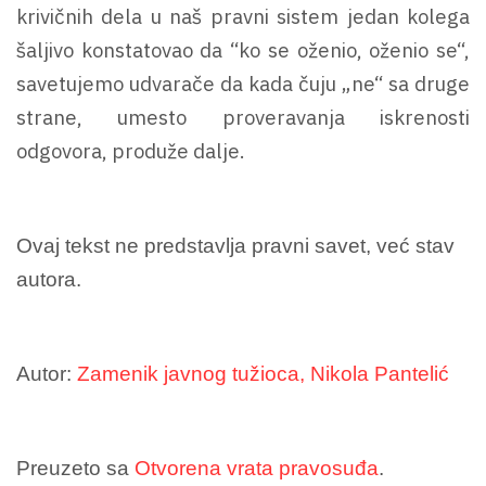
krivičnih dela u naš pravni sistem jedan kolega
šaljivo konstatovao da “ko se oženio, oženio se“,
savetujemo udvarače da kada čuju „ne“ sa druge
strane, umesto proveravanja iskrenosti
odgovora, produže dalje.
Ovaj tekst ne predstavlja pravni savet, već stav
autora.
Autor:
Zamenik javnog tužioca, Nikola Pantelić
Preuzeto sa
Otvorena vrata pravosuđa
.