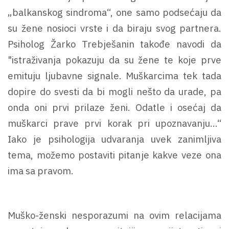
„balkanskog sindroma“, one samo podsećaju da
su žene nosioci vrste i da biraju svog partnera.
Psiholog Žarko Trebješanin takođe navodi da
"istraživanja pokazuju da su žene te koje prve
emituju ljubavne signale. Muškarcima tek tada
dopire do svesti da bi mogli nešto da urade, pa
onda oni prvi prilaze ženi. Odatle i osećaj da
muškarci prave prvi korak pri upoznavanju...“
Iako je psihologija udvaranja uvek zanimljiva
tema, možemo postaviti pitanje kakve veze ona
ima sa pravom.
Muško-ženski nesporazumi na ovim relacijama