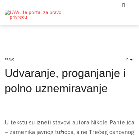
PRAVO
EMP
Udvaranje, proganjanje i
polno uznemiravanje
U tekstu su izneti stavovi autora Nikole Pantelića
– zamenika javnog tužioca, a ne Trećeg osnovnog