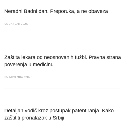
Neradni Badni dan. Preporuka, a ne obaveza
05. JANUAR 2026.
Zaštita lekara od neosnovanih tužbi. Pravna strana
poverenja u medicinu
05. NOVEMBAR 2025.
Detaljan vodič kroz postupak patentiranja. Kako
zaštititi pronalazak u Srbiji