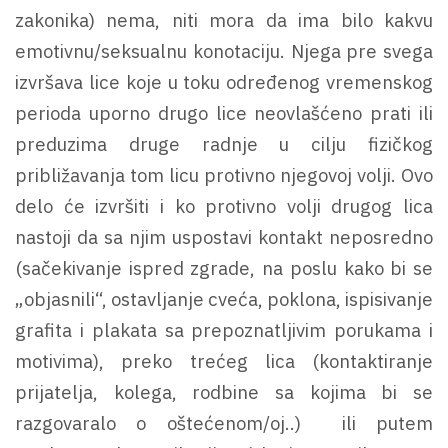
zakonika) nema, niti mora da ima bilo kakvu
emotivnu/seksualnu konotaciju. Njega pre svega
izvršava lice koje u toku određenog vremenskog
perioda uporno drugo lice neovlašćeno prati ili
preduzima druge radnje u cilju fizičkog
približavanja tom licu protivno njegovoj volji. Ovo
delo će izvršiti i ko protivno volji drugog lica
nastoji da sa njim uspostavi kontakt neposredno
(sačekivanje ispred zgrade, na poslu kako bi se
„objasnili“, ostavljanje cveća, poklona, ispisivanje
grafita i plakata sa prepoznatljivim porukama i
motivima), preko trećeg lica (kontaktiranje
prijatelja, kolega, rodbine sa kojima bi se
razgovaralo o oštećenom/oj..) ili putem