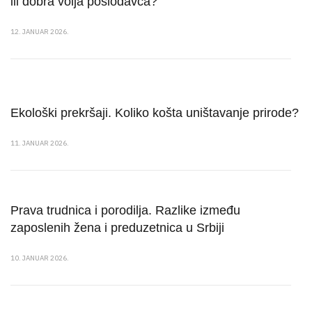
ili dobra volja poslodavca?
12. JANUAR 2026.
Ekološki prekršaji. Koliko košta uništavanje prirode?
11. JANUAR 2026.
Prava trudnica i porodilja. Razlike između
zaposlenih žena i preduzetnica u Srbiji
10. JANUAR 2026.