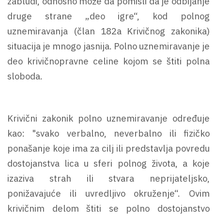
zabludi, odnosno može da pomisli da je odbijanje
druge strane „deo igre“, kod polnog
uznemiravanja (član 182a Krivičnog zakonika)
situacija je mnogo jasnija. Polno uznemiravanje je
deo krivičnopravne celine kojom se štiti polna
sloboda.
Krivični zakonik polno uznemiravanje određuje
kao: "svako verbalno, neverbalno ili fizičko
ponašanje koje ima za cilj ili predstavlja povredu
dostojanstva lica u sferi polnog života, a koje
izaziva strah ili stvara neprijateljsko,
ponižavajuće ili uvredljivo okruženje“. Ovim
krivičnim delom štiti se polno dostojanstvo