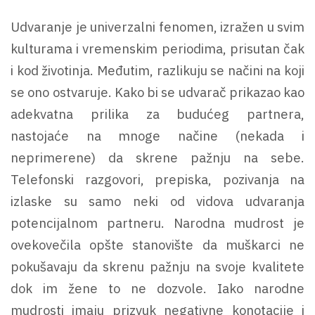
Udvaranje je univerzalni fenomen, izražen u svim
kulturama i vremenskim periodima, prisutan čak
i kod životinja. Međutim, razlikuju se načini na koji
se ono ostvaruje. Kako bi se udvarač prikazao kao
adekvatna prilika za budućeg partnera,
nastojaće na mnoge načine (nekada i
neprimerene) da skrene pažnju na sebe.
Telefonski razgovori, prepiska, pozivanja na
izlaske su samo neki od vidova udvaranja
potencijalnom partneru. Narodna mudrost je
ovekovečila opšte stanovište da muškarci ne
pokušavaju da skrenu pažnju na svoje kvalitete
dok im žene to ne dozvole. Iako narodne
mudrosti imaju prizvuk negativne konotacije i