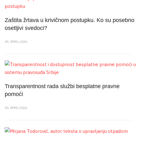
Zaštita žrtava u krivičnom postupku. Ko su posebno
osetljivi svedoci?
05. APRIL 2026.
Transparentnost rada službi besplatne pravne
pomoći
05. APRIL 2026.