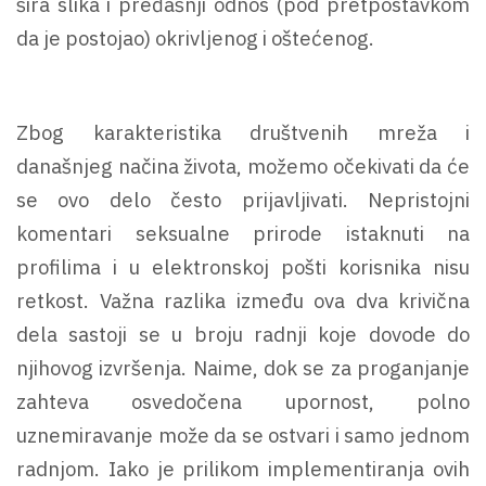
šira slika i pređašnji odnos (pod pretpostavkom
da je postojao) okrivljenog i oštećenog.
Zbog karakteristika društvenih mreža i
današnjeg načina života, možemo očekivati da će
se ovo delo često prijavljivati. Nepristojni
komentari seksualne prirode istaknuti na
profilima i u elektronskoj pošti korisnika nisu
retkost. Važna razlika između ova dva krivična
dela sastoji se u broju radnji koje dovode do
njihovog izvršenja. Naime, dok se za proganjanje
zahteva osvedočena upornost, polno
uznemiravanje može da se ostvari i samo jednom
radnjom. Iako je prilikom implementiranja ovih