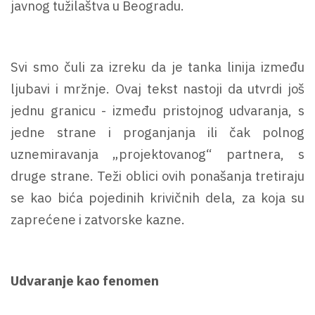
javnog tužilaštva u Beogradu.
Svi smo čuli za izreku da je tanka linija između
ljubavi i mržnje. Ovaj tekst nastoji da utvrdi još
jednu granicu - između pristojnog udvaranja, s
jedne strane i proganjanja ili čak polnog
uznemiravanja „projektovanog“ partnera, s
druge strane. Teži oblici ovih ponašanja tretiraju
se kao bića pojedinih krivičnih dela, za koja su
zaprećene i zatvorske kazne.
Udvaranje kao fenomen