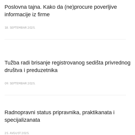
Poslovna tajna. Kako da (ne)procure poverljive
informacije iz firme
18. SEPTEMBAR 2025.
Tužba radi brisanje registrovanog sedišta privrednog
društva i preduzetnika
09. SEPTEMBAR 2025.
Radnopravni status pripravnika, praktikanata i
specijalizanata
25. AVGUST 2025.