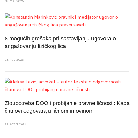
08. MAJ 2026.
8 mogućih grešaka pri sastavljanju ugovora o
angažovanju fizičkog lica
03. MAJ 2026.
Zloupotreba DOO i probijanje pravne ličnosti: Kada
članovi odgovaraju ličnom imovinom
29. APRIL 2026.