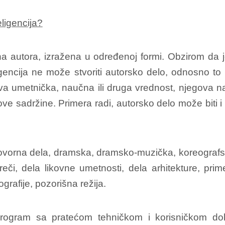
eligencija?
na autora, izražena u određenoj formi. Obzirom da j
ligencija ne može stvoriti autorsko delo, odnosno to
a umetnička, naučna ili druga vrednost, njegova na
 sadržine. Primera radi, autorsko delo može biti i d
ovorna dela, dramska, dramsko-muzička, koreografsk
reči, dela likovne umetnosti, dela arhitekture, prim
ografije, pozorišna režija.
program sa pratećom tehničkom i korisničkom dok