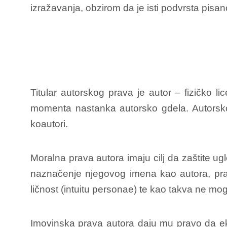
izražavanja, obzirom da je isti podvrsta pisa
Titular autorskog prava je autor – fizičko l
momenta nastanka autorsko gdela. Autorsko d
koautori.
Moralna prava autora imaju cilj da zaštite ug
naznačenje njegovog imena kao autora, prav
ličnost (intuitu personae) te kao takva ne mog
Imovinska prava autora daju mu pravo da ek