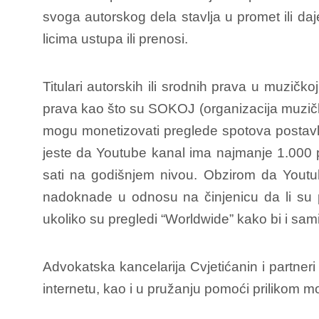
svoga autorskog dela stavlja u promet ili d
licima ustupa ili prenosi.
Titulari autorskih ili srodnih prava u muzičk
prava kao što su SOKOJ (organizacija muzičk
mogu monetizovati preglede spotova postavljen
jeste da Youtube kanal ima najmanje 1.000 
sati na godišnjem nivou. Obzirom da Youtub
nadoknade u odnosu na činjenicu da li su pre
ukoliko su pregledi “Worldwide” kako bi i sami 
Advokatska kancelarija Cvjetićanin i partner
internetu, kao i u pružanju pomoći prilikom m