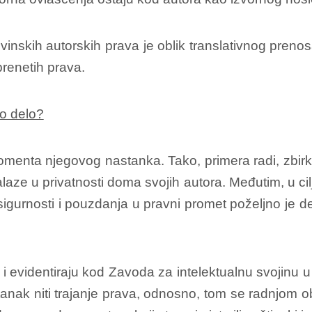
inskih autorskih prava je oblik translativnog pren
prenetih prava.
ko delo?
menta njegovog nastanka. Tako, primera radi, zbirk
nalaze u privatnosti doma svojih autora. Međutim, u 
igurnosti i pouzdanja u pravni promet poželjno je d
u i evidentiraju kod Zavoda za intelektualnu svojinu
tanak niti trajanje prava, odnosno, tom se radnjom o