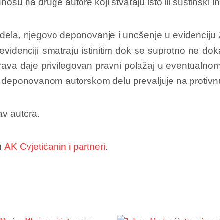
osu na druge autore koji stvaraju isto ili suštinski i
ela, njegovo deponovanje i unošenje u evidenciju 
evidenciji smatraju istinitim dok se suprotno ne d
 prava daje privilegovan pravni polažaj u eventualn
 i deponovanom autorskom delu prevaljuje na protivn
av autora.
 u
AK Cvjetićanin i partneri
.