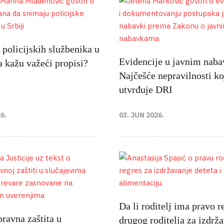
policijskih službenika u
Evidencije u javnim nab
ta kažu važeći propisi?
Najčešće nepravilnosti ko
utvrđuje DRI
6.
03. JUN 2026.
Da li roditelj ima pravo r
ravna zaštita u
drugog roditelja za izdrž