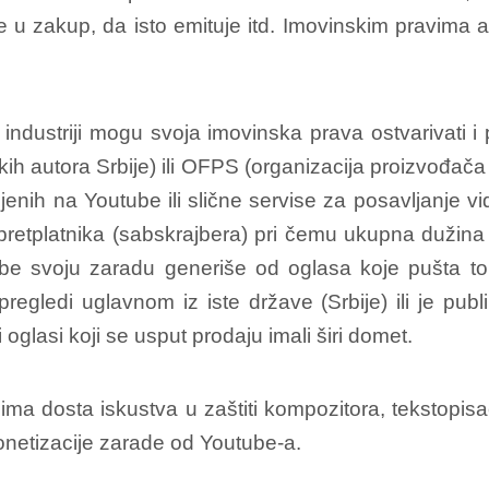
aje u zakup, da isto emituje itd. Imovinskim pravim
oj industriji mogu svoja imovinska prava ostvarivati i
ih autora Srbije) ili OFPS (organizacija proizvođač
ih na Youtube ili slične servise za posavljanje vide
pretplatnika (sabskrajbera) pri čemu ukupna dužina
e svoju zaradu generiše od oglasa koje pušta toko
gledi uglavnom iz iste države (Srbije) ili je publi
oglasi koji se usput prodaju imali širi domet.
i ima dosta iskustva u zaštiti kompozitora, tekstopi
onetizacije zarade od Youtube-a.