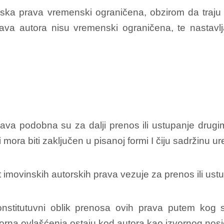
ska prava vremenski ograničena, obzirom da traju 
ava autora nisu vremenski ograničena, te nastavlja
ava podobna su za dalji prenos ili ustupanje drugi
mora biti zaključen u pisanoj formi I čiju sadržinu 
movinskih autorskih prava vezuje za prenos ili ustu
nstitutuvni oblik prenosa ovih prava putem kog s
vorna ovlašćenja ostaju kod autora kao izvornog nosi