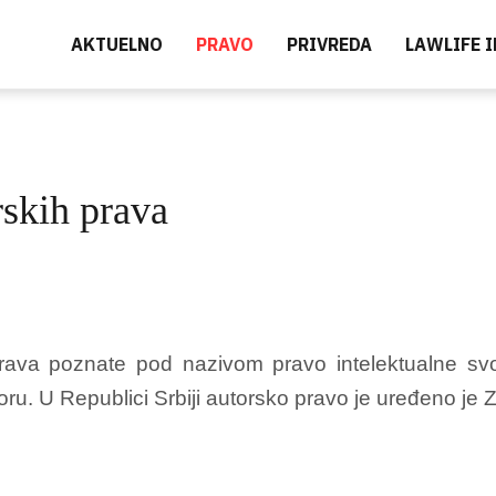
AKTUELNO
PRAVO
PRIVREDA
LAWLIFE 
rskih prava
ava poznate pod nazivom pravo intelektualne svojin
oru. U Republici Srbiji autorsko pravo je uređeno j