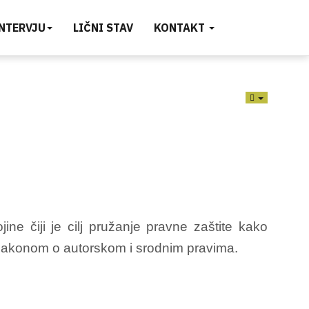
INTERVJU
LIČNI STAV
KONTAKT
EMPTY
e čiji je cilj pružanje pravne zaštite kako
e Zakonom o autorskom i srodnim pravima.