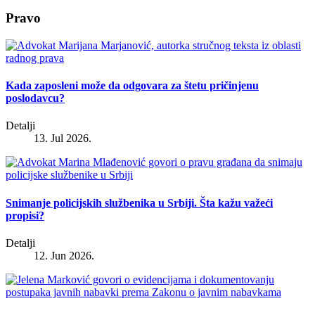
Pravo
Kada zaposleni može da odgovara za štetu pričinjenu
poslodavcu?
Detalji
13. Jul 2026.
Snimanje policijskih službenika u Srbiji. Šta kažu važeći
propisi?
Detalji
12. Jun 2026.