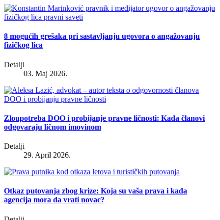
8 mogućih grešaka pri sastavljanju ugovora o angažovanju
fizičkog lica
Detalji
03. Maj 2026.
Zloupotreba DOO i probijanje pravne ličnosti: Kada članovi
odgovaraju ličnom imovinom
Detalji
29. April 2026.
Otkaz putovanja zbog krize: Koja su vaša prava i kada
agencija mora da vrati novac?
Detalji