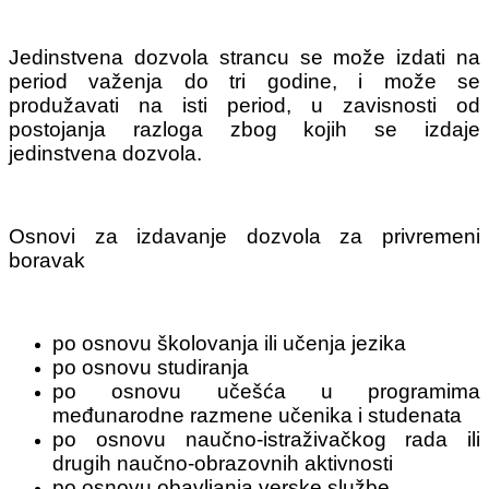
Jedinstvena dozvola strancu se može izdati na
period važenja do tri godine, i može se
produžavati na isti period, u zavisnosti od
postojanja razloga zbog kojih se izdaje
jedinstvena dozvola.
Osnovi za izdavanje dozvola za privremeni
boravak
po osnovu školovanja ili učenja jezika
po osnovu studiranja
po osnovu učešća u programima
međunarodne razmene učenika i studenata
po osnovu naučno-istraživačkog rada ili
drugih naučno-obrazovnih aktivnosti
po osnovu obavljanja verske službe