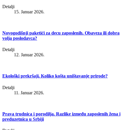
Detalji
15. Januar 2026.
Novogodišnji paketići za decu zaposlenih. Obaveza ili dobra
volja poslodavca?
Detalji
12. Januar 2026.
Ekološki prekršaji. Koliko košta uništavanje prirode?
Detalji
11. Januar 2026.
Prava trudnica i porodilja. Razlike između zaposlenih žena i
preduzetnica u Srbiji