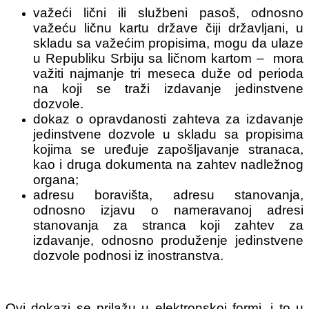
važeći lični ili službeni pasoš, odnosno
važeću ličnu kartu države čiji državljani, u
skladu sa važećim propisima, mogu da ulaze
u Republiku Srbiju sa ličnom kartom – mora
važiti najmanje tri meseca duže od perioda
na koji se traži izdavanje jedinstvene
dozvole.
dokaz o opravdanosti zahteva za izdavanje
jedinstvene dozvole u skladu sa propisima
kojima se uređuje zapošljavanje stranaca,
kao i druga dokumenta na zahtev nadležnog
organa;
adresu boravišta, adresu stanovanja,
odnosno izjavu o nameravanoj adresi
stanovanja za stranca koji zahtev za
izdavanje, odnosno produženje jedinstvene
dozvole podnosi iz inostranstva.
Ovi dokazi se prilažu u elektronskoj formi, i to u