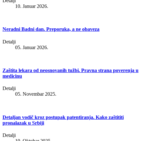
Detalji
10. Januar 2026.
Neradni Badni dan. Preporuka, a ne obaveza
Detalji
05. Januar 2026.
Zaštita lekara od neosnovanih tužbi. Pravna strana poverenja u
medicinu
Detalji
05. Novembar 2025.
Detaljan vodič kroz postupak patentiranja. Kako zaštititi
pronalazak u Srbiji
Detalji
19. Oktobar 2025.