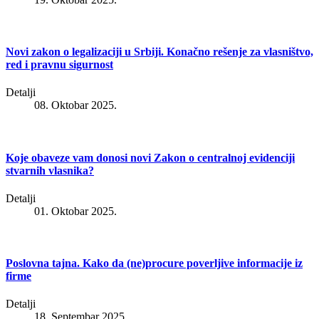
Novi zakon o legalizaciji u Srbiji. Konačno rešenje za vlasništvo,
red i pravnu sigurnost
Detalji
08. Oktobar 2025.
Koje obaveze vam donosi novi Zakon o centralnoj evidenciji
stvarnih vlasnika?
Detalji
01. Oktobar 2025.
Poslovna tajna. Kako da (ne)procure poverljive informacije iz
firme
Detalji
18. Septembar 2025.