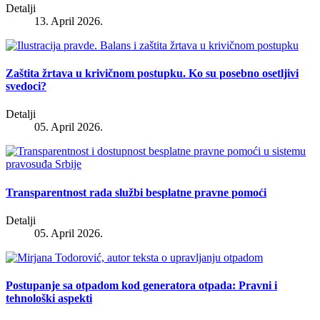
Detalji
13. April 2026.
Zaštita žrtava u krivičnom postupku. Ko su posebno osetljivi
svedoci?
Detalji
05. April 2026.
Transparentnost rada službi besplatne pravne pomoći
Detalji
05. April 2026.
Postupanje sa otpadom kod generatora otpada: Pravni i
tehnološki aspekti