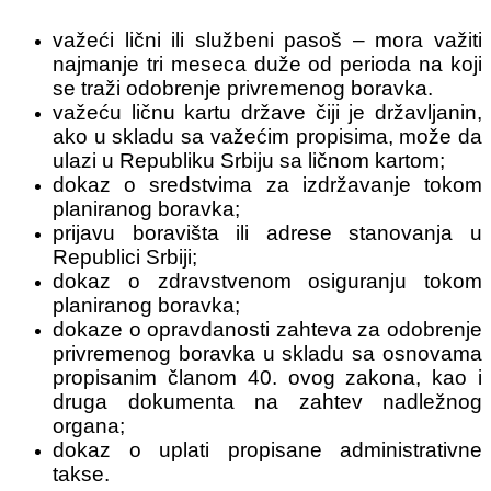
važeći lični ili službeni pasoš – mora važiti
najmanje tri meseca duže od perioda na koji
se traži odobrenje privremenog boravka.
važeću ličnu kartu države čiji je državljanin,
ako u skladu sa važećim propisima, može da
ulazi u Republiku Srbiju sa ličnom kartom;
dokaz o sredstvima za izdržavanje tokom
planiranog boravka;
prijavu boravišta ili adrese stanovanja u
Republici Srbiji;
dokaz o zdravstvenom osiguranju tokom
planiranog boravka;
dokaze o opravdanosti zahteva za odobrenje
privremenog boravka u skladu sa osnovama
propisanim članom 40. ovog zakona, kao i
druga dokumenta na zahtev nadležnog
organa;
dokaz o uplati propisane administrativne
takse.