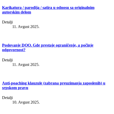
Karikatura / parodija / satira u odnosu sa originalnim
autorskim delom
Detalji
11. Avgust 2025.
Poslovanje DOO. Gde prestaje ograničenje, a počinje
odgovornost?
Detalji
11. Avgust 2025.
Anti-poaching klauzule (zabrana preuzimanja zaposlenih) u
srpskom pravu
Detalji
10. Avgust 2025.