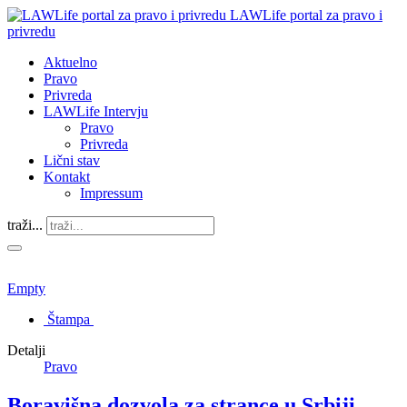
LAWLife portal za pravo i
privredu
Aktuelno
Pravo
Privreda
LAWLife Intervju
Pravo
Privreda
Lični stav
Kontakt
Impressum
traži...
Empty
Štampa
Detalji
Pravo
Boravišna dozvola za strance u Srbiji