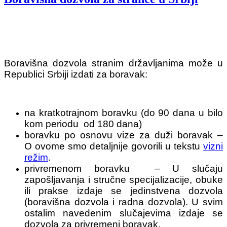
Boravišna dozvola stranim državljanima može u
Republici Srbiji izdati za boravak:
na kratkotrajnom boravku (do 90 dana u bilo
kom periodu od 180 dana)
boravku po osnovu vize za duži boravak –
O ovome smo detaljnije govorili u tekstu
vizni
režim
.
privremenom boravku – U slučaju
zapošljavanja i stručne specijalizacije, obuke
ili prakse izdaje se jedinstvena dozvola
(boravišna dozvola i radna dozvola). U svim
ostalim navedenim slučajevima izdaje se
dozvola za privremeni boravak.