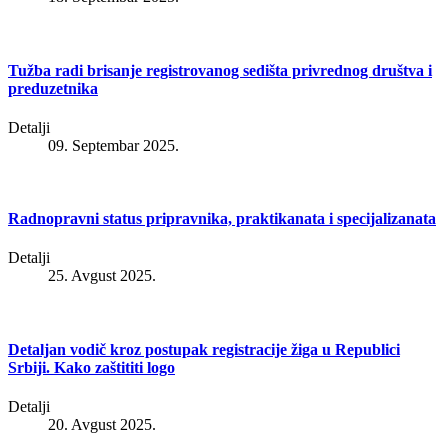
Tužba radi brisanje registrovanog sedišta privrednog društva i
preduzetnika
Detalji
09. Septembar 2025.
Radnopravni status pripravnika, praktikanata i specijalizanata
Detalji
25. Avgust 2025.
Detaljan vodič kroz postupak registracije žiga u Republici
Srbiji. Kako zaštititi logo
Detalji
20. Avgust 2025.