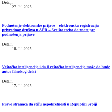
Detalji
27. Jul 2025.
Podnošenje elektronske prijave – elektronska registracija
privrednog društva u APR – Sve što treba da znate pre
podnošenja prijave
Detalji
18. Jul 2025.
Veštačka inteligencija i da li veštačka inteligencija može da bude
autor filmskog dela?
Detalji
17. Jul 2025.
Pravo stranaca da stiču nepokretnosti u Republici Srbiji