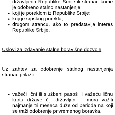
državljanin Republike Srbije ili stranac kome
je odobreno stalno nastanjenje;
koji je poreklom iz Republike Srbije;
koji je srpskog porekla;
drugom strancu, ako to predstavlja interes
Republike Srbije.
Uslovi za izdavanje stalne boravišne dozvole
Uz zahtev za odobrenje stalnog nastanjenja
stranac prilaže:
važeći lični ili službeni pasoš ili važeću ličnu
kartu države čiji državljani – mora važiti
najmanje tri meseca duže od perioda na koji
se traži odobrenje privremenog boravka.