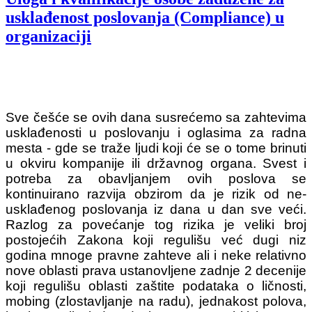
usklađenost poslovanja (Compliance) u
organizaciji
Sve češće se ovih dana susrećemo sa zahtevima
usklađenosti u poslovanju i oglasima za radna
mesta - gde se traže ljudi koji će se o tome brinuti
u okviru kompanije ili državnog organa. Svest i
potreba za obavljanjem ovih poslova se
kontinuirano razvija obzirom da je rizik od ne-
usklađenog poslovanja iz dana u dan sve veći.
Razlog za povećanje tog rizika je veliki broj
postojećih Zakona koji regulišu već dugi niz
godina mnoge pravne zahteve ali i neke relativno
nove oblasti prava ustanovljene zadnje 2 decenije
koji regulišu oblasti zaštite podataka o ličnosti,
mobing (zlostavljanje na radu), jednakost polova,