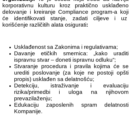
korporativnu kulturu kroz praktično usklađeno
delovanje i kreiranje Compliance program-a koji
će identifikovati stanje, zadati ciljeve i uz
korišćenje različitih alata osigurati
:
Usklađenost sa Zakonima i regulativama;
Davanje etičkih smernica: „kako uraditi
ispravnu stvar – doneti ispravnu odluku“;
Stvaranje procedura i pravila kojima će se
urediti poslovanje (za koje ne postoji opšti
propis) usklađen sa delatnošću;
Detekciju, istraživanje i evaluaciju
rizika/primedbi i uloga na njihovom
prevazilaženju;
Edukaciju zaposlenih spram delatnosti
Kompanije.