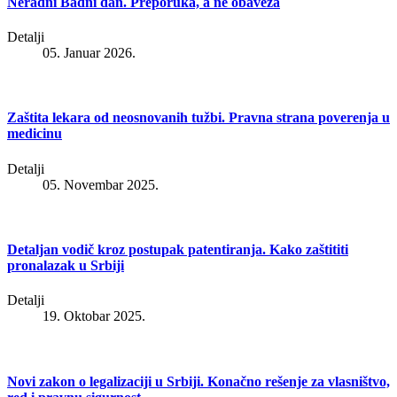
Neradni Badni dan. Preporuka, a ne obaveza
Detalji
05. Januar 2026.
Zaštita lekara od neosnovanih tužbi. Pravna strana poverenja u
medicinu
Detalji
05. Novembar 2025.
Detaljan vodič kroz postupak patentiranja. Kako zaštititi
pronalazak u Srbiji
Detalji
19. Oktobar 2025.
Novi zakon o legalizaciji u Srbiji. Konačno rešenje za vlasništvo,