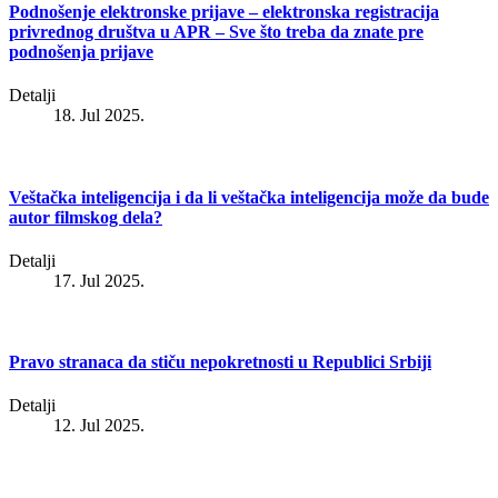
Podnošenje elektronske prijave – elektronska registracija
privrednog društva u APR – Sve što treba da znate pre
podnošenja prijave
Detalji
18. Jul 2025.
Veštačka inteligencija i da li veštačka inteligencija može da bude
autor filmskog dela?
Detalji
17. Jul 2025.
Pravo stranaca da stiču nepokretnosti u Republici Srbiji
Detalji
12. Jul 2025.