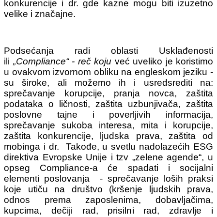
konkurencije i dr. gde kazne mogu biti izuzetno
velike i značajne.
Podsećanja radi oblasti Usklađenosti
ili
„Compliance“
- reč koju
već uveliko je koristimo
u ovakvom izvornom obliku na engleskom jeziku -
su široke, ali možemo ih i usredsrediti na:
sprečavanje korupcije, pranja novca, zaštita
podataka o ličnosti, zaštita uzbunjivača, zaštita
poslovne tajne i poverljivih informacija,
sprečavanje sukoba interesa, mita i korupcije,
zaštita konkurencije, ljudska prava, zaštita od
mobinga i dr. Takođe, u svetlu nadolazećih ESG
direktiva Evropske Unije i tzv „zelene agende“, u
opseg Compliance-a će spadati i socijalni
elementi poslovanja - sprečavanje loših praksi
koje utiču na društvo (kršenje ljudskih prava,
odnos prema zaposlenima, dobavljačima,
kupcima, dečiji rad, prisilni rad, zdravlje i