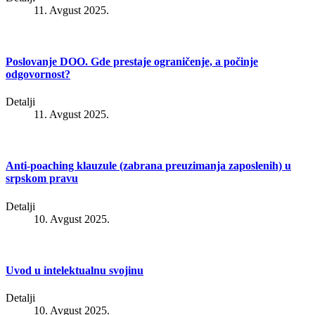
11. Avgust 2025.
Poslovanje DOO. Gde prestaje ograničenje, a počinje
odgovornost?
Detalji
11. Avgust 2025.
Anti-poaching klauzule (zabrana preuzimanja zaposlenih) u
srpskom pravu
Detalji
10. Avgust 2025.
Uvod u intelektualnu svojinu
Detalji
10. Avgust 2025.