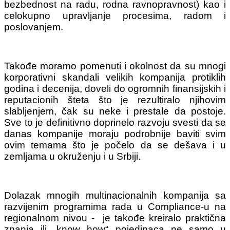
bezbednost na radu, rodna ravnopravnost) kao i
celokupno upravljanje procesima, radom i
poslovanjem.
Takođe moramo pomenuti i okolnost da su mnogi
korporativni skandali velikih kompanija protiklih
godina i decenija, doveli do ogromnih finansijskih i
reputacionih šteta što je rezultiralo njihovim
slabljenjem, čak su neke i prestale da postoje.
Sve to je definitivno doprinelo razvoju svesti da se
danas kompanije moraju podrobnije baviti svim
ovim temama što je počelo da se dešava i u
zemljama u okruženju i u Srbiji.
Dolazak mnogih multinacionalnih kompanija sa
razvijenim programima rada u Compliance-u na
regionalnom nivou - je takođe kreiralo praktična
znanja ili „know how“ pojedinaca ne samo u