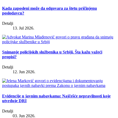
Kada zaposleni može da odgovara za štetu pričinjenu
poslodavcu?
Detalji
13. Jul 2026.
Snimanje policijskih službenika u Srbiji. Šta kažu važeći
propisi?
Detalji
12. Jun 2026.
Evidencije u javnim nabavkama: Najčešće nepravilnosti koje
utvrđuje DRI
Detalji
03. Jun 2026.