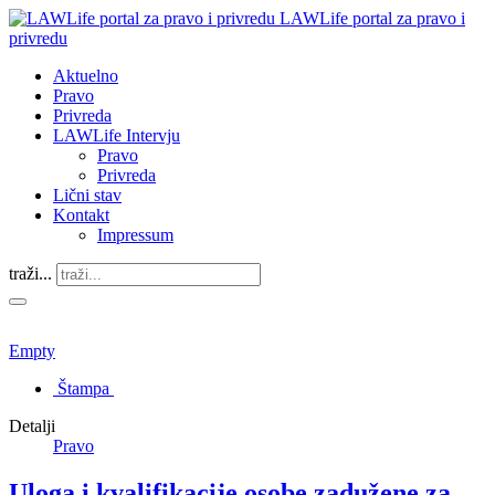
LAWLife portal za pravo i
privredu
Aktuelno
Pravo
Privreda
LAWLife Intervju
Pravo
Privreda
Lični stav
Kontakt
Impressum
traži...
Empty
Štampa
Detalji
Pravo
Uloga i kvalifikacije osobe zadužene za