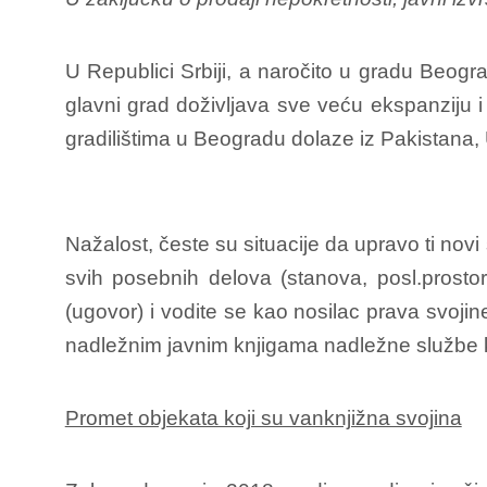
U Republici Srbiji, a naročito u gradu Beogr
glavni grad doživljava sve veću ekspanziju i 
gradilištima u Beogradu dolaze iz Pakistana, U
Nažalost, česte su situacije da upravo ti no
svih posebnih delova (stanova, posl.prostora
(ugovor) i vodite se kao nosilac prava svoji
nadležnim javnim knjigama nadležne službe k
Promet objekata koji su vanknjižna svojina