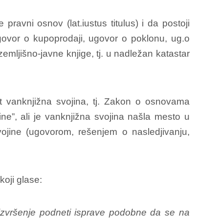
ravni osnov (lat.iustus titulus) i da postoji
govor o kupoprodaji, ugovor o poklonu, ug.o
emljišno-javne knjige, tj. u nadležan katastar
t vanknjižna svojina, tj. Zakon o osnovama
ne”, ali je vanknjižna svojina našla mesto u
svojine (ugovorom, rešenjem o nasledjivanju,
oji glase:
 izvršenje podneti isprave podobne da se na