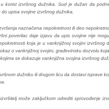
 u korist izvršnog dužnika. Sud je dužan da podn
 do upisa svojine izvršnog dužnika.
vršenja naznačena nepokretnost ili deo nepokretnosti
ni poverilac daje izjavu da upis svojine nije mogu
pokretnosti koja je u vanknjižnoj svojini izvršnog
okaz o vanknjižnoj svojini, građevinsku dozvolu koja g
 kojima se dokazuje vanknjižna svojina izvršnog duž
vršnom dužniku ili drugom licu da dostavi isprave k
ne.
izvršitelj može zaključkom odrediti sprovođenje izv