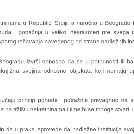
kretninama u Republici Srbiji, a naročito u Beogr
nuda i potražnja u velikoj nesrazmeri pre svega i
sporog rešavanja navedenog od strane nadležnih inst
Beogradu izvrši odnosno da se u potpunosti ili ba
knjižna svojina odnosno objekata koji nemaju up
lučaju princip ponude i potražnje prevagnuo na 
a tržištu nekretninama i time bi se mnoge stvari ub
n da u praksi sprovede da nadležne institucije svo