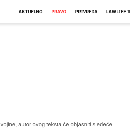
AKTUELNO
PRAVO
PRIVREDA
LAWLIFE 
jine, autor ovog teksta će objasniti sledeće.