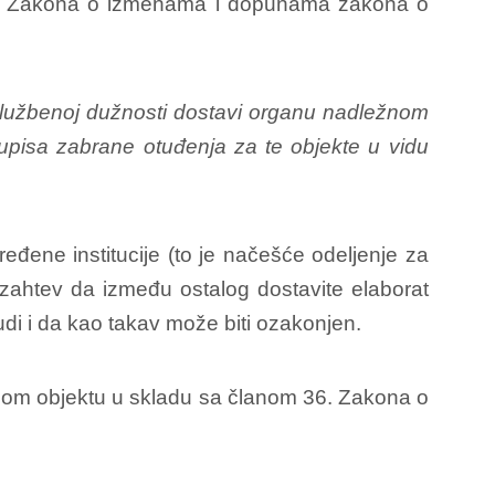
28. Zakona o izmenama i dopunama zakona o
službenoj dužnosti dostavi organu nadležnom
 upisa zabrane otuđenja za te objekte u vidu
đene institucije (to je načešće odeljenje za
 zahtev da između ostalog dostavite elaborat
judi i da kao takav može biti ozakonjen.
onom objektu u skladu sa članom 36. Zakona o