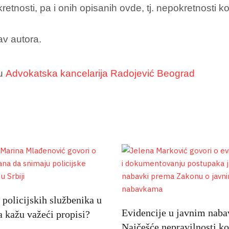
nosti, pa i onih opisanih ovde, tj. nepokretnosti koj
av autora.
 u
Advokatska kancelarija Radojević Beograd
policijskih službenika u
Evidencije u javnim nab
ta kažu važeći propisi?
Najčešće nepravilnosti ko