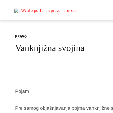
PRAVO
Vanknjižna svojina
Pojam
Pre samog objašnjavanja pojma vanknjižne svo