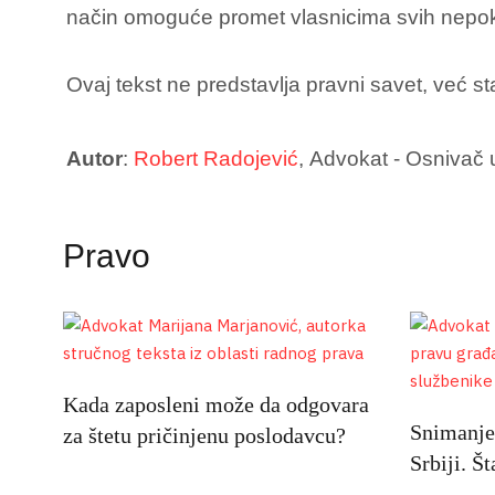
način omoguće promet vlasnicima svih nepokret
Ovaj tekst ne predstavlja pravni savet, već st
Autor
:
Robert Radojević
, Advokat - Osnivač
Pravo
Kada zaposleni može da odgovara
Snimanje 
za štetu pričinjenu poslodavcu?
Srbiji. Š