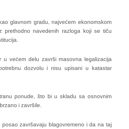
adu kao glavnom gradu, najvećem ekonomskom
z prethodno navedenih razloga koji se tiču
itucija.
r u većem delu završi masovna legalizacija
otrebnu dozvolu i nisu upisani u katastar
stranu ponude, što bi u skladu sa osnovnim
rzano i završile.
j posao završavaju blagovremeno i da na taj