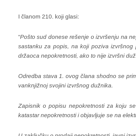
I članom 210. koji glasi:
“
Pošto sud donese rešenje o izvršenju na nepo
sastanku za popis, na koji poziva izvršnog 
držaoca nepokretnosti, ako to nije izvršni duž
Odredba stava 1. ovog člana shodno se primen
vanknjižnoj svojini izvršnog dužnika.
Zapisnik o popisu nepokretnosti za koju se
katastar nepokretnosti i objavljuje se na elek
U zaključku o prodaji nepokretnosti, javni izv