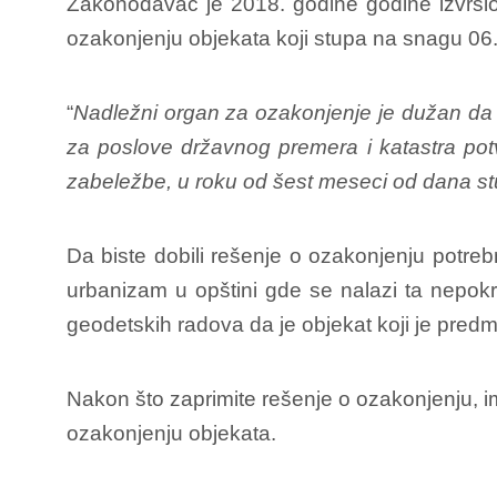
Zakonodavac je 2018. godine godine izvrš
ozakonjenju objekata koji stupa na snagu 06.1
“
Nadležni organ za ozakonjenje je dužan da 
za poslove državnog premera i katastra potv
zabeležbe, u roku od šest meseci od dana s
Da biste dobili rešenje o ozakonjenju potre
urbanizam u opštini gde se nalazi ta nepokr
geodetskih radova da je objekat koji je predme
Nakon što zaprimite rešenje o ozakonjenju, 
ozakonjenju objekata.