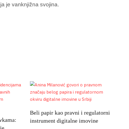
a je vanknjižna svojina.
Beli papir kao pravni i regulatorni
avkama:
instrument digitalne imovine
je