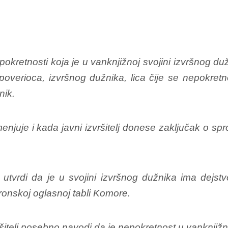
kretnosti koja je u vanknjižnoj svojini izvršnog dužn
poverioca, izvršnog dužnika, lica čije se nepokre
nik.
juje i kada javni izvršitelj donese zaključak o spr
 utvrdi da je u svojini izvršnog dužnika ima dejst
tronskoj oglasnoj tabli Komore.
ršitelj posebno navodi da je nepokretnost u vanknjižno