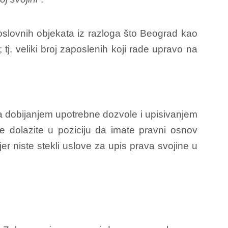
poslovnih objekata iz razloga što Beograd kao
tj. veliki broj zaposlenih koji rade upravo na
ja dobijanjem upotrebne dozvole i upisivanjem
ije dolazite u poziciju da imate pravni osnov
r niste stekli uslove za upis prava svojine u