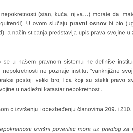
epokretnosti (stan, kuća, njiva…) morate da imate p
cquirendi). U ovom slučaju
pravni osnov
bi bio (u
, a način sticanja predstavlja upis prava svojine u z
o se u našem pravnom sistemu ne definiše institu
epokretnosti ne poznaje institut “vanknjižne svoji
si postoji veliki broj lica koji su stekli pravo 
vojine u nadležni katastar nepokretnosti.
om o izvršenju i obezbeđenju članovima 209. i 210. k
epokretnosti izvršni poverilac mora uz predlog za