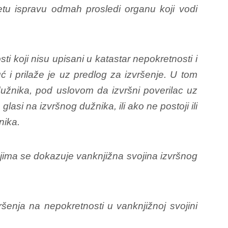
etu ispravu odmah prosledi organu koji vodi
 koji nisu upisani u katastar nepokretnosti i
ć i prilaže je uz predlog za izvršenje. U tom
 dužnika, pod uslovom da izvršni poverilac uz
lasi na izvršnog dužnika, ili ako ne postoji ili
nika.
ojima se dokazuje vanknjižna svojina izvršnog
ršenja na nepokretnosti u vanknjižnoj svojini