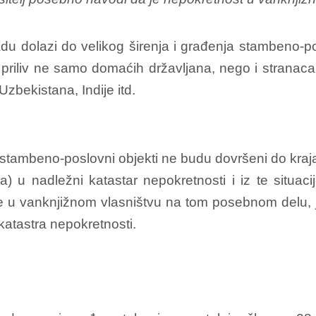
adu dolazi do velikog širenja i građenja stambeno-
priliv ne samo domaćih državljana, nego i stranaca; 
zbekistana, Indije itd.
vi stambeno-poslovni objekti ne budu dovršeni do kra
) u nadležni katastar nepokretnosti i iz te situac
ne u vanknjižnom vlasništvu na tom posebnom delu, je
atastra nepokretnosti.