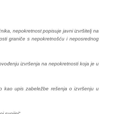
ika, nepokretnost popisuje javni izvršitelj na
tnosti graniče s nepokretnošću i neposrednog
ovođenju izvršenja na nepokretnosti koja je u
vo kao upis zabeležbe rešenja o izvršenju u
j svojini
”.