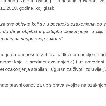
io dopunu između ostalog i samostalnim članom 
1.2018. godine, koji glasi:
za sve objekte koji su u postupku ozakonjenja po 
rdu da je objekat u postupku ozakonjenja, u cilju
tupanja na snagu ovog zakona
”.
bno je da podnesete zahtev nadležnom odeljenju odre
etnost koja je predmet ozakonjenja) i uz navedeni
t ozakonjenja stabilan i siguran za život i zdravlje l
imate pravni osnov za upis prava svojine na ozaknj