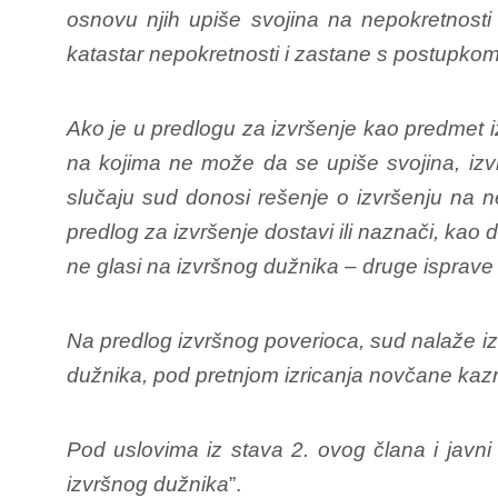
osnovu njih upiše svojina na nepokretnosti
katastar nepokretnosti i zastane s postupkom
Ako je u predlogu za izvršenje kao predmet iz
na kojima ne može da se upiše svojina, izvrš
slučaju sud donosi rešenje o izvršenju na ne
predlog za izvršenje dostavi ili naznači, kao d
ne glasi na izvršnog dužnika – druge isprave
Na predlog izvršnog poverioca, sud nalaže iz
dužnika, pod pretnjom izricanja novčane kaz
Pod uslovima iz stava 2. ovog člana i javni 
izvršnog dužnika
”.