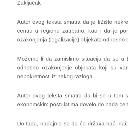
Zaključak
Autor ovog teksta smatra da je tržište ne
centru u regionu zatrpano, kao i da je po
ozakonjenja (legalizacije) objekata odnosno 
Možemo li da zamislimo situaciju da se u 
odnosno ozakonjenje objekata koji su van
nepokretnosti iz nekog razloga.
Autor ovog teksta smatra da bi se u tom s
ekonomskim postulatima dovelo do pada cena n
Do tada, nadajmo se da će država naći nači