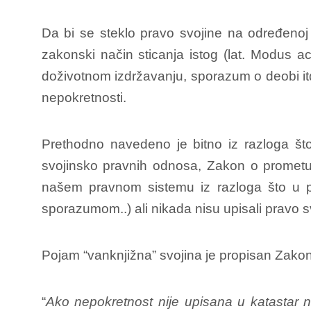
Da bi se steklo pravo svojine na određenoj n
zakonski način sticanja istog (lat. Modus a
doživotnom izdržavanju, sporazum o deobi itd)
nepokretnosti.
Prethodno navedeno je bitno iz razloga št
svojinsko pravnih odnosa, Zakon o prometu n
našem pravnom sistemu iz razloga što u prak
sporazumom..) ali nikada nisu upisali pravo s
Pojam “vanknjižna” svojina je propisan Zakon
“
Ako nepokretnost nije upisana u katastar n