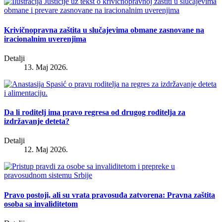
Krivičnopravna zaštita u slučajevima obmane zasnovane na
iracionalnim uverenjima
Detalji
13. Maj 2026.
Da li roditelj ima pravo regresa od drugog roditelja za
izdržavanje deteta?
Detalji
12. Maj 2026.
Pravo postoji, ali su vrata pravosuđa zatvorena: Pravna zaštita
osoba sa invaliditetom