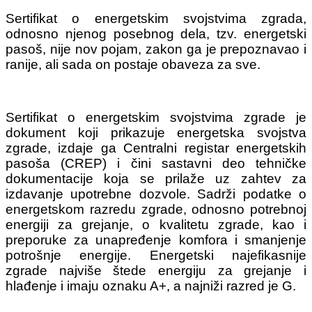
Sertifikat o energetskim svojstvima zgrada,
odnosno njenog posebnog dela, tzv. energetski
pasoš, nije nov pojam, zakon ga je prepoznavao i
ranije, ali sada on postaje obaveza za sve.
Sertifikat o energetskim svojstvima zgrade je
dokument koji prikazuje energetska svojstva
zgrade, izdaje ga Centralni registar energetskih
pasoša (CREP) i čini sastavni deo tehničke
dokumentacije koja se prilaže uz zahtev za
izdavanje upotrebne dozvole. Sadrži podatke o
energetskom razredu zgrade, odnosno potrebnoj
energiji za grejanje, o kvalitetu zgrade, kao i
preporuke za unapređenje komfora i smanjenje
potrošnje energije. Energetski najefikasnije
zgrade najviše štede energiju za grejanje i
hlađenje i imaju oznaku A+, a najniži razred je G.