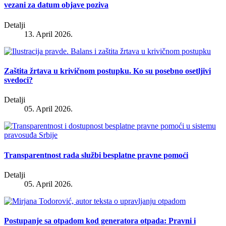
vezani za datum objave poziva
Detalji
13. April 2026.
Zaštita žrtava u krivičnom postupku. Ko su posebno osetljivi
svedoci?
Detalji
05. April 2026.
Transparentnost rada službi besplatne pravne pomoći
Detalji
05. April 2026.
Postupanje sa otpadom kod generatora otpada: Pravni i