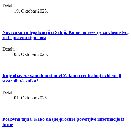
Detalji
19. Oktobar 2025.
Novi zakon o legalizaciji u Srbiji. Konačno rešenje za vlasništvo,
red i pravnu sigurnost
Detalji
08. Oktobar 2025.
Koje obaveze vam donosi novi Zakon o centralnoj evidenciji
stvarnih vlasnika?
Detalji
01. Oktobar 2025.
Poslovna tajna. Kako da (ne)procure poverljive informacije iz
firme