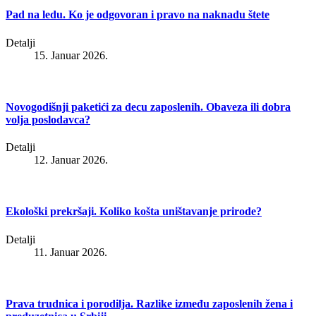
Pad na ledu. Ko je odgovoran i pravo na naknadu štete
Detalji
15. Januar 2026.
Novogodišnji paketići za decu zaposlenih. Obaveza ili dobra
volja poslodavca?
Detalji
12. Januar 2026.
Ekološki prekršaji. Koliko košta uništavanje prirode?
Detalji
11. Januar 2026.
Prava trudnica i porodilja. Razlike između zaposlenih žena i