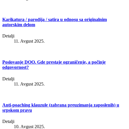
Karikatura / parodija / satira u odnosu sa originalnim
autorskim delom
Detalji
11. Avgust 2025.
Poslovanje DOO. Gde prestaje ograničenje, a počinje
odgovornost?
Detalji
11. Avgust 2025.
Anti-poaching klauzule (zabrana preuzimanja zaposlenih) u
srpskom pravu
Detalji
10. Avgust 2025.