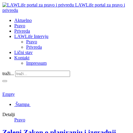
LAWLife portal za pravo i
privredu
Aktuelno
Pravo
Privreda
LAWLife Intervju
Pravo
Privreda
Lični stav
Kontakt
Impressum
traži...
Empty
Štampa
Detalji
Pravo
Zeleni Zakon o planiranju i izgradnji