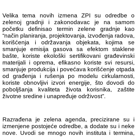
Velika tema novih izmena ZPI su odredbe o
zelenoj gradnji i zakonodavac je na samom
početku definisao termin zelene gradnje kao
“način planiranja, projektovanja, izvođenja radova,
korišćenja i održavanja objekata, kojima se
smanjuje emisija gasova sa efektom staklene
bašte, koriste ekološki sertifikovani građevinski
materijali i oprema, efikasno koriste svi resursi,
smanjuje produkcija i povećava korišćenje otpada
od građenja i rušenja po modelu cirkularnosti,
koriste obnovljivi izvori energije, što dovodi do
poboljšanja kvaliteta života korisnika, zaštite
životne sredine i unapređuje održivost”.
Razrađena je zelena agenda, precizirane su i
izmenjene postojeće odredbe, a dodate su i neke
nove. Uvodi se mnogo novih instituta i termina,