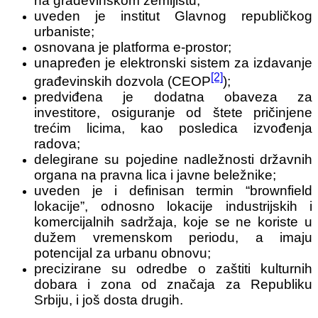
na građevinskom zemljištu;
uveden je institut Glavnog republičkog
urbaniste;
osnovana je platforma e-prostor;
unapređen je elektronski sistem za izdavanje
[2]
građevinskih dozvola (CEOP
);
predviđena je dodatna obaveza za
investitore, osiguranje od štete pričinjene
trećim licima, kao posledica izvođenja
radova;
delegirane su pojedine nadležnosti državnih
organa na pravna lica i javne beležnike;
uveden je i definisan termin “brownfield
lokacije”, odnosno lokacije industrijskih i
komercijalnih sadržaja, koje se ne koriste u
dužem vremenskom periodu, a imaju
potencijal za urbanu obnovu;
precizirane su odredbe o zaštiti kulturnih
dobara i zona od značaja za Republiku
Srbiju, i još dosta drugih.