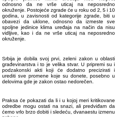
odnosno da ne vrše uticaj na neposredno
okruženje. Postojeće zgrade će u roku od 2, 5 i 10
godina, u zavisnosti od kategorije zgrade, biti u
obavezi da uklone, odnosno da izmeste sve
spoljne jedinice klima uređaja na način da nisu
vidljive, kao i da ne vrše uticaj na neposredno
okruženje.
Srbija je dobila svoj prvi, zeleni zakon u oblasti
građevinarstva i to je velika stvar. U pripremi su i
podzakonski akti koji će dodatno precizirati i
urediti sve promene koje su donete, posebno u
delovima gde je zakon ostao nedorečen.
Praksa će pokazati da li i u kojoj meri kritikovane
odredbe mogu ostati na snazi, ali predviđam da
ćemo vrlo brzo dobiti i sledeću, dvanaestu izmenu