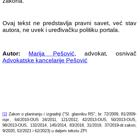
zakona.
Ovaj tekst ne predstavlja pravni savet, već stav
autora, ne uvek i uređivačku politiku portala.
Autor:
Marija Pešović
, advokat, osnivač
Advokatske kancelarije Pešović
[1]
Zakon o planiranju i izgradnji ("Sl. glasniku RS", br. 72/2009, 81/2009-
ispr., 64/2010-OUS 24/2011, 121/2012, 42/2013-OUS, 50/2013-OUS,
98/2013-OUS, 132/2014, 145/2014, 83/2018, 31/2019, 37/2019-dr.zakon,
9/2020, 52/2021 i 62/2023) u daljem tekstu ZPI.