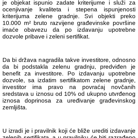
je objekat ispunio zadate kriterijume i služi za
ocenjivanje kvaliteta i stepena ispunjenosti
kriterijuma zelene gradnje. Svi objekti preko
10.000 m² bruto razvijene građevinske površine
imaće obavezu da po izdavanju upotrebne
dozvole pribave i zeleni sertifikat.
Da bi država nagradila takve investitore, odnosno
da bi podstakla zelenu gradnju, predviđen je
benefit za investitore. Po izdavanju upotrebne
dozvole, sa izdatim sertifikatom zelene gradnje,
investitor ima pravo na povraćaj novčanih
sredstava u iznosu od 10% od ukupno utvrđenog
iznosa doprinosa za uređivanje građevinskog
zemljišta.
U izradi je i pravilnik koji će bliže urediti izdavanje
zelenih sertifikata, a u pravilniku će biti razrađeno