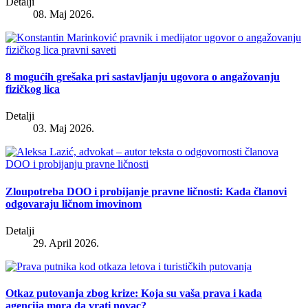
Detalji
08. Maj 2026.
8 mogućih grešaka pri sastavljanju ugovora o angažovanju
fizičkog lica
Detalji
03. Maj 2026.
Zloupotreba DOO i probijanje pravne ličnosti: Kada članovi
odgovaraju ličnom imovinom
Detalji
29. April 2026.
Otkaz putovanja zbog krize: Koja su vaša prava i kada
agencija mora da vrati novac?