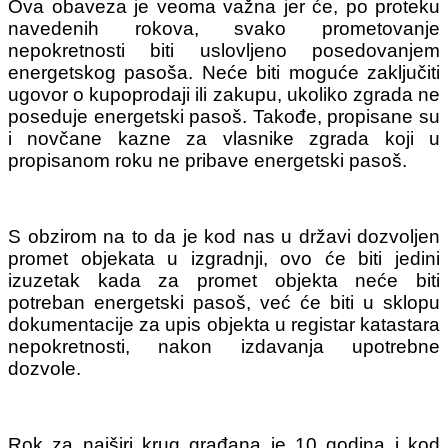
Ova obaveza je veoma važna jer će, po proteku
navedenih rokova, svako prometovanje
nepokretnosti biti uslovljeno posedovanjem
energetskog pasoša. Neće biti moguće zaključiti
ugovor o kupoprodaji ili zakupu, ukoliko zgrada ne
poseduje energetski pasoš. Takođe, propisane su
i novčane kazne za vlasnike zgrada koji u
propisanom roku ne pribave energetski pasoš.
S obzirom na to da je kod nas u državi dozvoljen
promet objekata u izgradnji, ovo će biti jedini
izuzetak kada za promet objekta neće biti
potreban energetski pasoš, već će biti u sklopu
dokumentacije za upis objekta u registar katastara
nepokretnosti, nakon izdavanja upotrebne
dozvole.
Rok za najširi krug građana je 10 godina i kod