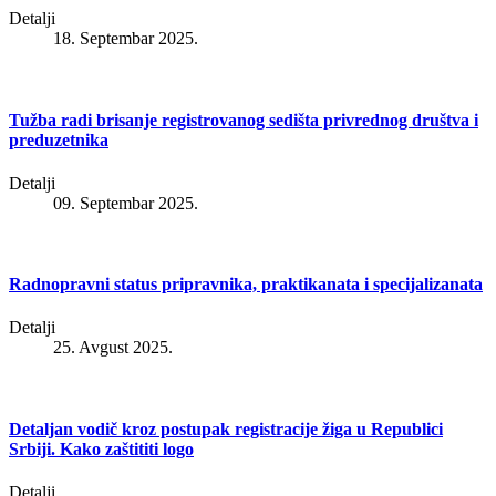
Detalji
18. Septembar 2025.
Tužba radi brisanje registrovanog sedišta privrednog društva i
preduzetnika
Detalji
09. Septembar 2025.
Radnopravni status pripravnika, praktikanata i specijalizanata
Detalji
25. Avgust 2025.
Detaljan vodič kroz postupak registracije žiga u Republici
Srbiji. Kako zaštititi logo
Detalji