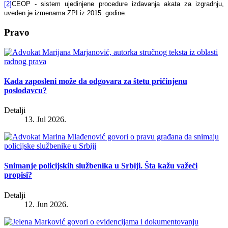
[2]
CEOP - sistem ujedinjene procedure izdavanja akata za izgradnju,
uveden je izmenama ZPI iz 2015. godine.
Pravo
Kada zaposleni može da odgovara za štetu pričinjenu
poslodavcu?
Detalji
13. Jul 2026.
Snimanje policijskih službenika u Srbiji. Šta kažu važeći
propisi?
Detalji
12. Jun 2026.