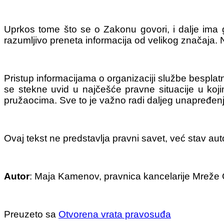
Uprkos tome što se o Zakonu govori, i dalje ima
razumljivo preneta informacija od velikog značaja.
Pristup informacijama o organizaciji službe besplatn
se stekne uvid u najčešće pravne situacije u ko
pružaocima. Sve to je važno radi daljeg unapređen
Ovaj tekst ne predstavlja pravni savet, već stav auto
Autor
: Maja Kamenov, pravnica kancelarije Mreže
Preuzeto sa
Otvorena vrata pravosuđa