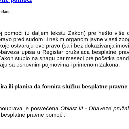
 pomoći (u daljem tekstu Zakon) pre nešto više o
ravo pred sudom ili nekim organom javne vlasti zbo
oje ostvaruju ovo pravo (sa i bez dokazivanja imov
baveza upisa u Registar pružalaca besplatne prav
akon stupio na snagu par meseci pre početka pand
znaju sa osnovnim pojmovima i primenom Zakona.
a ili planira da formira službu besplatne pravn
mouprava je posvećena
Oblast III - Obaveze pruža
e besplatne pravne pomoći: