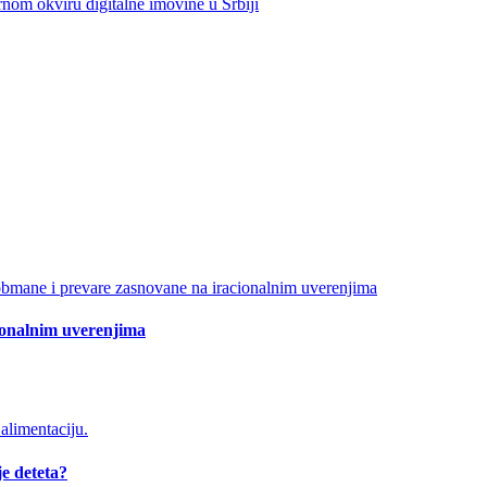
ionalnim uverenjima
je deteta?