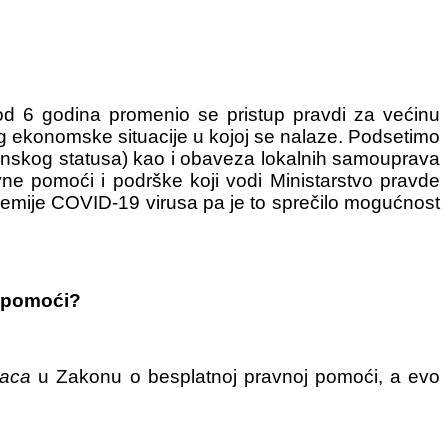
d 6 godina promenio se pristup pravdi za većinu
g ekonomske situacije u kojoj se nalaze. Podsetimo
inskog statusa) kao i obaveza lokalnih samouprava
ne pomoći i podrške koji vodi Ministarstvo pravde
emije COVID-19 virusa pa je to sprečilo mogućnost
e pomoći?
laca
u Zakonu o besplatnoj pravnoj pomoći, a evo