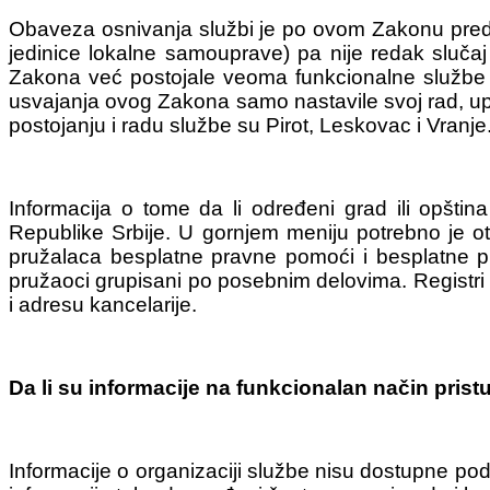
Obaveza osnivanja službi je po ovom Zakonu predvi
jedinice lokalne samouprave) pa nije redak sluča
Zakona već postojale veoma funkcionalne službe 
usvajanja ovog Zakona samo nastavile svoj rad, up
postojanju i radu službe su Pirot, Leskovac i Vranje
Informacija o tome da li određeni grad ili opšt
Republike Srbije. U gornjem meniju potrebno je ot
pružalaca besplatne pravne pomoći i besplatne 
pružaoci grupisani po posebnim delovima. Registri s
i adresu kancelarije.
Da li su informacije na funkcionalan način pri
Informacije o organizaciji službe nisu dostupne 