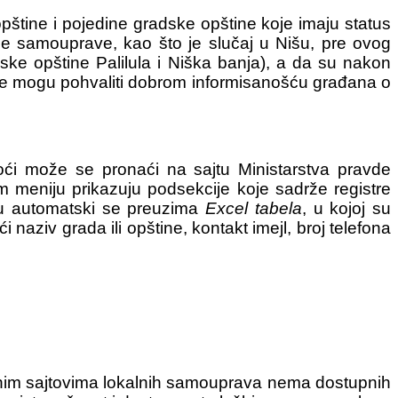
štine i pojedine gradske opštine koje imaju status
ne samouprave, kao što je slučaj u Nišu, pre ovog
e opštine Palilula i Niška banja), a da su nakon
 se mogu pohvaliti dobrom informisanošću građana o
oći može se pronaći na sajtu Ministarstva pravde
m meniju prikazuju podsekcije koje sadrže registre
ju automatski se preuzima
Excel tabela
, u kojoj su
aziv grada ili opštine, kontakt imejl, broj telefona
inim sajtovima lokalnih samouprava nema dostupnih