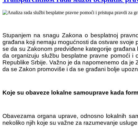
Stupanjem na snagu Zakona o besplatnoj pravnoj
građana koji nemaju mogućnosti da ostvare svoje p
se da su Zakonom predviđene kategorije građana k
da organizuju službu besplatne pravne pomoći i o
Republike Srbije. Važno je da napomenemo da je Z
da se Zakon promoviše i da se građani bolje upo
Koje su obaveze lokalne samouprave kada formir
Obavezama organa uprave, odnosno lokalnih sa
nekoliko njih koje su važne za razumevanje uslug