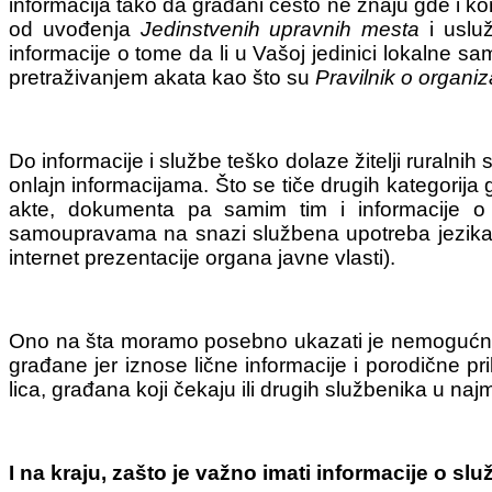
informacija tako da građani često ne znaju gde i k
od uvođenja
Jedinstvenih upravnih mesta
i uslu
informacije o tome da li u Vašoj jedinici lokalne 
pretraživanjem akata kao što su
Pravilnik o organiza
Do informacije i službe teško dolaze žitelji ruralni
onlajn informacijama. Što se tiče drugih kategorij
akte, dokumenta pa samim tim i informacije o o
samoupravama na snazi službena upotreba jezika i
internet prezentacije organa javne vlasti).
Ono na šta moramo posebno ukazati je nemogućnost 
građane jer iznose lične informacije i porodične p
lica, građana koji čekaju ili drugih službenika u na
I na kraju, zašto je važno imati informacije o s