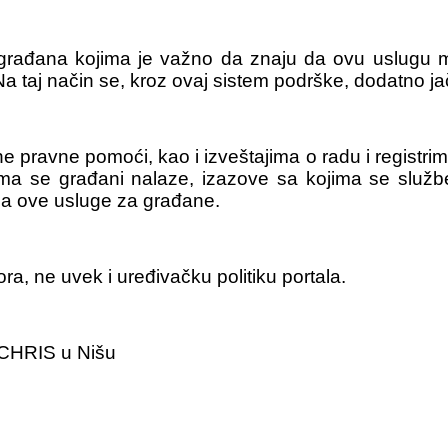
 građana kojima je važno da znaju da ovu uslugu m
 Na taj način se, kroz ovaj sistem podrške, dodatno 
e pravne pomoći, kao i izveštajima o radu i registri
jima se građani nalaze, izazove sa kojima se slu
ja ove usluge za građane.
ra, ne uvek i uređivačku politiku portala.
 CHRIS u Nišu