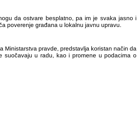
ogu da ostvare besplatno, pa im je svaka jasno i
jača poverenje građana u lokalnu javnu upravu.
ma Ministarstva pravde, predstavlja koristan način da
žbe suočavaju u radu, kao i promene u podacima o