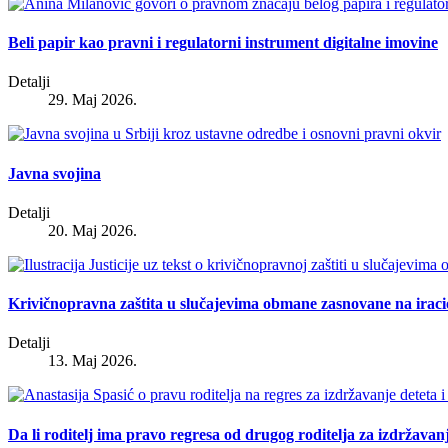
Beli papir kao pravni i regulatorni instrument digitalne imovine
Detalji
29. Maj 2026.
Javna svojina
Detalji
20. Maj 2026.
Krivičnopravna zaštita u slučajevima obmane zasnovane na irac
Detalji
13. Maj 2026.
Da li roditelj ima pravo regresa od drugog roditelja za izdržavan