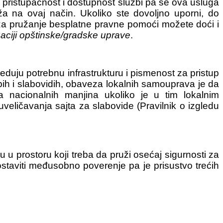
 pristupačnost i dostupnost službi pa se ova usluga
 na ovaj način. Ukoliko ste dovoljno uporni, do
a za pružanje besplatne pravne pomoći možete doći i
aciji opštinske/gradske uprave
.
seduju potrebnu infrastrukturu i pismenost za pristup
pih i slabovidih, obaveza lokalnih samouprava je da
a nacionalnih manjina ukoliko je u tim lokalnim
ličavanja sajta za slabovide (Pravilnik o izgledu
 prostoru koji treba da pruži osećaj sigurnosti za
ostaviti međusobno poverenje pa je prisustvo trećih