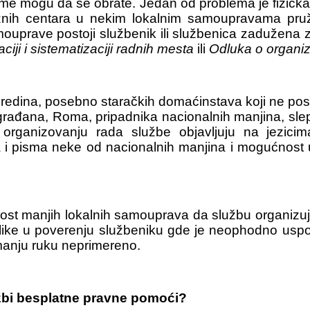
ome mogu da se obrate. Jedan od problema je fizička
žnih centara u nekim lokalnim samoupravama pruža
samouprave postoji službenik ili službenica zadužen
ciji i sistematizaciji radnih mesta
ili
Odluka o organiz
h sredina, posebno staračkih domaćinstava koji ne po
a građana, Roma, pripadnika nacionalnih manjina, sle
rganizovanju rada službe objavljuju na jezicim
 pisma neke od nacionalnih manjina i mogućnost uve
manjih lokalnih samouprava da službu organizuju u
rilike u poverenju službeniku gde je neophodno usp
jmanju ruku neprimereno.
lužbi besplatne pravne pomoći?