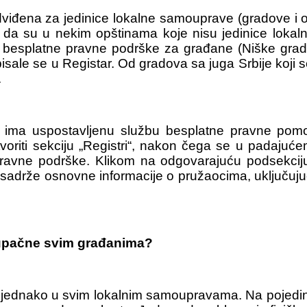
đena za jedinice lokalne samouprave (gradove i op
j da su u nekim opštinama koje nisu jedinice lokal
besplatne pravne podrške za građane (Niške gradsk
isale se u Registar. Od gradova sa juga Srbije koji
.
ina ima uspostavljenu službu besplatne pravne pom
voriti sekciju „Registri“, nakon čega se u padajuće
pravne podrške. Klikom na odgovarajuću podsekci
adrže osnovne informacije o pružaocima, uključujući n
stupačne svim građanima?
podjednako u svim lokalnim samoupravama. Na pojed