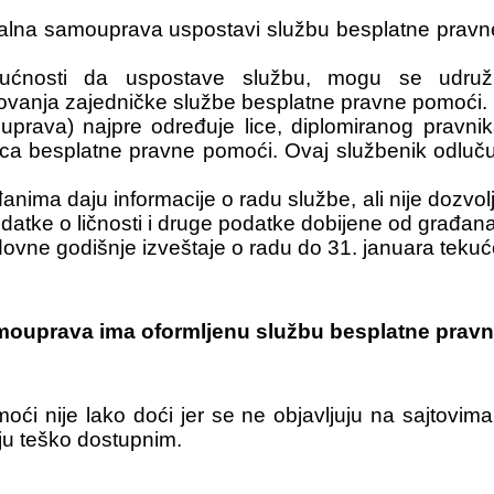
na samouprava uspostavi službu besplatne pravne p
ćnosti da uspostave službu, mogu se udružiti
izovanja zajedničke službe besplatne pravne pomoći.
uprava) najpre određuje lice, diplomiranog pravn
a besplatne pravne pomoći. Ovaj službenik odluč
ma daju informacije o radu službe, ali nije dozvolj
podatke o ličnosti i druge podatke dobijene od građa
ovne godišnje izveštaje o radu do 31. januara teku
 samouprava ima oformljenu službu besplatne pra
ći nije lako doći jer se ne objavljuju na sajtovim
aju teško dostupnim.