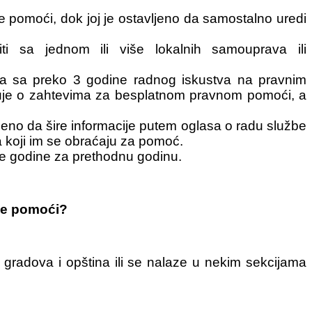
omoći, dok joj je ostavljeno da samostalno uredi
 sa jednom ili više lokalnih samouprava ili
ika sa preko 3 godine radnog iskustva na pravnim
uje o zahtevima za besplatnom pravnom pomoći, a
eno da šire informacije putem oglasa o radu službe
na koji im se obraćaju za pomoć.
će godine za prethodnu godinu.
vne pomoći?
a gradova i opština ili se nalaze u nekim sekcijama