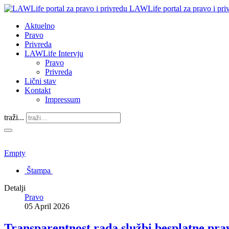
LAWLife portal za pravo i pri
Aktuelno
Pravo
Privreda
LAWLife Intervju
Pravo
Privreda
Lični stav
Kontakt
Impressum
traži...
Empty
Štampa
Detalji
Pravo
05 April 2026
Transparentnost rada službi besplatne pr