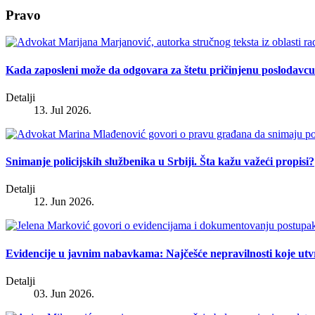
Pravo
Kada zaposleni može da odgovara za štetu pričinjenu poslodavc
Detalji
13. Jul 2026.
Snimanje policijskih službenika u Srbiji. Šta kažu važeći propisi?
Detalji
12. Jun 2026.
Evidencije u javnim nabavkama: Najčešće nepravilnosti koje ut
Detalji
03. Jun 2026.