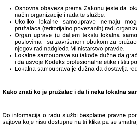
Osnovna obaveza prema Zakonu jeste da lokal
način organizacije i rada te službe.
Ukoliko lokalne samouprave nemaju mogu
pružalaca (teritorijalno povezanih) radi organ
Organ uprave (u daljem tekstu lokalna samo
poslovima i sa završenom obukom za pružaoc
njegov rad nadgleda Miinistarstvo pravde.
Lokalne samouprave su takođe dužne da građani
i da usvoje Kodeks profesionalne etike i štiti 
Lokalna samouprava je dužna da dostavlja red
Kako znati ko je pružalac i da li neka lokalna
Do informacija o radu službi besplatne pravne pomo
sajtova koje nisu dostupne na tri klika pa se smatr