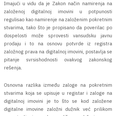
Imajući u vidu da je Zakon način namirenja na
založenoj digitalnoj imovini u potpunosti
regulisao kao namirenje na založenim pokretnim
stvarima, tako što je propisano da poverilac po
dospelosti može sprovesti vansudsku javnu
prodaju i to na osnovu potvrde iz registra
založnog prava na digitalnoj imovini, postavlja se
pitanje svrsishodnosti ovakvog zakonskog
rešenja.
Osnovna razlika između zaloge na pokretnim
stvarima koja se upisuje u registar i zaloge na
digitalnoj imovini je to što se kod založene
digitalne imovine založni dužnik već prilikom