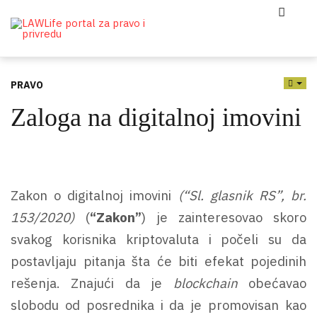
PRAVO
EMP
Zaloga na digitalnoj imovini
Zakon o digitalnoj imovini
(“Sl. glasnik RS”, br.
153/2020)
(
“Zakon”
) je zainteresovao skoro
svakog korisnika kriptovaluta i počeli su da
postavljaju pitanja šta će biti efekat pojedinih
rešenja.
Znajući da je
blockchain
obećavao
slobodu od posrednika i da je promovisan kao