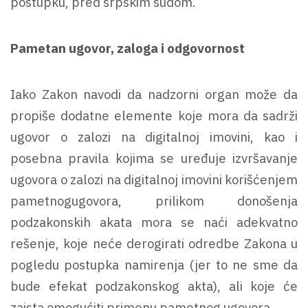
postupku, pred srpskim sudom.
Pametan ugovor, zaloga i odgovornost
Iako Zakon navodi da nadzorni organ može da
propiše dodatne elemente koje mora da sadrži
ugovor o zalozi na digitalnoj imovini, kao i
posebna pravila kojima se uređuje izvršavanje
ugovora o zalozi na digitalnoj imovini korišćenjem
pametnogugovora, prilikom donošenja
podzakonskih akata mora se naći adekvatno
rešenje, koje neće derogirati odredbe Zakona u
pogledu postupka namirenja (jer to ne sme da
bude efekat podzakonskog akta), ali koje će
zaista omogućiti primenu pametnog ugovora.