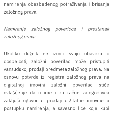
namirenja obezbeđenog potraživanja i brisanja
založnog prava.
Namirenje založnog poverioca i prestanak
založnog prava
Ukoliko dužnik ne izmiri svoju obavezu o
dospelosti, založni poverilac može pristupiti
vansudskoj prodaji predmeta založnog prava. Na
osnovu potvrde iz registra založnog prava na
digitalnoj imovini založni poverilac stiče
ovlašćenje da u ime i za račun zalogodavca
zaključi ugovor o prodaji digitalne imovine u
postupku namirenja, a savesno lice koje kupi