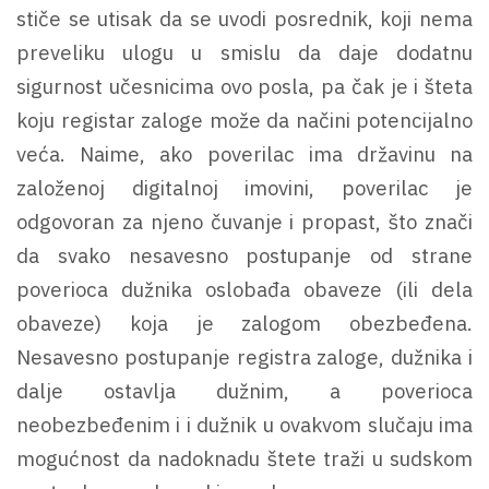
stiče se utisak da se uvodi posrednik, koji nema
preveliku ulogu u smislu da daje dodatnu
sigurnost učesnicima ovo posla, pa čak je i šteta
koju registar zaloge može da načini potencijalno
veća. Naime, ako poverilac ima državinu na
založenoj digitalnoj imovini, poverilac je
odgovoran za njeno čuvanje i propast, što znači
da svako nesavesno postupanje od strane
poverioca dužnika oslobađa obaveze (ili dela
obaveze) koja je zalogom obezbeđena.
Nesavesno postupanje registra zaloge, dužnika i
dalje ostavlja dužnim, a poverioca
neobezbeđenim i i dužnik u ovakvom slučaju ima
mogućnost da nadoknadu štete traži u sudskom