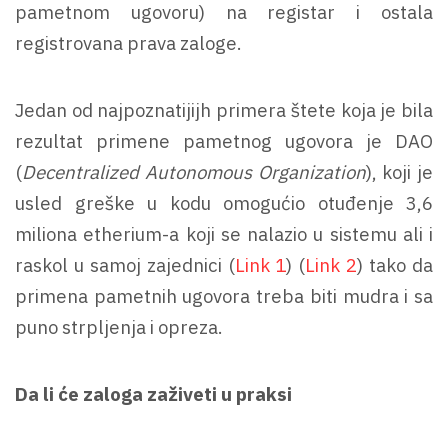
pametnom ugovoru) na registar i ostala
registrovana prava zaloge.
Jedan od najpoznatijijh primera štete koja je bila
rezultat primene pametnog ugovora je DAO
(
Decentralized
Autonomous Organization
), koji je
usled greške u kodu omogućio otuđenje 3,6
miliona etherium-a koji se nalazio u sistemu ali i
raskol u samoj zajednici (
Link 1
) (
Link 2
) tako da
primena pametnih ugovora treba biti mudra i sa
puno strpljenja i opreza.
Da li će zaloga zaživeti u praksi