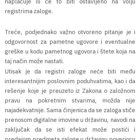
naplaćuje ili će to biti ostavljeno na volju
registrima zaloge.
Treće, podjednako važno otvoreno pitanje je i
odgovornost za pametne ugovore i eventualne
greške u kodu pametnog ugovora i štete koja na
taj način može nastati.
Utisak je da registri zaloge neće biti među
interesantnijim poslovnim poduhvatima, kao i da
rešenje koje je preuzeto iz Zakona o založnom
pravu na pokretnim stvarima, možda nije
najadekvatnije. Sama činjenica da se zaloga stiče
prenosom digitalne imovine u državinu, navodi na
zaključak da se isti efekat može postići i
predajom predmeta zaloge u državinu poveriocu