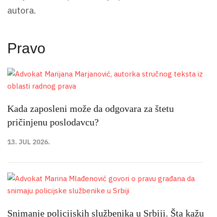
autora.
Pravo
Kada zaposleni može da odgovara za štetu
pričinjenu poslodavcu?
13. JUL 2026.
Snimanje policijskih službenika u Srbiji. Šta kažu