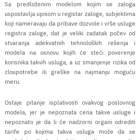
Sa predloženim modelom kojim se zaloga
uspostavlja upisom u registar zaloge, subjektima
koji nameravaju da pribave dozvole i vrše usluge
registra zaloge, dat je veliki zadatak počev od
stvaranja adekvatnih tehnoloških rešenja i
modela na osnovu kojih će steći poverenje
korisnika takvih usluga, a uz smanjenje rizika od
zloupotrebe ili greške na najmanju moguću
meru.
Ostaje pitanje isplativosti ovakvog poslovnog
modela, jer je nepoznata cena takve usluge i
nepoznato je da li će nadzorni organi odrediti
tarife po kojima takva usluga može da se