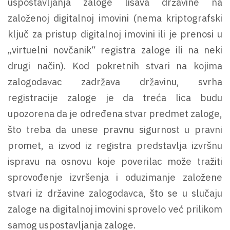
uspostavljanja zaloge lišava državine na
založenoj digitalnoj imovini (nema kriptografski
ključ za pristup digitalnoj imovini ili je prenosi u
„virtuelni novčanik“ registra zaloge ili na neki
drugi način). Kod pokretnih stvari na kojima
zalogodavac zadržava državinu, svrha
registracije zaloge je da treća lica budu
upozorena da je određena stvar predmet zaloge,
što treba da unese pravnu sigurnost u pravni
promet, a izvod iz registra predstavlja izvršnu
ispravu na osnovu koje poverilac može tražiti
sprovođenje izvršenja i oduzimanje založene
stvari iz državine zalogodavca, što se u slučaju
zaloge na digitalnoj imovini sprovelo već prilikom
samog uspostavljanja zaloge.