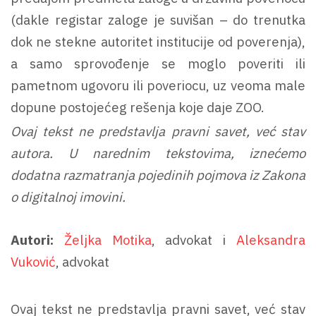
(dakle registar zaloge je suvišan – do trenutka
dok ne stekne autoritet institucije od poverenja),
a samo sprovođenje se moglo poveriti ili
pametnom ugovoru ili poveriocu, uz veoma male
dopune postojećeg rešenja koje daje ZOO.
Ovaj tekst ne predstavlja pravni savet, već stav
autora. U narednim tekstovima, iznećemo
dodatna razmatranja pojedinih pojmova iz Zakona
o digitalnoj imovini.
Autori:
Željka Motika
, advokat i
Aleksandra
Vuković
, advokat
Ovaj tekst ne predstavlja pravni savet, već stav