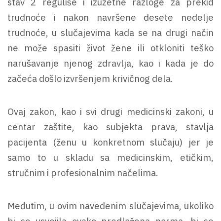
stav 2 reguliše i izuzetne razloge za prekid
trudnoće i nakon navršene desete nedelje
trudnoće, u slučajevima kada se na drugi način
ne može spasiti život žene ili otkloniti teško
narušavanje njenog zdravlja, kao i kada je do
začeća došlo izvršenjem krivičnog dela.
Ovaj zakon, kao i svi drugi medicinski zakoni, u
centar zaštite, kao subjekta prava, stavlja
pacijenta (ženu u konkretnom slučaju) jer je
samo to u skladu sa medicinskim, etičkim,
stručnim i profesionalnim načelima.
Međutim, u ovim navedenim slučajevima, ukoliko
bi se usvojila ovako predložena norma, bi se