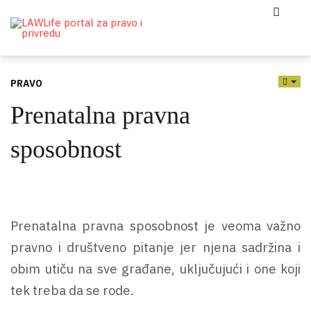
PRAVO
EMP
Prenatalna pravna
sposobnost
Prenatalna pravna sposobnost je veoma važno
pravno i društveno pitanje jer njena sadržina i
obim utiču na sve građane, uključujući i one koji
tek treba da se rode.