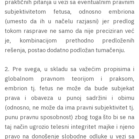
praktičnih pitanja u vezi sa eventualnim pravnim
subjektivitetom fetusa, odnosno embriona
(umesto da ih u načelu razjasni) jer predlog
tokom rasprave ne samo da nije preciziran već
je, kombinacijom prethodno predloženih
rešenja, postao dodatno podložan tumačenju.
2. Pre svega, u skladu sa važećim propisima i
globalnom pravnom teorijom i praksom,
embrion tj. fetus ne može da bude subjekat
prava i obaveza u punoj sadržini i obimu
(odnosno, ne može da ima pravni subjektivitet tj.
punu pravnu sposobnost) zbog toga što bi se na
taj način ugrozio telesni integritet majke i njeno
pravo na donošenje slobodne odluke u vezi sa