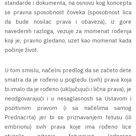
standarde i dokumenta, na osnovu kog koncepta
se pravna sposobnost čoveka (sposobnost lica
da bude nosilac prava i obaveza), iz gore
navedenih razloga, vezuje za momenat rođenja
koji je, pravno gledano, uzet kao momenat kada
počinje život.
U tom smislu, načelni predlog da se začeto dete
smatra da je rođeno u pogledu (svih) prava koja
bi imalo da je rođeno (uključujući i lična prava), je
neodgovarajući i u nesaglasnosti sa Ustavom i
pozitivnim pravom (i sa načelima samog
Prednacrta) jer bi se priznavanjem fetusu (ili
embrionu) svih prava koje ima rođeno lice
otvorilo pitanje fetusovog (odnosno