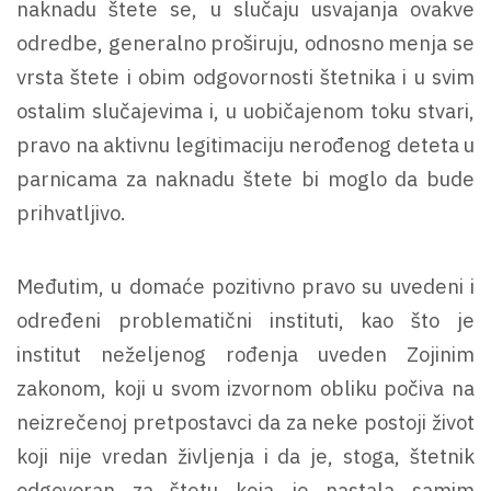
naknadu štete se, u slučaju usvajanja ovakve
odredbe, generalno proširuju, odnosno menja se
vrsta štete i obim odgovornosti štetnika i u svim
ostalim slučajevima i, u uobičajenom toku stvari,
pravo na aktivnu legitimaciju nerođenog deteta u
parnicama za naknadu štete bi moglo da bude
prihvatljivo.
Međutim, u domaće pozitivno pravo su uvedeni i
određeni problematični instituti, kao što je
institut neželjenog rođenja uveden Zojinim
zakonom, koji u svom izvornom obliku počiva na
neizrečenoj pretpostavci da za neke postoji život
koji nije vredan življenja i da je, stoga, štetnik
odgovoran za štetu koja je nastala samim