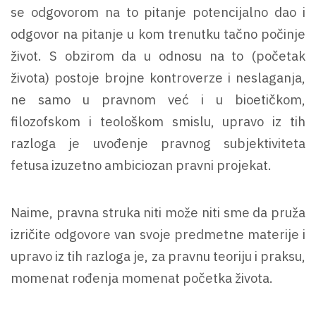
se odgovorom na to pitanje potencijalno dao i
odgovor na pitanje u kom trenutku tačno počinje
život. S obzirom da u odnosu na to (početak
života) postoje brojne kontroverze i neslaganja,
ne samo u pravnom već i u bioetičkom,
filozofskom i teološkom smislu, upravo iz tih
razloga je uvođenje pravnog subjektiviteta
fetusa izuzetno ambiciozan pravni projekat.
Naime, pravna struka niti može niti sme da pruža
izričite odgovore van svoje predmetne materije i
upravo iz tih razloga je, za pravnu teoriju i praksu,
momenat rođenja momenat početka života.