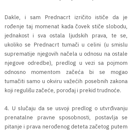
Dakle, i sam Prednacrt izričito ističe da je
rođenje taj momenat kada čovek stiče slobodu,
jednakost i sva ostala ljudskih prava, te se,
ukoliko se Prednacrt tumači u celini (u smislu
suprematije njegovih načela u odnosu na ostale
njegove odredbe), predlog u vezi sa pojmom
odnosno momentom začeća bi se mogao
tumačiti samo u okviru važećih posebnih zakona
koji regulišu začeće, porođaj i prekid trudnoće.
4. U slučaju da se usvoji predlog o utvrđivanju
prenatalne pravne sposobnosti, postavlja se
pitanje i prava nerođenog deteta začetog putem