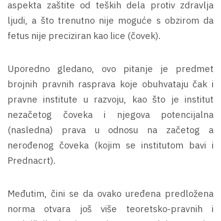
aspekta zaštite od teških dela protiv zdravlja
ljudi, a što trenutno nije moguće s obzirom da
fetus nije preciziran kao lice (čovek).
Uporedno gledano, ovo pitanje je predmet
brojnih pravnih rasprava koje obuhvataju čak i
pravne institute u razvoju, kao što je institut
nezačetog čoveka i njegova potencijalna
(nasledna) prava u odnosu na začetog a
nerođenog čoveka (kojim se institutom bavi i
Prednacrt).
Međutim, čini se da ovako uređena predložena
norma otvara još više teoretsko-pravnih i