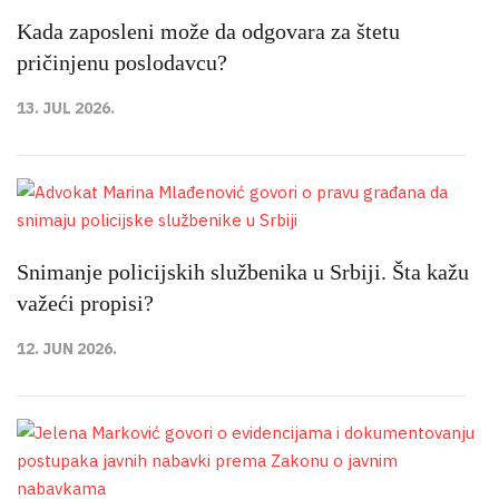
Kada zaposleni može da odgovara za štetu
pričinjenu poslodavcu?
13. JUL 2026.
Snimanje policijskih službenika u Srbiji. Šta kažu
važeći propisi?
12. JUN 2026.