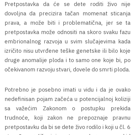
Pretpostavka da će se dete roditi živo nije
dovoljna da precizira tačan momenat sticanja
prava, a može biti i problematična, jer se ta
pretpostavka može odnositi na skoro svaku fazu
embrionalnog razvoja u svim slučajevima kada
izričito nisu utvrđene teške genetske ili bilo koje
druge anomalije ploda i to samo one koje bi, po
očekivanom razvoju stvari, dovele do smrti ploda.
Potrebno je posebno imati u vidu i da je ovako
nedefinisan pojam začeća u potencijalnoj koliziji
sa važećim Zakonom o postupku prekida
trudnoće, koji zakon ne prepoznaje pravnu
pretpostavku da bi se dete živo rodilo i koji u čl. 6