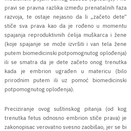
pravi se pravna razlika između prenatalnih faza
razvoja, te ostaje nejasno da li „začeto dete“
stiče sva prava kao da je rođeno u momentu
spajanja reproduktivnih ćelija muškarca i žene
(koje spajanje se može izvršiti i van tela žene
putem biomedicinski potpomognutog oplođenja)
ili se smatra da je dete začeto onog trenutka
kada je embrion ugrađen u matericu (bilo
prirodnim putem ili uz pomoć biomedicinski
potpomognutog oplođenja).
Preciziranje ovog suštinskog pitanja (od kog
trenutka fetus odnosno embrion stiče prava) je
zakonopisac verovatno svesno zaobišao, jer se bi