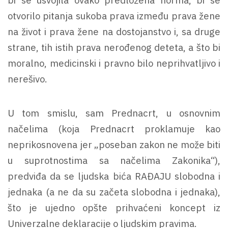
otvorilo pitanja sukoba prava između prava žene
na život i prava žene na dostojanstvo i, sa druge
strane, tih istih prava nerođenog deteta, a što bi
moralno, medicinski i pravno bilo neprihvatljivo i
nerešivo.
U tom smislu, sam Prednacrt, u osnovnim
načelima (koja Prednacrt proklamuje kao
neprikosnovena jer „poseban zakon ne može biti
u suprotnostima sa načelima Zakonika“),
predviđa da se ljudska bića RAĐAJU slobodna i
jednaka (a ne da su začeta slobodna i jednaka),
što je ujedno opšte prihvaćeni koncept iz
Univerzalne deklaracije o ljudskim pravima.