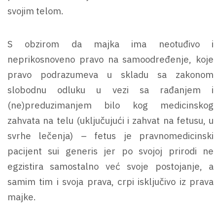
svojim telom.
S obzirom da majka ima neotuđivo i
neprikosnoveno pravo na samoodređenje, koje
pravo podrazumeva u skladu sa zakonom
slobodnu odluku u vezi sa rađanjem i
(ne)preduzimanjem bilo kog medicinskog
zahvata na telu (uključujući i zahvat na fetusu, u
svrhe lečenja) – fetus je pravnomedicinski
pacijent sui generis jer po svojoj prirodi ne
egzistira samostalno već svoje postojanje, a
samim tim i svoja prava, crpi isključivo iz prava
majke.