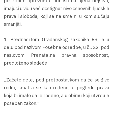
posebnim oprezom u odnosu na njena dejstva,
imajući u vidu već dostignut nivo osnovnih ljudskih
prava i sloboda, koji se ne sme ni u kom slučaju
smanjiti.
1. Prednacrtom Građanskog zakonika RS je u
delu pod nazivom Posebne odredbe, u čl. 22, pod
naslovom Prenatalna pravna sposobnost,
predloženo sledeće:
„Začeto dete, pod pretpostavkom da će se živo
roditi, smatra se kao rođeno, u pogledu prava
koja bi imalo da je rođeno, a u obimu koji utvrđuje
poseban zakon.“