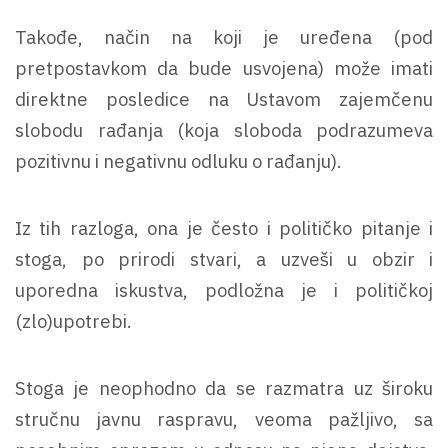
Takođe, način na koji je uređena (pod
pretpostavkom da bude usvojena) može imati
direktne posledice na Ustavom zajemčenu
slobodu rađanja (koja sloboda podrazumeva
pozitivnu i negativnu odluku o rađanju).
Iz tih razloga, ona je često i političko pitanje i
stoga, po prirodi stvari, a uzveši u obzir i
uporedna iskustva, podložna je i političkoj
(zlo)upotrebi.
Stoga je neophodno da se razmatra uz široku
stručnu javnu raspravu, veoma pažljivo, sa