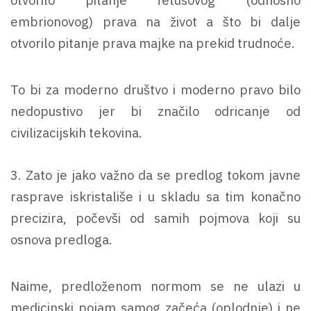
embrionovog) prava na život a što bi dalje
otvorilo pitanje prava majke na prekid trudnoće.
To bi za moderno društvo i moderno pravo bilo
nedopustivo jer bi značilo odricanje od
civilizacijskih tekovina.
3. Zato je jako važno da se predlog tokom javne
rasprave iskristališe i u skladu sa tim konačno
precizira, počevši od samih pojmova koji su
osnova predloga.
Naime, predloženom normom se ne ulazi u
medicinski pojam samog začeća (oplodnje) i ne