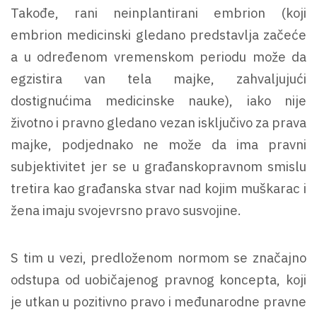
Takođe, rani neinplantirani embrion (koji
embrion medicinski gledano predstavlja začeće
a u određenom vremenskom periodu može da
egzistira van tela majke, zahvaljujući
dostignućima medicinske nauke), iako nije
životno i pravno gledano vezan isključivo za prava
majke, podjednako ne može da ima pravni
subjektivitet jer se u građanskopravnom smislu
tretira kao građanska stvar nad kojim muškarac i
žena imaju svojevrsno pravo susvojine.
S tim u vezi, predloženom normom se značajno
odstupa od uobičajenog pravnog koncepta, koji
je utkan u pozitivno pravo i međunarodne pravne