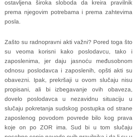
ostavljena široka sloboda da kreira pravilnik
prema njegovim potrebama i prema zahtevima
posla.
Zašto su radnopravni akti važni? Pored toga što
su veoma korisni kako poslodavcu, tako i
zaposlenima, jer daju jasnoću međusobnom
odnosu poslodavca i zaposlenih, opšti akti su
obavezni. Ipak, prekršaji u ovom slučaju nisu
propisani, ali bi izbegavanje ovih obaveza,
dovelo poslodavca u nezavidnu situaciju u
slučaju pokretanja sudskog postupka od strane
zaposlenog povodom povrede bilo kog prava
koje on po ZOR ima. Sud bi u tom slučaju
posebno cenio navode ovih pravilnika i da li su u