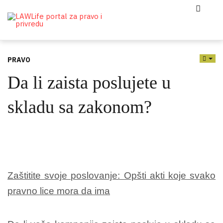
PRAVO
EMP
Da li zaista poslujete u
skladu sa zakonom?
Zaštitite svoje poslovanje: Оpšti akti koje svako
pravno lice mora da ima