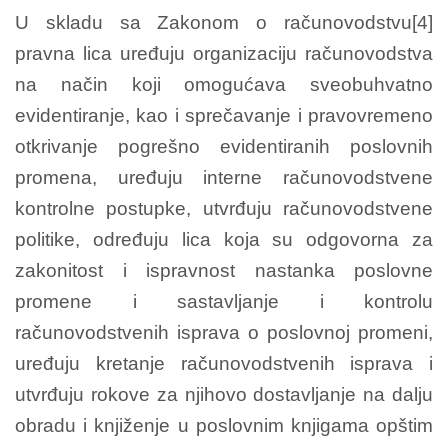
U skladu sa Zakonom o računovodstvu[4]
pravna lica uređuju organizaciju računovodstva
na način koji omogućava sveobuhvatno
evidentiranje, kao i sprečavanje i pravovremeno
otkrivanje pogrešno evidentiranih poslovnih
promena, uređuju interne računovodstvene
kontrolne postupke, utvrđuju računovodstvene
politike, određuju lica koja su odgovorna za
zakonitost i ispravnost nastanka poslovne
promene i sastavljanje i kontrolu
računovodstvenih isprava o poslovnoj promeni,
uređuju kretanje računovodstvenih isprava i
utvrđuju rokove za njihovo dostavljanje na dalju
obradu i knjiženje u poslovnim knjigama opštim