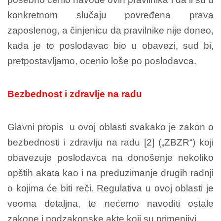
konkretnom slučaju povređena prava
zaposlenog, a činjenicu da pravilnike nije doneo,
kada je to poslodavac bio u obavezi, sud bi,
pretpostavljamo, ocenio loše po poslodavca.
Bezbednost i zdravlje na radu
Glavni propis u ovoj oblasti svakako je zakon o
bezbednosti i zdravlju na radu [2] („ZBZR“) koji
obavezuje poslodavca na donošenje nekoliko
opštih akata kao i na preduzimanje drugih radnji
o kojima će biti reči. Regulativa u ovoj oblasti je
veoma detaljna, te nećemo navoditi ostale
zakone i podzakonske akte koji su primenjivi.