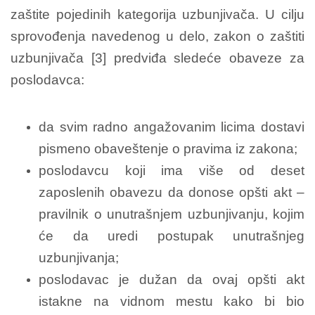
zaštite pojedinih kategorija uzbunjivača. U cilju
sprovođenja navedenog u delo, zakon o zaštiti
uzbunjivača [3] predviđa sledeće obaveze za
poslodavca:
da svim radno angažovanim licima dostavi
pismeno obaveštenje o pravima iz zakona;
poslodavcu koji ima više od deset
zaposlenih obavezu da donose opšti akt –
pravilnik o unutrašnjem uzbunjivanju, kojim
će da uredi postupak unutrašnjeg
uzbunjivanja;
poslodavac je dužan da ovaj opšti akt
istakne na vidnom mestu kako bi bio