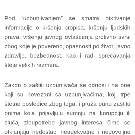
Pod “uzbunjivanjem” se smatra otkrivanje
informacije o kršenju propisa, kršenju ljudskih
prava, vršenju javnog ovlašćenja protivno svrsi
zbog koje je povereno, opasnosti po život, javno
zdravlje, bezbednost, kao i radi sprečavanja
štete velikih razmera.
Zakon o zaštiti uzbunjivača se odnosi i na one
koji su povezani sa uzbunjivačima, koji trpe
štetne posledice zbog toga, i pruža punu zaštitu
onima koja prijavljuju sumnju na korupciju ili
slučaj zloupotrebe javnog interesa čime se
otklanjaju nedostaci neadekvatne i nedovoljne