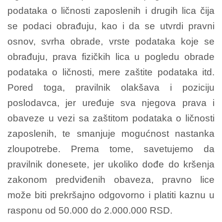
podataka o ličnosti zaposlenih i drugih lica čija
se podaci obrađuju, kao i da se utvrdi pravni
osnov, svrha obrade, vrste podataka koje se
obrađuju, prava fizičkih lica u pogledu obrade
podataka o ličnosti, mere zaštite podataka itd.
Pored toga, pravilnik olakšava i poziciju
poslodavca, jer uređuje sva njegova prava i
obaveze u vezi sa zaštitom podataka o ličnosti
zaposlenih, te smanjuje mogućnost nastanka
zloupotrebe. Prema tome, savetujemo da
pravilnik donesete, jer ukoliko dođe do kršenja
zakonom predviđenih obaveza, pravno lice
može biti prekršajno odgovorno i platiti kaznu u
rasponu od 50.000 do 2.000.000 RSD.