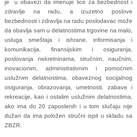
je u obavezi da imenuje lice za bezbednost i
zdravlje na radu, a izuzetno poslove
bezbednosti i zdravlja na radu poslodavac može
da obavlja sam u delatnostima trgovine na malo,
usluga smeštaja i ishrane, informisanja i
komunikacija, finansijskim i osiguranja,
poslovanja nekretninama, stručnim, naučnim,
inovacionim, administrativnim i pomoćnim
uslužnim delatnostima, obaveznog socijalnog
osiguranja, obrazovanja, umetnosti, zabave i
rekreacije, kao i ostalim uslužnim delatnostima,
ako ima do 20 zaposlenih i u tom slučaju nije
dužan da ima položen stručni ispit u skladu sa
ZBZR.