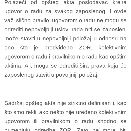
Polazeći od opšteg akta poslodavac kreira
ugovor o radu za svakog zaposlenog. I ovde
važi slično pravilo: ugovorom o radu ne mogu se
odrediti nepovoljniji uslovi rada niti se zaposleni
može staviti u nepovoljniji položaj u odnosu na
ono što je predviđeno ZOR, kolektivnim
ugovorom o radu i pravilnikom o radu kao opštim
aktima. Ali, mogu se odrediti šira prava koja će
zaposlenog staviti u povoljniji položaj.
Sadržaj opšteg akta nije striktno definisan i, kao
što smo rekli, ako nešto nije uređeno kolektivnim
ugovorom ili pravilnikom o radu shodno se
primenjuju odredbe ZOR. Zato ne mora biti