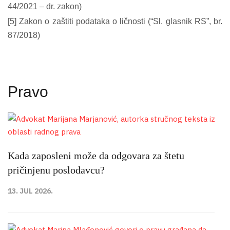
44/2021 – dr. zakon)
[5] Zakon o zaštiti podataka o ličnosti (“Sl. glasnik RS”, br.
87/2018)
Pravo
Kada zaposleni može da odgovara za štetu
pričinjenu poslodavcu?
13. JUL 2026.