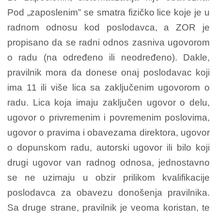
Pod „zaposlenim” se smatra fizičko lice koje je u
radnom odnosu kod poslodavca, a ZOR je
propisano da se radni odnos zasniva ugovorom
o radu (na određeno ili neodređeno). Dakle,
pravilnik mora da donese onaj poslodavac koji
ima 11 ili više lica sa zaključenim ugovorom o
radu. Lica koja imaju zaključen ugovor o delu,
ugovor o privremenim i povremenim poslovima,
ugovor o pravima i obavezama direktora, ugovor
o dopunskom radu, autorski ugovor ili bilo koji
drugi ugovor van radnog odnosa, jednostavno
se ne uzimaju u obzir prilikom kvalifikacije
poslodavca za obavezu donošenja pravilnika.
Sa druge strane, pravilnik je veoma koristan, te