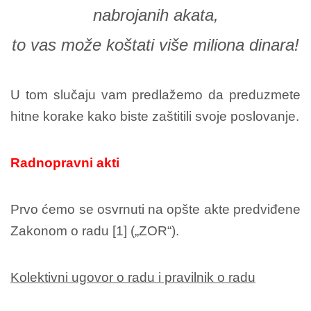
nabrojanih akata,
to vas može koštati više miliona dinara!
U tom slučaju vam predlažemo da preduzmete
hitne korake kako biste zaštitili svoje poslovanje.
Radnopravni akti
Prvo ćemo se osvrnuti na opšte akte predviđene
Zakonom o radu [1] („ZOR“).
Kolektivni ugovor o radu i pravilnik o radu