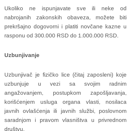
Ukoliko ne ispunjavate sve ili neke od
nabrojanih zakonskih obaveza, možete biti
prekršajno dogovorni i platiti novčane kazne u
rasponu od 300.000 RSD do 1.000.000 RSD.
Uzbunjivanje
Uzbunjivač je fizičko lice (čitaj zaposleni) koje
uzbunjuje u vezi sa svojim radnim
angažovanjem, postupkom zapošljavanja,
korišćenjem usluga organa vlasti, nosilaca
javnih ovlašćenja ili javnih službi, poslovnom
saradnjom i pravom vlasništva u privrednom
društvu.