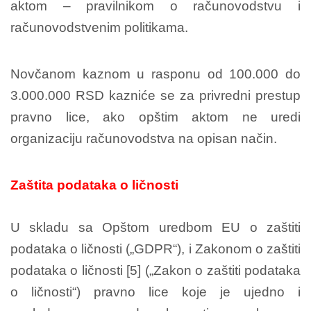
aktom – pravilnikom o računovodstvu i
računovodstvenim politikama.
Novčanom kaznom u rasponu od 100.000 do
3.000.000 RSD kazniće se za privredni prestup
pravno lice, ako opštim aktom ne uredi
organizaciju računovodstva na opisan način.
Zaštita podataka o ličnosti
U skladu sa Opštom uredbom EU o zaštiti
podataka o ličnosti („GDPR“), i Zakonom o zaštiti
podataka o ličnosti [5] („Zakon o zaštiti podataka
o ličnosti“) pravno lice koje je ujedno i