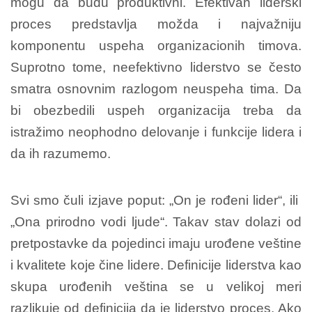
mogu da budu produktivni. Efektivan liderski
proces predstavlja možda i najvažniju
komponentu uspeha organizacionih timova.
Suprotno tome, neefektivno liderstvo se često
smatra osnovnim razlogom neuspeha tima. Da
bi obezbedili uspeh organizacija treba da
istražimo neophodno delovanje i funkcije lidera i
da ih razumemo.
Svi smo čuli izjave poput: „On je rođeni lider“, ili
„Ona prirodno vodi ljude“. Takav stav dolazi od
pretpostavke da pojedinci imaju urođene veštine
i kvalitete koje čine lidere. Definicije liderstva kao
skupa urođenih veština se u velikoj meri
razlikuje od definicija da je liderstvo proces. Ako