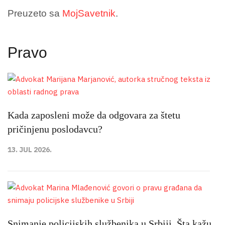
Preuzeto sa
MojSavetnik
.
Pravo
Kada zaposleni može da odgovara za štetu
pričinjenu poslodavcu?
13. JUL 2026.
Snimanje policijskih službenika u Srbiji. Šta kažu