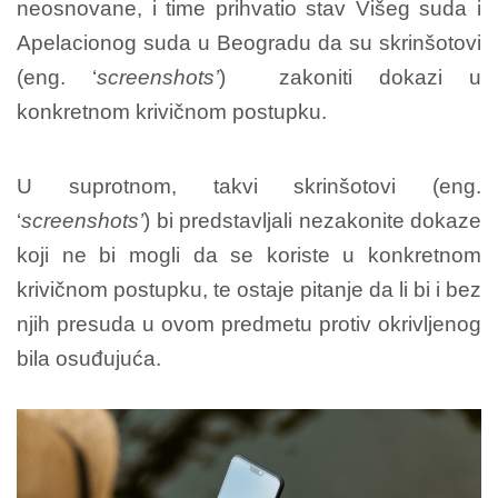
neosnovane, i time prihvatio stav Višeg suda i
Apelacionog suda u Beogradu da su skrinšotovi
(eng. ‘
screenshots’
) zakoniti dokazi u
konkretnom krivičnom postupku.
U suprotnom, takvi skrinšotovi (eng.
‘
screenshots’
) bi predstavljali nezakonite dokaze
koji ne bi mogli da se koriste u konkretnom
krivičnom postupku, te ostaje pitanje da li bi i bez
njih presuda u ovom predmetu protiv okrivljenog
bila osuđujuća.