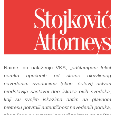
Naime, po nalaženju VKS, „
odštampani tekst
poruka upućenih od strane okrivljenog
navedenim svedocima (skrin. šotovi) ustvari
predstavlja sastavni deo iskaza ovih svedoka,
koji su svojim iskazima datim na glavnom
pretresu potvrdili autentičnost navedenih poruka,