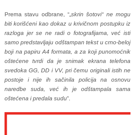
Prema stavu odbrane, “„
skrin šotovi“ ne mogu
biti korišćeni kao dokaz u krivičnom postupku iz
razloga jer se ne radi o fotografijama, već isti
samo predstavljaju odštampan tekst u crno-beloj
boji na papiru A4 formata, a za koji punomoćnik
oštećene tvrdi da je snimak ekrana telefona
svedoka GG, DD i VV, pri čemu originali istih ne
postoje i nije ih sačinila policija na osnovu
naredbe suda, već ih je odštampala sama
oštećena i predala sudu
”.