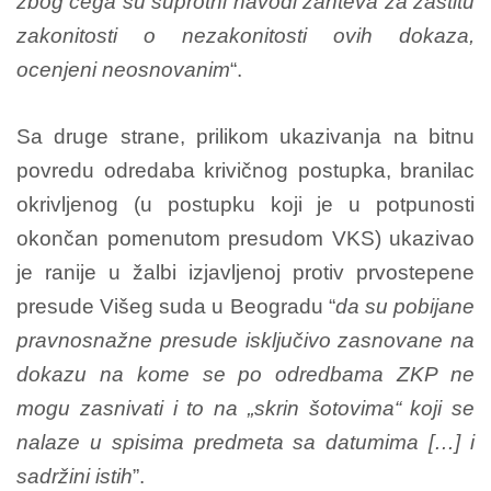
zbog čega su suprotni navodi zahteva za zaštitu
zakonitosti o nezakonitosti ovih dokaza,
ocenjeni neosnovanim
“.
Sa druge strane, prilikom ukazivanja na bitnu
povredu odredaba krivičnog postupka, branilac
okrivljenog (u postupku koji je u potpunosti
okončan pomenutom presudom VKS) ukazivao
je ranije u žalbi izjavljenoj protiv prvostepene
presude Višeg suda u Beogradu “
da su pobijane
pravnosnažne presude isključivo zasnovane na
dokazu na kome se po odredbama ZKP ne
mogu zasnivati i to na „skrin šotovima“ koji se
nalaze u spisima predmeta sa datumima […] i
sadržini istih
”.