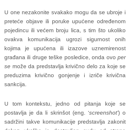
U one nezakonite svakako mogu da se ubroje i
preteće objave ili poruke upućene određenom
pojedincu ili većem broju lica, s tim što ukoliko
ovakva komunikacija ugrozi sigurnost onih
kojima je upućena ili izazove uznemirenost
građana ili druge teške posledice, onda ovo
per
se
može da predstavlja krivično delo za koje se
preduzima krivično gonjenje i izriče krivična
sankcija.
U tom kontekstu, jedno od pitanja koje se
postavlja je da li skrinšot (eng. ‘
screenshot’
) o
sadržini takve komunikacije predstavlja zakonit