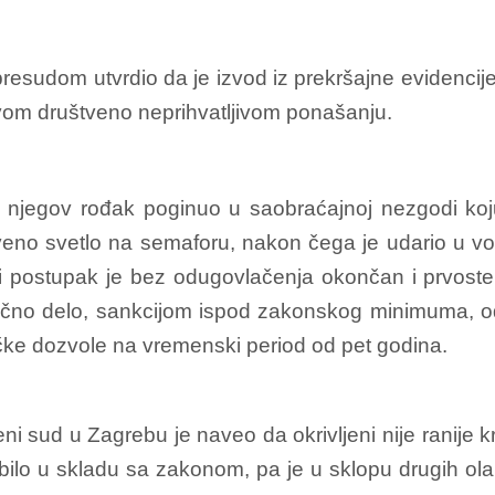
esudom utvrdio da je izvod iz prekršajne evidencije
om društveno neprihvatljivom ponašanju.
 njegov rođak poginuo u saobraćajnoj nezgodi koju
veno svetlo na semaforu, nakon čega je udario u voz
ni postupak je bez odugovlačenja okončan i prvost
ivično delo, sankcijom ispod zakonskog minimuma, 
e dozvole na vremenski period od pet godina.
i sud u Zagrebu je naveo da okrivljeni nije ranije 
 bilo u skladu sa zakonom, pa je u sklopu drugih ola