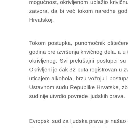
mogućnost, okrivljenom ublažio krivič
zatvora, da bi već tokom naredne godin
Hrvatskoj.
Tokom postupka, punomoćnik oštećenog 
godina pre izvršenja krivičnog dela, a u
okrivljenog. Svi prekršajni postupci 
Okrivljeni je čak 32 puta registrovan u zv
uticajem alkohola, brzu vožnju i postu
Ustavnom sudu Republike Hrvatske, zbo
sud nije utvrdio povrede ljudskih prava.
Evropski sud za ljudska prava je našao