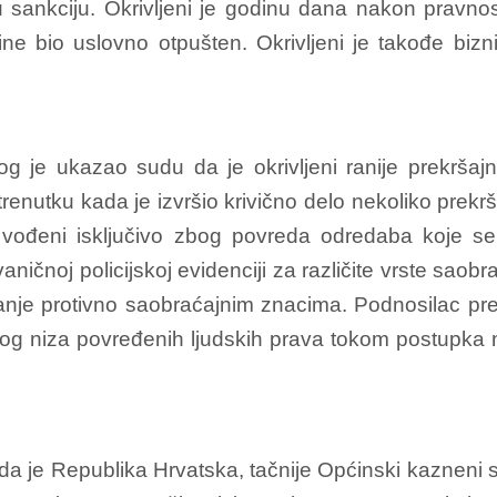
nu sankciju. Okrivljeni je godinu dana nakon pravn
e bio uslovno otpušten. Okrivljeni je takođe bizni
je ukazao sudu da je okrivljeni ranije prekršajn
 trenutku kada je izvršio krivično delo nekoliko prek
su vođeni isključivo zbog povreda odredaba koje 
aničnoj policijskoj evidenciji za različite vrste saob
panje protivno saobraćajnim znacima. Podnosilac pre
g niza povređenih ljudskih prava tokom postupka n
 da je Republika Hrvatska, tačnije Općinski kaznen