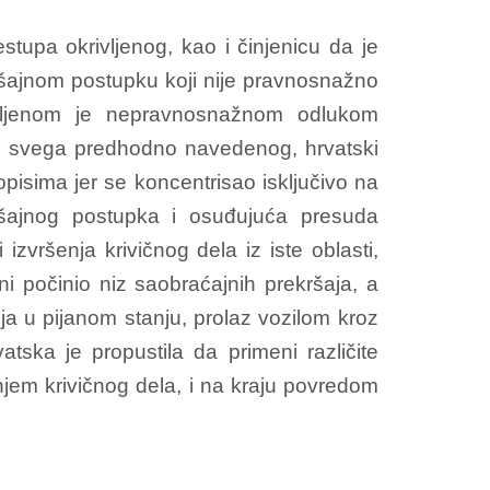
stupa okrivljenog, kao i činjenicu da je
kršajnom postupku koji nije pravnosnažno
ivljenom je nepravnosnažnom odlukom
vu svega predhodno navedenog, hrvatski
opisima jer se koncentrisao isključivo na
ršajnog postupka i osuđujuća presuda
zvršenja krivičnog dela iz iste oblasti,
i počinio niz saobraćajnih prekršaja, a
ja u pijanom stanju, prolaz vozilom kroz
tska je propustila da primeni različite
enjem krivičnog dela, i na kraju povredom