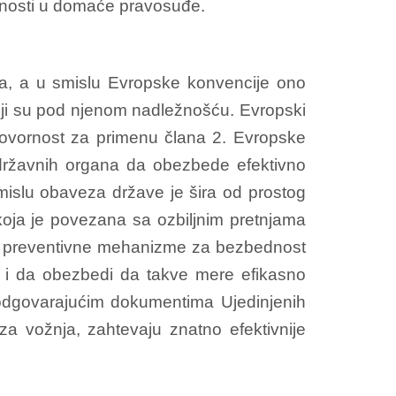
avnosti u domaće pravosuđe.
a, a u smislu Evropske konvencije ono
ji su pod njenom nadležnošću. Evropski
govornost za primenu člana 2. Evropske
 državnih organa da obezbede efektivno
mislu obaveza države je šira od prostog
koja je povezana sa ozbiljnim pretnjama
će preventivne mehanizme za bezbednost
 i da obezbedi da takve mere efikasno
 odgovarajućim dokumentima Ujedinjenih
za vožnja, zahtevaju znatno efektivnije