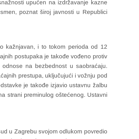
osnažnosti upućen na izdržavanje kazne
smen, poznat široj javnosti u Republici
o kažnjavan, i to tokom perioda od 12
ršajnih postupaka je takođe vođeno protiv
se odnose na bezbednost u saobraćaju.
raćajnih prestupa, uključujući i vožnju pod
dstavke je takođe izjavio ustavnu žalbu
a strani preminulog oštećenog. Ustavni
i sud u Zagrebu svojom odlukom povredio