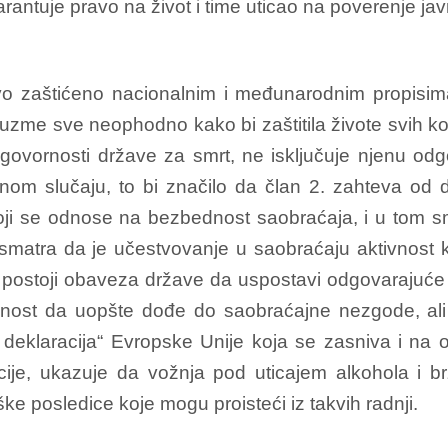
rantuje pravo na život i time uticao na poverenje j
vo zaštićeno nacionalnim i međunarodnim propisim
zme sve neophodno kako bi zaštitila živote svih ko
dgovornosti države za smrt, ne isključuje njenu od
tnom slučaju, to bi značilo da član 2. zahteva od
koji se odnose na bezbednost saobraćaja, i u tom s
 smatra da je učestvovanje u saobraćaju aktivnost 
re postoji obaveza države da uspostavi odgovaraju
ost da uopšte dođe do saobraćajne nezgode, ali
 deklaracija“ Evropske Unije koja se zasniva i na
ije, ukazuje da vožnja pod uticajem alkohola i br
ke posledice koje mogu proisteći iz takvih radnji.