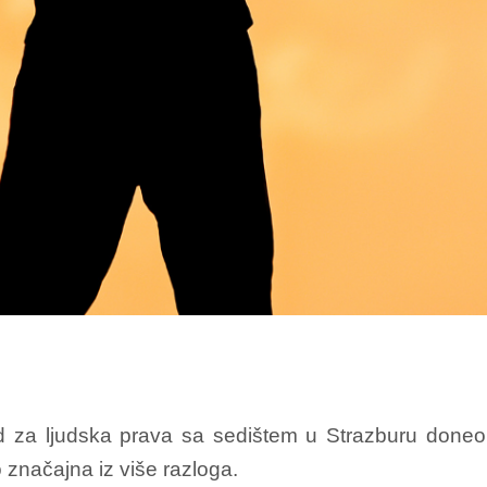
 za ljudska prava sa sedištem u Strazburu doneo 
 značajna iz više razloga.