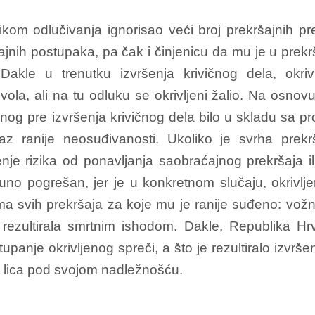
kom odlučivanja ignorisao veći broj prekršajnih pre
ršajnih postupaka, pa čak i činjenicu da mu je u pre
Dakle u trenutku izvršenja krivičnog dela, okr
ola, ali na tu odluku se okrivljeni žalio. Na osno
enog pre izvršenja krivičnog dela bilo u skladu sa pr
az ranije neosuđivanosti. Ukoliko je svrha prek
rizika od ponavljanja saobraćajnog prekršaja ili i
no pogrešan, jer je u konkretnom slučaju, okrivljen
ima svih prekršaja za koje mu je ranije suđeno: vožn
 rezultirala smrtnim ishodom. Dakle, Republika Hrva
anje okrivljenog spreči, a što je rezultiralo izvrš
t lica pod svojom nadležnošću.