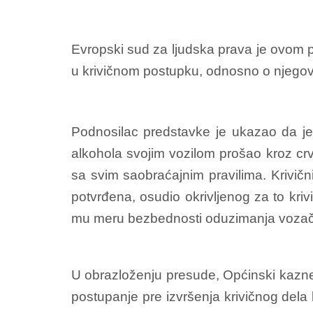
Evropski sud za ljudska prava je ovom pr
u krivičnom postupku, odnosno o njegov
Podnosilac predstavke je ukazao da je
alkohola svojim vozilom prošao kroz cr
sa svim saobraćajnim pravilima. Krivič
potvrđena, osudio okrivljenog za to kr
mu meru bezbednosti oduzimanja vozačk
U obrazloženju presude, Općinski kaznen
postupanje pre izvršenja krivičnog dela