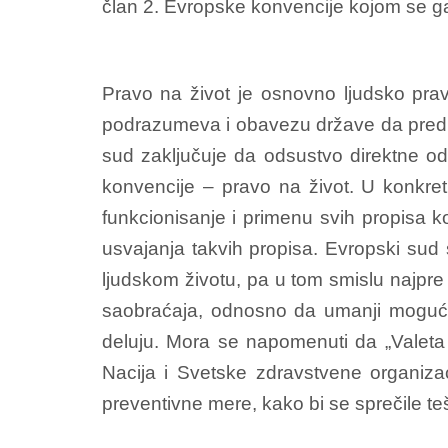
član 2. Evropske konvencije kojom se ga
Pravo na život je osnovno ljudsko pra
podrazumeva i obavezu države da predu
sud zaključuje da odsustvo direktne o
konvencije – pravo na život. U konkre
funkcionisanje i primenu svih propisa 
usvajanja takvih propisa. Evropski sud
ljudskom životu, pa u tom smislu najp
saobraćaja, odnosno da umanji mogućn
deluju. Mora se napomenuti da „Valeta
Nacija i Svetske zdravstvene organizac
preventivne mere, kako bi se sprečile teš