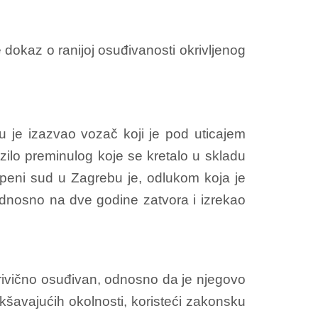
 dokaz o ranijoj osuđivanosti okrivljenog
 je izazvao vozač koji je pod uticajem
ilo preminulog koje se kretalo u skladu
epeni sud u Zagrebu je, odlukom koja je
odnosno na dve godine zatvora i izrekao
krivično osuđivan, odnosno da je njegovo
kšavajućih okolnosti, koristeći zakonsku