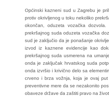
Općinski kazneni sud u Zagrebu je prili
protiv okrivljenog u toku nekoliko prek
okončan, oduzeta vozačka dozvola. 
prekršajnog suda oduzeta vozačka dozv
sud je zaključio da je ponašanje okrivlj
izvod iz kaznene evidencije kao dok
prekršajnog suda usmerena na umanjenje 
onda je zaključak hrvatskog suda potpu
onda izvršio i krivično delo sa element
crveno i brza vožnja, koja je ovaj put
preventivne mere da se nezakonito postup
obaveze države da zaštiti pravo na živo