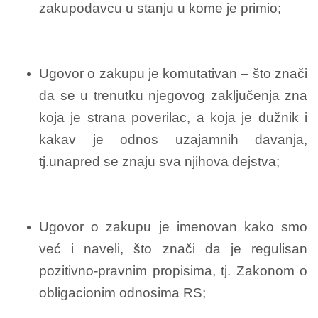
zakupodavcu u stanju u kome je primio;
Ugovor o zakupu je komutativan – što znači
da se u trenutku njegovog zaključenja zna
koja je strana poverilac, a koja je dužnik i
kakav je odnos uzajamnih davanja,
tj.unapred se znaju sva njihova dejstva;
Ugovor o zakupu je imenovan kako smo
već i naveli, što znači da je regulisan
pozitivno-pravnim propisima, tj. Zakonom o
obligacionim odnosima RS;