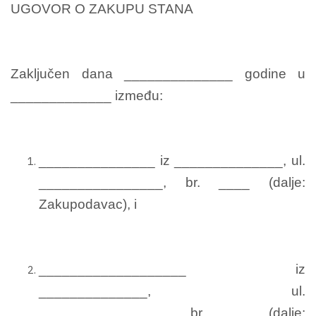
UGOVOR O ZAKUPU STANA
Zaključen dana ______________ godine u
_____________ između:
_______________ iz ______________, ul.
________________, br. ____ (dalje:
Zakupodavac), i
___________________ iz
______________, ul.
_________________, br. ____ (dalje: