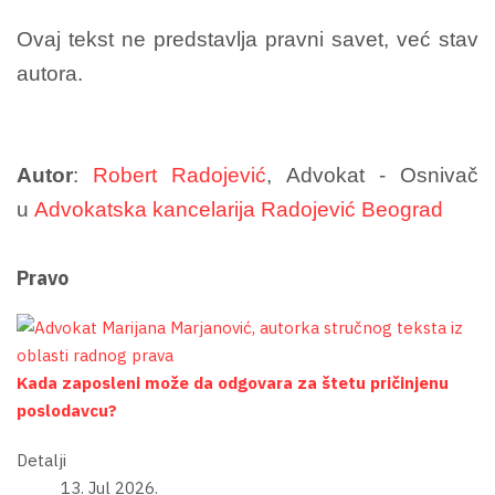
Ovaj tekst ne predstavlja pravni savet, već stav
autora.
Autor
:
Robert Radojević
, Advokat - Osnivač
u
Advokatska kancelarija Radojević Beograd
Pravo
Kada zaposleni može da odgovara za štetu pričinjenu
poslodavcu?
Detalji
13. Jul 2026.