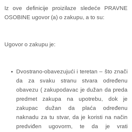
Iz ove definicije proizilaze sledeće PRAVNE
OSOBINE ugovor (a) o zakupu, a to su:
Ugovor o zakupu je:
Dvostrano-obavezujući i teretan – što znači
da za svaku stranu stvara određenu
obavezu ( zakupodavac je dužan da preda
predmet zakupa na upotrebu, dok je
zakupac dužan da plaća određenu
naknadu za tu stvar, da je koristi na način
predviđen ugovorm, te da je vrati