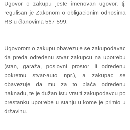
Ugovor o zakupu jeste imenovan ugovor, tj.
regulisan je Zakonom o obligacionim odnosima
RS u članovima 567-599.
Ugovorom o zakupu obavezuje se zakupodavac
da preda određenu stvar zakupcu na upotrebu
(stan, garaža, poslovni prostor ili određenu
pokretnu stvar-auto npr.), a zakupac se
obavezuje da mu za to plaća određenu
naknadu, te je dužan istu vratiti zakupodavcu po
prestanku upotrebe u stanju u kome je primio u
državinu.