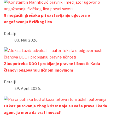
8 mogućih grešaka pri sastavljanju ugovora o
angažovanju fizičkog lica
Detalji
03. Maj 2026.
Zloupotreba DOO i probijanje pravne ličnosti: Kada
članovi odgovaraju ličnom imovinom
Detalji
29. April 2026.
Otkaz putovanja zbog krize: Koja su vaša prava i kada
agencija mora da vrati novac?