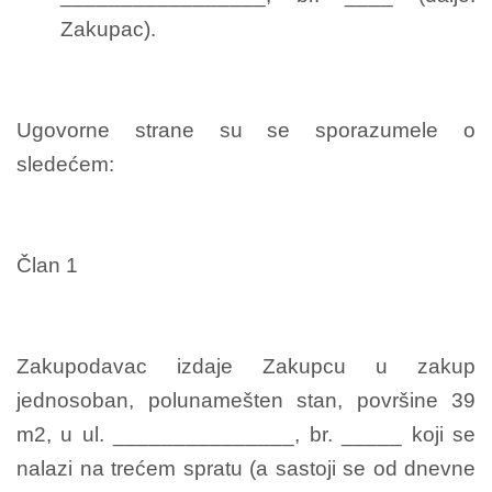
Zakupac).
Ugovorne strane su se sporazumele o
sledećem:
Član 1
Zakupodavac izdaje Zakupcu u zakup
jednosoban, polunamešten stan, površine 39
m2, u ul. _______________, br. _____ koji se
nalazi na trećem spratu (a sastoji se od dnevne