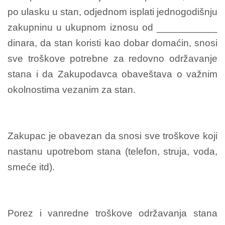
po ulasku u stan, odjednom isplati jednogodišnju
zakupninu u ukupnom iznosu od ___________
dinara, da stan koristi kao dobar domaćin, snosi
sve troškove potrebne za redovno održavanje
stana i da Zakupodavca obaveštava o važnim
okolnostima vezanim za stan.
Zakupac je obavezan da snosi sve troškove koji
nastanu upotrebom stana (telefon, struja, voda,
smeće itd).
Porez i vanredne troškove održavanja stana