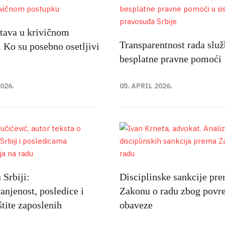
rtava u krivičnom
Transparentnost rada služ
 Ko su posebno osetljivi
besplatne pravne pomoći
2026.
05. APRIL 2026.
Srbiji:
Disciplinske sankcije pr
anjenost, posledice i
Zakonu o radu zbog povr
štite zaposlenih
obaveze