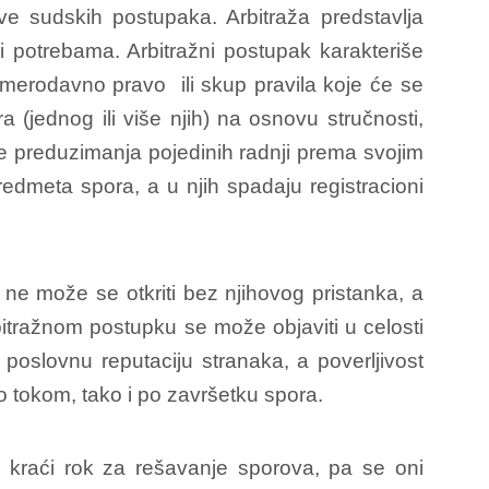
e sudskih postupaka. Arbitraža predstavlja
i potrebama. Arbitražni postupak karakteriše
 merodavno pravo ili skup pravila koje će se
 (jednog ili više njih) na osnovu stručnosti,
eme preduzimanja pojedinih radnji prema svojim
edmeta spora, a u njih spadaju registracioni
ne može se otkriti bez njihovog pristanka, a
bitražnom postupku se može objaviti u celosti
oslovnu reputaciju stranaka, a poverljivost
 tokom, tako i po završetku spora.
a kraći rok za rešavanje sporova, pa se oni