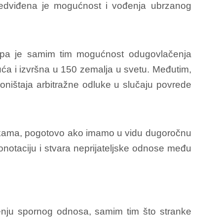
redviđena je mogućnost i vođenja ubrzanog
, pa je samim tim mogućnost odugovlačenja
 i izvršna u 150 zemalja u svetu. Međutim,
poništaja arbitražne odluke u slučaju povrede
ankama, pogotovo ako imamo u vidu dugoročnu
otaciju i stvara neprijateljske odnose među
enju spornog odnosa, samim tim što stranke