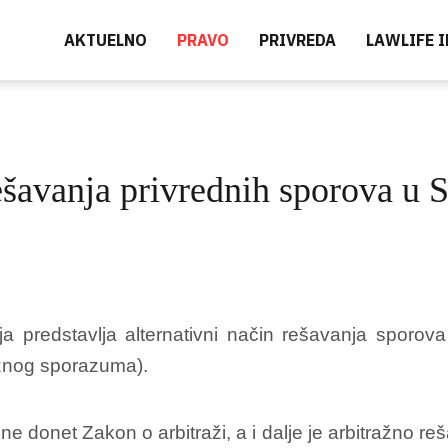
AKTUELNO
PRAVO
PRIVREDA
LAWLIFE 
šavanja privrednih sporova u S
koja predstavlja alternativni način rešavanja spor
ažnog sporazuma).
donet Zakon o arbitraži, a i dalje je arbitražno reš