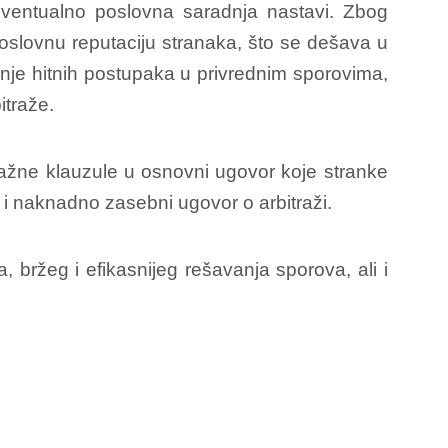
 eventualno poslovna saradnja nastavi. Zbog
oslovnu reputaciju stranaka, što se dešava u
nje hitnih postupaka u privrednim sporovima,
itraže.
tražne klauzule u osnovni ugovor koje stranke
i i naknadno zasebni ugovor o arbitraži.
bržeg i efikasnijeg rešavanja sporova, ali i