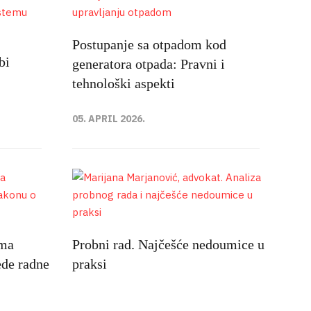
Postupanje sa otpadom kod
bi
generatora otpada: Pravni i
tehnološki aspekti
05. APRIL 2026.
ema
Probni rad. Najčešće nedoumice u
ede radne
praksi