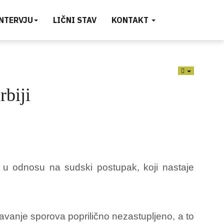
INTERVJU
LIČNI STAV
KONTAKT
EMPTY
rbiji
ova u odnosu na sudski postupak, koji nastaje
avanje sporova poprilično nezastupljeno, a to