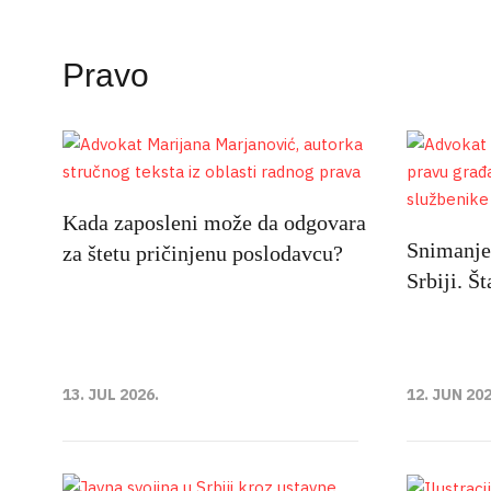
Pravo
Kada zaposleni može da odgovara
Snimanje 
za štetu pričinjenu poslodavcu?
Srbiji. Š
13. JUL 2026.
12. JUN 202