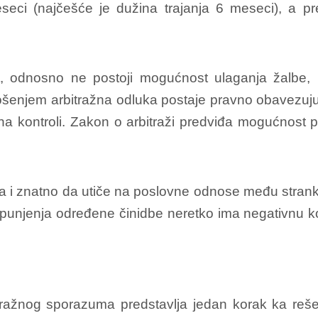
seci (najčešće je dužina trajanja 6 meseci), a p
ost, odnosno ne postoji mogućnost ulaganja žalbe
njem arbitražna odluka postaje pravno obavezujuća
na kontroli. Zakon o arbitraži predviđa mogućnost 
gla i znatno da utiče na poslovne odnose među str
unjenja određene činidbe neretko ima negativnu kon
itražnog sporazuma predstavlja jedan korak ka reš