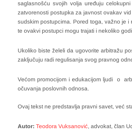
saglasnošću svojih volja uređuju celokupni
zatvorenosti postupka za javnost ovakav vid
sudskim postupcima. Pored toga, važno je i 
te ovakvi postupci mogu trajati i nekoliko go
Ukoliko biste želeli da ugovorite arbitražu p
zaključuju radi regulisanja svog pravnog odno
Većom promocijom i edukacijom ljudi o arbit
očuvanja poslovnih odnosa.
Ovaj tekst ne predstavlja pravni savet, već st
Autor:
Teodora Vuksanović
, advokat, član U