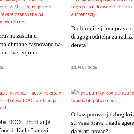
Da li roditelj ima pravo r
ravna zaštita u
drugog roditelja za izdrž
ima obmane zasnovane na
deteta?
lnim uverenjima
26.
12. MAJ 2026.
Otkaz putovanja zbog kri
eba DOO i probijanje
su vaša prava i kada agen
čnosti: Kada članovi
da vrati novac?