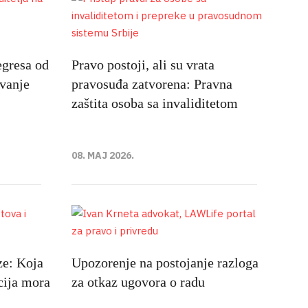
egresa od
Pravo postoji, ali su vrata
avanje
pravosuđa zatvorena: Pravna
zaštita osoba sa invaliditetom
08. MAJ 2026.
ze: Koja
Upozorenje na postojanje razloga
cija mora
za otkaz ugovora o radu