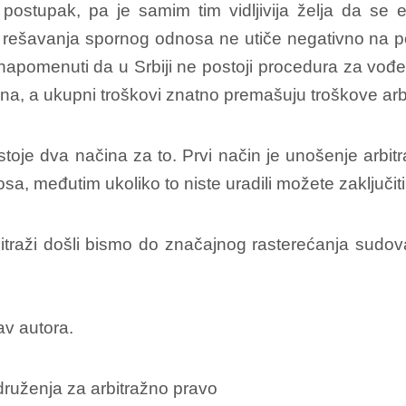
 postupak, pa je samim tim vidljivija želja da se
 rešavanja spornog odnosa ne utiče negativno na p
napomenuti da u Srbiji ne postoji procedura za vođe
dina, a ukupni troškovi znatno premašuju troškove arb
ostoje dva načina za to. Prvi način je unošenje arbi
sa, međutim ukoliko to niste uradili možete zaključit
raži došli bismo do značajnog rasterećanja sudova, 
av autora.
druženja za arbitražno pravo