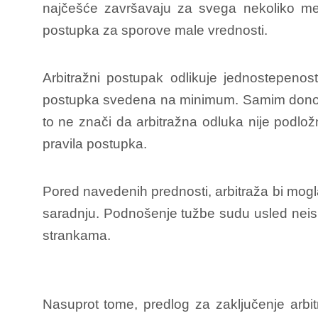
najčešće završavaju za svega nekoliko me
postupka za sporove male vrednosti.
Arbitražni postupak odlikuje jednostepen
postupka svedena na minimum. Samim donoše
to ne znači da arbitražna odluka nije podlož
pravila postupka.
Pored navedenih prednosti, arbitraža bi mo
saradnju.
Podnošenje tužbe sudu usled neisp
strankama.
Nasuprot tome, predlog za zaključenje arb