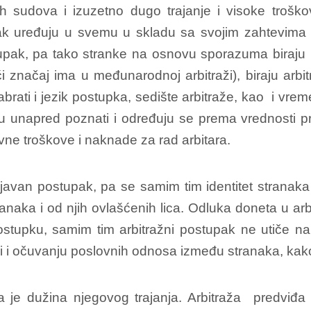
 sudova i izuzetno dugo trajanje i visoke troškov
upak uređuju u svemu u skladu sa svojim zahtevima 
tupak, pa tako stranke na osnovu sporazuma biraju
značaj ima u međunarodnoj arbitraži), biraju arbitra
abrati i jezik postupka, sedište arbitraže, kao i vr
 unapred poznati i određuju se prema vrednosti pr
ivne troškove i naknade za rad arbitara.
javan postupak, pa se samim tim identitet stranaka 
naka i od njih ovlašćenih lica. Odluka doneta u ar
tupku, samim tim arbitražni postupak ne utiče na p
i i očuvanju poslovnih odnosa između stranaka, kako
a je dužina njegovog trajanja. Arbitraža predviđ