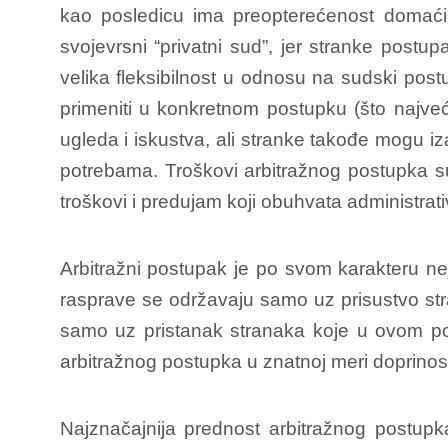
kao posledicu ima preopterećenost domaćih
svojevrsni “privatni sud”, jer stranke post
velika fleksibilnost u odnosu na sudski pos
primeniti u konkretnom postupku (što najveći 
ugleda i iskustva, ali stranke takođe mogu iz
potrebama. Troškovi arbitražnog postupka su
troškovi i predujam koji obuhvata administrat
Arbitražni postupak je po svom karakteru ne
rasprave se održavaju samo uz prisustvo stra
samo uz pristanak stranaka koje u ovom pos
arbitražnog postupka u znatnoj meri doprinos
Najznačajnija prednost arbitražnog postupk