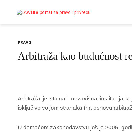
PRAVO
Arbitraža kao budućnost re
Arbitraža je stalna i nezavisna institucija 
isključivo voljom stranaka (na osnovu arbitr
U domaćem zakonodavstvu još je 2006. godine 