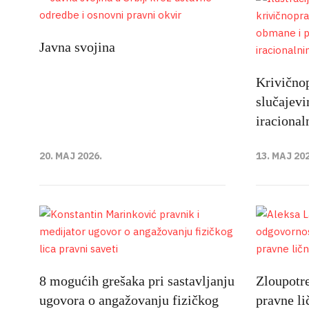
Javna svojina
Krivičnop
slučajev
iraciona
20. MAJ 2026.
13. MAJ 20
8 mogućih grešaka pri sastavljanju
Zloupotr
ugovora o angažovanju fizičkog
pravne li