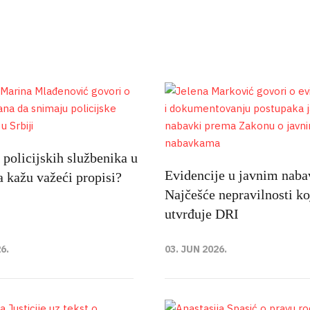
policijskih službenika u
Evidencije u javnim nab
ta kažu važeći propisi?
Najčešće nepravilnosti ko
utvrđuje DRI
6.
03. JUN 2026.