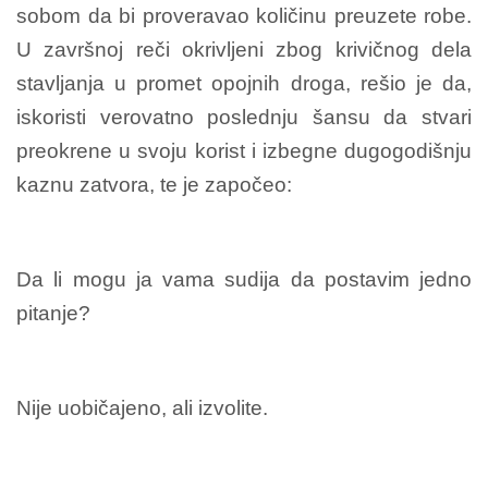
sobom da bi proveravao količinu preuzete robe.
U završnoj reči okrivljeni zbog krivičnog dela
stavljanja u promet opojnih droga, rešio je da,
iskoristi verovatno poslednju šansu da stvari
preokrene u svoju korist i izbegne dugogodišnju
kaznu zatvora, te je započeo:
Da li mogu ja vama sudija da postavim jedno
pitanje?
Nije uobičajeno, ali izvolite.