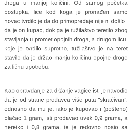
droga u manjoj količini. Od samog početka
postupka, lice kod koga je pronađen samo
novac tvrdilo je da do primopredaje nije ni došlo i
da je on kupac, dok ga je tužilaštvo teretilo zbog
stavljanja u promet opojnih droga, a drugom licu,
koje je tvrdilo suprotno, tužilaštvo je na teret
stavilo da je držao manju količinu opojne droge
za ličnu upotrebu.
Kao opravdanje za držanje vagice isti je navodio
da je od strane prodavca više puta “skraćivan”,
odnosno da mu je, iako je kupovao i (pošteno)
plaćao 1 gram, isti prodavao uvek 0,9 grama, a
neretko i 0,8 grama, te je redovno nosio sa