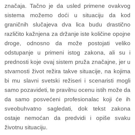
značaja. Tačno je da usled primene ovakvog
sistema možemo doći u situaciju da kod
graničnih slučajeva dva lica budu drastično
različito kažnjena za držanje iste količine opojne
droge, odnosno da može postojati veliko
odstupanje u primeni istog zakona, ali su i
prednosti koje ovaj sistem pruža značajne, jer u
stvarnosti život režira takve situacije, na kojima
bi mu slavni svetski režiseri i scenaristi mogli
samo pozavideti, te pravilnu ocenu istih može da
da samo posvećeni profesionalac koji će ih
sveobuhvatno sagledati, dok tekst zakona
ostaje nemoćan da predvidi i opiše svaku
životnu situaciju.