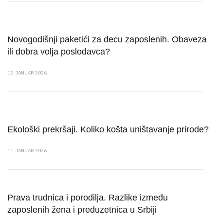
Novogodišnji paketići za decu zaposlenih. Obaveza
ili dobra volja poslodavca?
12. JANUAR 2026.
Ekološki prekršaji. Koliko košta uništavanje prirode?
11. JANUAR 2026.
Prava trudnica i porodilja. Razlike između
zaposlenih žena i preduzetnica u Srbiji