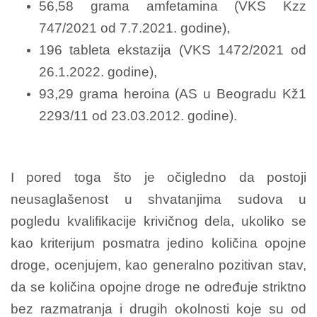
56,58 grama amfetamina (VKS Kzz
747/2021 od 7.7.2021. godine),
196 tableta ekstazija (VKS 1472/2021 od
26.1.2022. godine),
93,29 grama heroina (AS u Beogradu Kž1
2293/11 od 23.03.2012. godine).
I pored toga što je očigledno da postoji
neusaglašenost u shvatanjima sudova u
pogledu kvalifikacije krivičnog dela, ukoliko se
kao kriterijum posmatra jedino količina opojne
droge, ocenjujem, kao generalno pozitivan stav,
da se količina opojne droge ne određuje striktno
bez razmatranja i drugih okolnosti koje su od