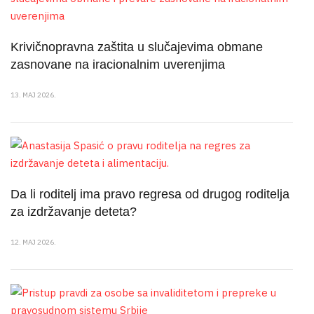
Krivičnopravna zaštita u slučajevima obmane
zasnovane na iracionalnim uverenjima
13. MAJ 2026.
Da li roditelj ima pravo regresa od drugog roditelja
za izdržavanje deteta?
12. MAJ 2026.