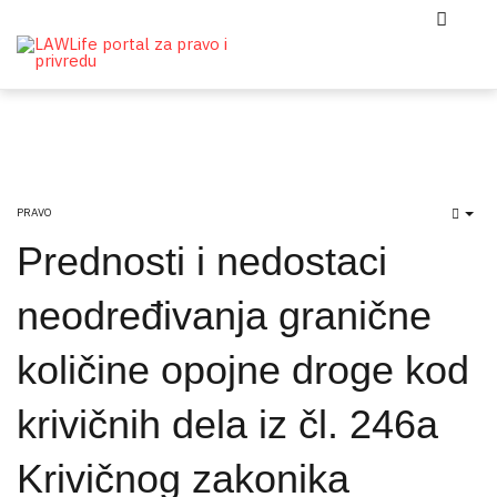
PRAVO
EMP
Prednosti i nedostaci
neodređivanja granične
količine opojne droge kod
krivičnih dela iz čl. 246a
Krivičnog zakonika