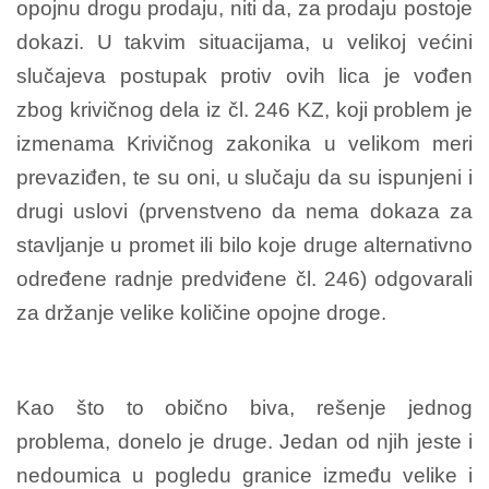
opojnu drogu prodaju, niti da, za prodaju postoje
dokazi. U takvim situacijama, u velikoj većini
slučajeva postupak protiv ovih lica je vođen
zbog krivičnog dela iz čl. 246 KZ, koji problem je
izmenama Krivičnog zakonika u velikom meri
prevaziđen, te su oni, u slučaju da su ispunjeni i
drugi uslovi (prvenstveno da nema dokaza za
stavljanje u promet ili bilo koje druge alternativno
određene radnje predviđene čl. 246) odgovarali
za držanje velike količine opojne droge.
Kao što to obično biva, rešenje jednog
problema, donelo je druge. Jedan od njih jeste i
nedoumica u pogledu granice između velike i