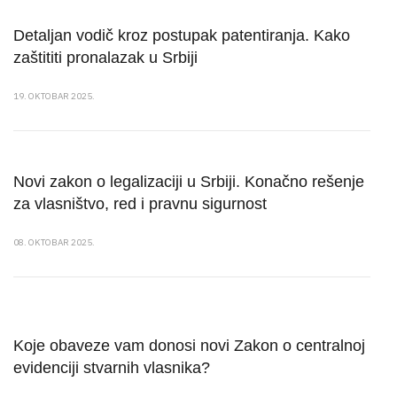
Detaljan vodič kroz postupak patentiranja. Kako
zaštititi pronalazak u Srbiji
19. OKTOBAR 2025.
Novi zakon o legalizaciji u Srbiji. Konačno rešenje
za vlasništvo, red i pravnu sigurnost
08. OKTOBAR 2025.
Koje obaveze vam donosi novi Zakon o centralnoj
evidenciji stvarnih vlasnika?