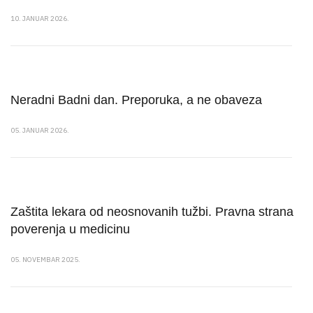
10. JANUAR 2026.
Neradni Badni dan. Preporuka, a ne obaveza
05. JANUAR 2026.
Zaštita lekara od neosnovanih tužbi. Pravna strana
poverenja u medicinu
05. NOVEMBAR 2025.