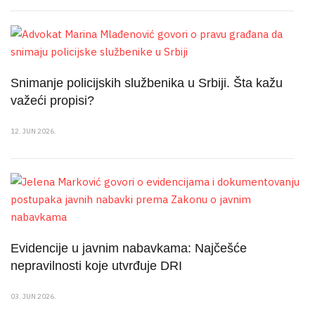
Snimanje policijskih službenika u Srbiji. Šta kažu
važeći propisi?
12. JUN 2026.
Evidencije u javnim nabavkama: Najčešće
nepravilnosti koje utvrđuje DRI
03. JUN 2026.