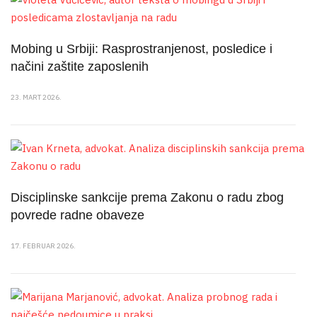
Mobing u Srbiji: Rasprostranjenost, posledice i
načini zaštite zaposlenih
23. MART 2026.
Disciplinske sankcije prema Zakonu o radu zbog
povrede radne obaveze
17. FEBRUAR 2026.