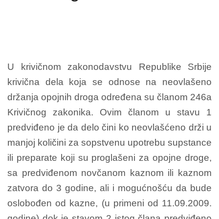
U krivičnom zakonodavstvu Republike Srbije
krivična dela koja se odnose na neovlašeno
držanja opojnih droga određena su članom 246a
Krivičnog zakonika. Ovim članom u stavu 1
predviđeno je da delo čini ko neovlašćeno drži u
manjoj količini za sopstvenu upotrebu supstance
ili preparate koji su proglašeni za opojne droge,
sa predviđenom novčanom kaznom ili kaznom
zatvora do 3 godine, ali i mogućnošću da bude
oslobođen od kazne, (u primeni od 11.09.2009.
godine) dok je stavom 2 istog člana predviđeno