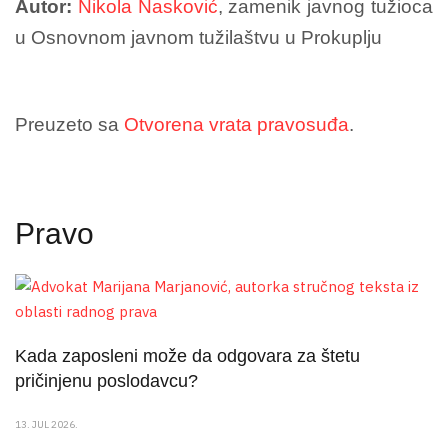
Autor:
Nikola Nasković
, zamenik javnog tužioca
u Osnovnom javnom tužilaštvu u Prokuplju
Preuzeto sa
Otvorena vrata pravosuđa
.
Pravo
Kada zaposleni može da odgovara za štetu
pričinjenu poslodavcu?
13. JUL 2026.