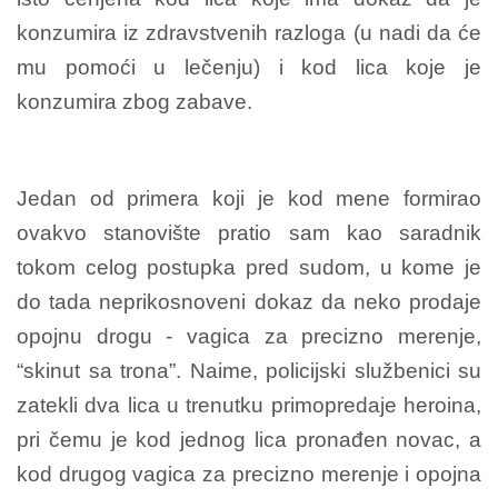
konzumira iz zdravstvenih razloga (u nadi da će
mu pomoći u lečenju) i kod lica koje je
konzumira zbog zabave.
Jedan od primera koji je kod mene formirao
ovakvo stanovište pratio sam kao saradnik
tokom celog postupka pred sudom, u kome je
do tada neprikosnoveni dokaz da neko prodaje
opojnu drogu - vagica za precizno merenje,
“skinut sa trona”. Naime, policijski službenici su
zatekli dva lica u trenutku primopredaje heroina,
pri čemu je kod jednog lica pronađen novac, a
kod drugog vagica za precizno merenje i opojna