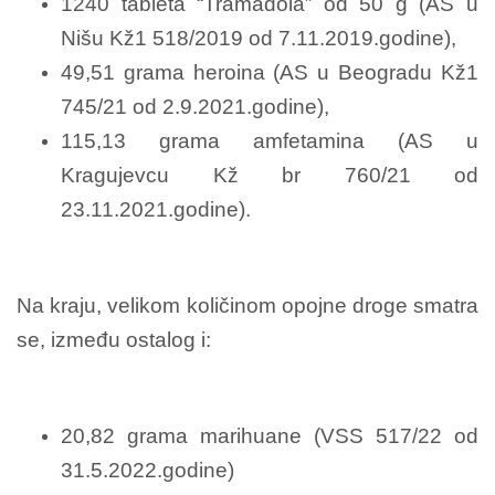
1240 tableta “Tramadola” od 50 g (AS u
Nišu Kž1 518/2019 od 7.11.2019.godine),
49,51 grama heroina (AS u Beogradu Kž1
745/21 od 2.9.2021.godine),
115,13 grama amfetamina (AS u
Kragujevcu Kž br 760/21 od
23.11.2021.godine).
Na kraju, velikom količinom opojne droge smatra
se, između ostalog i:
20,82 grama marihuane (VSS 517/22 od
31.5.2022.godine)