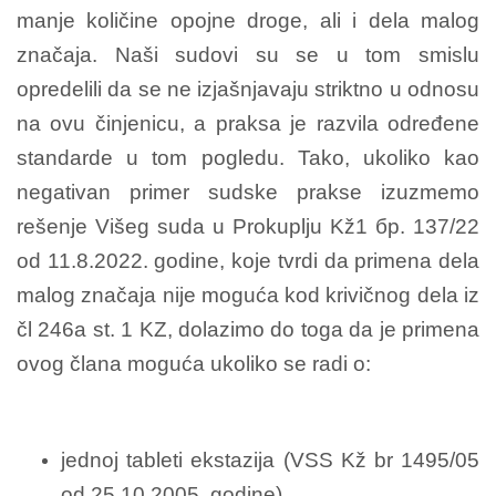
manje količine opojne droge, ali i dela malog
značaja. Naši sudovi su se u tom smislu
opredelili da se ne izjašnjavaju striktno u odnosu
na ovu činjenicu, a praksa je razvila određene
standarde u tom pogledu. Tako, ukoliko kao
negativan primer sudske prakse izuzmemo
rešenje Višeg suda u Prokuplju Kž1 бр. 137/22
od 11.8.2022. godine, koje tvrdi da primena dela
malog značaja nije moguća kod krivičnog dela iz
čl 246a st. 1 KZ, dolazimo do toga da je primena
ovog člana moguća ukoliko se radi o:
jednoj tableti ekstazija (VSS Kž br 1495/05
od 25.10.2005. godine),