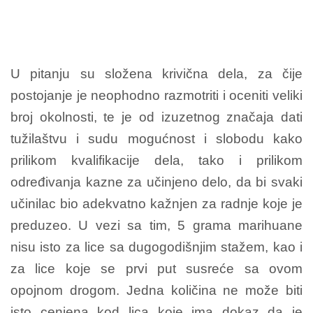
U pitanju su složena krivična dela, za čije
postojanje je neophodno razmotriti i oceniti veliki
broj okolnosti, te je od izuzetnog značaja dati
tužilaštvu i sudu mogućnost i slobodu kako
prilikom kvalifikacije dela, tako i prilikom
određivanja kazne za učinjeno delo, da bi svaki
učinilac bio adekvatno kažnjen za radnje koje je
preduzeo. U vezi sa tim, 5 grama marihuane
nisu isto za lice sa dugogodišnjim stažem, kao i
za lice koje se prvi put susreće sa ovom
opojnom drogom. Jedna količina ne može biti
isto cenjena kod lica koje ima dokaz da je