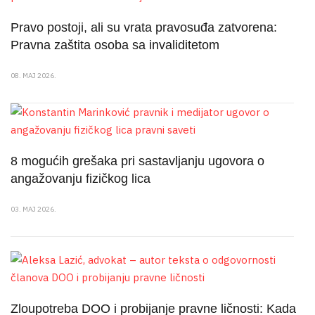
Pravo postoji, ali su vrata pravosuđa zatvorena:
Pravna zaštita osoba sa invaliditetom
08. MAJ 2026.
8 mogućih grešaka pri sastavljanju ugovora o
angažovanju fizičkog lica
03. MAJ 2026.
Zloupotreba DOO i probijanje pravne ličnosti: Kada