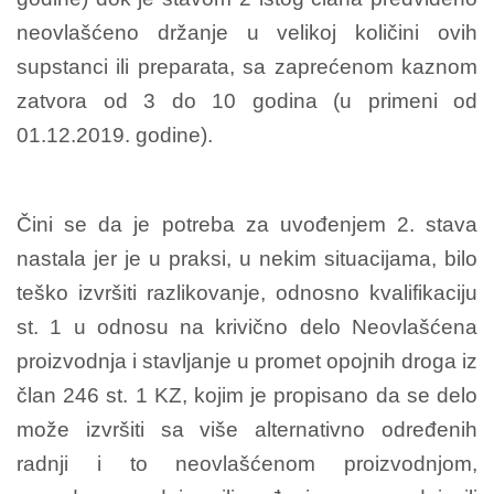
neovlašćeno držanje u velikoj količini ovih
supstanci ili preparata, sa zaprećenom kaznom
zatvora od 3 do 10 godina (u primeni od
01.12.2019. godine).
Čini se da je potreba za uvođenjem 2. stava
nastala jer je u praksi, u nekim situacijama, bilo
teško izvršiti razlikovanje, odnosno kvalifikaciju
st. 1 u odnosu na krivično delo Neovlašćena
proizvodnja i stavljanje u promet opojnih droga iz
član 246 st. 1 KZ, kojim je propisano da se delo
može izvršiti sa više alternativno određenih
radnji i to neovlašćenom proizvodnjom,