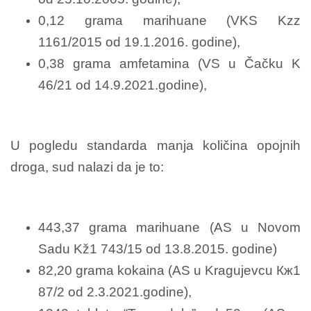
0,12 grama marihuane (VKS Kzz
1161/2015 od 19.1.2016. godine),
0,38 grama amfetamina (VS u Čačku K
46/21 od 14.9.2021.godine),
U pogledu standarda manja količina opojnih
droga, sud nalazi da je to:
443,37 grama marihuane (AS u Novom
Sadu Kž1 743/15 od 13.8.2015. godine)
82,20 grama kokaina (AS u Kragujevcu Кж1
87/2 od 2.3.2021.godine),