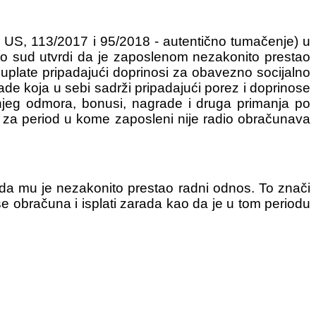
a US, 113/2017 i 95/2018 - autentično tumačenje) u
to sud utvrdi da je zaposlenom nezakonito prestao
 uplate pripadajući doprinosi za obavezno socijalno
ade koja u sebi sadrži pripadajući porez i doprinose
njeg odmora, bonusi, nagrade i druga primanja po
za period u kome zaposleni nije radio obračunava
a mu je nezakonito prestao radni odnos. To znači
obračuna i isplati zarada kao da je u tom periodu