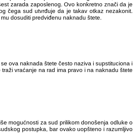
šest zarada zaposlenog. Ovo konkretno znači da je
bog čega sud utvrđuje da je takav otkaz nezakonit.
 mu dosuditi predviđenu naknadu štete.
 se ova naknada štete često naziva i supstituciona i
e traži vraćanje na rad ima pravo i na naknadu štete
.
 više mogućnosti za sud prilikom donošenja odluke o
 sudskog postupka, bar ovako uopšteno i razumljivo