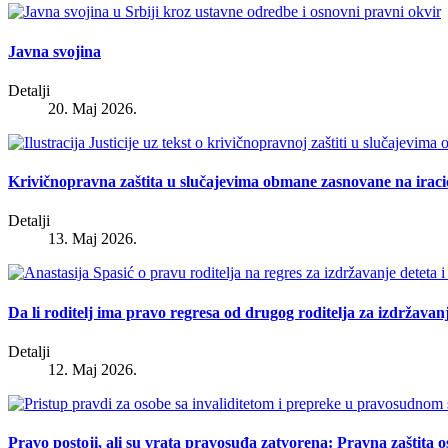
Javna svojina
Detalji
20. Maj 2026.
Krivičnopravna zaštita u slučajevima obmane zasnovane na irac
Detalji
13. Maj 2026.
Da li roditelj ima pravo regresa od drugog roditelja za izdržavan
Detalji
12. Maj 2026.
Pravo postoji, ali su vrata pravosuđa zatvorena: Pravna zaštita o