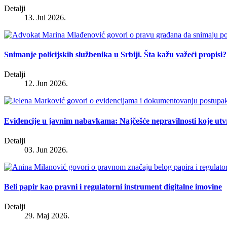
Detalji
13. Jul 2026.
Snimanje policijskih službenika u Srbiji. Šta kažu važeći propisi?
Detalji
12. Jun 2026.
Evidencije u javnim nabavkama: Najčešće nepravilnosti koje ut
Detalji
03. Jun 2026.
Beli papir kao pravni i regulatorni instrument digitalne imovine
Detalji
29. Maj 2026.