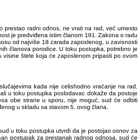
 prestao radni odnos, ne vrati na rad, već umesto
nost je predviđena istim članom 191. Zakona o radu
osu od najviše 18 zarada zaposlenog, u zavisnosti
ih članova porodice. U toku postupka, potrebno je
s visine štete koja će zaposlenom pripasti po ovom
lučajevima kada nije celishodno vraćanje na rad.
 ali u toku postupka poslodavac dokaže da postoje
esa obe strane u sporu, nije moguć, sud će odbiti
đenog u skladu sa stavom 5. ovog člana.
sud u toku postupka utvrdi da je postojao osnov za
isan postupak za prestanak radnog odnosa, sud će