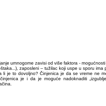
nje umnogome zavisi od više faktora - mogućnosti da
aka...), zaposleni – tužilac koji uspe u sporu ima p
a li je to dovoljno? Činjenica je da se vreme ne m
 činjenica je i da je moguće nadoknaditi „izgub
ačina.