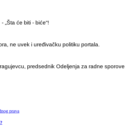
„Šta će biti - biće“!
ra, ne uvek i uređivačku politiku portala.
ragujevcu, predsednik Odeljenja za radne sporove
u?