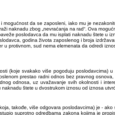
i mogućnost da se zaposleni, iako mu je nezakonito
 traži naknadu zbog „nevraćanja na rad“. Ova moguć
aveže poslodavca da mu isplati naknadu štete u izn
avca, godina života zaposlenog i broja izdržavan
jer u protivnom, sud nema elemenata da odredi izno
ti (koje svakako više pogoduju poslodavcima) u s
aposlenom prestao radni odnos bez pravnog osnova,
nog odnosa, uz uvažavanje svih okolnosti i inter
u naknadu štete u dvostrukom iznosu od iznosa utvr
ja, takođe, više odgovara poslodavcima) je - ako 
ostupio suprotno odredbama zakona kojima je prop