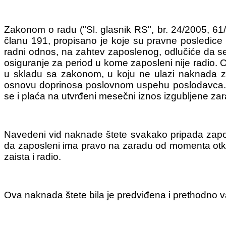
Zakonom o radu ("Sl. glasnik RS", br. 24/2005, 61
članu 191, propisano je koje su pravne posledice
radni odnos, na zahtev zaposlenog, odlučiće da se 
osiguranje za period u kome zaposleni nije radio. O
u skladu sa zakonom, u koju ne ulazi naknada za
osnovu doprinosa poslovnom uspehu poslodavca. P
se i plaća na utvrđeni mesečni iznos izgubljene za
Navedeni vid naknade štete svakako pripada zapo
da zaposleni ima pravo na zaradu od momenta otka
zaista i radio.
Ova naknada štete bila je predviđena i prethodno v