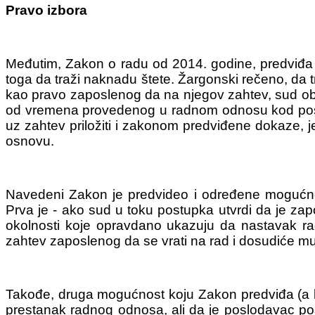
Pravo izbora
Međutim, Zakon o radu od 2014. godine, predviđa 
toga da traži naknadu štete. Žargonski rečeno, da
kao pravo zaposlenog da na njegov zahtev, sud ob
od vremena provedenog u radnom odnosu kod poslod
uz zahtev priložiti i zakonom predviđene dokaze, 
osnovu.
Navedeni Zakon je predvideo i određene mogućnos
Prva je - ako sud u toku postupka utvrdi da je z
okolnosti koje opravdano ukazuju da nastavak rad
zahtev zaposlenog da se vrati na rad i dosudiće m
Takođe, druga mogućnost koju Zakon predviđa (a ko
prestanak radnog odnosa, ali da je poslodavac p