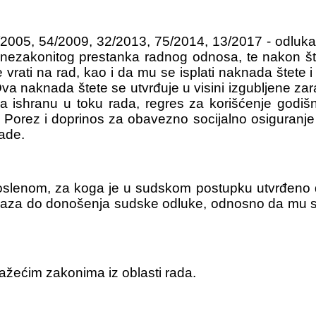
/2005, 54/2009, 32/2013, 75/2014, 13/2017 - odluk
 nezakonitog prestanka radnog odnosa, te nakon š
vrati na rad, kao i da mu se isplati naknada štete i
va naknada štete se utvrđuje u visini izgubljene zar
 ishranu u toku rada, regres za korišćenje godiš
orez i doprinos za obavezno socijalno osiguranje 
rade.
slenom, za koga je u sudskom postupku utvrđeno d
za do donošenja sudske odluke, odnosno da mu se 
ažećim zakonima iz oblasti rada.