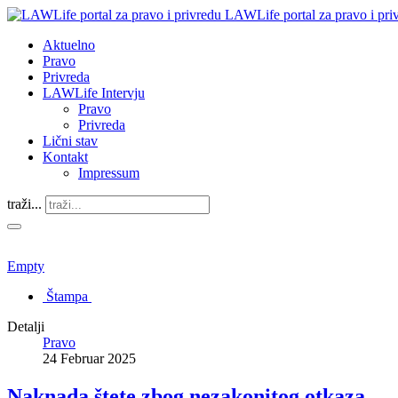
LAWLife portal za pravo i pri
Aktuelno
Pravo
Privreda
LAWLife Intervju
Pravo
Privreda
Lični stav
Kontakt
Impressum
traži...
Empty
Štampa
Detalji
Pravo
24 Februar 2025
Naknada štete zbog nezakonitog otkaza