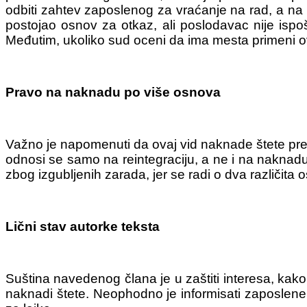
odbiti zahtev zaposlenog za vraćanje na rad, a n
postojao osnov za otkaz, ali poslodavac nije ispo
Međutim, ukoliko sud oceni da ima mesta primeni o
Pravo na naknadu po više osnova
Važno je napomenuti da ovaj vid naknade štete preds
odnosi se samo na reintegraciju, a ne i na naknadu 
zbog izgubljenih zarada, jer se radi o dva različita
Lični stav autorke teksta
Suština navedenog člana je u zaštiti interesa, kak
naknadi štete. Neophodno je informisati zaposlene