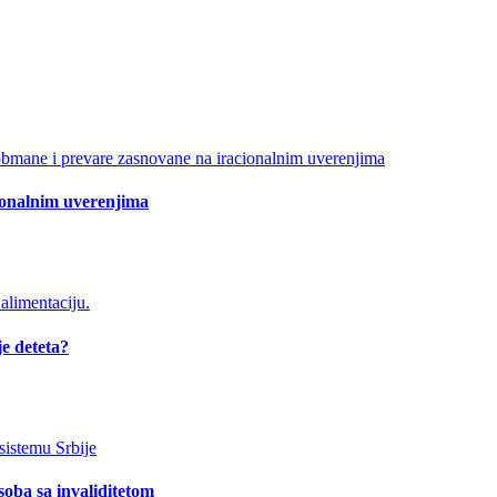
ionalnim uverenjima
je deteta?
soba sa invaliditetom