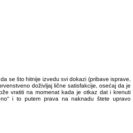
 se što hitnije izvedu svi dokazi (pribave isprave,
rvenstveno doživljaj lične satisfakcije, osećaj da je
ože vratiti na momenat kada je otkaz dat i krenuti
ljeno“ i to putem prava na naknadu štete upravo