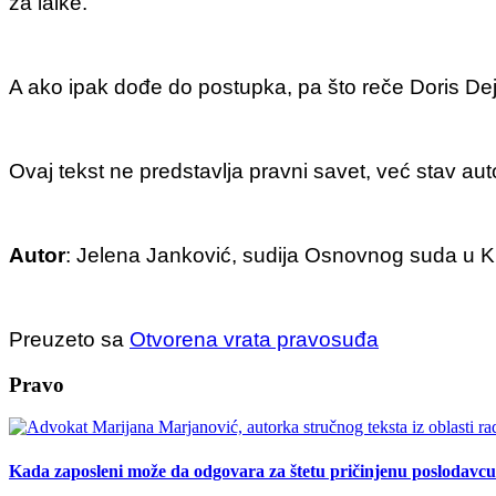
za laike.
A ako ipak dođe do postupka, pa što reče Doris Dej - 
Ovaj tekst ne predstavlja pravni savet, već stav auto
Autor
: Jelena Janković, sudija Osnovnog suda u K
Preuzeto sa
Otvorena vrata pravosuđa
Pravo
Kada zaposleni može da odgovara za štetu pričinjenu poslodavc