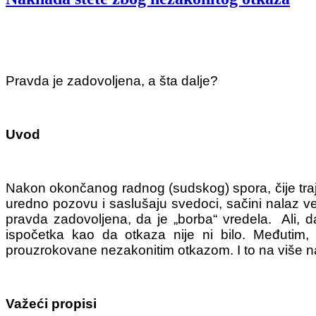
Pravda je zadovoljena, a šta dalje?
Uvod
Nakon okončanog radnog (sudskog) spora, čije traja
uredno pozovu i saslušaju svedoci, sačini nalaz vešt
pravda zadovoljena, da je „borba“ vredela. Ali, d
ispočetka kao da otkaza nije ni bilo. Međutim,
prouzrokovane nezakonitim otkazom. I to na više n
Važeći propisi